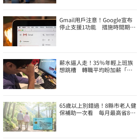
Gmail用戶注意！Google宣布
停止支援1功能 措施時間期限
曝光
薪水逼人走！35％年輕上班族
想跳槽 轉職平均盼加薪「破
萬元」
65歲以上別錯過！8縣市老人健
保補助一次看 每月最高省826
元