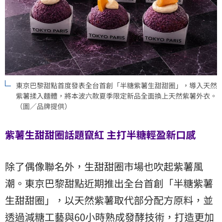
東京巴黎甜點首度發表全台首創「半糖紫薯生甜甜圈」，導入天然
紫薯揉入麵體，將本波六款夏季限定新品全面換上天然紫薯外衣。
（圖／品牌提供）
紫薯生甜甜圈話題竄紅 主打半糖輕盈新口感
除了偶像聯名外，生甜甜圈市場也吹起紫薯風
潮。東京巴黎甜點近期推出全台首創「半糖紫薯
生甜甜圈」，以天然紫薯取代部分配方原料，並
透過減糖工藝與60小時熟成發酵技術，打造更加