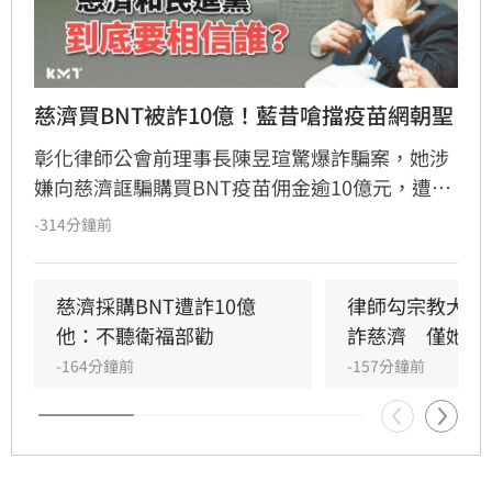
慈濟買BNT被詐10億！藍昔嗆擋疫苗網朝聖
彰化律師公會前理事長陳昱瑄驚爆詐騙案，她涉
嫌向慈濟誆騙購買BNT疫苗佣金逾10億元，遭台
中地檢署依詐欺、洗錢等罪起訴並接押。此案揭
-314分鐘前
露當年慈濟採購疫苗過程中，確實遭遇私人掮客
詐騙，引發輿論熱議。當年國民黨曾因陳時中提
醒勿信掮客而怒批政府阻擋疫苗，如今真相大
慈濟採購BNT遭詐10億　
律師勾宗教大師
白，證實慈濟確實受騙，當年國民黨指責民進黨
他：不聽衛福部勸
詐慈濟　僅她交
的貼文遭大批網友留言朝聖，戲稱是大型翻車現
-164分鐘前
-157分鐘前
場。面對詐騙真相，慈濟表達遺憾並配合調查，
林智群律師則表示時間證明一切，感嘆當年政府
的提醒遭政治操作抹黑，如今結果公開，真相已
不言而喻。