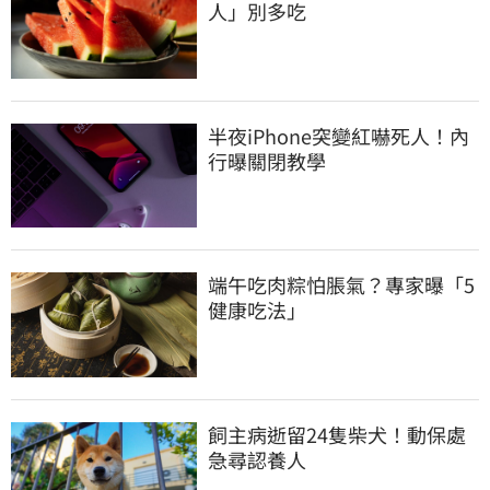
人」別多吃
半夜iPhone突變紅嚇死人！內
行曝關閉教學
端午吃肉粽怕脹氣？專家曝「5
健康吃法」
飼主病逝留24隻柴犬！動保處
急尋認養人