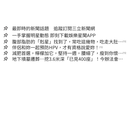
最即時的新聞話題 追蹤訂閱三立新聞網
一手掌握明星動態 即刻下載娛樂星聞APP
腹部脂肪的「剋星」找到了，常吃這幾物，吃走大肚
PR
囊，瘦出小蠻腰
伴侶和妳一起預防HPV，才有資格說愛妳！
PR
減肥首選，檸檬加它，堅持一週，腰細了，瘦到你懷疑
PR
人生
地下墳墓遷葬…挖3.6米深「已見400座」！今辦法會安
撫祖先