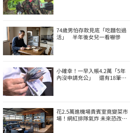
要組隊賺錢嗎？
74歲男怕存款見底「吃麵包過
活」 半年後女兒一看嚇慘
小確幸！一早入帳4.2萬「5年
內沒申請充公」 還有18筆錢
連發到8月底
花2.5萬進機場貴賓室竟變菜市
場！網紅排隊氣炸 未來恐改動
態收費