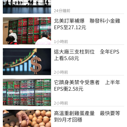
24分鐘前
北美訂單補爆　聯發科小金雞
EPS至27.12元
1小時前
這大廠三支柱到位　全年EPS
上看5.68元
2小時前
它躋身美禁令受惠者　上半年
EPS衝2.58元
2小時前
高溫重創雞蛋產量　最快要等
到9月才回穩