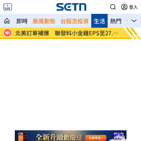
登入
即時
颱風動態
台股怎投資
生活
熱門
影音
潮來
北美訂單補爆 聯發科小金雞EPS至27.12
AI和
元