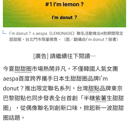
I'm donut？ｘaespa《LEMONADE》聯名活動推出4款期間限定
甜甜圈，台北門市限量開賣。（圖／翻攝自I'm donut？臉書）
[廣告] 請繼續往下閱讀…
今夏
甜甜圈
市場熱鬧非凡，不僅韓國人氣女團
aespa
首度跨界攜手日本生甜甜圈品牌I'm
donut？推出限定聯名系列，台灣
甜點
品牌東京
巴黎甜點也同步發表全台首創「半糖
紫薯
生甜甜
圈」，從偶像聯名到創新口味，掀起新一波甜甜
圈話題。