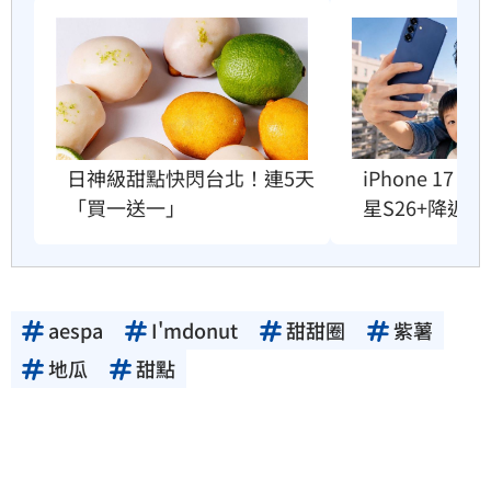
日神級甜點快閃台北！連5天
iPhone 17
「買一送一」
星S26+降近8
aespa
I'mdonut
甜甜圈
紫薯
地瓜
甜點