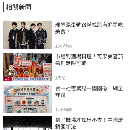
相關新聞
理想混蛋號召粉絲跨海追星吃
美食！
10小時前
市場到酒場料理！可果美蕃茄
醬創無限可能
1天前
台中社宅驚見中國國徽！網全
炸鍋
12分鐘前
到了機場才知出不去！中國爆
鎖國新法