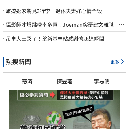
旅遊返家驚見3行李 退休夫妻好心情全毀
攝影師才爆跳槽李多慧！Joeman突憂建文離職 發
聲「其實我很清楚」
吊車大王哭了！望新豐車站感謝憶起這瞬間
熱搜新聞
更多
慈濟
陳昱瑄
李易儒