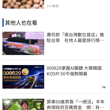
2小時前
其他人也在看
壽司郎「南台灣數位首店」進
駐台南 在地人最愛排行榜曝
光：6款都是它
009829掌握AI關鍵 大華韓國
KOSPI 50今強勢開募
PR
屏東60歲男靠「一絕活」半年
爽領政府百萬獎金 網：有人