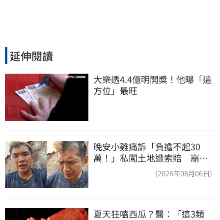
延伸閱讀
大樂透4.4億明開獎！他曝「這
方位」最旺
晚安小雞痛訴「負擔不起30
萬！」私闖土地遭索賠 崩
潰：不接受漫天要價
(2026年08月06日)
夏天狂嗑西瓜？醫：「這3類