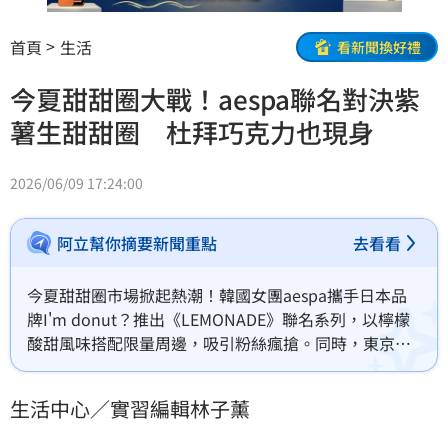
首頁
生活
看新聞換好禮
今夏甜甜圈大戰！aespa聯名對決紫
薯生甜甜圈 杜拜巧克力也現身
2026/06/09 17:24:00
阿立幫你摘要新聞重點
去看看
今夏甜甜圈市場掀起熱潮！韓國女團aespa攜手日本品
牌I'm donut？推出《LEMONADE》聯名系列，以檸檬
酸甜風味搭配限量周邊，吸引粉絲瘋搶。同時，東京巴
黎甜點發表全台首創「半糖紫薯生甜甜圈」，運用60小
時熟成技術打造輕盈口感，並推出芒果、哈密瓜等夏季
生活中心／實習編輯林子薰
水果口味。此外，品牌更搭上杜拜巧克力風潮推出新
品，多樣化口味與偶像加持，讓生甜甜圈持續成為今夏