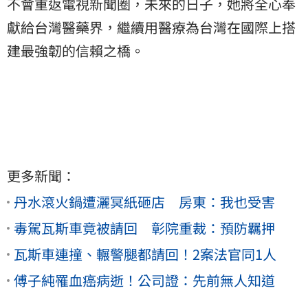
不會重返電視新聞圈，未來的日子，她將全心奉
獻給台灣醫藥界，繼續用醫療為台灣在國際上搭
建最強韌的信賴之橋。
更多新聞：
丹水滾火鍋遭灑冥紙砸店 房東：我也受害
毒駕瓦斯車竟被請回 彰院重裁：預防羈押
瓦斯車連撞、輾警腿都請回！2案法官同1人
傅子純罹血癌病逝！公司證：先前無人知道