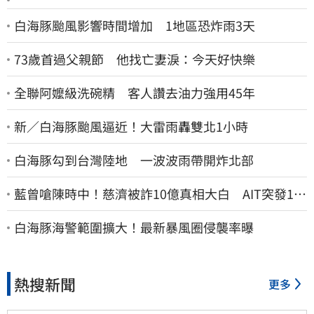
白海豚颱風影響時間增加 1地區恐炸雨3天
73歲首過父親節 他找亡妻淚：今天好快樂
全聯阿嬤級洗碗精 客人讚去油力強用45年
新／白海豚颱風逼近！大雷雨轟雙北1小時
白海豚勾到台灣陸地 一波波雨帶開炸北部
藍曾嗆陳時中！慈濟被詐10億真相大白 AIT突發1文
酸爆…他笑：真的很會
白海豚海警範圍擴大！最新暴風圈侵襲率曝
熱搜新聞
更多