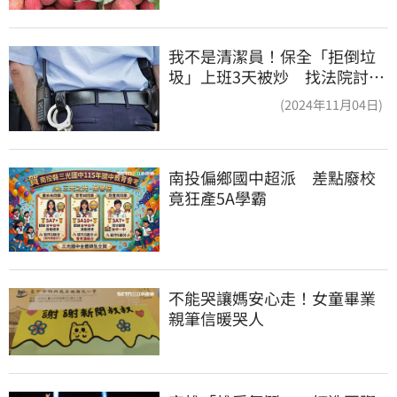
我不是清潔員！保全「拒倒垃
圾」上班3天被炒 找法院討公
道結果出爐
(2024年11月04日)
南投偏鄉國中超派　差點廢校
竟狂產5A學霸
不能哭讓媽安心走！女童畢業
親筆信暖哭人