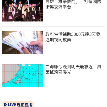
高雄「雄爭舞鬥」　打造國際
街舞交流平台
政府生活補助5000元連3天發 
逾期視同放棄
白海豚今晚到明天最靠近　風
雨搖滾區曝光
現正直播