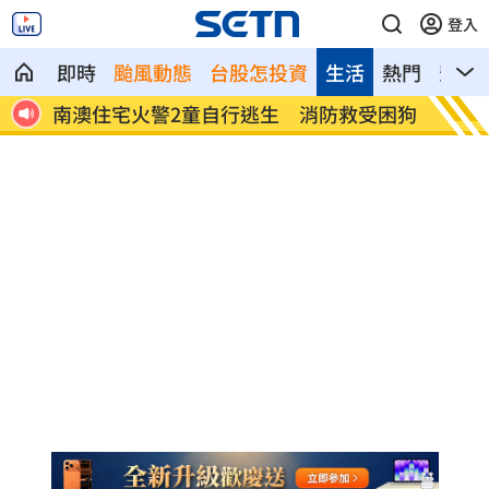
登入
即時
颱風動態
台股怎投資
生活
熱門
影音
受困狗
陳佩琪：柯文哲抱怨電子手環「充電不
高雄漁
便」
置