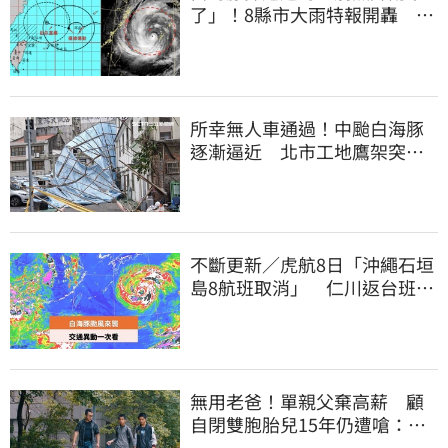
了」！8縣市大雨特報開轟 今
明風雨最集中
所幸無人車通過！中颱白海豚
逐漸逼近 北市工地鷹架突倒
塌
不斷更新／虎航8日「沖繩石垣
島8航班取消」 仁川返台班機
提前1天起飛
無用老爸！單親父棄高薪 顧
自閉雙胞胎兒15年仍遭嗆：怎
不教好再帶出門