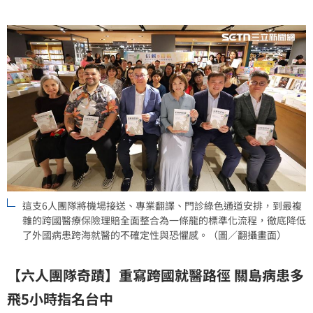
這支6人團隊將機場接送、專業翻譯、門診綠色通道安排，到最複
雜的跨國醫療保險理賠全面整合為一條龍的標準化流程，徹底降低
了外國病患跨海就醫的不確定性與恐懼感。（圖／翻攝畫面）
【六人團隊奇蹟】重寫跨國就醫路徑 關島病患多
飛5小時指名台中