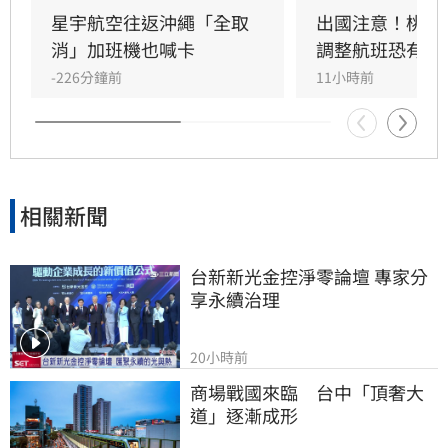
共9條航線、39航次停航，涵蓋馬祖、綠島、蘭
星宇航空往返沖繩「全取
出國注意！桃機
嶼及小琉球等熱門航線。建議旅客出發前務必至
消」加班機也喊卡
調整航班恐有延
航空公司官網或航港局查詢最新航班與船班動
-226分鐘前
11小時前
態，以免行程受阻。
相關新聞
台新新光金控淨零論壇 專家分
享永續治理
20小時前
商場戰國來臨　台中「頂奢大
道」逐漸成形