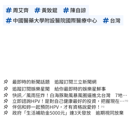
周艾齊
黃致錕
陳自諒
中國醫藥大學附設醫院國際醫療中心
台灣
最即時的新聞話題 追蹤訂閱三立新聞網
追蹤訂閱娛樂星聞 給你最即時的娛樂星鮮事
快訊／風雨狂炸！白海豚颱風暴風圈逼進北台灣 7地區
達停班課標準
立即諮詢HPV！是對自己健康最好的投資，把握現在不
PR
嫌晚！
伴侶和妳一起預防HPV，才有資格說愛妳！
PR
政府「生活補助金5000元」連3天發放 逾期視同放棄