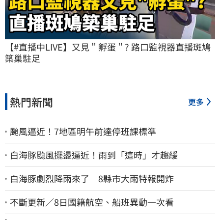
【#直播中LIVE】又見＂孵蛋＂? 路口監視器直播斑鳩
築巢駐足
熱門新聞
更多
颱風逼近！7地區明午前達停班課標準
白海豚颱風擺盪逼近！雨到「這時」才趨緩
白海豚劇烈降雨來了 8縣市大雨特報開炸
不斷更新／8日國籍航空、船班異動一次看