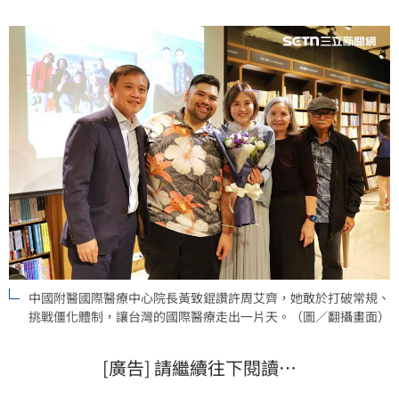
日新書發表會上，醫界兩大重量級院長及遠從關島飛抵
台灣的病患全家齊聚力挺，共同見證台灣醫療跨越國界
的「信賴奇蹟
中國附醫國際醫療中心院長黃致錕讚許周艾齊，她敢於打破常規、
挑戰僵化體制，讓台灣的國際醫療走出一片天。（圖／翻攝畫面）
[廣告] 請繼續往下閱讀…