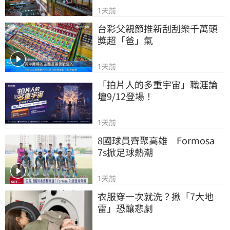
1天前
台彩父親節推新刮刮樂千萬頭
獎超「爸」氣
1天前
「拍片人的多重宇宙」職涯論
壇9/12登場！
1天前
8國球員齊聚高雄　Formosa 
7s掀足球熱潮
1天前
衣服穿一次就洗？揪「7大地
雷」恐釀悲劇