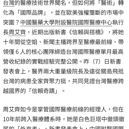
台灣
的醫療技術世界聞名，但如何將「醫術」轉
化為「國際品牌」，並在歐美強權壟斷的市場中
突圍？
中國醫藥大學附設醫院國際醫療中心
執行
長
周艾齊
，近期出版新書《信賴與搭橋》，將她
十年間從空姐、新聞主播跨界至醫療最前線、帶
領僅 6 人的核心團隊締造台灣國際醫療單月最高
營收紀錄的實戰經驗完整公開。昨（7）日新書
發表會上，醫界兩大重量級院長及遠從關島飛抵
台灣的病患全家齊聚力挺，共同見證台灣醫療跨
越國界的「信賴奇蹟」。
周艾齊如今是掌管國際醫療前線的經理人，但在
10年前跨入醫療體系時，她是白色巨塔中徹頭徹
尾的「外來者」。新書發表會上，中國附醫國際