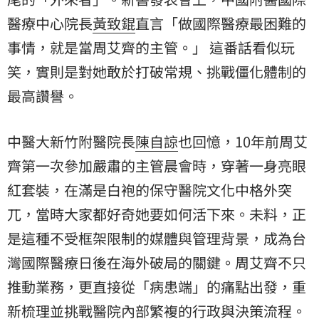
醫療中心院長
黃致錕
直言「做國際醫療最困難的
事情，就是當周艾齊的主管。」 這番話看似玩
笑，實則是對她敢於打破常規、挑戰僵化體制的
最高讚譽。
中醫大新竹附醫院長
陳自諒
也回憶，10年前周艾
齊第一次參加嚴肅的主管晨會時，穿著一身亮眼
紅套裝，在滿是白袍的保守醫院文化中格外突
兀，當時大家都好奇她要如何活下來。未料，正
是這種不受框架限制的媒體與管理背景，成為台
灣國際醫療日後在海外破局的關鍵。周艾齊不只
推動業務，更直接從「病患端」的痛點出發，重
新梳理並挑戰醫院內部繁複的行政與決策流程。