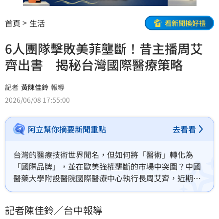
首頁
生活
看新聞換好禮
6人團隊擊敗美菲壟斷！昔主播周艾
齊出書 揭秘台灣國際醫療策略
記者
黃陳佳鈴
報導
2026/06/08 17:55:00
阿立幫你摘要新聞重點
去看看
台灣的醫療技術世界聞名，但如何將「醫術」轉化為
「國際品牌」，並在歐美強權壟斷的市場中突圍？中國
醫藥大學附設醫院國際醫療中心執行長周艾齊，近期出
版新書《信賴與搭橋》，將她十年間從空姐、新聞主播
跨界至醫療最前線、帶領僅 6 人的核心團隊締造台灣國
記者陳佳鈴／台中報導
際醫療單月最高營收紀錄的實戰經驗完整公開。昨（7）