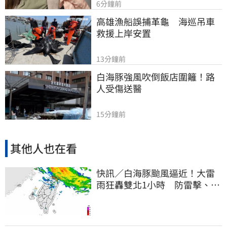
6分鐘前
高雄漁船誤捕革龜　海巡吊車
救援上岸安置
13分鐘前
白海豚強風吹倒飯店圍籬！路
人受傷送醫
15分鐘前
其他人也在看
快訊／白海豚颱風逼近！大雷
雨狂轟雙北1小時 防雷擊、強
陣風