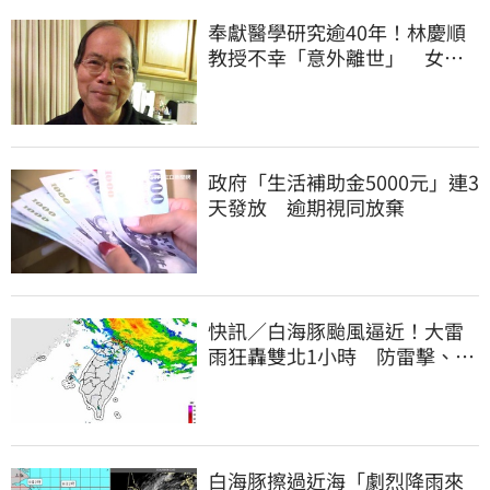
奉獻醫學研究逾40年！林慶順
教授不幸「意外離世」 女兒
悲痛證實了
政府「生活補助金5000元」連3
天發放 逾期視同放棄
快訊／白海豚颱風逼近！大雷
雨狂轟雙北1小時 防雷擊、強
陣風
白海豚擦過近海「劇烈降雨來