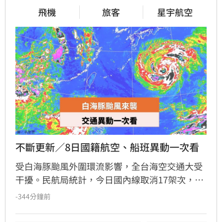
飛機
旅客
星宇航空
不斷更新／8日國籍航空、船班異動一次看
受白海豚颱風外圍環流影響，全台海空交通大受
干擾。民航局統計，今日國內線取消17架次，國
際暨兩岸航線取消61架次、延誤3架次。星宇航
-344分鐘前
空宣布8月8日沖繩往返航班全數取消，並將於9
日、10日加開班機疏運。海運方面，航港局指出