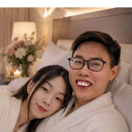
白
10:50
護網
10:48
宜吧
10:42
成形
12:00
」氣
12:00
場！
10:30
熱潮
10:00