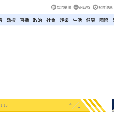
娛樂星聞
iNEWS
祝你健康
音
熱搜
直播
政治
社會
娛樂
生活
健康
國際
離世
11:13
況曝
11:12
家」
11:12
做
11:11
驚喜
11:11
11:10
開轟
11:08