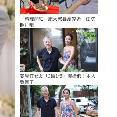
「料理網紅」肥大叔暴瘦猝逝　住院
照片曝
姜厚任女友「3碩1博」爆造假！本人
發聲了