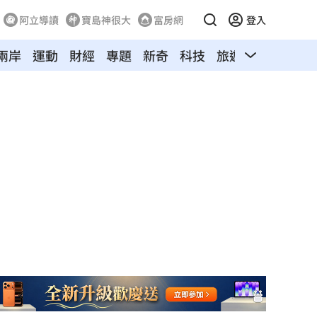
阿立導讀
寶島神很大
富房網
登入
兩岸
運動
財經
專題
新奇
科技
旅遊
汽車
寵物