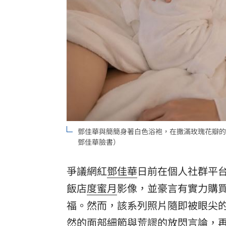
理想混蛋號召粉絲跨海追星吃美食！
18:
鄧佳華與簡簡身著白色浴袍，在撒滿玫瑰花瓣的
鄧佳華臉書）
爭議網紅
鄧佳華
日前在個人社群平
飯店
度蜜月
影像，並豪言有實力購
福。然而，該系列照片隨即被眼尖
然的面部細節與荒謬的放閃言論，