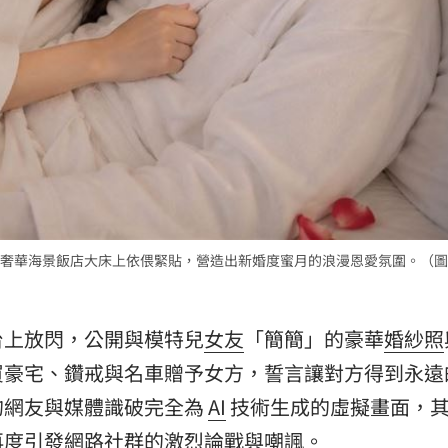
15
奢華海景飯店大床上依偎緊貼，營造出新婚度蜜月的浪漫恩愛氛圍。（圖
台上放閃，公開與模特兒
女友
「簡簡」的豪華
婚紗照
買豪宅、鑽戒與名車贈予女方，誓言讓對方得到永遠
的網友與媒體識破完全為
AI
技術生成的虛擬畫面，
再度引發網路社群的激烈論戰與嘲諷。