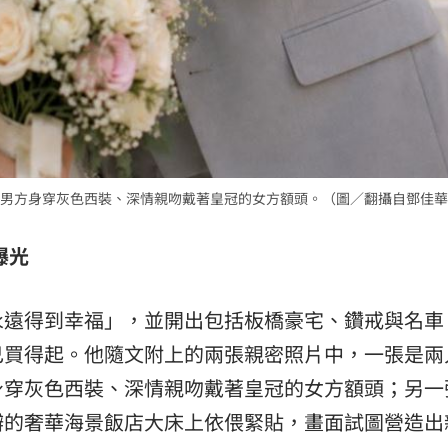
男方身穿灰色西裝、深情親吻戴著皇冠的女方額頭。（圖／翻攝自鄧佳華
曝光
永遠得到幸福」，並開出包括板橋豪宅、鑽戒與名車
己買得起。他隨文附上的兩張親密照片中，一張是兩
身穿灰色西裝、深情親吻戴著皇冠的女方額頭；另一
瓣的奢華海景飯店大床上依偎緊貼，畫面試圖營造出