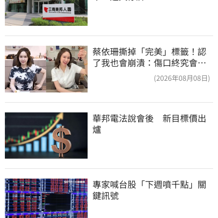
蔡依珊撕掉「完美」標籤！認
了我也會崩潰：傷口終究會癒
合
(2026年08月08日)
華邦電法說會後　新目標價出
爐
專家喊台股「下週噴千點」關
鍵訊號