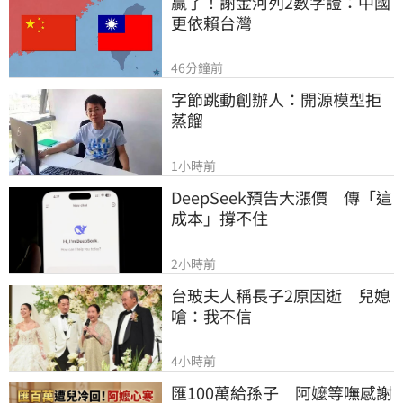
贏了！謝金河列2數字證：中國
更依賴台灣
46分鐘前
字節跳動創辦人：開源模型拒
蒸餾
1小時前
DeepSeek預告大漲價　傳「這
成本」撐不住
2小時前
台玻夫人稱長子2原因逝　兒媳
嗆：我不信
4小時前
匯100萬給孫子　阿嬤等嘸感謝