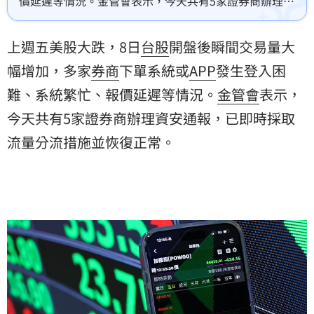
價延遲等情況。金管會表示，今天共有5家證券商辦理資
安通報，已即時採取流量分流措施並恢復正常。
上週五美股大跌，8日
台股
開盤後瞬間交易量大
幅增加，多家
券商
下單系統或
APP
發生登入困
難、系統繁忙、報價延遲等情況。
金管會
表示，
今天共有5家證券商辦理資安通報，已即時採取
流量分流措施並恢復正常。