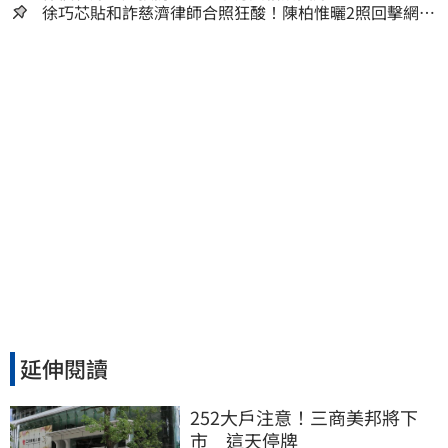
徐巧芯貼和詐慈濟律師合照狂酸！陳柏惟曬2照回擊網笑
翻
延伸閱讀
252大戶注意！三商美邦將下
市　這天停牌