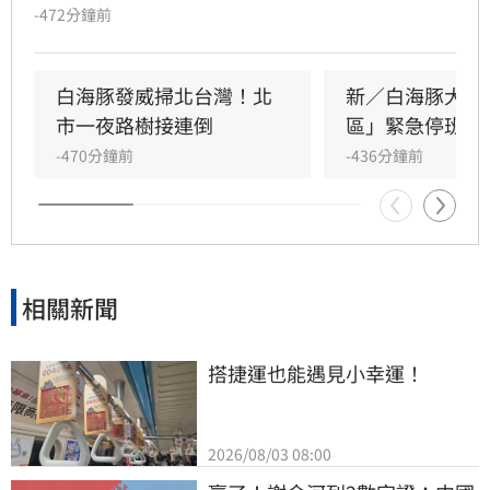
整備假」，台北市長蔣萬安說明，因未發布陸上
-472分鐘前
警報，且經北北基桃四市討論後，決議今日正常
上班上課。氣象團隊評估颱風移動緩慢，預計下
午至傍晚經過北部上方後趨緩，蔣萬安呼籲民眾
白海豚發威掃北台灣！北
新／白海豚大雨
請盡量待在家中，避免前往山區或海邊，務必留
市一夜路樹接連倒
區」緊急停班課
意自身安全。
-470分鐘前
-436分鐘前
相關新聞
搭捷運也能遇見小幸運！
2026/08/03 08:00