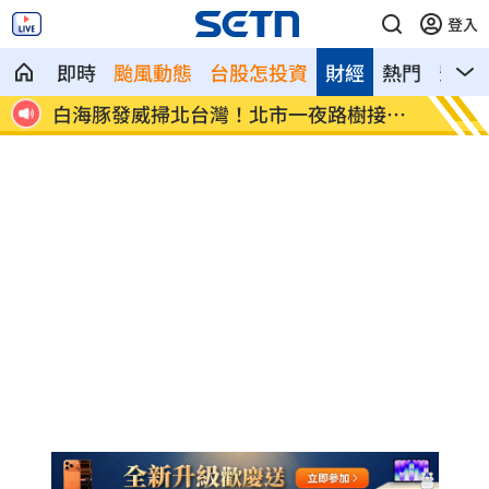
登入
即時
颱風動態
台股怎投資
財經
熱門
影音
大壓
白海豚發威掃北台灣！北市一夜路樹接連
綠擋下
倒
隊