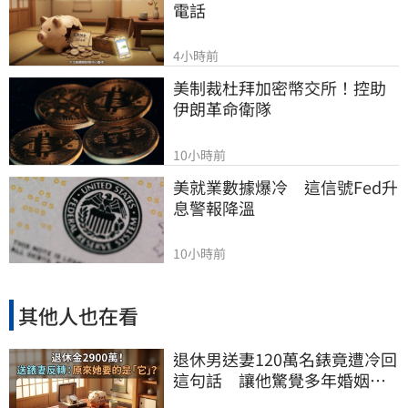
電話
4小時前
美制裁杜拜加密幣交所！控助
伊朗革命衛隊
10小時前
美就業數據爆冷　這信號Fed升
息警報降溫
10小時前
其他人也在看
退休男送妻120萬名錶竟遭冷回
這句話 讓他驚覺多年婚姻全
是盲點