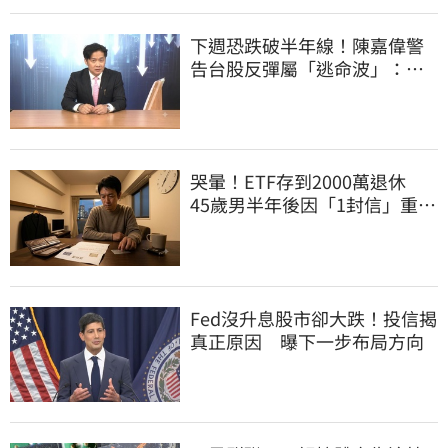
下週恐跌破半年線！陳嘉偉警
告台股反彈屬「逃命波」：空
頭大屠殺剛開始
哭暈！ETF存到2000萬退休
45歲男半年後因「1封信」重回
職場
Fed沒升息股市卻大跌！投信揭
真正原因 曝下一步布局方向