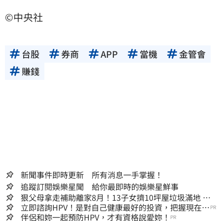
©中央社
台股
券商
APP
當機
金管會
賺錢
新聞事件即時更新 所有消息一手掌握！
追蹤訂閱娛樂星聞 給你最即時的娛樂星鮮事
狠父母拿走補助離家8月！13子女擠10坪屋垃圾滿地 驚
見幼童深夜遊蕩
立即諮詢HPV！是對自己健康最好的投資，把握現在不
PR
嫌晚！
伴侶和妳一起預防HPV，才有資格說愛妳！
PR