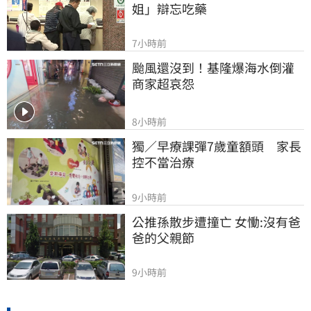
姐」辯忘吃藥
7小時前
颱風還沒到！基隆爆海水倒灌 
商家超哀怨
8小時前
獨／早療課彈7歲童額頭　家長
控不當治療
9小時前
公推孫散步遭撞亡 女慟:沒有爸
爸的父親節
9小時前