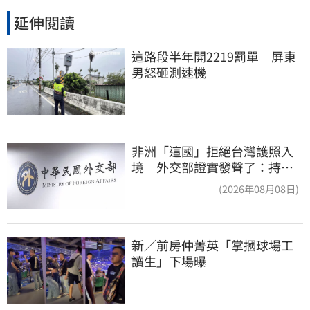
延伸閱讀
這路段半年開2219罰單　屏東
男怒砸測速機
非洲「這國」拒絕台灣護照入
境 外交部證實發聲了：持續
交涉聯繫
(2026年08月08日)
新／前房仲菁英「掌摑球場工
讀生」下場曝