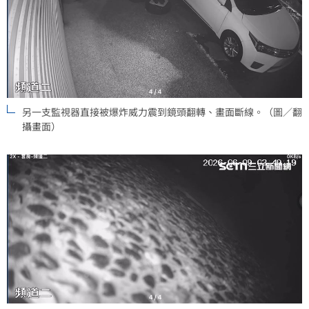
另一支監視器直接被爆炸威力震到鏡頭翻轉、畫面斷線。（圖／翻
攝畫面）