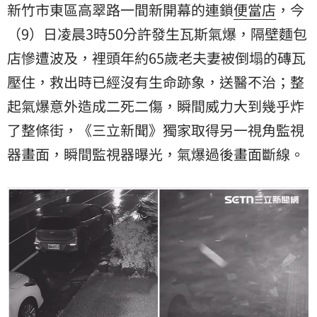
新竹市東區高翠路一間新開幕的連鎖
便當店
，今
（9）日凌晨3時50分許發生瓦斯氣爆，隔壁
麵包
店
慘遭波及，裡頭年約65歲老夫妻被倒塌的磚瓦
壓住，救出時已經沒有生命跡象，送醫不治；整
起氣爆意外造成二死二傷，瞬間威力大到幾乎炸
了整條街，《三立新聞》獨家取得另一視角
監視
器
畫面，瞬間監視器曝光，氣爆過後畫面斷線。