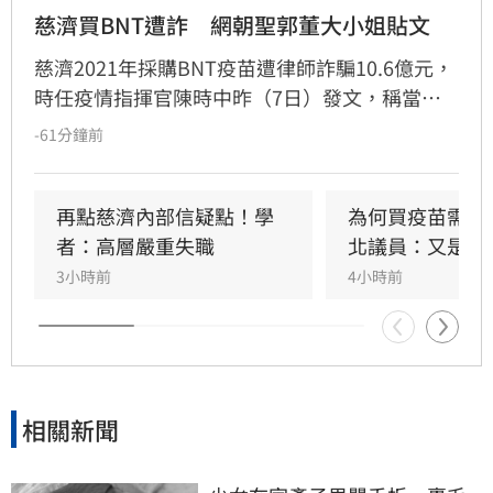
慈濟買BNT遭詐　網朝聖郭董大小姐貼文
慈濟2021年採購BNT疫苗遭律師詐騙10.6億元，
時任疫情指揮官陳時中昨（7日）發文，稱當年
早就苦口婆心要提防掮客，卻遭在野攻擊抹黑；
-61分鐘前
隨後綠營群起跟進，將慈濟受騙歸咎在野，強調
政府從未阻擋民間採購疫苗。然而另一派意見認
為，慈濟固然被當盤子詐騙，但和疫情爆發後疫
再點慈濟內部信疑點！學
為何買疫苗需要
苗確實不足，根本是兩碼事，批評綠營偷換概念
者：高層嚴重失職
北議員：又是中
洗記憶的手法太過粗糙。更有大批網友回顧郭台
3小時前
4小時前
銘2023年「大小姐說不要買」的貼文，認為內容
較符合當初疫苗採購受政治因素卡關或延遲的時
間線 。
相關新聞