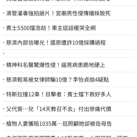
滴管灌毒強拍謎片！宮廟男性侵傳播妹致死
賓士S500擋浩劫！車主這話暖哭全網
慈濟內部信曝光！還原遭詐10億採購過程
精神科名醫驚爆性侵！逼男病患跪地硬上
慈濟輕易被女律師騙10億？李怡貞拋4疑點
特斯拉撞12車！目擊者：賓士擋下救好多人
父代簽…兒「14天教召不去」付出慘痛代價
植物人妻獲賠1035萬…尪照顧她卻被岳母告