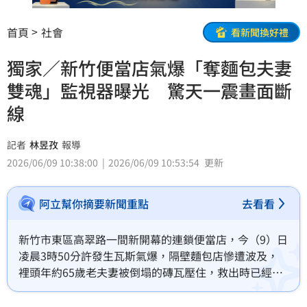
首頁
社會
看新聞換好禮
獨家／新竹便當店氣爆「奪麵包夫妻
雙魂」監視器曝光 驚天一震畫面斷
線
記者
林昱孜
報導
2026/06/09 10:38:00
2026/06/09 10:53:54
更新
阿立幫你摘要新聞重點
去看看
新竹市東區高翠路一間新開幕的連鎖便當店，今（9）日
凌晨3時50分許發生瓦斯氣爆，隔壁麵包店慘遭波及，
裡頭年約65歲老夫妻被倒塌的磚瓦壓住，救出時已經沒
有生命跡象，送醫不治；整起氣爆意外造成二死二傷，
瞬間威力大到幾乎炸了整條街，《三立新聞》獨家取得