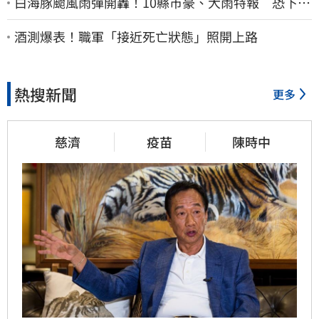
白海豚颱風雨彈開轟！10縣市豪、大雨特報 恐下到
明天
酒測爆表！職軍「接近死亡狀態」照開上路
熱搜新聞
更多
慈濟
疫苗
陳時中