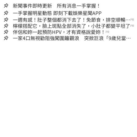
新聞事件即時更新 所有消息一手掌握！
一手掌握明星動態 即刻下載娛樂星聞APP
一週有感！肚子整個都消下去了！免節食，排空順暢就
PR
夠
檸檬搭配它，臉上斑點全部消失了，小肚子都變平坦了
PR
伴侶和妳一起預防HPV，才有資格說愛妳！
PR
一家4口無視勸阻強闖圍籬觀浪 突掀巨浪「9歲兒當場
遭捲入海」