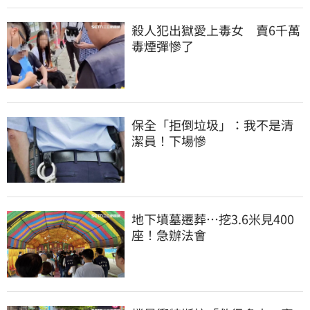
殺人犯出獄愛上毒女　賣6千萬
毒煙彈慘了
保全「拒倒垃圾」：我不是清
潔員！下場慘
地下墳墓遷葬…挖3.6米見400
座！急辦法會