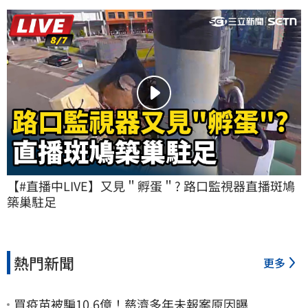
【#直播中LIVE】又見＂孵蛋＂? 路口監視器直播斑鳩
築巢駐足
熱門新聞
更多
買疫苗被騙10.6億！慈濟多年未報案原因曝