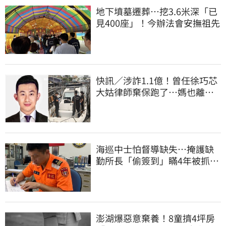
地下墳墓遷葬…挖3.6米深「已
見400座」！今辦法會安撫祖先
快訊／涉詐1.1億！曾任徐巧芯
大姑律師棄保跑了…媽也離
境 桃檢發通緝
海巡中士怕督導缺失…掩護缺
勤所長「偷簽到」瞞4年被抓
包！下場曝光
澎湖爆惡意棄養！8童擠4坪房