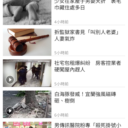
少女在家產子男嬰夭折　裹毛
巾藏住處多日
4小時前
拆監獄家書見「叫別人老婆」
人妻氣炸
5小時前
社宅包租爆糾紛　房客控業者
硬闖屋內趕人
5小時前
白海豚發威！宜蘭強風磁磚
砸、樹倒
6小時前
男傳訊醫院粉專「殺死掛號小