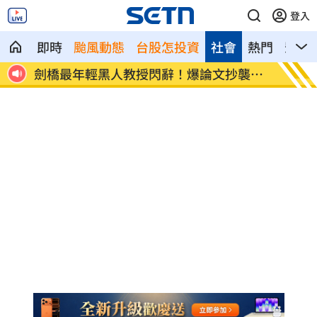
登入
即時
颱風動態
台股怎投資
社會
熱門
影音
處多
劍橋最年輕黑人教授閃辭！爆論文抄襲造
遊日瘋
假