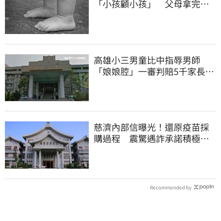
「小孩顧小孩」 父母拿完補
助落跑
高雄小三男童比中指辱男師
「娘娘腔」一審判賠5千家長不
服上訴 二審更慘
慈濟內部信曝光！還原疫苗採
購過程 震驚遇詐承諾積極追
回善款
Recommended by