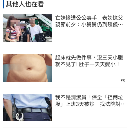
其他人也在看
亡妹慘遭公公毒手 表姊憶父
親節前夕：小舅舅仍到殯儀館
陪她說話
起床就先做件事，沒三天小腹
就不見了! 肚子一天天變小！
PR
我不是清潔員！保全「拒倒垃
圾」上班3天被炒 找法院討公
道結果出爐