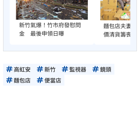
新竹氣爆！竹市府發慰問
麵包店夫妻氣
金　最後申領日曝
價清貨籌喪葬
高虹安
新竹
監視器
鏡頭
麵包店
便當店