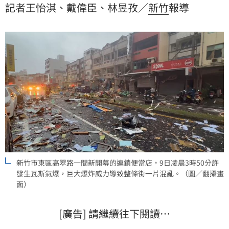
記者王怡淇、戴偉臣、林昱孜／
新竹
報導
另一視角監視器畫面，瞬間監視器曝光，氣爆過後畫面
斷線。
新竹市東區高翠路一間新開幕的連鎖便當店，9日凌晨3時50分許
發生瓦斯氣爆，巨大爆炸威力導致整條街一片混亂。（圖／翻攝畫
面）
[廣告] 請繼續往下閱讀…