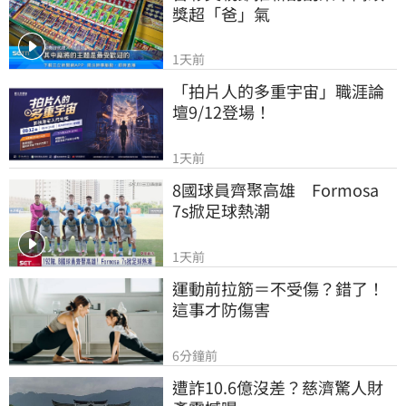
獎超「爸」氣
1天前
「拍片人的多重宇宙」職涯論
壇9/12登場！
1天前
8國球員齊聚高雄　Formosa 
7s掀足球熱潮
1天前
運動前拉筋＝不受傷？錯了！
這事才防傷害
6分鐘前
遭詐10.6億沒差？慈濟驚人財