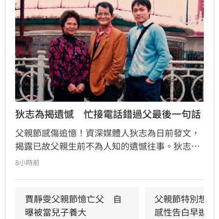
狄志為揭遺憾　忙接電話錯過父最後一句話
父親節感傷追憶！資深媒體人狄志為日前發文，
揭露已故父親生前不為人知的遺憾往事。狄志為
透露，父親一生以海為家，兩人相處時間極少，
8小時前
甚至錯過他的婚禮。直到父親罹患胃癌末期，才
坦承當年曾悄悄現身婚宴現場，因愧對家人只敢
在門外落淚。最讓狄志為心碎的是，當年陪病重
賈靜雯父親節憶亡父　自
父親節特別想他
父親曬太陽時，自己因忙於接工作電話而忽視了
曝被當兒子養大
感性告白早逝父