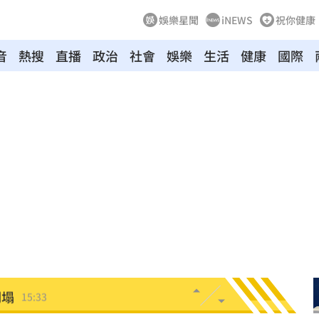
娛樂星聞
iNEWS
祝你健康
關鍵
15:42
音
熱搜
直播
政治
社會
娛樂
生活
健康
國際
無良
15:41
15:40
完」
15:40
起
15:40
價
15:38
這個
15:37
敘事
15:35
倒塌
15:33