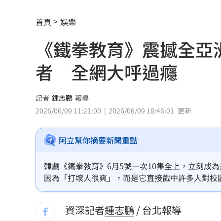
小煜離婚後首個父親節 一句話逼哭網
首頁
娛樂
男星陳屍河中 背包藏20kg水泥塊死因
《鐵拳教育》震撼全亞
白海豚豪雨開炸！大全聯搶1元蔬菜
15:2
者 全網大呼過癮
新／7縣市大雨特報 大雷雨最新警戒區
中颱白海豚逐漸逼近 北市工地鷹架突
記者
鍾志鵬
報導
2026/06/09 11:21:00
2026/06/09 18:46:01
更新
千人烤蚵又來了！不畏35度高溫啖鮮甜
阿立幫你摘要新聞重點
月經期發胖很正常?順著荷爾蒙「7天」
藥華藥AOP仲裁出爐 公司財務無重大
韓劇《鐵拳教育》6月5號一次10集全上，立刻成
因為「打壞人很爽」，而是它直接戳中許多人對校
英特爾靠川普不夠 業界:客戶不敢惹台積
凌情況非常有即視感。情描述當校園失去秩序、老
園，用非常手段懲治惡霸、重建秩序。網友看了大
資深記者
鍾志鵬
/ 台北報導
台灣彩券開獎直播中
20:31