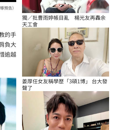
導預告）
獨／批曹雨婷帳目亂　楊光友再轟余
天工會
教的手
肩負大
惜逾越
姜厚任女友稱學歷「3碩1博」 台大發
聲了