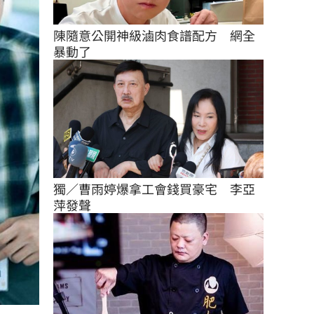
陳隨意公開神級滷肉食譜配方　網全
暴動了
獨／曹雨婷爆拿工會錢買豪宅　李亞
萍發聲