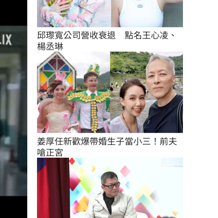
邱瓈寬公司營收衰退　點名王心凌、
楊丞琳
姜厚任新歡爆帶婚生子當小三！前夫
嗆正宮