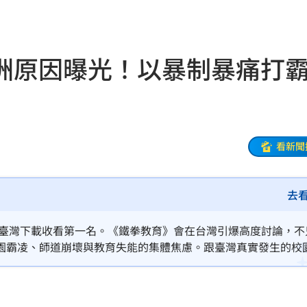
友
15:32
成謎
15:27
洲原因曝光！以暴制暴痛打
5
曝
15:25
倒塌
15:23
看新聞
海味
15:19
去
燃脂
15:13
影響
15:12
為臺灣下載收看第一名。《鐵拳教育》會在台灣引爆高度討論，不
園霸凌、師道崩壞與教育失能的集體焦慮。跟臺灣真實發生的校
電
15:02
師管不動、家長護短時，一支特殊教育小組《教育權保護局》進
呼過癮。