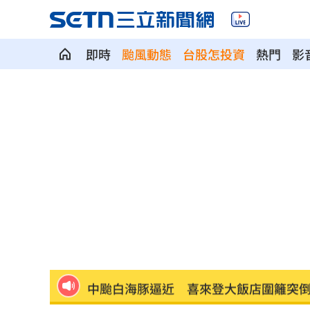
台玻千金為何不回台 徐莉玲這件事成
即時
颱風動態
台股怎投資
熱門
影
颱風來襲中國卻管制台海！他：無知又
白海豚橫掃沖繩！4萬戶停電、多人受傷
白海豚來了！最強風雨「恐24小時內灌
颱風逼近淡水出現龍捲風？老樹連根拔
佛心價吸客！屏東自助餐雞肉加3菜銅板
非珍奶！全球「10大健康神物」台灣是
藍重提統一論述 徐國勇轟：呼應北京
中颱白海豚逼近 喜來登大飯店圍籬突