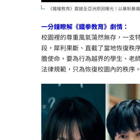
《鐵權教育》震撼全亞洲原因曝光！以暴制暴痛
一分鐘瞭解《鐵拳教育》劇情：
校園裡的尊重風氣蕩然無存，一支
段，犀利果斷、直截了當地恢復秩
膽使命，要為行為越界的學生、老
法律規範，只為恢復校園內的秩序