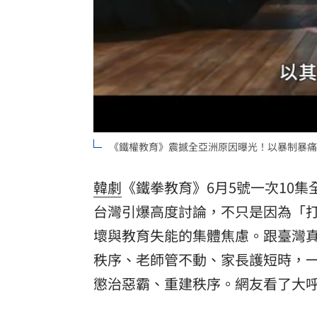
《鐵權教育》震撼全亞洲原因曝光！以暴制暴痛
韓劇
《鐵拳教育》6月5號一次10
台灣引爆高度討論，不只是因為「
壞與教育失能的集體焦慮。跟臺灣
秩序、老師管不動、家長護短時，
懲治惡霸、重建秩序。網友看了大