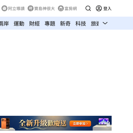
阿立導讀
寶島神很大
富房網
登入
兩岸
運動
財經
專題
新奇
科技
旅遊
汽車
寵物