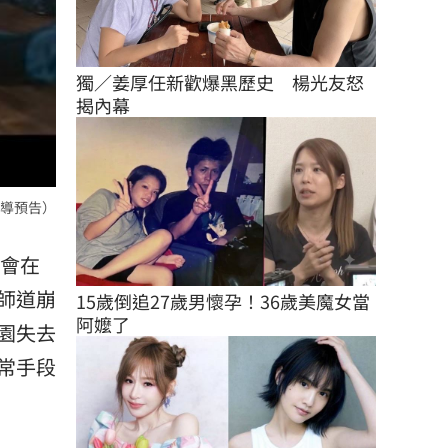
獨／姜厚任新歡爆黑歷史　楊光友怒
揭內幕
導預告）
》會在
師道崩
15歲倒追27歲男懷孕！36歲美魔女當
阿嬤了
園失去
常手段