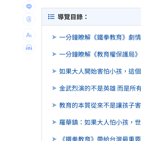
LIVE三立+24小時直播
15:27
導覽目錄：
三立iNEWS新聞台線上直播
18:00
AI時代！威力馬導入智慧營運系統提升
一分鐘瞭解《鐵拳教育》劇情
商場戰國來臨 台中「頂奢大道」逐漸
一分鐘瞭解《教育權保護局》
台彩父親節推新刮刮樂千萬頭獎超「爸
如果大人開始害怕小孩，這
「拍片人的多重宇宙」職涯論壇9/12登
金武烈演的不是英雄 而是所
8國球員齊聚高雄 Formosa 7s掀足球
教育的本質從來不是讓孩子害
理想混蛋號召粉絲跨海追星吃美食！
18:
羅華鎮：如果大人怕小孩，世
《鐵拳教育》帶給台灣最重要