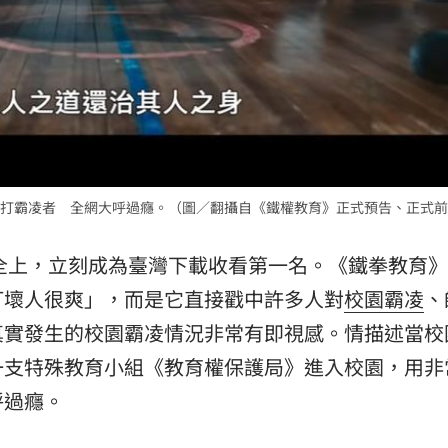
打霸凌者 全網大呼過癮。（圖／翻攝自《鐵權教育》正式預告、正式前
集全上，立刻成為臺灣下載收看第一名。《鐵拳教育
打壞人很爽」，而是它直接戳中許多人對
校園霸凌
、
真實發生的校園霸凌情況非常有即視感。情描述當校
一支特殊教育小組《教育權保護局》進入校園，用非
呼過癮。