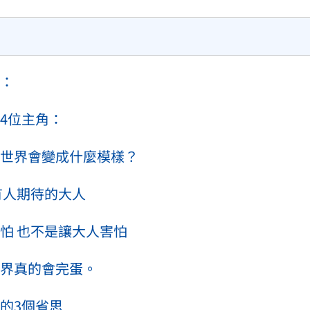
效率
：
12:00
成形
12:00
4位主角：
」氣
12:00
個世界會變成什麼模樣？
場！
10:30
有人期待的大人
熱潮
10:00
怕 也不是讓大人害怕
15
界真的會完蛋。
的3個省思