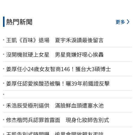
熱門新聞
更多
王凱《百味》退場 夏宇禾淚讀最後留言
沒開機就硬上女星 男星竟嫌好噁心挨轟
姜厚任小24歲女友智商146！獲台大3碩博士
姜厚任認愛挨酸恐被騙！曬39年前鐵證反擊
禾浩辰受極刑逼供 滿臉鮮血頭遭塞水池
修杰楷閃兵認罪首露面 現身化妝師告別式
王凱告別式時間曝 追思會開放親友弔唁