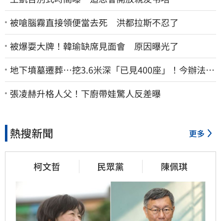
被嗆腦霧直接領便當去死 洪都拉斯不忍了
被爆耍大牌！韓瑜缺席見面會 原因曝光了
地下墳墓遷葬…挖3.6米深「已見400座」！今辦法會
安撫祖先
張凌赫升格人父！下廚帶娃驚人反差曝
熱搜新聞
更多
柯文哲
民眾黨
陳佩琪