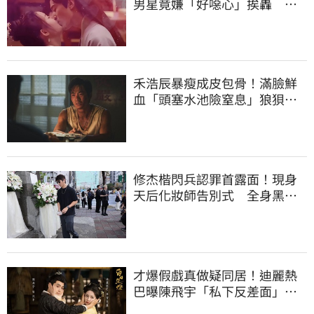
男星竟嫌「好噁心」挨轟 親
上火線道歉了
禾浩辰暴瘦成皮包骨！滿臉鮮
血「頭塞水池險窒息」狼狽模
樣判若兩人
修杰楷閃兵認罪首露面！現身
天后化妝師告別式 全身黑低
調送別
才爆假戲真做疑同居！迪麗熱
巴曝陳飛宇「私下反差面」甜
喊：移動小暖爐