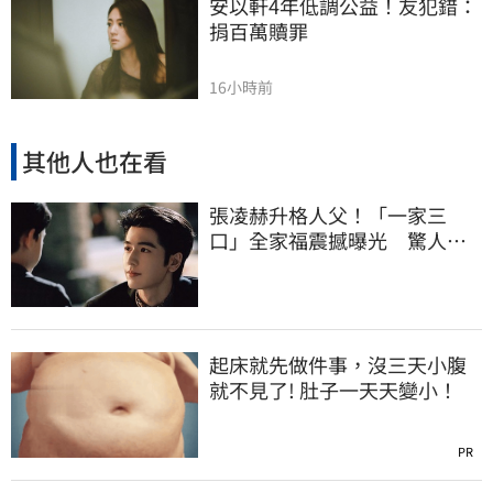
安以軒4年低調公益！友犯錯：
捐百萬贖罪
16小時前
其他人也在看
張凌赫升格人父！「一家三
口」全家福震撼曝光 驚人反
差迷暈全網
起床就先做件事，沒三天小腹
就不見了! 肚子一天天變小！
PR