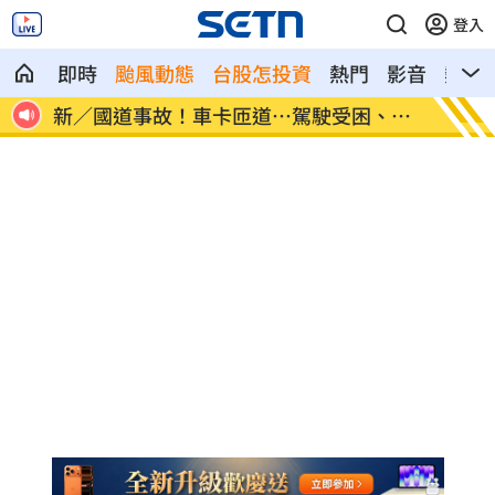
登入
即時
颱風動態
台股怎投資
熱門
影音
熱搜
物」
新／國道事故！車卡匝道…駕駛受困、昏
7縣市
迷
天