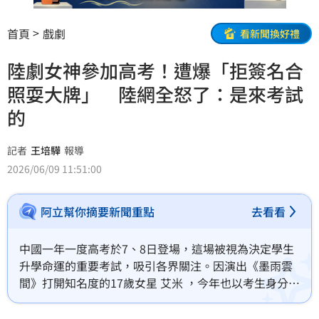
首頁
戲劇
看新聞換好禮
陸劇女神參加高考！遭爆「拒簽名合
照耍大牌」 陸網全怒了：是來考試
的
記者
王培驊
報導
2026/06/09 11:51:00
阿立幫你摘要新聞重點
去看看
中國一年一度高考於7、8日登場，這場被視為決定學生
升學命運的重要考試，吸引各界關注。因演出《墨雨雲
間》打開知名度的17歲女星 艾米 ，今年也以考生身分走
進考場，沒想到卻意外捲入爭議。