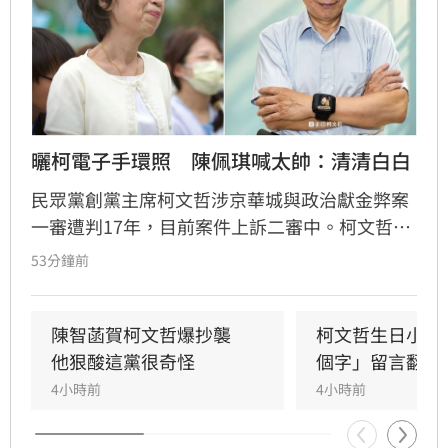
曬柯電子手環照　陳佩琪喊太帥：清清白白
民眾黨創黨主席柯文哲涉京華城與政治獻金弊案
一審遭判17年，目前案件上訴二審中。柯文哲昨
赴派出所更換科技設備，並將電子手環拿來拍形
53分鐘前
象照，其妻陳佩琪分享相關照片，並嗨喊「太帥
了，我的老公生日快樂」。
陳智菡賀柯文哲爆抄襲　
柯文哲生日小編
他狠酸這黨很奇怪
個字」留言翻車
4小時前
4小時前