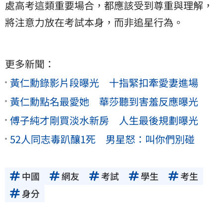
處高考這類重要場合，都應該受到尊重與理解，
將注意力放在考試本身，而非追星行為。
更多新聞：
黃仁勳錄影片段曝光 十指緊扣牽愛妻進場
黃仁勳點名最愛她 華莎聽到害羞反應曝光
傅子純才剛買淡水新房 人生最後規劃曝光
52人同志毒趴釀1死 男星怒：叫你們別碰
中國
網友
考試
學生
考生
身分