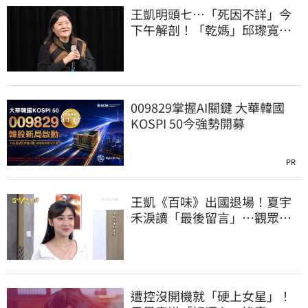
王凱明頭七…「死因不詳」今
下午解剖！「乾媽」邱瓈寬出
手協辦法會
009829掌握AI關鍵 大華韓國
KOSPI 50今強勢開募
PR
王凱《百味》出國退場！夏宇
禾淚讀「最後留言」…觀眾全
鼻酸：不是演的
遭控沒開機就「硬上女星」！