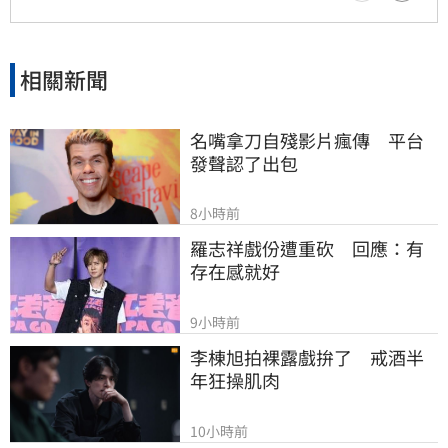
相關新聞
名嘴拿刀自殘影片瘋傳　平台
發聲認了出包
8小時前
羅志祥戲份遭重砍　回應：有
存在感就好
9小時前
李棟旭拍裸露戲拚了　戒酒半
年狂操肌肉
10小時前