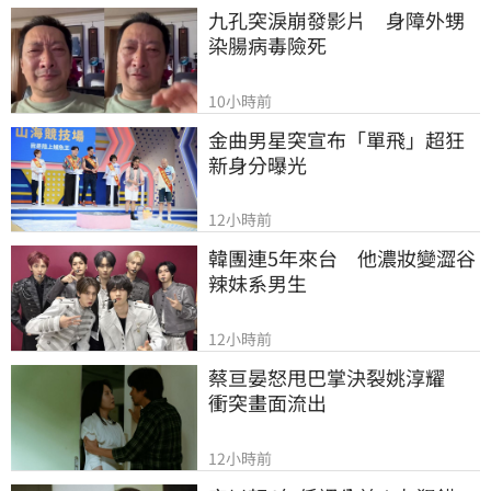
九孔突淚崩發影片　身障外甥
染腸病毒險死
10小時前
金曲男星突宣布「單飛」超狂
新身分曝光
12小時前
韓團連5年來台　他濃妝變澀谷
辣妹系男生
12小時前
蔡亘晏怒甩巴掌決裂姚淳耀　
衝突畫面流出
12小時前