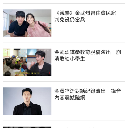
《鐵拳》金武烈曾住貧民窟　
判免役仍當兵
金武烈鐵拳教育脫稿演出　崩
潰敗給小學生
金澤猝逝對話紀錄流出　錄音
內容震撼陸網