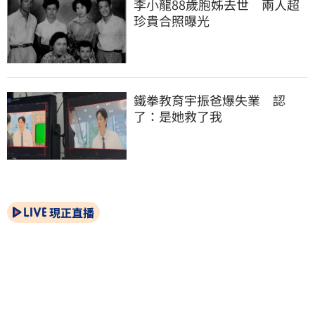
李小龍88歲胞姊去世　兩人超
珍貴合照曝光
鐵拳教育宇振爸爆失業　認
了：是她救了我
現正直播