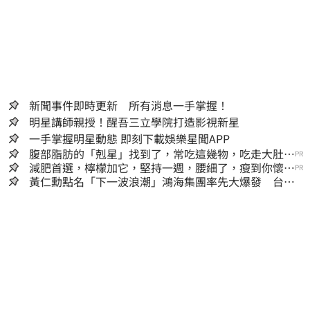
新聞事件即時更新 所有消息一手掌握！
明星講師親授！醒吾三立學院打造影視新星
一手掌握明星動態 即刻下載娛樂星聞APP
腹部脂肪的「剋星」找到了，常吃這幾物，吃走大肚
PR
囊，瘦出小蠻腰
減肥首選，檸檬加它，堅持一週，腰細了，瘦到你懷疑
PR
人生
黃仁勳點名「下一波浪潮」鴻海集團率先大爆發 台股
這族群全面噴出