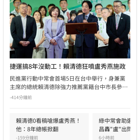
捷運搞8年沒動工！賴清德狂噴盧秀燕施政
民進黨行動中常會首場5日在台中舉行，身兼黨
主席的總統賴清德除強力推薦黨籍台中市長參選
人何欣純，也點出台中市長盧秀燕執政8年的市
-414分鐘前
政缺失。賴清德提到，很難想像台中這麼重要的
直轄市，竟然是非洲豬瘟的破口，也是食安問題
的破口；一條藍線捷運，前台中市長林佳龍交給
賴清德0看稿嗆爆盧秀燕！
綠中常會助選何
盧秀燕時，中央都已經核定了，「結果搞了八
他：8年總帳掀翻
昌轟"盧"出問題
年，路線不斷的變換、經費不斷增加，到現在還
-159分鐘前
6小時前