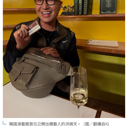
韓國演藝圈首位公開出櫃藝人的洪錫天。（圖／翻攝自IG