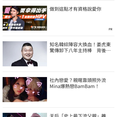
做到這點才有資格說愛你
PR
知名韓綜陣容大換血！姜虎東
驚傳卸下八年主持棒 背後原
因曝
社內戀愛？親暱靠頭照外流
Mina爆熱戀BamBam！
天后「史上最下流父親」離