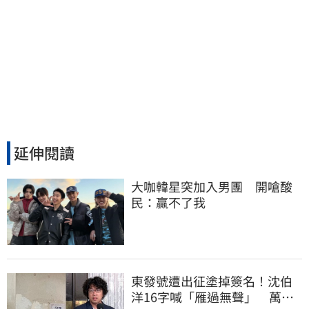
延伸閱讀
大咖韓星突加入男團　開嗆酸
民：贏不了我
東發號遭出征塗掉簽名！沈伯
洋16字喊「雁過無聲」 萬人