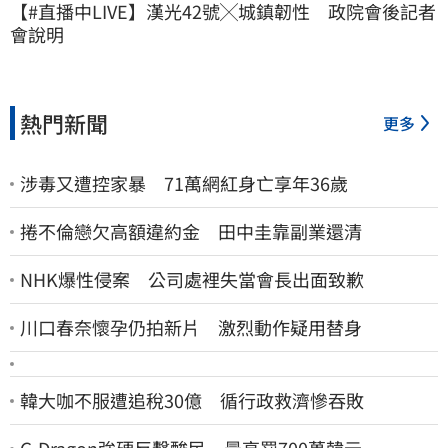
【#直播中LIVE】漢光42號╳城鎮韌性　政院會後記者
會說明
熱門新聞
更多
涉毒又遭控家暴 71萬網紅身亡享年36歲
捲不倫戀欠高額違約金 田中圭靠副業還清
NHK爆性侵案 公司處裡失當會長出面致歉
川口春奈懷孕仍拍新片 激烈動作疑用替身
韓大咖不服遭追稅30億 循行政救濟慘吞敗