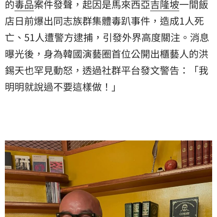
的
毒品
案件發聲，起因是馬來西亞
吉隆坡
一間飯
店日前爆出同志族群集體毒趴事件，造成1人死
亡、51人遭警方逮捕，引發外界高度關注。消息
曝光後，身為韓國演藝圈首位公開出櫃藝人的洪
錫天也罕見動怒，透過社群平台發文警告：「我
明明就說過不要這樣做！」