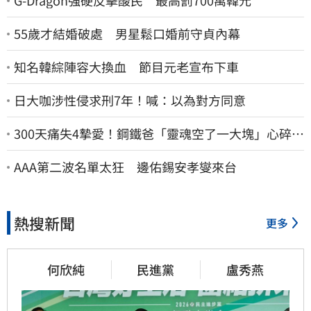
G-Dragon強硬反擊酸民 最高罰700萬韓元
55歲才結婚破處 男星鬆口婚前守貞內幕
知名韓綜陣容大換血 節目元老宣布下車
日大咖涉性侵求刑7年！喊：以為對方同意
300天痛失4摯愛！鋼鐵爸「靈魂空了一大塊」心碎
喊：這輩子最痛的路
AAA第二波名單太狂 邊佑錫安孝燮來台
熱搜新聞
更多
何欣純
民進黨
盧秀燕