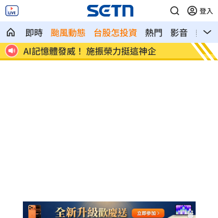
登入
即時
颱風動態
台股怎投資
熱門
影音
熱搜
徑曝
AI記憶體發威！ 施振榮力挺這神企
鄭明典