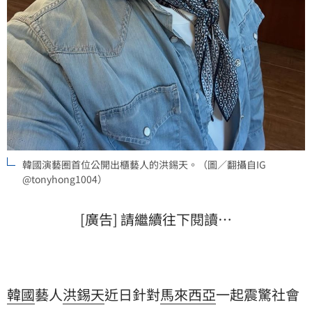
韓國演藝圈首位公開出櫃藝人的洪錫天。（圖／翻攝自IG
@tonyhong1004）
[廣告] 請繼續往下閱讀…
韓國
藝人
洪錫天
近日針對
馬來西亞
一起震驚社會