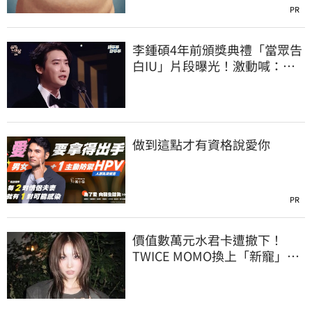
PR
李鍾碩4年前頒獎典禮「當眾告
白IU」片段曝光！激動喊：很
久前就喜歡妳
做到這點才有資格說愛你
PR
價值數萬元水君卡遭撤下！
TWICE MOMO換上「新寵」小
卡 粉絲全笑翻