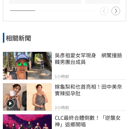
沒有真正動工！」
相關新聞
吳彥祖愛女罕現身　網驚撞臉
韓男團台成員
1小時前
嫁龜梨和也首亮相！田中美奈
實辣挺孕肚
2小時前
CLC最終合體倒數！「逆襲女
神」返鄉開唱