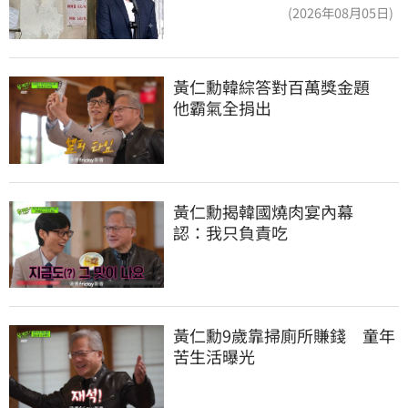
讚：這就是高度
(2026年08月05日)
黃仁勳韓綜答對百萬獎金題　
他霸氣全捐出
黃仁勳揭韓國燒肉宴內幕　
認：我只負責吃
黃仁勳9歲靠掃廁所賺錢　童年
苦生活曝光