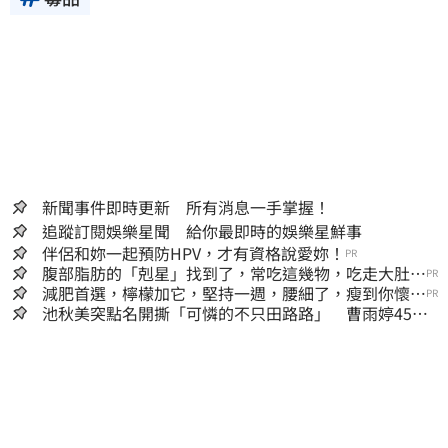
新聞事件即時更新 所有消息一手掌握！
追蹤訂閱娛樂星聞 給你最即時的娛樂星鮮事
伴侶和妳一起預防HPV，才有資格說愛妳！
PR
腹部脂肪的「剋星」找到了，常吃這幾物，吃走大肚
PR
囊，瘦出小蠻腰
減肥首選，檸檬加它，堅持一週，腰細了，瘦到你懷疑
PR
人生
池秋美突點名開撕「可憐的不只田路路」 曹雨婷45字
回應了