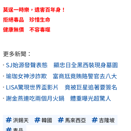
莫逞一時樂，遺害百年身！
拒絕毒品 珍惜生命
健康無價 不容毒噬
更多新聞：
SJ始源發聲表態 顯忠日全黑西裝現身墓園
瑜珈女神涉詐欺 富商尪竟賄賂警官去八大
LISA驚現世界盃影片 竟被巨星追著要簽名
謝金燕連吃兩個月火鍋 體重曝光超驚人
洪錫天
韓國
馬來西亞
吉隆坡
毒品