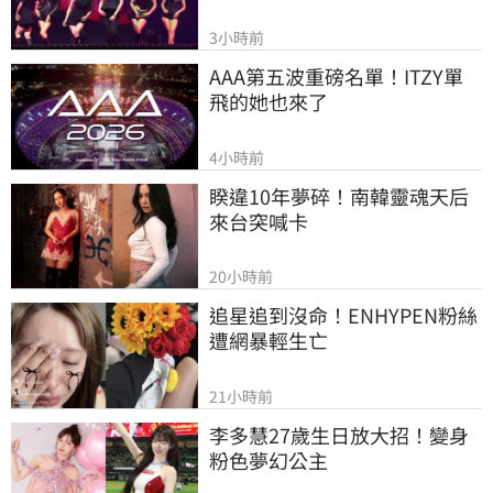
3小時前
AAA第五波重磅名單！ITZY單
飛的她也來了
4小時前
睽違10年夢碎！南韓靈魂天后
來台突喊卡
20小時前
追星追到沒命！ENHYPEN粉絲
遭網暴輕生亡
21小時前
李多慧27歲生日放大招！變身
粉色夢幻公主