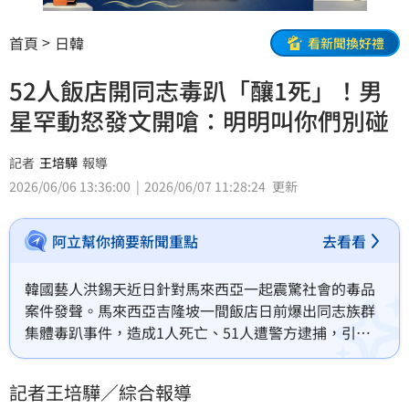
首頁
日韓
看新聞換好禮
52人飯店開同志毒趴「釀1死」！男
星罕動怒發文開嗆：明明叫你們別碰
記者
王培驊
報導
2026/06/06 13:36:00
2026/06/07 11:28:24
更新
阿立幫你摘要新聞重點
去看看
韓國藝人洪錫天近日針對馬來西亞一起震驚社會的毒品
案件發聲。馬來西亞吉隆坡一間飯店日前爆出同志族群
集體毒趴事件，造成1人死亡、51人遭警方逮捕，引發
外界高度關注。消息曝光後，身為韓國演藝圈首位公開
出櫃藝人的洪錫天也罕見動怒，透過社群平台發文警
記者王培驊／綜合報導
告：「我明明就說過不要這樣做！」