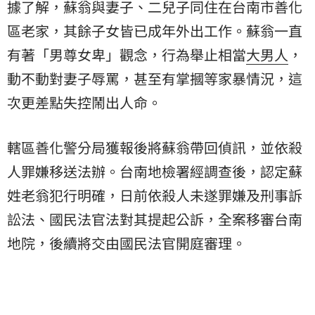
據了解，蘇翁與妻子、二兒子同住在台南市善化
區老家，其餘子女皆已成年外出工作。蘇翁一直
有著「男尊女卑」觀念，行為舉止相當
大男人
，
動不動對妻子辱罵，甚至有掌摑等家暴情況，這
次更差點失控鬧出人命。
轄區善化警分局獲報後將蘇翁帶回偵訊，並依殺
人罪嫌移送法辦。台南地檢署經調查後，認定蘇
姓老翁犯行明確，日前依殺人未遂罪嫌及刑事訴
訟法、國民法官法對其提起公訴，全案移審台南
地院，後續將交由國民法官開庭審理。