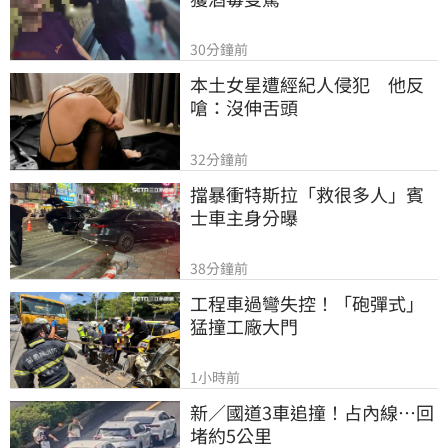
30分鐘前
本土女星遭經紀人侵犯　他反
嗆：沒伸舌頭
32分鐘前
擋暴衝特斯拉「救很多人」賓
士車主身分曝
38分鐘前
工程車過彎失控！「砲彈式」
猛撞工廠大門
1小時前
新／國道3車追撞！占內線…回
堵約5公里