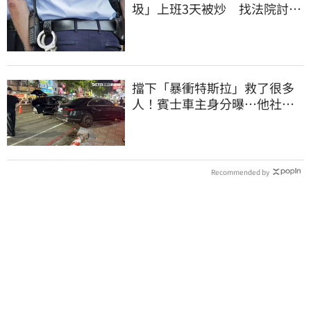
圾」上班3天被炒 找法院討公
道結果出爐
擋下「暴衝特斯拉」救了很多
人！賓士車主身分曝…他社群
擁1.4萬追蹤
Recommended by