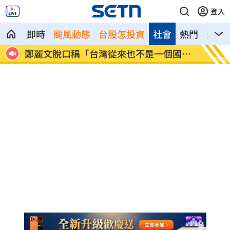
登入
即時
颱風動態
台股怎投資
社會
熱門
影音
近況
鄭麗文脫口稱「台灣從來也不是一個國
身價千
家」
做