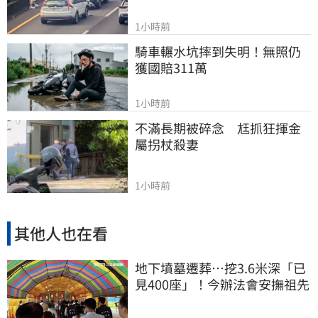
1小時前
騎車輾水坑摔到失明！無照仍
獲國賠311萬
1小時前
不滿長期被碎念　尪抓狂揮金
屬拐杖殺妻
1小時前
其他人也在看
地下墳墓遷葬…挖3.6米深「已
見400座」！今辦法會安撫祖先