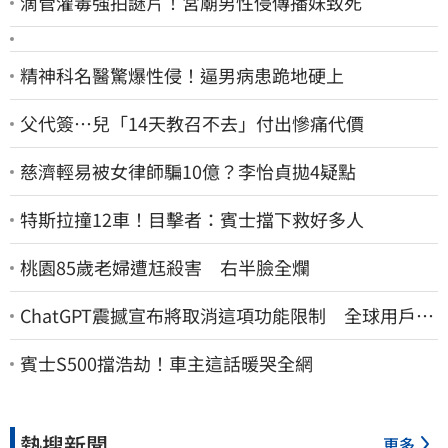
滴管灌毒強拍謎片！宮廟男性侵傳播妹致死
精神科名醫驚爆性侵！逼男病患跪地硬上
父代簽…兒「14天教召不去」付出慘痛代價
慈濟輕易被女律師騙10億？李怡貞拋4疑點
特斯拉撞12車！目擊者：賓士擋下救好多人
桃園85歲老婦遭尪殺害 右半臉全爛
ChatGPT震撼宣布將取消這項功能限制 全球用戶即
刻起「免費」用到飽
賓士S500擋浩劫！車主這話暖哭全網
熱搜新聞
更多