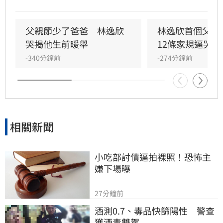
排隊，只為購買林醫師生前親手調配的精油膏。
林逸欣轉發民眾排隊的感人畫面，難掩思父之
情，感性表示看到父親留下的心血持續被大眾珍
父親節少了爸爸　林逸欣
林逸欣首個父親
惜，讓她備感溫暖與感動。這不僅是林逸欣失去
哭揭他生前暖舉
12條家規逼哭網
父親後第一個難熬的父親節，更見證了林春銘醫
-340分鐘前
-274分鐘前
師當年深耕地方、深受街坊鄰居愛戴的醫者精
神。林宜君
相關新聞
小吃部討債逼拍裸照！恐怖主
嫌下場曝
27分鐘前
酒測0.7、毒品快篩陽性　警查
獲酒毒雙駕