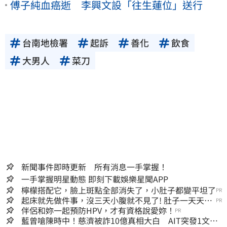
傅子純血癌逝 李興文設「往生蓮位」送行
台南地檢署
起訴
善化
飲食
大男人
菜刀
新聞事件即時更新 所有消息一手掌握！
一手掌握明星動態 即刻下載娛樂星聞APP
檸檬搭配它，臉上斑點全部消失了，小肚子都變平坦了
PR
起床就先做件事，沒三天小腹就不見了! 肚子一天天變
PR
小！
伴侶和妳一起預防HPV，才有資格說愛妳！
PR
藍曾嗆陳時中！慈濟被詐10億真相大白 AIT突發1文酸