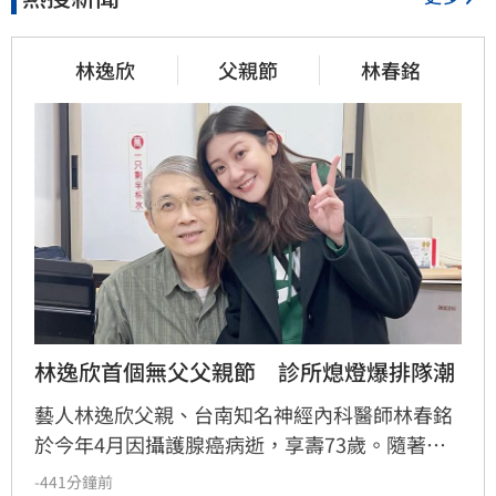
林逸欣
父親節
林春銘
林逸欣首個無父父親節　診所熄燈爆排隊潮
藝人林逸欣父親、台南知名神經內科醫師林春銘
於今年4月因攝護腺癌病逝，享壽73歲。隨著診
所正式熄燈拆下招牌，卻仍有大批民眾頂著高溫
-441分鐘前