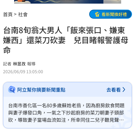
首頁
社會
看新聞換好禮
台南8旬翁大男人「飯來張口、嫌東
嫌西」還菜刀砍妻 兒目睹報警護母
命
記者
林昱孜
報導
2026/06/09 13:05:00
阿立幫你摘要新聞重點
去看看
台南市善化區一名80多歲蘇姓老翁，因為廚房飲食問題
與妻子爆發口角，一氣之下抄起廚房的菜刀朝妻子頸部
砍，導致妻子當場血流如注，所幸同住二兒子聽見聲響
趕緊報案，將母親送醫後才幸運撿回一命。台南地檢署
日前偵結，將蘇翁依殺人未遂罪嫌提起公訴並移審地