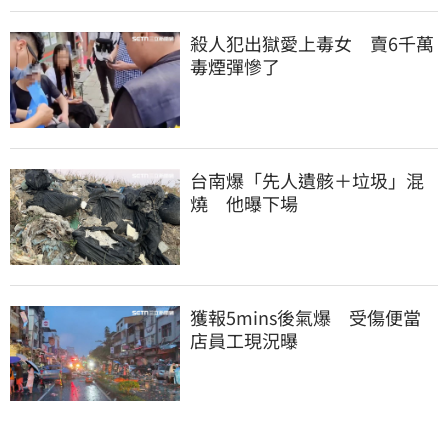
殺人犯出獄愛上毒女　賣6千萬
毒煙彈慘了
台南爆「先人遺骸＋垃圾」混
燒　他曝下場
獲報5mins後氣爆　受傷便當
店員工現況曝