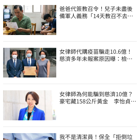
爸爸代簽教召令！兒子未盡後
備軍人義務「14天教召不去」
換3個月刑期
女律師代購疫苗騙走10.6億！
慈濟多年未報案原因曝：檢警
上門才知被騙
女律師為何能騙到慈濟10億？
豪宅藏158公斤黃金 李怡貞驚
曝背後身分
我不是清潔員！保全「拒倒垃