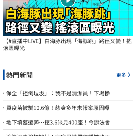
【#直播中LIVE】白海豚出現「海豚跳」路徑又變！搖
滾區曝光
熱門新聞
更多
保全「拒倒垃圾」：我不是清潔員！下場慘
買疫苗被騙10.6億！慈濟多年未報案原因曝
地下墳墓遷葬…挖3.6米見400座！今辦法會