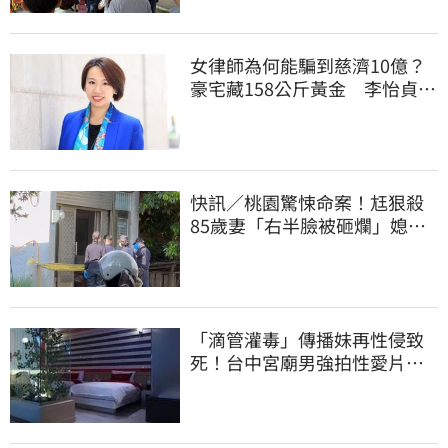
女律師為何能騙到慈濟10億？
豪宅藏158公斤黃金 李怡貞驚
曝背後身分
快訊／桃園驚悚命案！尪狠殺
85歲妻「右半臉被砸爛」媳報
案：公公殺婆婆
「滴管灌毒」傳播妹再性侵致
死！台中宮廟男強拍性愛片
惡行曝光