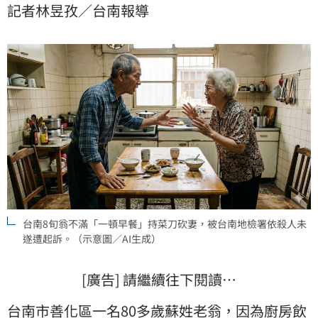
記者林昱孜／台南報導
院。
台南8旬翁不滿「一頓早餐」持菜刀砍妻，被台南地檢署依殺人未
遂遭起訴。（示意圖／AI生成）
[廣告] 請繼續往下閱讀…
台南市
善化
區一名80多歲蘇姓老翁，因為廚房
飲