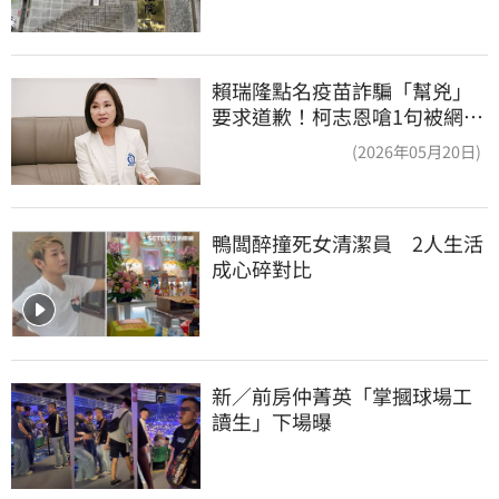
賴瑞隆點名疫苗詐騙「幫兇」
要求道歉！柯志恩嗆1句被網罵
爆
(2026年05月20日)
鴨闆醉撞死女清潔員　2人生活
成心碎對比
新／前房仲菁英「掌摑球場工
讀生」下場曝