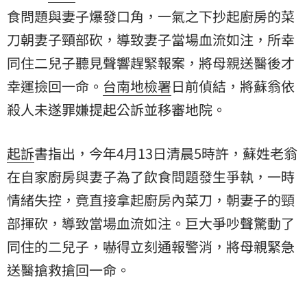
食
問題與妻子爆發口角，一氣之下抄起廚房的
菜
刀
朝妻子頸部砍，導致妻子當場血流如注，所幸
同住二兒子聽見聲響趕緊報案，將母親送醫後才
幸運撿回一命。
台南地檢署
日前偵結，將蘇翁依
殺人未遂罪嫌提起公訴並移審地院。
起訴
書指出，今年4月13日清晨5時許，蘇姓老翁
在自家廚房與妻子為了飲食問題發生爭執，一時
情緒失控，竟直接拿起廚房內菜刀，朝妻子的頸
部揮砍，導致當場血流如注。巨大爭吵聲驚動了
同住的二兒子，嚇得立刻通報警消，將母親緊急
送醫搶救搶回一命。