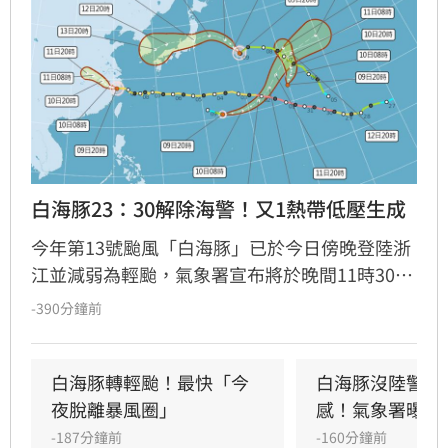
白海豚23：30解除海警！又1熱帶低壓生成
今年第13號颱風「白海豚」已於今日傍晚登陸浙
江並減弱為輕颱，氣象署宣布將於晚間11時30分
解除海警。受颱風影響，中部以北山區連日累積
-390分鐘前
雨量驚人，多處突破300毫米。隨著颱風遠離，
台灣轉為西南風環境，中南部未來幾日仍有局部
大雨，北部及東半部則需留意午後雷陣雨。
白海豚轉輕颱！最快「今
白海豚沒陸警卻
夜脫離暴風圈」
感！氣象署曝關
-187分鐘前
-160分鐘前