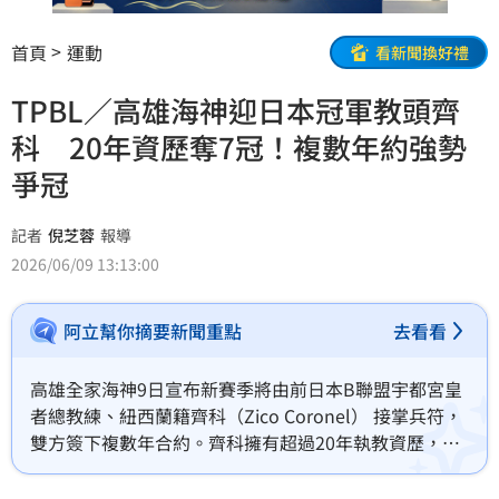
首頁
運動
看新聞換好禮
TPBL／高雄海神迎日本冠軍教頭齊
科 20年資歷奪7冠！複數年約強勢
爭冠
記者
倪芝蓉
報導
2026/06/09 13:13:00
阿立幫你摘要新聞重點
去看看
高雄全家海神9日宣布新賽季將由前日本B聯盟宇都宮皇
者總教練、紐西蘭籍齊科（Zico Coronel） 接掌兵符，
雙方簽下複數年合約。齊科擁有超過20年執教資歷，擔
任總教練及助理教練期間奪下7座總冠軍，2021年、
2025年更分別獲紐西蘭NBL、日本B聯盟年度最佳教練