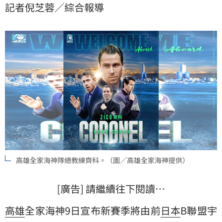
記者倪芝蓉／綜合報導
殊榮，他的加入將成為高雄全家海神重返爭冠行列的第
一步。
高雄全家海神隊總教練齊科。（圖／高雄全家海神提供）
[廣告] 請繼續往下閱讀…
高雄
全家海神9日宣布新賽季將由前
日本
B聯盟宇