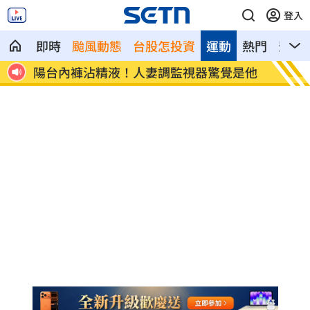
登入
即時
颱風動態
台股怎投資
運動
熱門
影音
是他
陪伴8年竟非親孫？生母1反應陷僵局
第一桶
訣