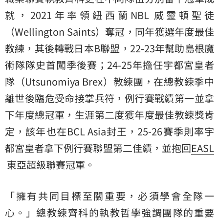
就，2021年率領紐西蘭NBL 威靈頓聖徒
（Wellington Saints）奪冠，同年獲選年度最佳
教練，其後轉戰日本B聯盟，22-23年幫助島根魔
術隊隊史首闖季後賽；24-25年擔任宇都宮皇者
隊（Utsunomiya Brex）教練團，在總教練季中
離世後臨危受命接掌兵符，例行賽戰績第一並拿
下年度總冠軍，生涯第二度獲年度最佳教練獎肯
定，該年也在BCL Asia封王，25-26賽季則率宇
都宮皇者拿下例行賽聯盟第二佳績，並抱回
EASL
東亞超級聯賽冠軍。
「擁有共同目標至關重要，必須學會全隊一
心。」總教練齊科的執教哲學強調團隊的重要