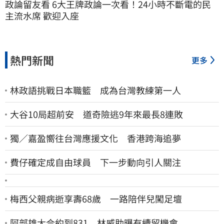
政論留友看 6大王牌政論一次看！24小時不斷電的民
主流水席 歡迎入座
熱門新聞
更多
林政語挑戰日本職籃 成為台灣教練第一人
大谷10局超前安 道奇險逃9年來最長8連敗
獨／嘉盈嚮往台灣應援文化 香港跨海追夢
費仔確定成自由球員 下一步動向引人關注
梅西父親病逝享壽68歲 一路陪伴兒闖足壇
阿部雄大合約到831 林威助曝有續留機會