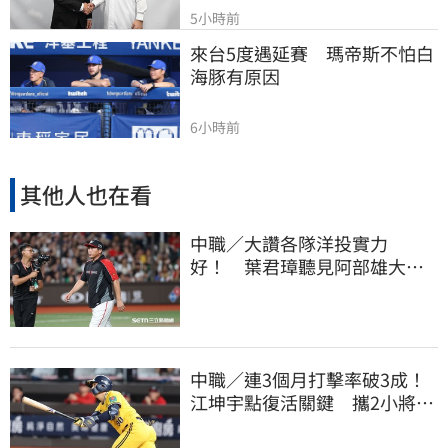
5小時前
來台5度遇延賽　瑪帝斯不怕白
海豚有原因
6小時前
其他人也在看
中職／大讚各隊洋投實力
好！ 葉君璋聽見阿部雄大被
註銷好吃驚
中職／連3個月打擊率破3成！
江坤宇點復活關鍵 攜2小將赴
美特訓見成效