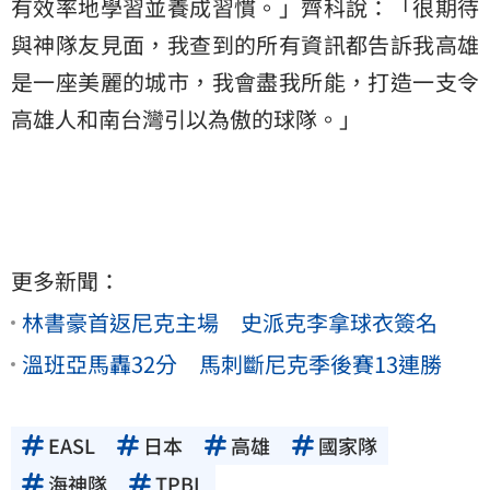
有效率地學習並養成習慣。」齊科說：「很期待
與神隊友見面，我查到的所有資訊都告訴我高雄
是一座美麗的城市，我會盡我所能，打造一支令
高雄人和南台灣引以為傲的球隊。」
更多新聞：
林書豪首返尼克主場 史派克李拿球衣簽名
溫班亞馬轟32分 馬刺斷尼克季後賽13連勝
EASL
日本
高雄
國家隊
海神隊
TPBL