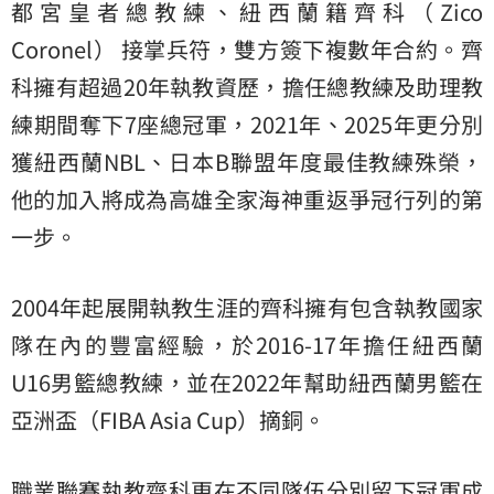
都宮皇者總教練、紐西蘭籍齊科（Zico
Coronel） 接掌兵符，雙方簽下複數年合約。齊
科擁有超過20年執教資歷，擔任總教練及助理教
練期間奪下7座總冠軍，2021年、2025年更分別
獲紐西蘭NBL、日本B聯盟年度最佳教練殊榮，
他的加入將成為高雄全家海神重返爭冠行列的第
一步。
2004年起展開執教生涯的齊科擁有包含執教
國家
隊
在內的豐富經驗，於2016-17年擔任紐西蘭
U16男籃總教練，並在2022年幫助紐西蘭男籃在
亞洲盃（FIBA Asia Cup）摘銅。
職業聯賽執教齊科更在不同隊伍分別留下冠軍成