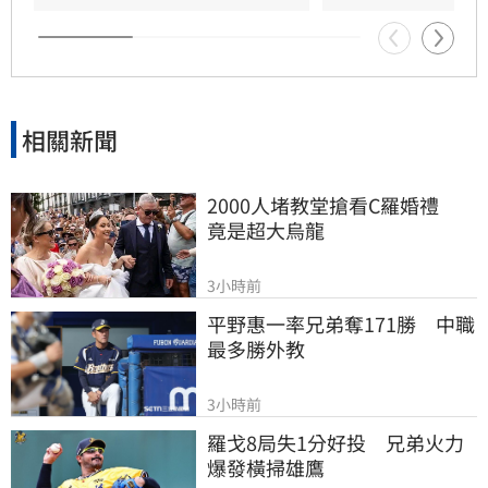
相關新聞
2000人堵教堂搶看C羅婚禮　
竟是超大烏龍
3小時前
平野惠一率兄弟奪171勝　中職
最多勝外教
3小時前
羅戈8局失1分好投　兄弟火力
爆發橫掃雄鷹