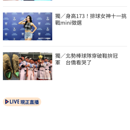
獨／身高173！排球女神十一挑
戰mini徵選
獨／北勢棒球隊穿破鞋拚冠
軍　台僑看哭了
現正直播