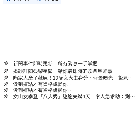
新聞事件即時更新 所有消息一手掌握！
追蹤訂閱娛樂星聞 給你最即時的娛樂星鮮事
瞞家人產子藏屍！19歲女大生身分、背景曝光 驚見
「產檢紀錄全空白」
做到這點才有資格說愛你
PR
做到這點才有資格說愛你
PR
女山友攀登「八大秀」迷途失聯4天 家人急求助：剩我
媽還沒找到