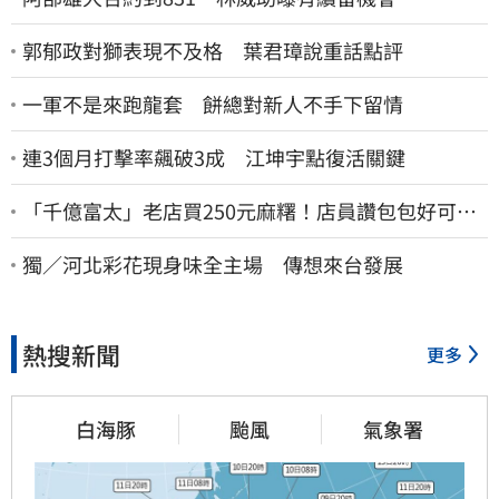
郭郁政對獅表現不及格 葉君璋說重話點評
一軍不是來跑龍套 餅總對新人不手下留情
連3個月打擊率飆破3成 江坤宇點復活關鍵
「千億富太」老店買250元麻糬！店員讚包包好可
愛 笑回：我自己做的
獨／河北彩花現身味全主場 傳想來台發展
熱搜新聞
更多
白海豚
颱風
氣象署