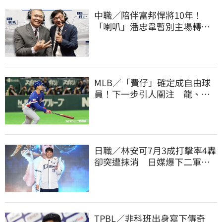
中職／陪伴富邦悍將10年！
「喇叭」潘忠韋暫別主場轉
播 感性發聲了
MLB／「費仔」確定成自由球
員！下一步引人關注 龍、獅
都曾表態想網羅
日職／林安可7月3成打擊率4轟
卻突遭抹消 日媒爆下二軍背
後原因
TPBL／非科班出身寫下傳奇