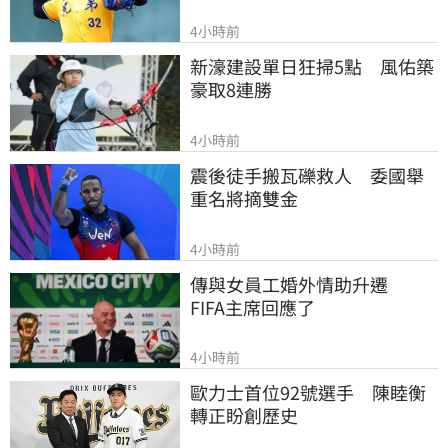
4小時前
新濠建設單日狂掃5點　風佑築
豪取8連勝
4小時前
震後徒手搬瓦礫救人　委國舉
重名將摘雙金
4小時前
傳與女員工婚外情助升遷　
FIFA主席回應了
4小時前
歐力士首位92號選手　陳睦衡
轉正盼創歷史