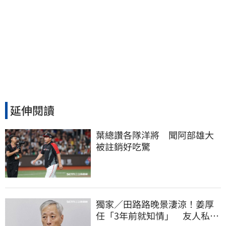
延伸閱讀
葉總讚各隊洋將　聞阿部雄大
被註銷好吃驚
獨家／田路路晚景淒涼！姜厚
任「3年前就知情」 友人私下