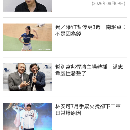
援助內幕曝光
(2026年08月09日)
獨／曝YT暫停更3週　南珉貞：
不是因為錢
暫別富邦悍將主場轉播　潘忠
韋感性發聲了
林安可7月手感火燙卻下二軍　
日媒爆原因