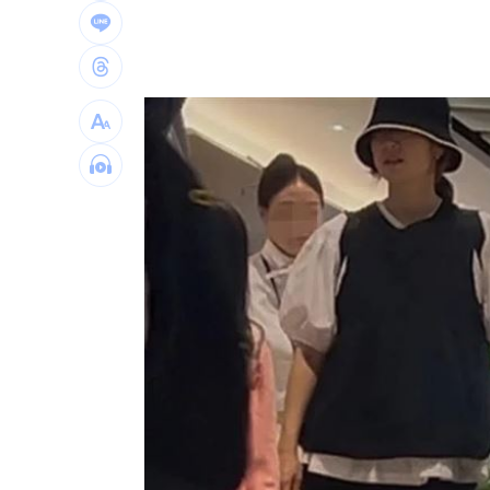
陳傑憲炸裂2分砲 統一狂掃13安痛宰味
台灣彩券開獎直播中
20:31
LIVE三立+24小時直播
15:27
三立iNEWS新聞台線上直播
18:00
理想混蛋號召粉絲跨海追星吃美食！
18: