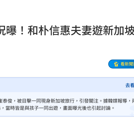
近況
22:05
裸照
21:57
況曝！和朴信惠夫妻遊新
物
21:52
竊
21:51
壓
21:49
看新聞
好
21:49
去
態曝
21:48
21:44
崔泰俊，被目擊一同現身新加坡旅行，引發關注。據韓媒報導，
場，當時皆是與孩子一同出遊，畫面曝光後也引起討論。
受害
21:43
0點
21:42