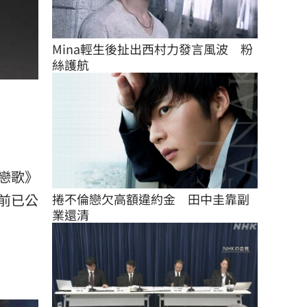
Mina輕生後扯出西村力發言風波　粉
絲護航
戀歌》
捲不倫戀欠高額違約金　田中圭靠副
前已公
業還清