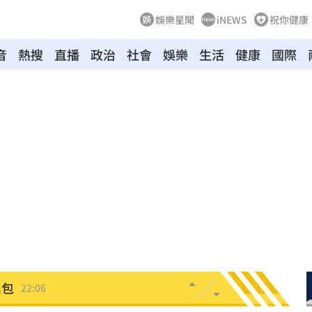
娛樂星聞
iNEWS
祝你健康
破了
22:13
音
熱搜
直播
政治
社會
娛樂
生活
健康
國際
調查
22:10
了
22:10
球星
22:09
打臉
22:07
了
22:07
白白
22:07
出包
22:06
世
22:05