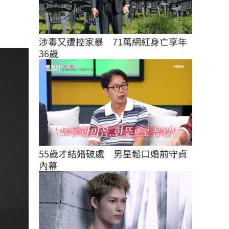
涉毒又遭控家暴　71萬網紅身亡享年
36歲
55歲才結婚破處　男星鬆口婚前守貞
內幕