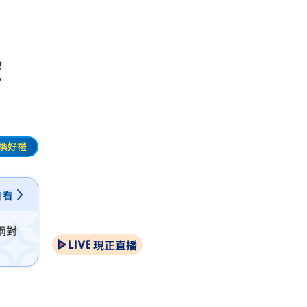
加坡
換好禮
看看
兩對
現正直播