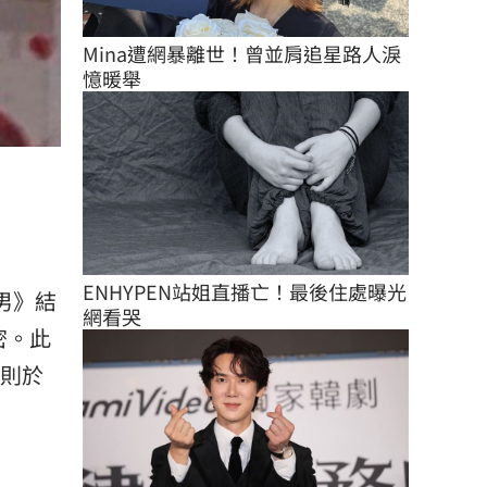
Mina遭網暴離世！曾並肩追星路人淚
憶暖舉
ENHYPEN站姐直播亡！最後住處曝光
男》結
網看哭
密。此
俊則於