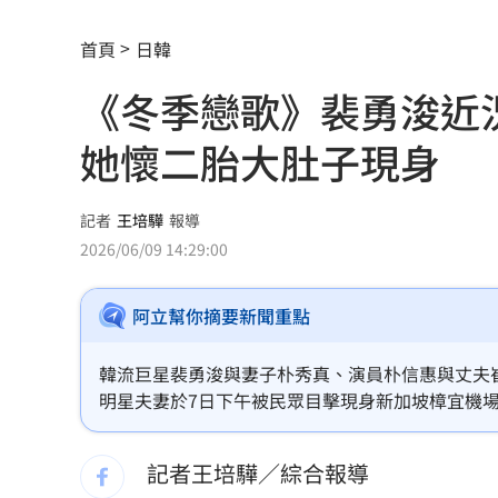
粿粿、王子偷吃消失演藝圈 賴銘偉曝
首頁
日韓
地方高官16歲女偷約男網友 遭性虐拍
《冬季戀歌》裴勇浚近
台人成田機場聽中文5字秒回頭 狂推這
她懷二胎大肚子現身
媽媽帶孩童偷辣椒罐 業者：一看是慣
SpaceX9億股解禁潮來襲 估恐引爆賣
記者
王培驊
報導
2026/06/09 14:29:00
羅志祥戲份遭重砍 回應：有存在感就
阿立幫你摘要新聞重點
王祖賢現蹤機場！踩4萬CHANEL真實狀
竹縣黑馬！鄭朝方「技能包」驚豔全網
韓流巨星裴勇浚與妻子朴秀真、演員朴信惠與丈夫
明星夫妻於7日下午被民眾目擊現身新加坡樟宜機
射頻器材全卡關 他：NCC卡越久越多人
記者王培驊／綜合報導
新／美股開盤費半下挫 台指期失守4400