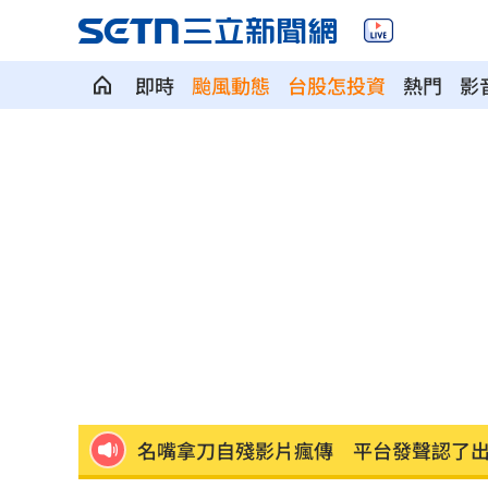
13場完封敗後爆發 餅總苦笑：紀錄都
即時
颱風動態
台股怎投資
熱門
影
黎智英遭重判20年！港府：終止壹傳媒
忠孝新生月台竟有「黃金」！北捷回應
NBA灌籃王現身高檔Buffet！網:吃飯看
蔡阿嘎喊怕被炎上做最好準備 網轟自
1次違約交割預收足額款券？金管會回應
曬柯電子手環照 陳佩琪喊太帥：清清
名嘴拿刀自殘影片瘋傳 平台發聲認了
新／2天前最後露臉 網紅「肥大叔」離