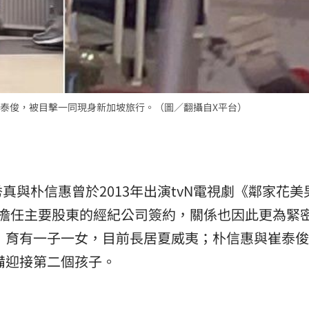
泰俊，被目擊一同現身新加坡旅行。（圖／翻攝自X平台）
與朴信惠曾於2013年出演tvN電視劇《鄰家花美
浚擔任主要股東的經紀公司簽約，關係也因此更為緊
婚，育有一子一女，目前長居夏威夷；朴信惠與崔泰
準備迎接第二個孩子。