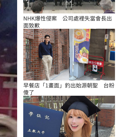
NHK爆性侵案　公司處裡失當會長出
面致歉
早餐店「1畫面」釣出始源朝聖　台粉
傻了