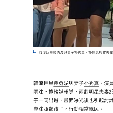
韓流巨星裴勇浚與妻子朴秀真、朴信惠與丈夫崔
韓流巨星
裴勇浚
與妻子
朴秀真
、演
關注。據韓媒報導，兩對明星夫妻
子一同出遊，畫面曝光後也引起討
專注照顧孩子，行動相當親民。