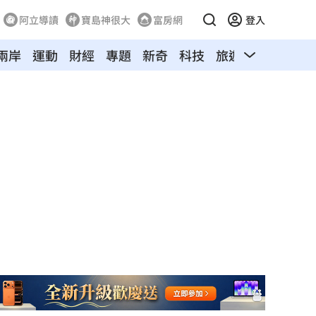
阿立導讀
寶島神很大
富房網
登入
兩岸
運動
財經
專題
新奇
科技
旅遊
汽車
寵物