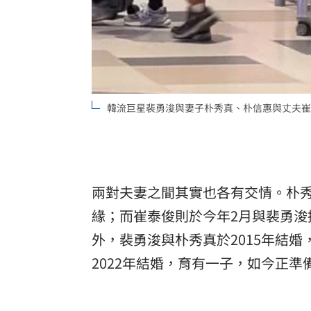
韓流巨星裴勇浚與妻子朴秀真、朴信惠與丈夫崔
兩對夫妻之間其實也各有交情。朴秀真
緣；而崔泰俊則於今年2月與裴勇
外，裴勇浚與朴秀真於2015年結
2022年結婚，育有一子，如今正