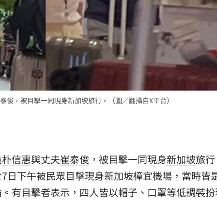
泰俊，被目擊一同現身新加坡旅行。（圖／翻攝自X平台）
員
朴信惠
與丈夫
崔泰俊
，被目擊一同現身
新加坡
旅行
於7日下午被民眾目擊現身新加坡樟宜機場，當時皆
論。有目擊者表示，四人皆以帽子、口罩等低調裝扮