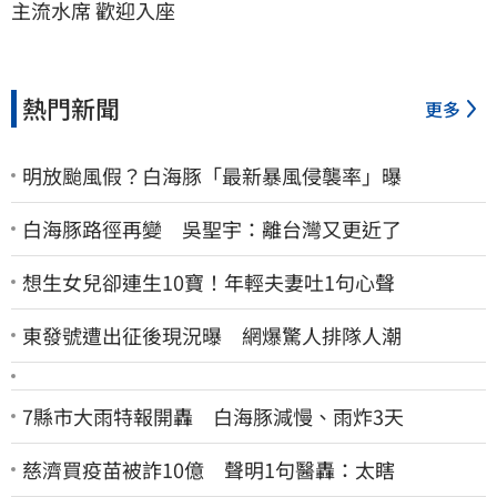
主流水席 歡迎入座
熱門新聞
更多
明放颱風假？白海豚「最新暴風侵襲率」曝
白海豚路徑再變 吳聖宇：離台灣又更近了
想生女兒卻連生10寶！年輕夫妻吐1句心聲
東發號遭出征後現況曝 網爆驚人排隊人潮
7縣市大雨特報開轟 白海豚減慢、雨炸3天
慈濟買疫苗被詐10億 聲明1句醫轟：太瞎