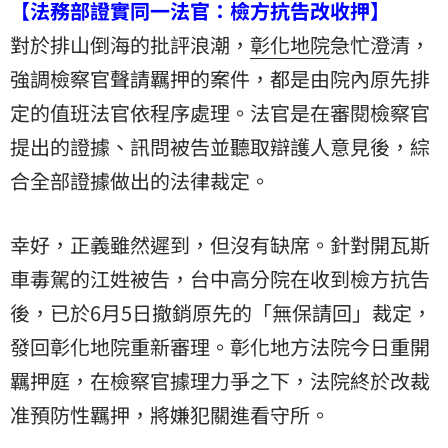
【法務部證實同一法官：檢方抗告改收押】
對於排山倒海的批評浪潮，
彰化地院
急忙澄清，
強調檢察官聲請羈押的案件，都是由院內原先排
定的值班法官依程序處理。法官是在審閱檢察官
提出的證據、訊問被告並聽取辯護人意見後，綜
合全部證據做出的法律裁定。
幸好，正義雖然遲到，但沒有缺席。針對開瓦斯
車毒駕的江姓被告，台中高分院在收到檢方抗告
後，已於6月5日撤銷原先的「無保請回」裁定，
發回彰化地院重新審理。彰化地方法院今日重開
羈押庭，在檢察官據理力爭之下，法院終於改裁
准預防性羈押，將嫌犯關進看守所。