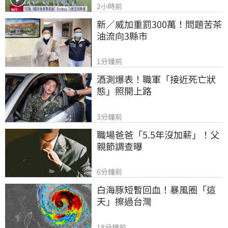
2小時前
新／威加重罰300萬！問題苦茶
油流向3縣市
1分鐘前
酒測爆表！職軍「接近死亡狀
態」照開上路
3分鐘前
職場爸爸「5.5年沒加薪」！父
親節調查曝
6分鐘前
白海豚短暫回血！暴風圈「這
天」擦過台灣
18分鐘前