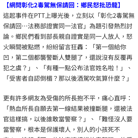
【網問彰化2毒駕無保請回：鄉民怒批恐龍】
這起事件在PTT上曝光後，立刻以「彰化2毒駕無
保請回…法務部證實同一法官」為題引發熱烈討
論。鄉民們看到部長親自證實是同一人放人，怒
火瞬間被點燃，紛紛留言狂轟：「第一個給你
凹，第二個都襲警斷人雙腿了，還說沒有反覆再
犯之虞？」、「有種一點公布法官姓名啦！」、
「受害者自認倒楣？那以後酒駕吹氣算什麼？」
更有許多網友為受傷的所長抱不平，痛心直呼：
「熱血所長自願去第一線結果被撞斷腿，還被法
官這樣搞，以後誰敢當警察？」、「難怪沒人要
當警察，根本是保護壞人，別人的小孩死不