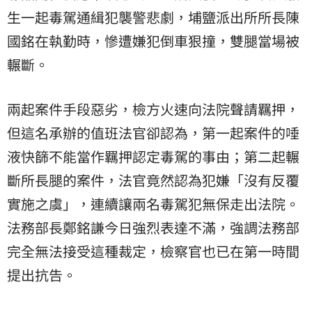
生一起毒駕通緝犯襲警悲劇，埔鹽派出所所長
陳
國銘
在執勤時，慘遭嫌犯倒車狠撞，雙腿當場被
輾斷。
兩起案件手段惡劣，檢方火速向法院聲請羈押，
但這名承辦的值班法官卻認為，第一起案件的唾
液快篩不能當作羈押認定毒駕的事由；第二起輾
斷所長腿的案件，法官竟然認為犯嫌「沒有反覆
實施之虞」，連續讓兩名毒駕犯無保走出法院。
法務部長鄭銘謙今日強烈表達不滿，強調法務部
完全無法接受這種裁定，檢察官也已在第一時間
提出抗告。