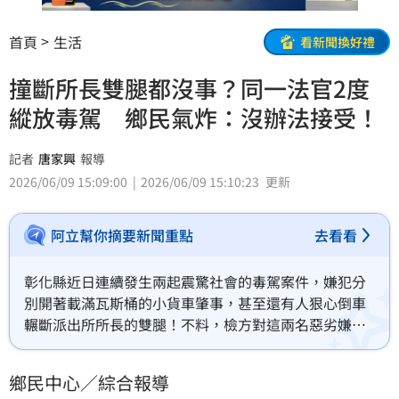
首頁
生活
看新聞換好禮
撞斷所長雙腿都沒事？同一法官2度
縱放毒駕 鄉民氣炸：沒辦法接受！
記者
唐家興
報導
2026/06/09 15:09:00
2026/06/09 15:10:23
更新
阿立幫你摘要新聞重點
去看看
彰化縣近日連續發生兩起震驚社會的毒駕案件，嫌犯分
別開著載滿瓦斯桶的小貨車肇事，甚至還有人狠心倒車
輾斷派出所所長的雙腿！不料，檢方對這兩名惡劣嫌犯
聲請羈押，法院卻通通裁定「無保請回」，引發社會各
界譁然。對此，法務部長鄭銘謙今日親自證實，這兩起
鄉民中心／綜合報導
令人憤怒的案件，竟然都是由「同一位值班法官」縱