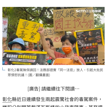
放，讓他直呼：真的沒辦法接受！消息傳到PTT，立刻
掀起大批網友炸鍋狂轟。（記者唐家興）
彰化2毒駕無保請回！法務部證實「同一法官」放人，引起大批民
眾憤怒抗議！(圖／翻攝畫面)
[廣告] 請繼續往下閱讀…
彰化
縣近日連續發生兩起震驚社會的毒駕案件，