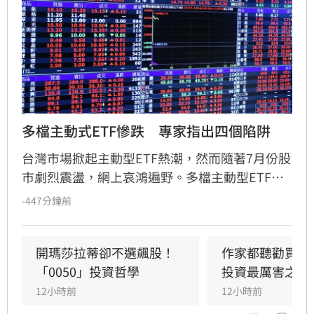
多檔主動式ETF慘跌　專家指出四個陷阱
台灣市場掀起主動型ETF熱潮，然而隨著7月份股
市劇烈震盪，網上哀鴻遍野。多檔主動型ETF淨
值與股價集體慘跌逾17%以上，其中最慘00996A
-447分鐘前
跌幅甚至突破25%。無數投資人紛紛曬出對帳
單，哀嘆主動ETF還能抱嗎？
開瑪莎拉蒂卻不選飆股！
作家都聽勸買ET
「0050」投資哲學
投資最厲害之處
12小時前
12小時前