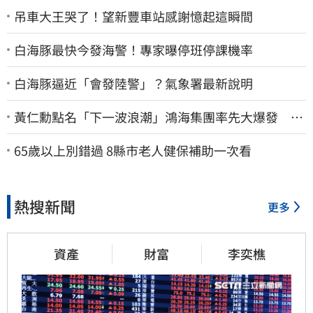
吊車大王哭了！望新豐車站感謝憶起這瞬間
白海豚最快今發海警！專家曝停班停課機率
白海豚逼近「會發陸警」？氣象署最新說明
黃仁勳點名「下一波浪潮」鴻海集團率先大爆發 台
股這族群全面噴出
65歲以上別錯過 8縣市老人健保補助一次看
熱搜新聞
更多
資產
財富
李奕樵