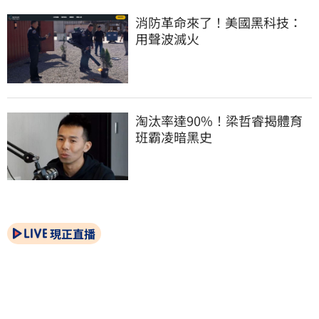
消防革命來了！美國黑科技：
用聲波滅火
淘汰率達90%！梁哲睿揭體育
班霸凌暗黑史
現正直播