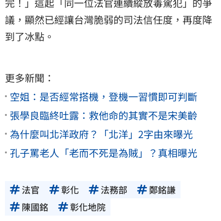
完！」這起「同一位法官連續縱放毒駕犯」的爭
議，顯然已經讓台灣脆弱的司法信任度，再度降
到了冰點。
更多新聞：
空姐：是否經常搭機，登機一習慣即可判斷
張學良臨終吐露：救他命的其實不是宋美齡
為什麼叫北洋政府？「北洋」2字由來曝光
孔子罵老人「老而不死是為賊」？真相曝光
法官
彰化
法務部
鄭銘謙
陳國銘
彰化地院