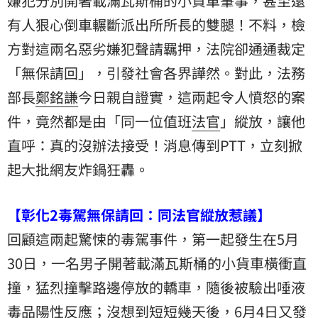
嫌犯分別開著載滿瓦斯桶的小貨車肇事，甚至還
有人狠心倒車輾斷派出所所長的雙腿！不料，檢
方對這兩名惡劣嫌犯聲請羈押，法院卻通通裁定
「無保請回」，引發社會各界譁然。對此，
法務
部
長
鄭銘謙
今日親自證實，這兩起令人憤怒的案
件，竟然都是由「同一位值班
法官
」縱放，讓他
直呼：真的沒辦法接受！消息傳到PTT，立刻掀
起大批網友炸鍋狂轟。
【彰化2毒駕無保請回：同法官縱放惹議】
回顧這兩起驚悚的毒駕事件，第一起發生在5月
30日，一名男子開著載滿瓦斯桶的小貨車橫衝直
撞，猛烈撞擊路邊停放的轎車，隨後被驗出唾液
毒品陽性反應；沒想到短短幾天後，6月4日又發