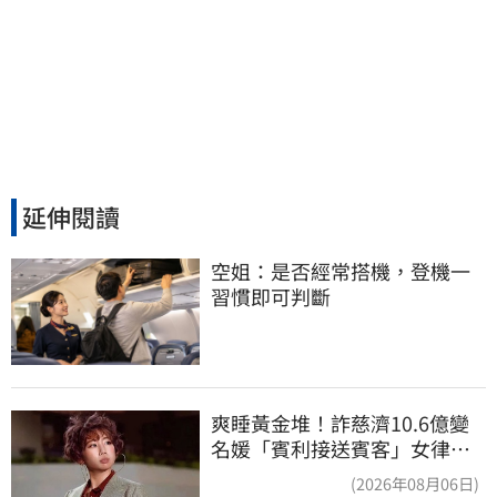
延伸閱讀
空姐：是否經常搭機，登機一
習慣即可判斷
爽睡黃金堆！詐慈濟10.6億變
名媛「賓利接送賓客」女律師
超奢華生活曝光
(2026年08月06日)