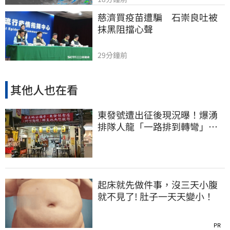
慈濟買疫苗遭騙　石崇良吐被
抹黑阻擋心聲
29分鐘前
其他人也在看
東發號遭出征後現況曝！爆湧
排隊人龍「一路排到轉彎」
上萬網友力挺
起床就先做件事，沒三天小腹
就不見了! 肚子一天天變小！
PR