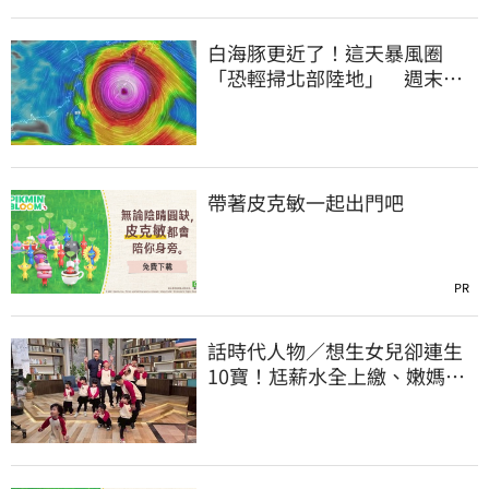
白海豚更近了！這天暴風圈
「恐輕掃北部陸地」 週末風
雨熱區曝光
帶著皮克敏一起出門吧
PR
話時代人物／想生女兒卻連生
10寶！尪薪水全上繳、嫩媽吐
心聲：不生了