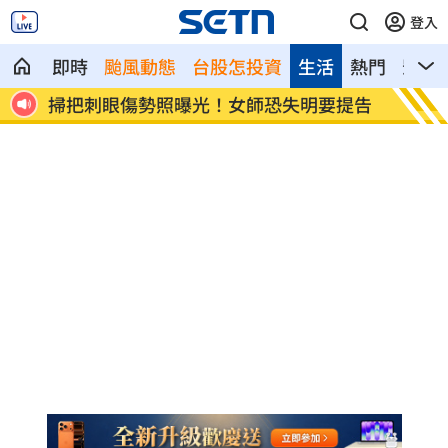
登入
即時
颱風動態
台股怎投資
生活
熱門
影音
降價
掃把刺眼傷勢照曝光！女師恐失明要提告
新北國
性