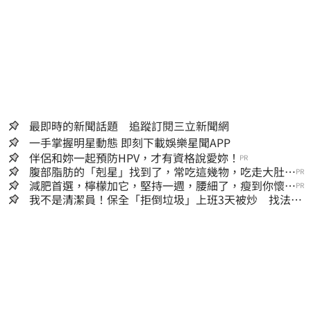
最即時的新聞話題 追蹤訂閱三立新聞網
一手掌握明星動態 即刻下載娛樂星聞APP
伴侶和妳一起預防HPV，才有資格說愛妳！
PR
腹部脂肪的「剋星」找到了，常吃這幾物，吃走大肚
PR
囊，瘦出小蠻腰
減肥首選，檸檬加它，堅持一週，腰細了，瘦到你懷疑
PR
人生
我不是清潔員！保全「拒倒垃圾」上班3天被炒 找法院
討公道結果出爐