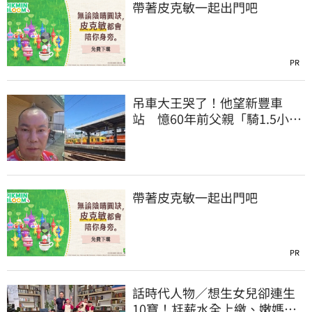
帶著皮克敏一起出門吧
PR
吊車大王哭了！他望新豐車
站 憶60年前父親「騎1.5小時
單車載他圓夢」
帶著皮克敏一起出門吧
PR
話時代人物／想生女兒卻連生
10寶！尪薪水全上繳、嫩媽吐