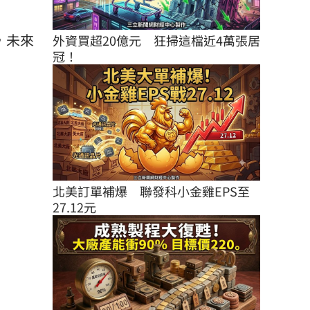
，未來
外資買超20億元　狂掃這檔近4萬張居
冠！
北美訂單補爆　聯發科小金雞EPS至
27.12元