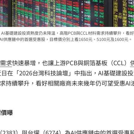
15
，AI基礎建設投資熱度仍未降溫，高階PCB與CCL材料需求持續攀升，看
為AI供應鏈中的首選受惠股，目標價分別上看1650元、5100元及1600元
需求
快速暴增，也讓上游PCB與銅箔基板（CCL）
日在「2026台灣科技論壇」中指出，AI基礎建設
需求持續攀升，看好相關廠商未來幾年仍可望受惠AI
標價曝
（2383）與
台燿
（6274）為AI供應鏈中的首選受惠