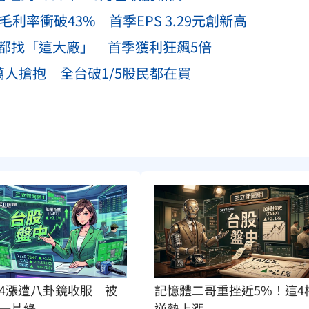
利率衝破43% 首季EPS 3.29元創新高
頭都找「這大廠」 首季獲利狂飆5倍
萬人搶抱 全台破1/5股民都在買
4漲遭八卦鏡收服　被
記憶體二哥重挫近5%！這4
一片綠
逆勢上漲