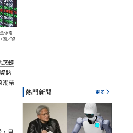
好金像電
。（圖／資
供應鏈
投資熱
浪潮帶
熱門新聞
更多
股，目