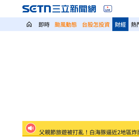
即時
颱風動態
台股怎投資
財經
熱
院區驚傳無預警停電 行政院：設備老
吃桌飛紐約助新人辦婚宴 浩子逼哭全
漢光42／淡水河道部署3道致命防禦阻絕
今立秋「6生肖」恐衰爆！專家曝6招大
高希均教授90歲逝！「白吃午餐」秘密
父親節旅遊被打亂！白海豚逼近2地區炸