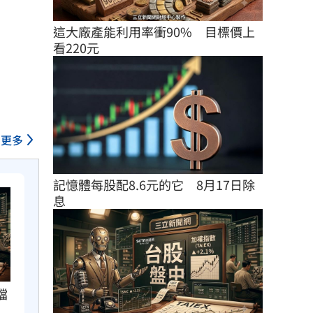
這大廠產能利用率衝90%　目標價上
看220元
更多
記憶體每股配8.6元的它　8月17日除
息
檔