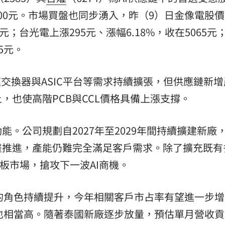
1600元。市場買盤也同步湧入，昨（9）日金像電股
95元；台光電上漲295元、漲幅6.18%，收在5065元
5元。
速交換器與ASIC平台等需求持續擴張，但供應鏈新增
，也使高階PCB與CCL價格具備上漲支撐。
。公司規劃自2027年至2029年間持續擴建新廠
畫推進，產能仍難完全滿足客戶需求。除了擴充既有
板市場，搶攻下一波AI商機。
中的角色持續提升，今年相關客戶市占率有望進一步
會也相當高。隨著泰國新廠逐步放量，預估單月營收