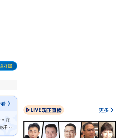
換好禮
看看
現正直播
更多
段。花
看好相