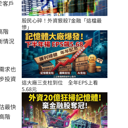
於客戶
股民心碎！外資狠殺7金融「這檔最
慘」
高階
衡情況
需求也
步投資
這大廠三支柱到位　全年EPS上看
5.68元
估最快
高階