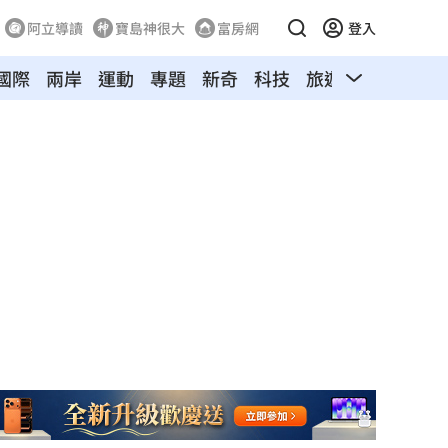
阿立導讀
寶島神很大
富房網
登入
國際
兩岸
運動
專題
新奇
科技
旅遊
汽車
寵物