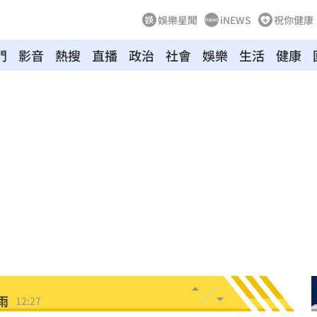
娛樂星聞
iNEWS
祝你健康
門
影音
熱搜
直播
政治
社會
娛樂
生活
健康
舊
12:39
場
12:37
12:29
開運
12:28
曝光
12:28
雨
12:27