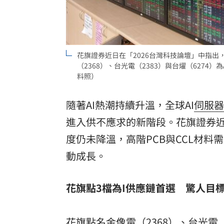
理想混蛋號召粉絲跨海追星吃美食！
18:
花旗證券近日在「2026台灣科技論壇」中指出
（2368）、台光電（2383）與台燿（6274）
料照）
隨著AI熱潮持續升溫，全球AI
伺服器
進入供不應求的新階段。花旗證券近
度仍未降溫，高階PCB與CCL材料
動成長。
花旗點3檔為I供應鏈首選 驚人目
花旗點名
金像電
（2368）、
台光電