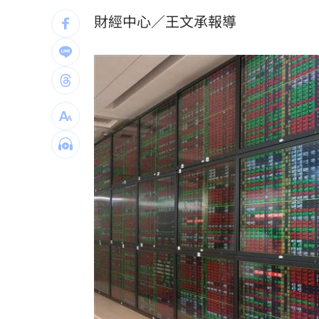
酒測爆表！職軍「接近死亡狀態」照開
財經中心／王文承報導
職場爸爸「5.5年沒加薪」！父親節調查
泰校園爆槍擊！釀2死20傷 學生槍手身
掃把刺眼傷勢照曝光！女師恐失明要提
台灣彩券開獎直播中
20:31
LIVE三立+24小時直播
15:27
三立iNEWS新聞台線上直播
18:00
商場戰國來臨 台中「頂奢大道」逐漸
「拍片人的多重宇宙」職涯論壇9/12登
8國球員齊聚高雄 Formosa 7s掀足球