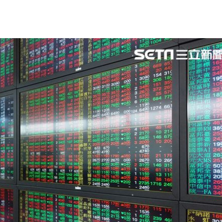
上路
12:16
曝
12:13
亡
12:11
告
12:10
成形
12:00
場！
10:30
熱潮
10:00