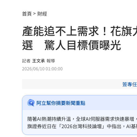
肥大叔猝逝曾自嘲更生人！創年收破億
首頁
財經
徐莉玲槓王菲案外案 5566小刀驚爆離
產能追不上需求！花旗力
通緝犯拒檢狂飆街頭！撞斷平交道柵欄
選 驚人目標價曝光
中國攻台非解放軍？外媒點名2破口！
12
誰在回覆「幹嘛」？故宮南院小編身分
記者
王文承
報導
2026/06/10 01:00:00
昔遭抹黑謀財害命終平反 陳時中感性
簽專任
姜厚任女友自曝3碩1博 網搜本名查無
新／威加重罰300萬！問題苦茶油流向3
阿立幫你摘要新聞重點
毒油案延燒政院點名中市府 蔣萬安竟
隨著AI熱潮持續升溫，全球AI伺服器需求快速暴增
旗證券近日在「2026台灣科技論壇」中指出，AI
肥大叔46歲驟逝！2年前曾逃過車禍死劫
關廠商未來幾年仍可望受惠AI浪潮帶動成長。