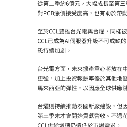
從第二季約6億元，大幅成長至第三
對PCB漲價接受度高，也有助於帶
至於CCL雙雄台光電與台燿，同樣
CCL已成為AI伺服器升級不可或
恐持續加劇。
台光電方面，未來擴產重心將放在
更強，加上投資報酬率優於其他地
馬來西亞的彈性，以因應全球供應
台燿則持續推動泰國新廠建設，但
第三季末才會開始貢獻營收。不過
CCL供給增速仍遠低於市場需求。