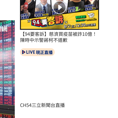
【94要客訴】慈濟買疫苗被詐10億！
陳時中示警蔣柯不道歉
現正直播
CH54三立新聞台直播