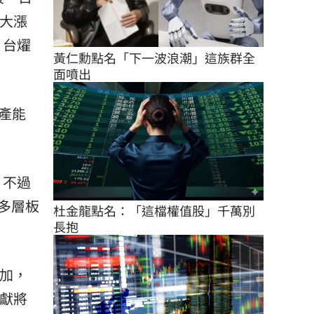
價大漲
；台燿
黃仁勳點名「下一波浪潮」這族群全
面噴出
產能
，不過
多層板
杜金龍點名：「這檔權值股」千萬別
長抱
增加，
貢獻將