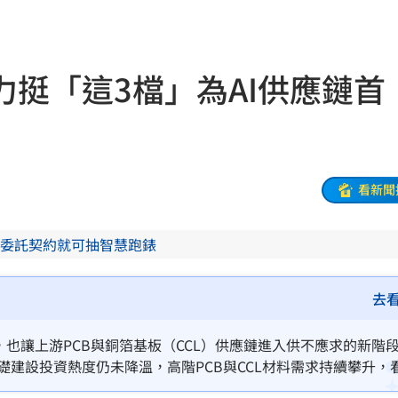
品牌
12:26
婚
12:25
挺「這3檔」為AI供應鏈首
逃亡
12:24
:23
曝光
12:23
看新聞
發聲
12:20
委託契約就可抽智慧跑錶
此人
12:19
縣市
12:18
去
反問
12:17
，也讓上游PCB與銅箔基板（CCL）供應鏈進入供不應求的新階
基礎建設投資熱度仍未降溫，高階PCB與CCL材料需求持續攀升，
12:16