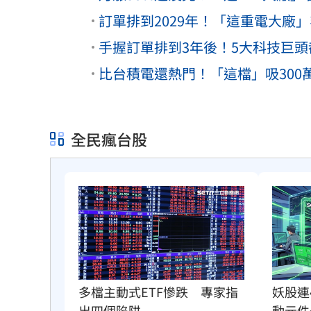
訂單排到2029年！「這重電大廠」毛
手握訂單排到3年後！5大科技巨
比台積電還熱門！「這檔」吸300
全民瘋台股
多檔主動式ETF慘跌　專家指
妖股連
出四個陷阱
動元件