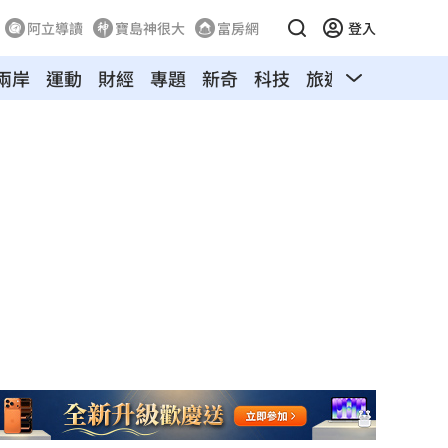
阿立導讀
寶島神很大
富房網
登入
兩岸
運動
財經
專題
新奇
科技
旅遊
汽車
寵物