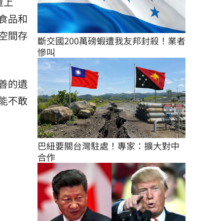
量上
食品和
空間存
斷交國200萬磅蝦遭我友邦封殺！業者
慘叫
善的遺
能不敢
巴紐要關台灣駐處！專家：擴大對中
合作