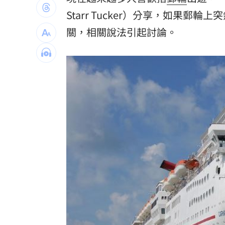
買疫苗被詐10億！昔日半導體CEO認了
Starr Tucker）分享，如果郵輪上
關，相關說法引起討論。
劉若雪首度回應！捲入周杰倫私生子風
選手一開口驚豔全場 歌王聽到一半變
蔡英文助攻蘇巧慧 李四川曝「大咖」
台灣彩券開獎直播中
20:31
LIVE三立+24小時直播
15:27
三立iNEWS新聞台線上直播
18:00
商場戰國來臨 台中「頂奢大道」逐漸
台彩父親節推新刮刮樂千萬頭獎超「爸
「拍片人的多重宇宙」職涯論壇9/12登