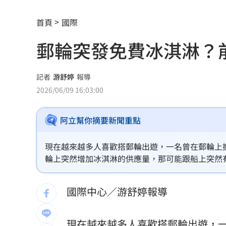
反指標女神一句話旺宏重摔！網抖：求
首頁
國際
白海豚會放颱風假？最新暴風圈侵襲率
郵輪突發免費冰淇淋？
吉安鄉公所副主任酒駕 突開車門害摔
前員工虐殺董座封屍 他見煞：有冤屈
記者
游舒婷
報導
2026/06/09 16:03:00
白推交通罰款專用公投！綠：可直接處
阿立幫你摘要新聞重點
瓊斯盃領隊出爐 陳立宗與張維正挺台
日人扛回35公斤戰利品曝 台人一看：
現在越來越多人喜歡搭郵輪出遊，一名曾在郵輪上擔任歌手
輪上突然增加冰淇淋的供應量，那可能跟船上突然
台中女里長掃街拜票遭潑糞⋯全身沾滿
國際中心／游舒婷報導
彰化橘色虎斑貓走失！飼主懸賞20萬找
昔赴陸尋根挨轟 郭品超變禿頭近照嚇
現在越來越多人喜歡搭
郵輪
出遊，一