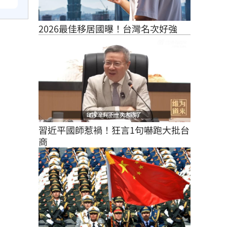
2026最佳移居國曝！台灣名次好強
習近平國師惹禍！狂言1句嚇跑大批台
商