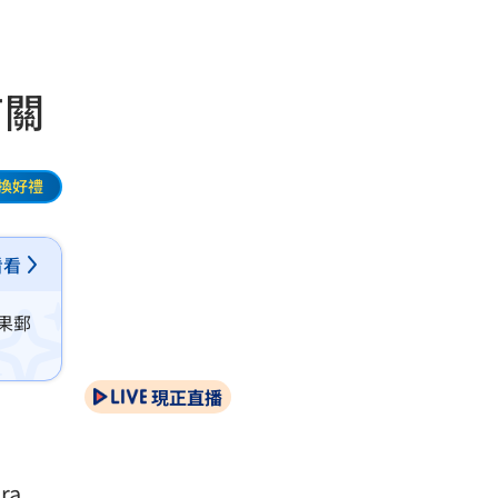
有關
換好禮
看看
如果郵
現正直播
ra