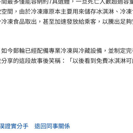
平間最多僅能容納約7具遺體，一旦死亡人數超過容
放空間，由於冷凍庫原本主要用來儲存冰淇淋、冷凍
分冷凍食品取出，甚至加速發放給乘客，以騰出足夠
，如今郵輪已經配備專業冷凍與冷藏設備，並制定完
拉分享的這段故事後笑稱：「以後看到免費冰淇淋可
敬淏證實分手 退回同事關係