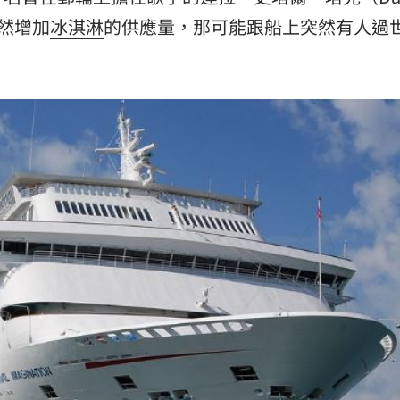
被騙
15:58
突然增加
冰淇淋
的供應量，那可能跟船上突然有人過
波
15:56
臉
15:55
應戰
15:52
成形
12:00
」氣
12:00
場！
10:30