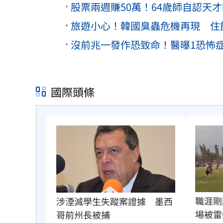
股票兩週賺50萬！64歲師自認天
旅遊小心！韓國臭蟲危機再現 住
沒前兆一發作恐致命！醫曝1恐怖
國際頭條
職涯剛
涉湮滅學生失蹤案證據　墨西
場被雷
哥前州長被捕