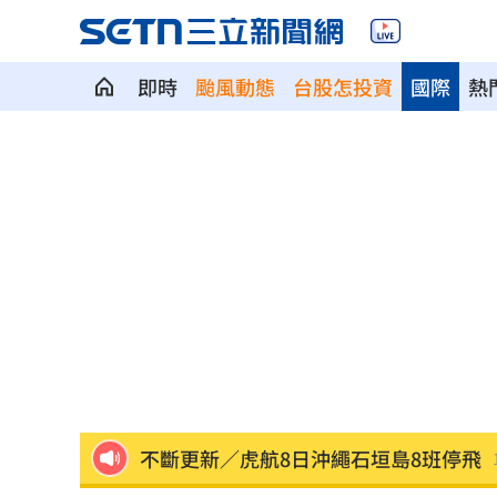
即時
颱風動態
台股怎投資
國際
熱
蕭敬騰開餐廳被當盤子？房東溢價快10
慈濟買BNT遭詐 蔡英文：務必相信專
73歲首過父親節 他找亡妻淚：今天好
助鳳飛飛一炮而紅 龍千玉亡父超狂身
天空突下起麻將雨 士林婦險遭砸頭受
不斷更新／虎航8日沖繩石垣島8班停飛