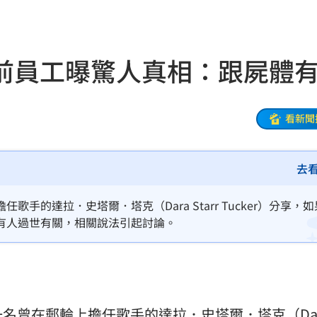
放過
16:13
曝光
16:12
前員工曝驚人真相：跟屍體
車
16:12
在哭
16:11
看新聞
理
16:06
去
灣隊
16:06
懂買
16:04
的達拉．史塔爾．塔克（Dara Starr Tucker）分享，
有人過世有關，相關說法引起討論。
穢物
16:01
阿咪
16:01
壞網
15:58
名曾在郵輪上擔任歌手的達拉．史塔爾．塔克（Da