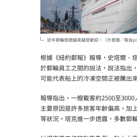
8國球員齊聚高雄 Formosa 7s掀足球
理想混蛋號召粉絲跨海追星吃美食！
18:
近年郵輪旅遊越來越受歡迎。（示意圖／取自pix
根據《紐約郵報》報導，史塔爾．塔
於郵輪員工之間的說法，說法指出
可能代表船上的冷凍空間正被騰出
報導指出，一艘載客約2500至30
主要原因是許多旅客年齡偏高，加
等狀況。塔克進一步透露，多數郵