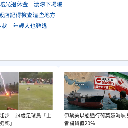
才賠光退休金 淒涼下場曝
飯店記得檢查這些地方
症狀 年輕人也難逃
起步　24歲足球員「上
伊禁美以船通行荷莫茲海峽 
劈死」
者罰貨值20%