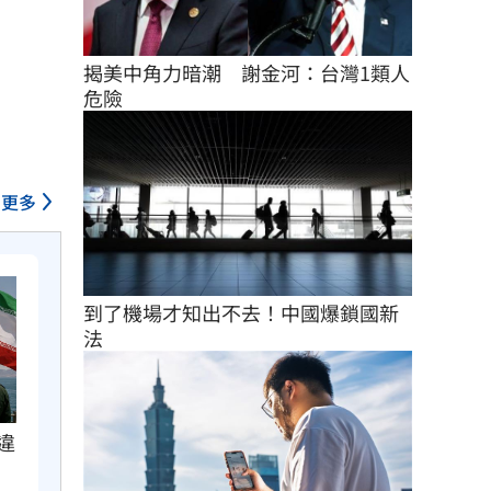
揭美中角力暗潮　謝金河：台灣1類人
危險
更多
到了機場才知出不去！中國爆鎖國新
法
違