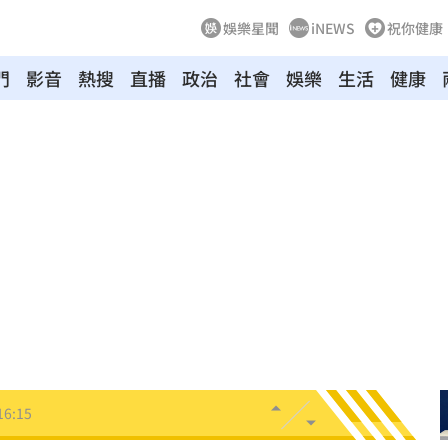
娛樂星聞
iNEWS
祝你健康
門
影音
熱搜
直播
政治
社會
娛樂
生活
健康
萬
16:21
業
16:19
快樂
16:19
分曝
16:17
傷
16:15
16:15