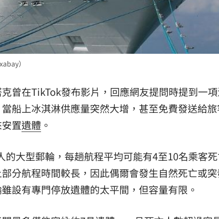
熱潮
10:00
15
abay）
克曾在TikTok發布影片，回應網友提問時提到一項
，當船上冰淇淋供應量突然大增，甚至免費發送給旅
來安置
遺體
。
00人的大型郵輪，每趟航程平均可能有4至10名乘客
上部分航程時間較長，因此偶爾會發生自然死亡或突
輪雖設有專門停放遺體的太平間，但容量有限。