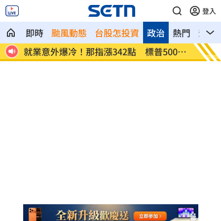
登入
即時
颱風動態
台股怎投資
政治
熱門
影音
網炸
就業意外爆冷！那指漲342點 標普500新
美通過
高
關稅