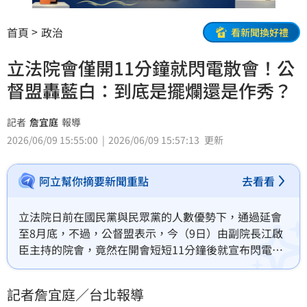
首頁
政治
看新聞換好禮
立法院會僅開11分鐘就閃電散會！公
督盟轟藍白：到底是擺爛還是作秀？
記者
詹宜庭
報導
2026/06/09 15:55:00
2026/06/09 15:57:13
更新
阿立幫你摘要新聞重點
去看看
立法院日前在國民黨與民眾黨的人數優勢下，通過延會
至8月底，不過，公督盟表示，今（9日）由副院長江啟
臣主持的院會，竟然在開會短短11分鐘後就宣布閃電散
會，僅三讀《文化資產保存法》與《市區道路條例》兩
項文字修正。此外，更令人氣憤的是，當江啟臣宣布散
記者詹宜庭／台北報導
會時，議場台下空蕩蕩，僅剩零星立委出席。公督盟嚴