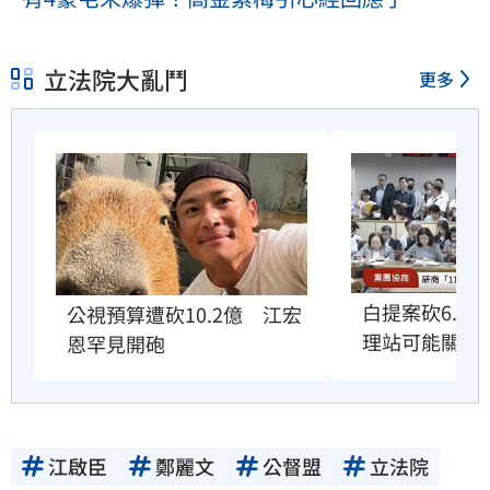
立法院大亂鬥
更多
白提案砍6.6
公視預算遭砍10.2億　江宏
理站可能關門
恩罕見開砲
江啟臣
鄭麗文
公督盟
立法院