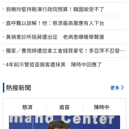
翁曉玲堅持刪凍行政院預算！韓國瑜受不了
直呼難以諒解！他：慈濟最高層應有人下台
黃禎憲診所挺蔣遭出征 老病患曝暖舉聲援
獨家／曹雨婷遭控拿工會錢買豪宅！李亞萍不忍發
聲：余天管工會都貼錢
4年前示警疫苗掮客遭抹黑 陳時中回應了
熱搜新聞
更多
慈濟
疫苗
陳時中