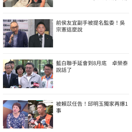
前侯友宜副手被提名監委！吳
宗憲這麼說
藍白聯手延會到8月底　卓榮泰
說話了
被賴苡任告！邱明玉獨家再爆1
事