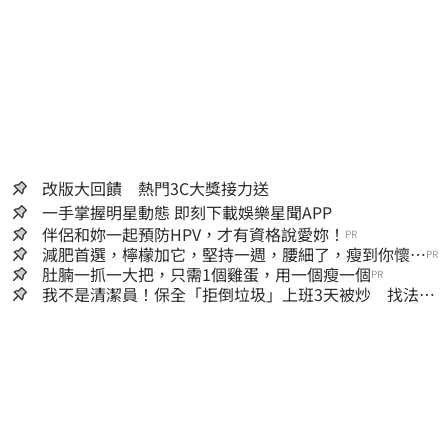
改版大回饋 熱門3C大獎接力送
一手掌握明星動態 即刻下載娛樂星聞APP
伴侶和妳一起預防HPV，才有資格說愛妳！
PR
減肥首選，檸檬加它，堅持一週，腰細了，瘦到你懷疑
PR
人生
肚腩一抓一大把，只需1個雞蛋，用一個瘦一個
PR
我不是清潔員！保全「拒倒垃圾」上班3天被炒 找法院
討公道結果出爐