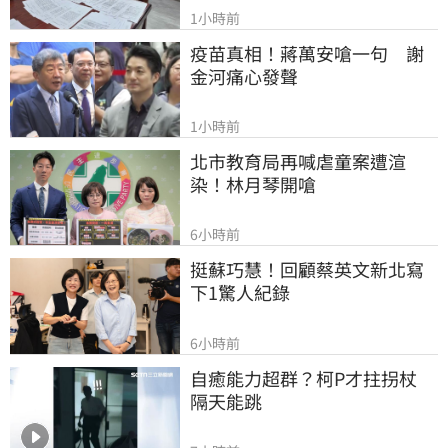
1小時前
疫苗真相！蔣萬安嗆一句　謝
金河痛心發聲
1小時前
北市教育局再喊虐童案遭渲
染！林月琴開嗆
6小時前
挺蘇巧慧！回顧蔡英文新北寫
下1驚人紀錄
6小時前
自癒能力超群？柯P才拄拐杖　
隔天能跳