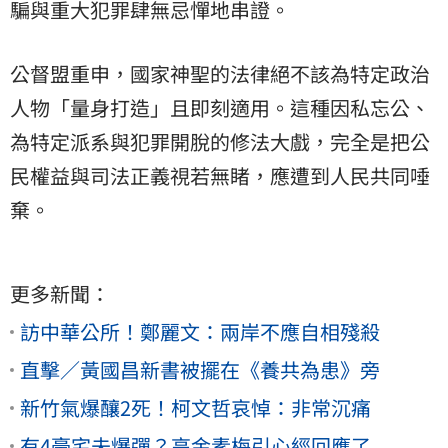
騙與重大犯罪肆無忌憚地串證。
公督盟重申，國家神聖的法律絕不該為特定政治
人物「量身打造」且即刻適用。這種因私忘公、
為特定派系與犯罪開脫的修法大戲，完全是把公
民權益與司法正義視若無睹，應遭到人民共同唾
棄。
更多新聞：
訪中華公所！鄭麗文：兩岸不應自相殘殺
直擊／黃國昌新書被擺在《養共為患》旁
新竹氣爆釀2死！柯文哲哀悼：非常沉痛
有4豪宅未爆彈？高金素梅引心經回應了