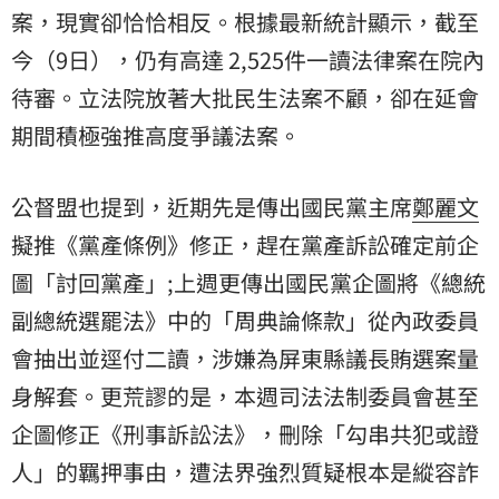
案，現實卻恰恰相反。根據最新統計顯示，截至
今（9日），仍有高達 2,525件一讀法律案在院內
待審。立法院放著大批民生法案不顧，卻在延會
期間積極強推高度爭議法案。
公督盟也提到，近期先是傳出國民黨主席
鄭麗文
擬推《黨產條例》修正，趕在黨產訴訟確定前企
圖「討回黨產」;上週更傳出國民黨企圖將《總統
副總統選罷法》中的「周典論條款」從內政委員
會抽出並逕付二讀，涉嫌為屏東縣議長賄選案量
身解套。更荒謬的是，本週司法法制委員會甚至
企圖修正《刑事訴訟法》，刪除「勾串共犯或證
人」的羈押事由，遭法界強烈質疑根本是縱容詐