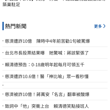
築巢駐足
熱門新聞
更多
慈濟遭詐10億 陳時中4年前苦勸1句被罵爆
台北市長投票結果曝 她驚喊：蔣該緊張了
賴清德預告：0-18歲明年起每月可領五千
慈濟遭詐10.6億！醫「神比喻」眾一看秒懂
慈濟被詐10億！蔣萬安「名言」翻車被酸爆
致詞中「他」突衝上台 賴清德笑點接班人