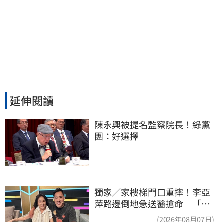
延伸閱讀
陳永興被提名監察院長！綠黨
團：好選擇
獨家／家樓梯門口重摔！李亞
萍路邊倒地急送醫搶命 「最
新傷況」曝
(2026年08月07日)