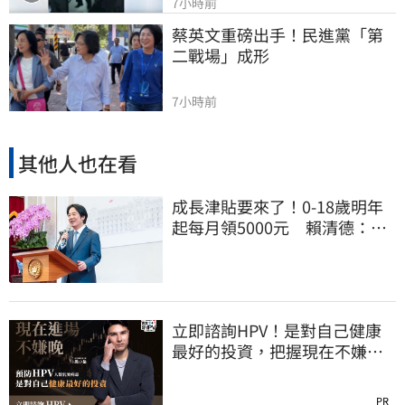
7小時前
蔡英文重磅出手！民進黨「第
二戰場」成形
7小時前
其他人也在看
成長津貼要來了！0-18歲明年
起每月領5000元 賴清德：此
時不生更待何時
立即諮詢HPV！是對自己健康
最好的投資，把握現在不嫌
晚！
PR