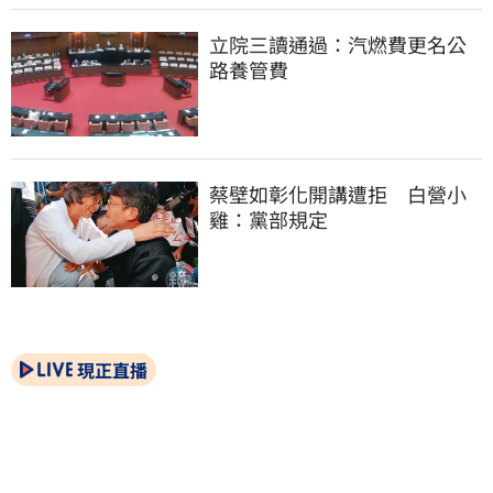
立院三讀通過：汽燃費更名公
路養管費
蔡壁如彰化開講遭拒　白營小
雞：黨部規定
現正直播