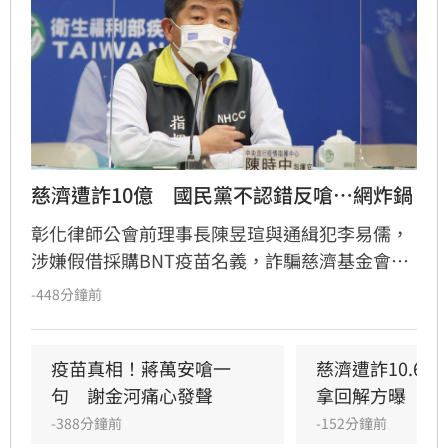
慈濟遭詐10億　國民黨不認錯反嗆⋯網炸鍋
彰化律師公會前理事長陳昱瑄與通緝犯李易儒，
涉嫌假借採購BNT疫苗名義，詐騙慈濟基金會高
達3000萬美元（約新台幣10.6億元），並透過人
-448分鐘前
頭公司洗錢、購買逾158公斤黃金及名車藏匿。
台中地檢署日前將涉案17人起訴。此案曝光後，
國民黨過往指控民進黨阻擋民間採購疫苗的言論
疫苗真相！蔣萬安嗆一
慈濟遭詐10.6
遭翻出，國民黨發文反擊卻引發網友熱議，留言
句　謝金河痛心發聲
拿回解方曝
區遭大批民眾湧入洗版，質疑其為何不為當年言
-388分鐘前
-152分鐘前