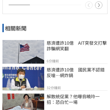
論道歉，政治攻防戰火持續延燒，各界關注後續
司法判決
相關新聞
慈濟遭詐10億　AIT突發文打擊
詐騙網笑翻
6分鐘前
慈濟遭詐10億　國民黨不認錯
反嗆⋯網炸鍋
32分鐘前
解散統促黨？他曝翁曉玲一
招：恐白忙一場