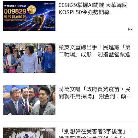
009829掌握AI關鍵 大華韓國
KOSPI 50今強勢開募
PR
蔡英文重磅出手！民進黨「第
二戰場」成形 劍指藍營票倉
蔣萬安嗆「政府買夠疫苗，民
間就不用採購」 謝金河：顛倒
黑白令人痛心
「別想躲在受害者3字後面」！