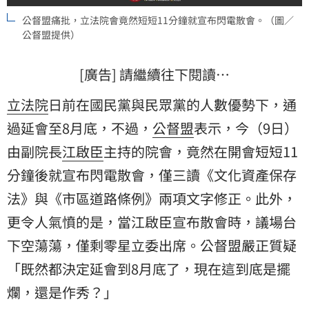
公督盟痛批，立法院會竟然短短11分鐘就宣布閃電散會。（圖／
公督盟提供）
[廣告] 請繼續往下閱讀…
立法院
日前在國民黨與民眾黨的人數優勢下，通
過延會至8月底，不過，
公督盟
表示，今（9日）
由副院長
江啟臣
主持的院會，竟然在開會短短11
分鐘後就宣布閃電散會，僅三讀《文化資產保存
法》與《市區道路條例》兩項文字修正。此外，
更令人氣憤的是，當江啟臣宣布散會時，議場台
下空蕩蕩，僅剩零星立委出席。公督盟嚴正質疑
「既然都決定延會到8月底了，現在這到底是擺
爛，還是作秀？」