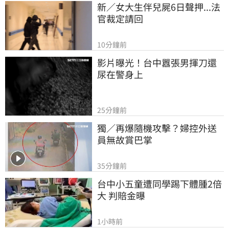
新／女大生伴兒屍6日聲押...法
官裁定請回
10分鐘前
影片曝光！台中囂張男揮刀還
尿在警身上
25分鐘前
獨／再爆隨機攻擊？婦控外送
員無故賞巴掌
35分鐘前
台中小五童遭同學踢下體腫2倍
大 判賠金曝
1小時前