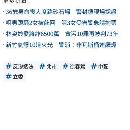
更多新聞：
36歲男命喪大度路砂石場 警封鎖現場採證
噁男跟騷2女被飭回 第3女受害警急請拘票
林姿妙愛將詐6500萬 貪污10罪再被判73年
新竹氣爆10道火光 警消：非瓦斯桶連續爆
反滲透法
北市
徐春鶯
中配
立委