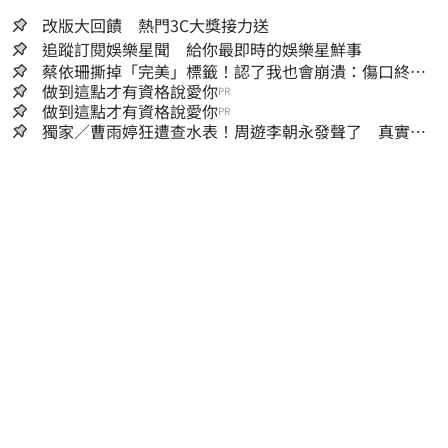
改版大回饋 熱門3C大獎接力送
追蹤訂閱娛樂星聞 給你最即時的娛樂星鮮事
蔡依珊撕掉「完美」標籤！認了我也會崩潰：傷口終究
會癒合
做到這點才有資格說愛你
PR
做到這點才有資格說愛你
PR
獨家／曹雨婷狂遭查水表！周遊李朝永發聲了 真實看
法曝光