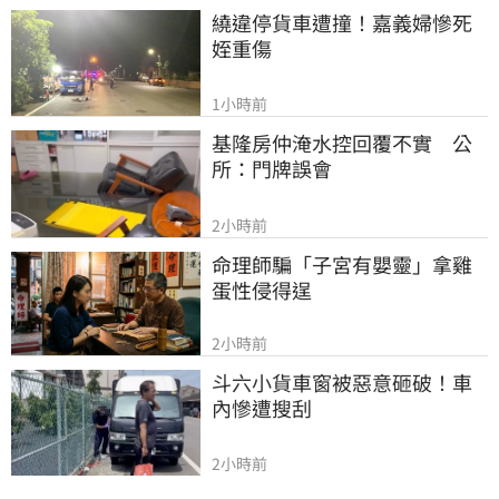
繞違停貨車遭撞！嘉義婦慘死
姪重傷
1小時前
基隆房仲淹水控回覆不實　公
所：門牌誤會
2小時前
命理師騙「子宮有嬰靈」拿雞
蛋性侵得逞
2小時前
斗六小貨車窗被惡意砸破！車
內慘遭搜刮
2小時前