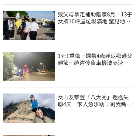
狠父母拿走補助離家8月！13子
女擠10坪屋垃圾滿地 驚見幼童
深夜遊蕩
1死1重傷…婦帶4歲姪返鄉過父
親節…繞違停貨車慘遭高速撞
飛當場慘死
女山友攀登「八大秀」迷途失
聯4天 家人急求助：剩我媽還
沒找到