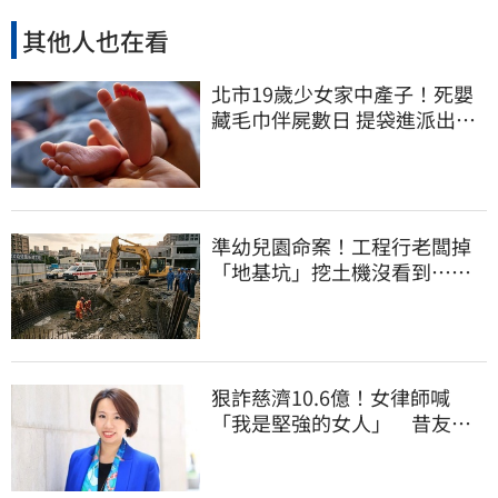
其他人也在看
北市19歲少女家中產子！死嬰
藏毛巾伴屍數日 提袋進派出所
嚇壞警員
準幼兒園命案！工程行老闆掉
「地基坑」挖土機沒看到…下
土石活埋他
狠詐慈濟10.6億！女律師喊
「我是堅強的女人」 昔友人
曝：她疫情突神隱