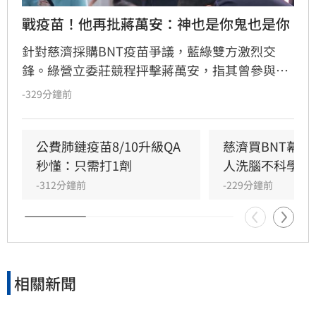
戰疫苗！他再批蔣萬安：神也是你鬼也是你
針對慈濟採購BNT疫苗爭議，藍綠雙方激烈交
鋒。綠營立委莊競程抨擊蔣萬安，指其曾參與疫
苗採購秘密會議，明知政府努力爭取疫苗並面臨
-329分鐘前
國際談判困難，如今卻反過來指控政府黑箱，批
評蔣萬安「神也是你、鬼也是你」。莊競程強
調，當年會議資料遮蔽是經決議，且陳時中當時
公費肺鏈疫苗8/10升級QA
慈濟買BNT幕
要求原廠證明是為確保疫苗安全，非阻擋採購。
秒懂：只需打1劑
人洗腦不科學概
蔣萬安則反駁資料多處遭塗黑，雙方對於疫苗採
-312分鐘前
-229分鐘前
購攻防不斷，莊競程呼籲應回到事實脈絡，不應
選擇性解讀資料混淆視聽，此議題持續引發社會
廣泛關注與討論。
相關新聞