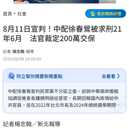
首頁
社會
看新聞換好禮
8月11日宣判！中配徐春鶯被求刑21
年6月 法官裁定200萬交保
記者
楊忠翰
報導
2026/06/09 16:08:00
阿立幫你摘要新聞重點
去看看
中配徐春鶯曾列民眾黨不分區立委，卻與中華兩岸婚姻
協調促進會長鍾錦明過從甚密，長期回報國內政情給中
共官員，並在2022年台北市長及2024年總統選舉期間，
分別替民眾黨立委黃珊珊、前民眾黨主席柯文哲站台造
勢，檢方依反滲透法、銀行法、加重詐欺及偽造文書等
記者楊忠翰／新北報導
罪，對徐春鸞具體求刑21年6月，併科2300萬元罰金，