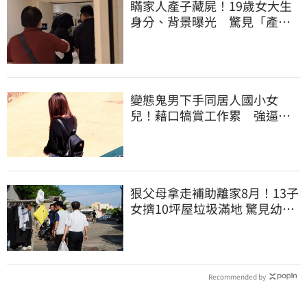
瞞家人產子藏屍！19歲女大生
身分、背景曝光 驚見「產檢
紀錄全空白」
變態鬼男下手同居人國小女
兒！藉口犒賞工作累 強逼打X
槍捧X液
狠父母拿走補助離家8月！13子
女擠10坪屋垃圾滿地 驚見幼童
深夜遊蕩
Recommended by