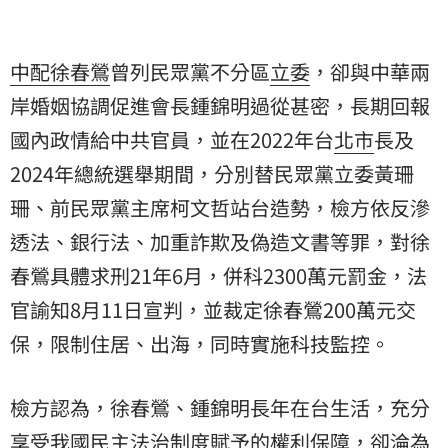
中配
徐春鶯
曾列民眾黨不分區
立委
，卻與中華兩
岸婚姻協調促進會長鍾錦明過從甚密，長期回報
國內政情給中共官員，並在2022年台
北市
長及
2024年總統選舉期間，分別替民眾黨立委黃珊
珊、前民眾黨主席柯文哲站台造勢，檢方依
反滲
透法
、銀行法、加重詐欺及偽造文書等罪，對徐
春鶯具體求刑21年6月，併科2300萬元罰金，法
官諭知8月11日宣判，並裁定徐春鶯200萬元交
保，限制住居、出海，同時實施科技監控。
檢方認為，徐春鶯、鍾錦明長年在台生活，充分
享受我國民主法治制度賦予的權利保障，卻淪為