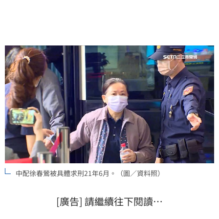
法官諭知8月11日宣判，並裁定徐春鸞200萬元交保，限
制住居、出海，同時實施科技監控。
中配徐春鶯被具體求刑21年6月。（圖／資料照）
[廣告] 請繼續往下閱讀…