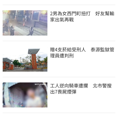
2男為女西門町扭打　好友幫輸
家出氣再戰
贈4支菸給受刑人　泰源監獄管
理員遭判刑
工人逆向騎車遭攔　北市警搜
出7喪屍煙彈