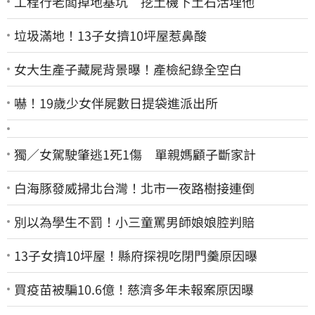
工程行老闆掉地基坑 挖土機下土石活埋他
垃圾滿地！13子女擠10坪屋惹鼻酸
女大生產子藏屍背景曝！產檢紀錄全空白
嚇！19歲少女伴屍數日提袋進派出所
獨／女駕駛肇逃1死1傷 單親媽顧子斷家計
白海豚發威掃北台灣！北市一夜路樹接連倒
別以為學生不罰！小三童罵男師娘娘腔判賠
13子女擠10坪屋！縣府探視吃閉門羹原因曝
買疫苗被騙10.6億！慈濟多年未報案原因曝