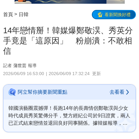
首頁
日韓
看新聞換好禮
14年戀情掰！韓媒爆鄭敬淏、秀英分
手竟是「這原因」 粉崩潰：不敢相
信
記者
蒲世芸
報導
2026/06/09 16:53:00
2026/06/09 17:32:24
更新
阿立幫你摘要新聞重點
去看看
韓國演藝圈震撼彈！長跑14年的長壽情侶鄭敬淏與少女
時代成員秀英驚傳分手，雙方經紀公司於9日證實，兩人
已正式結束戀情並退回良好同事關係。據韓媒報導，分
手主因為工作行程繁忙，鄭敬淏專注拍戲，而秀英則頻
繁往返日韓，導致聚少離多。這對自2012年起交往、