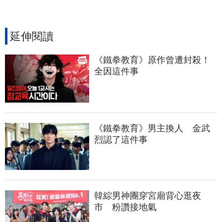
延伸閱讀
《鐵拳教育》原作曾遭封殺！
全因這件事
《鐵拳教育》男主換人　金武
烈認了這件事
韓綜男神團穿宮廟背心逛夜
市　粉讚接地氣