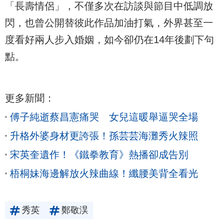
「長壽情侶」，不僅多次在訪談與節目中低調放
閃，也曾公開替彼此作品加油打氣，外界甚至一
度看好兩人步入婚姻，如今卻仍在14年後劃下句
點。
更多新聞：
傅子純逝蔡昌憲痛哭 女兒這暖舉逼哭全場
升格外婆身材更誇張！孫芸芸海灘秀火辣照
宋英奎遺作！《鐵拳教育》熱播卻成告別
梧桐妹海邊解放火辣曲線！纖腰美背全看光
秀英
鄭敬淏