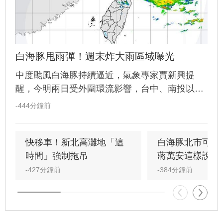
白海豚甩雨彈！週末炸大雨區域曝光
中度颱風白海豚持續逼近，氣象專家賈新興提
醒，今明兩日受外圍環流影響，台中、南投以北
地區，恐有局部較大雨勢發生，民眾外出務必注
-444分鐘前
意安全。
快移車！新北高灘地「這
白海豚北市可放
時間」強制拖吊
蔣萬安這樣說
-427分鐘前
-384分鐘前