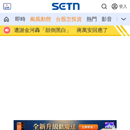
登入
即時
颱風動態
台股怎投資
熱門
影音
熱搜
情告
遭謝金河轟「顛倒黑白」 蔣萬安回應了
撞臉大
妹