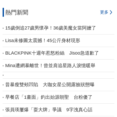
熱門新聞
更多
15歲倒追27歲男懷孕！36歲美魔女當阿嬤了
Lisa未修圖太震撼！45公斤身材現形
BLACKPINK十週年惹怒粉絲 Jisoo急道歉了
Mina遭網暴離世！曾並肩追星路人淚憶暖舉
昔暴瘦雙頰凹陷 大咖女星公開露臉狀態曝
早餐店「1畫面」釣出始源朝聖 台粉傻了
張員瑛屢爆「耍大牌」爭議 9字洩真心話