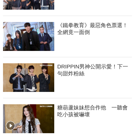
《鐵拳教育》最惡角色票選！
全網竟一面倒
DRIPPIN男神公開示愛！下一
句甜炸粉絲
糖葫蘆妹妹想合作他　一聽會
吃小孩被嚇壞