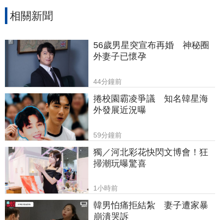
相關新聞
56歲男星突宣布再婚　神秘圈
外妻子已懷孕
44分鐘前
捲校園霸凌爭議　知名韓星海
外發展近況曝
59分鐘前
獨／河北彩花快閃文博會！狂
掃潮玩曝驚喜
1小時前
韓男怕痛拒結紮　妻子遭家暴
崩潰哭訴