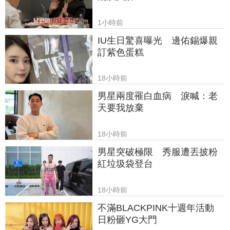
1小時前
IU生日驚喜曝光　邊佑錫爆親
訂紫色蛋糕
18小時前
男星兩度罹白血病　淚喊：老
天要我放棄
18小時前
男星突破極限　秀服遭丟披粉
紅垃圾袋登台
18小時前
不滿BLACKPINK十週年活動　
日粉砸YG大門