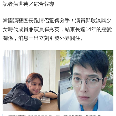
記者蒲世芸／綜合報導
2014年公開認愛的模範情侶，過去常大方為彼此加油，
外界原先看好兩人步入禮堂，如今14年情斷消息曝光，
令大批網友感到十分驚訝與遺憾。
韓國演藝圈長跑情侶驚傳分手！演員
鄭敬淏
與少
女時代成員兼演員崔
秀英
，結束長達14年的戀愛
關係，消息一出立刻引發外界關注。