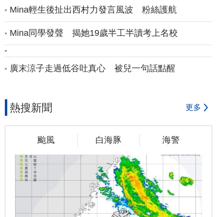
Mina輕生後扯出西村力發言風波 粉絲護航
Mina同學發聲 揭她19歲半工半讀考上名校
廣末涼子走過低谷吐真心 被兒一句話點醒
熱搜新聞
更多
颱風
白海豚
海警