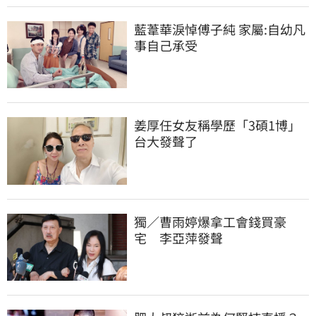
藍葦華淚悼傅子純 家屬:自幼凡
事自己承受
姜厚任女友稱學歷「3碩1博」 
台大發聲了
獨／曹雨婷爆拿工會錢買豪
宅　李亞萍發聲