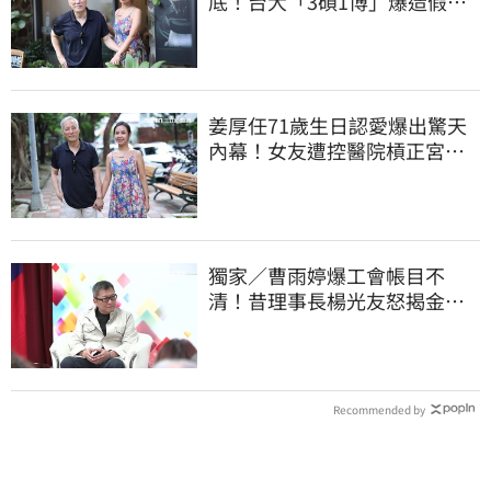
底！台大「3碩1博」爆造假
本人發聲了
姜厚任71歲生日認愛爆出驚天
內幕！女友遭控醫院槓正宮女
兒 場面超火爆
獨家／曹雨婷爆工會帳目不
清！昔理事長楊光友怒揭金流
內幕：亂七八糟
Recommended by