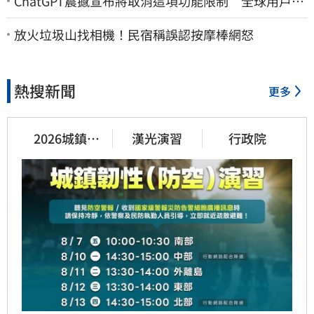
ChatGPT震撼宣布將取消這項功能限制 全球用戶即
刻起「免費」用到飽
放火垃圾山找相機！民宿稱誤認按摩棒網怒
熱搜新聞
更多
2026城鎮韌
漢光演習
行政院
性演習