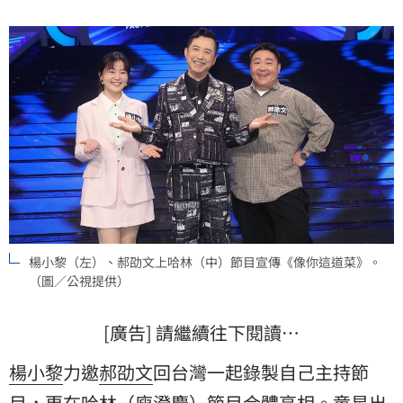
楊小黎（左）、郝劭文上哈林（中）節目宣傳《像你這道菜》。
（圖／公視提供）
[廣告] 請繼續往下閱讀…
楊小黎
力邀
郝劭文
回台灣一起錄製自己主持節
目，更在
哈林
（
庾澄慶
）節目合體亮相。童星出