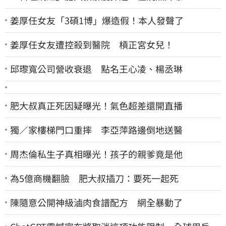
姜厚任女友「3碩1博」爆造假！本人發聲了
姜厚任女友遭控殺到醫院 槓正宮女兒！
邱瓈寬公司營收衰退 點名王心凌、楊丞琳
肥大叔真正死因疑曝光！氣色超差還開直播
獨／家樓梯門口重摔 李亞萍路邊倒地送醫
周杰倫私生子真相曝光！孩子的親爹竟是他
為5億商機翻臉 肥大叔插刀：要死一起死
陳隨意公開神級滷肉食譜配方 網全暴動了