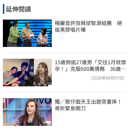
延伸閱讀
楊麗音許效舜邰智源組團　絕
版黑膠唱片曝
15歲倒追27歲男「交往1月就懷
孕！」克服600萬債務 36歲美
魔女當阿嬤了
(2026年08月07日)
獨／歌仔戲天王出遊突重摔！
骨折緊急開刀