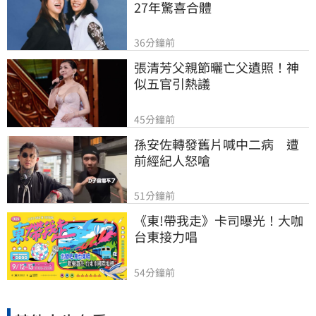
27年驚喜合體
36分鐘前
張清芳父親節曬亡父遺照！神
似五官引熱議
45分鐘前
孫安佐轉發舊片喊中二病　遭
前經紀人怒嗆
51分鐘前
《東!帶我走》卡司曝光！大咖
台東接力唱
54分鐘前