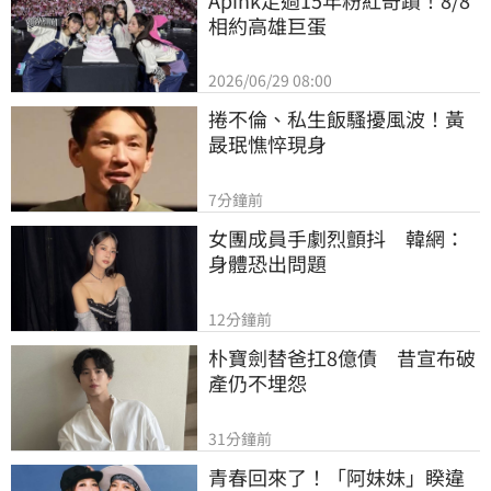
相約高雄巨蛋
2026/06/29 08:00
捲不倫、私生飯騷擾風波！黃
晸珉憔悴現身
7分鐘前
女團成員手劇烈顫抖　韓網：
身體恐出問題
12分鐘前
朴寶劍替爸扛8億債　昔宣布破
產仍不埋怨
31分鐘前
青春回來了！「阿妹妹」睽違