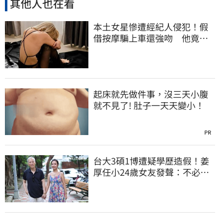
其他人也在看
本土女星慘遭經紀人侵犯！假
借按摩騙上車還強吻 他竟反
嗆：又沒伸舌頭
起床就先做件事，沒三天小腹
就不見了! 肚子一天天變小！
PR
台大3碩1博遭疑學歷造假！姜
厚任小24歲女友發聲：不必證
明自己是對的