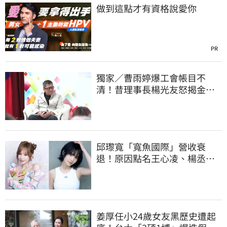
做到這點才有資格說愛你
PR
獨家／曹雨婷爆工會帳目不
清！昔理事長楊光友怒揭金流
內幕：亂七八糟
邱瓈寬「寬魚國際」營收衰
退！原因點名王心凌、楊丞琳
網笑翻：太誠實
姜厚任小24歲女友黑歷史遭起