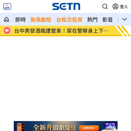
登入
即時
颱風動態
台股怎投資
熱門
影音
熱搜
出問
台中男發酒瘋遭管束！尿在警察身上下場
父親節
曝
動