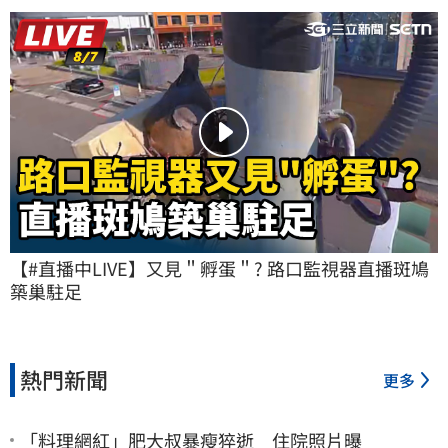
【#直播中LIVE】又見＂孵蛋＂? 路口監視器直播斑鳩
築巢駐足
熱門新聞
更多
「料理網紅」肥大叔暴瘦猝逝 住院照片曝