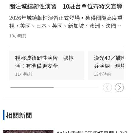
關注城鎮韌性演習　10駐台單位齊發文宣導
2026年城鎮韌性演習正式登場，獲得國際高度重
視，美國、日本、英國、新加坡、澳洲、法國、
荷蘭、紐西蘭、捷克及歐盟等10個駐台單位，近
10小時前
日紛紛透過官方社群平台，主動分享演習時程與
避難資訊，提醒在台僑民與旅客配合人車管制、
疏散避難及行動網路降速等措施。國安會副秘書
視察城鎮韌性演習　張惇
漢光42／戰時
長林飛帆表示，謝謝這些理念相近國家的關心和
涵：有準備更安全
兵演練　現場曝
支持。自助人助，「在許多朋友關心我們安全的
11小時前
13小時前
同時，我們也要為自己的安全多做一分準備。」
相關新聞
Apink走過15年粉紅奇蹟！8/8