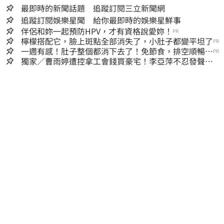
最即時的新聞話題 追蹤訂閱三立新聞網
追蹤訂閱娛樂星聞 給你最即時的娛樂星鮮事
伴侶和妳一起預防HPV，才有資格說愛妳！
PR
檸檬搭配它，臉上斑點全部消失了，小肚子都變平坦了
PR
一週有感！肚子整個都消下去了！免節食，排空順暢就
PR
夠
獨家／曹雨婷遭控拿工會錢買豪宅！李亞萍不忍發聲：
余天管工會都貼錢