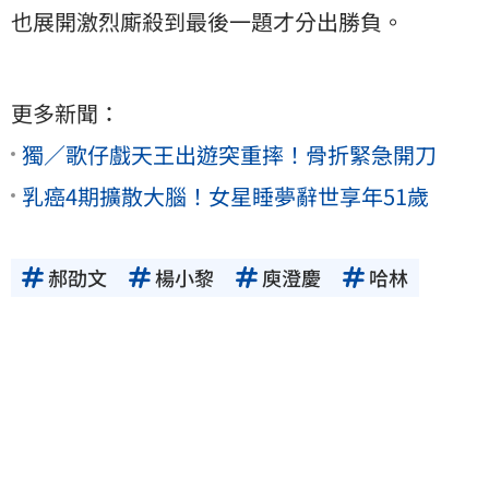
也展開激烈廝殺到最後一題才分出勝負。
更多新聞：
獨／歌仔戲天王出遊突重摔！骨折緊急開刀
乳癌4期擴散大腦！女星睡夢辭世享年51歲
郝劭文
楊小黎
庾澄慶
哈林