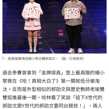
經典螢幕情侶楊小黎合體郝劭文。（圖／公視提供）
過去參賽曾拿到「金牌探員」登上最高階的楊小
黎竟在《哈！真相大白了》第一關就低分被淘
汰。反而是外型相似的郝劭文與歷史教師老瑜雙
雙挺進最後一關，哈林看了笑說「這下X世代的
郝劭文跟Y世代的郝劭文要同台競技！」，兩人