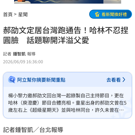
首頁
星聞
看新聞換好禮
郝劭文定居台灣跑通告！哈林不忍捏
圓臉 話題聊開洋溢父愛
記者
鍾智凱
報導
2026/06/09 16:36:00
阿立幫你摘要新聞重點
去看看
楊小黎力邀郝劭文回台灣一起錄製自己主持節目，更在
哈林（庾澄慶）節目合體亮相。童星出身的郝劭文曾在5
歲左右上《超級星期天》並與哈林同台，許久未曾在台
灣進棚錄影，哈林看見依舊可愛的郝劭文，特別湊上前
去捏了他圓圓的臉頰，笑說「我真的忍不住，想捏一
記者鍾智凱／台北報導
下」。