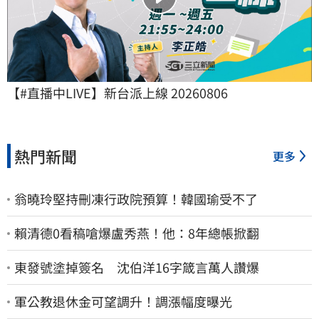
【#直播中LIVE】新台派上線 20260806
熱門新聞
更多
翁曉玲堅持刪凍行政院預算！韓國瑜受不了
賴清德0看稿嗆爆盧秀燕！他：8年總帳掀翻
東發號塗掉簽名 沈伯洋16字箴言萬人讚爆
軍公教退休金可望調升！調漲幅度曝光