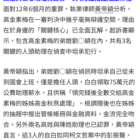
面對12年6個月的重罪，執業律師
黃帝穎
分析，
高金素梅在一審判決中幾乎毫無辯護空間，理由
在於身邊的「關鍵核心」已全面瓦解。起訴書顯
示，包含高金素梅的弟媳劉○穎在內，共有3名
關鍵的人頭助理在偵查中坦承犯行。
黃帝穎指出，弟媳劉○穎在偵訊時坦承自己從未
到國會上班，僅是擔任人頭，白白領取75萬元的
公費助理薪水，且供稱「領完錢後全數交給高金
素梅的姊姊高金秋燕處理」。檢調隨後也在姊姊
的抽屜中搜出管帳帳冊與金融資料，金流完全吻
合。另外兩名高姓與陳姓助理也已認罪，黃帝穎
直言，這3人的自白如同柯文哲案中的彭振聲，