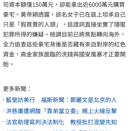
司資本額僅150萬元，卻能拿出近6000萬元購買
豪宅。黃帝穎透露，該名女子已在庭上坦承自己
只是「假買賣的人頭」，這證詞直接坐實了隱匿
犯罪所得的嫌疑。檢調目前已將焦點轉向海外，
全力追查這些豪宅背後是否藏有來自對岸的紅色
資金，高金家族面臨的洗錢與國安風暴才正要開
始。
更多新聞：
藍營訪美行 福斯新聞：鄭麗文是北京的人
洪慈庸遭網酸「靠弟當立委」親上火線反擊
法官助理寫判決法制化 教授批打混變先知