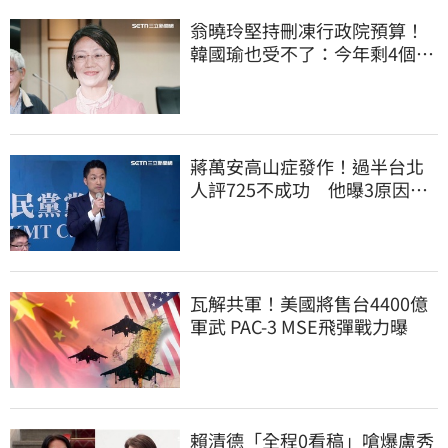
翁曉玲堅持刪凍行政院預算！
韓國瑜也受不了：今年剩4個月
你思考一下
蔣萬安高山症發作！過半台北
人評725不成功 他曝3原因：
有生命危險
瓦解共軍！美國將售台4400億
軍武 PAC-3 MSE飛彈戰力曝
賴清德「全程0看稿」嗆爆盧秀