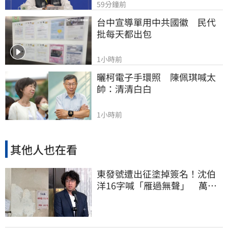
59分鐘前
台中宣導單用中共國徽　民代
批每天都出包
1小時前
曬柯電子手環照　陳佩琪喊太
帥：清清白白
1小時前
其他人也在看
東發號遭出征塗掉簽名！沈伯
洋16字喊「雁過無聲」 萬人
讚：這就是高度