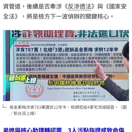
資管道，後續是否牽涉《
反滲透法
》與《國家安
全法》，將是檢方下一波偵辦的關鍵核心。
高金素梅涉貪783萬遭訴12年半，檢調密追4豪宅洗錢疑雲。（圖
／新台派上線）
弟媳與核心助理轉認罪 3人污點指證成致命傷