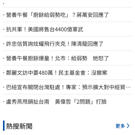
營養午餐「廚餘給弱勢吃」？蔣萬安回應了
抗共軍！美國將售台4400億軍武
許忠信質詢炫耀飛行夾克！陳清龍回應了
營養午餐廚餘爆量！北市：給弱勢 她怒了
鄭麗文訪中要480萬！民主基金會：沒撤案
巴紐宣布關閉台灣駐處！專家：預示擴大對中經貿合
作
盧秀燕甩鍋扯台南 黃偉哲「2問題」打臉
熱搜新聞
更多