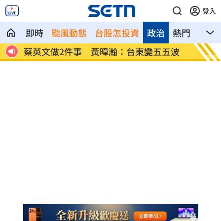
登入
即時
颱風動態
台股怎投資
政治
熱門
影音
福部
蔡英文做2件事 黃暐瀚：台東變五五波
蔣萬安