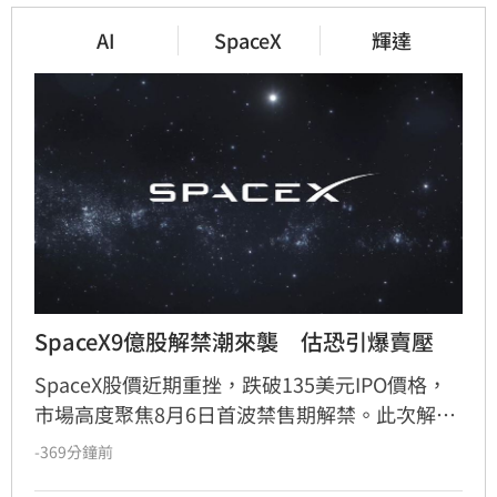
AI
SpaceX
輝達
SpaceX9億股解禁潮來襲　估恐引爆賣壓
SpaceX股價近期重挫，跌破135美元IPO價格，
市場高度聚焦8月6日首波禁售期解禁。此次解禁
預計將釋放約9.12億股，使公開流通股數翻倍。
-369分鐘前
分析師指出，許多早期投資人急於退場轉投