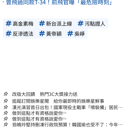
曾飛過同款T-34！前飛官曝「最危險時刻」
高金素梅
新台派上線
污點證人
反滲透法
黃帝穎
吳崢
改版大回饋 熱門3C大獎接力送
追蹤訂閱娛樂星聞 給你最即時的娛樂星鮮事
漢光演習首日出包！國軍現役主戰車「噴裝備」居民撿
到零件…軍方說話了
做到這點才有資格說愛你
PR
做到這點才有資格說愛你
PR
翁曉玲堅持刪凍行政院預算！韓國瑜也受不了：今年剩4