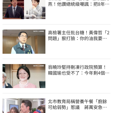
燕！他讚總統級嘲諷：把8年總
帳一次掀翻
高檢署主任批台糖！黃偉哲「2
問題」狠打臉：你的油我要通
報什麼？
翁曉玲堅持刪凍行政院預算！
韓國瑜也受不了：今年剩4個月
你思考一下
北市教育局稱營養午餐「廚餘
可給弱勢」惹議 蔣萬安急
喊：不會這樣做