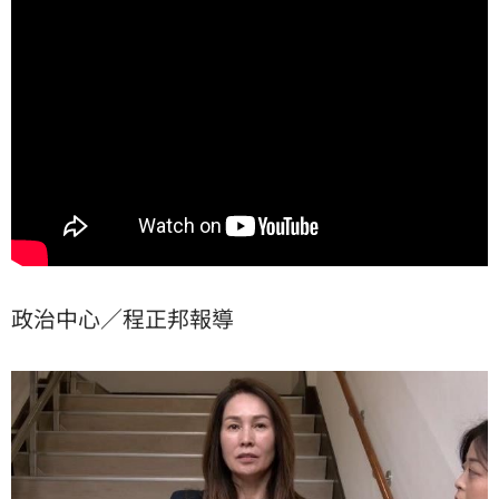
調已全面鎖定其背後與中國廈門寶太公司不透明的特殊
管道，並密追其家族實質掌控、價值數億元的4棟豪宅金
流，恐面臨國安法與洗錢防制法的雙重追擊。
政治中心／程正邦報導