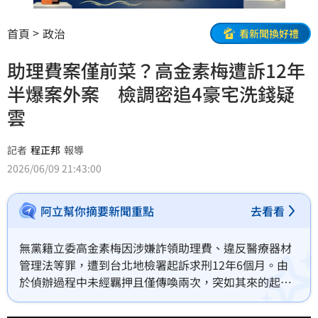
首頁
政治
看新聞換好禮
助理費案僅前菜？高金素梅遭訴12年
半爆案外案 檢調密追4豪宅洗錢疑
雲
記者
程正邦
報導
2026/06/09 21:43:00
阿立幫你摘要新聞重點
去看看
無黨籍立委高金素梅因涉嫌詐領助理費、違反醫療器材
管理法等罪，遭到台北地檢署起訴求刑12年6個月。由
於偵辦過程中未經羈押且僅傳喚兩次，突如其來的起訴
消息引發政壇震撼。三立政論節目主持人李正皓指出，
這場看似以助理費為主軸的官司恐怕只是「前菜」，檢