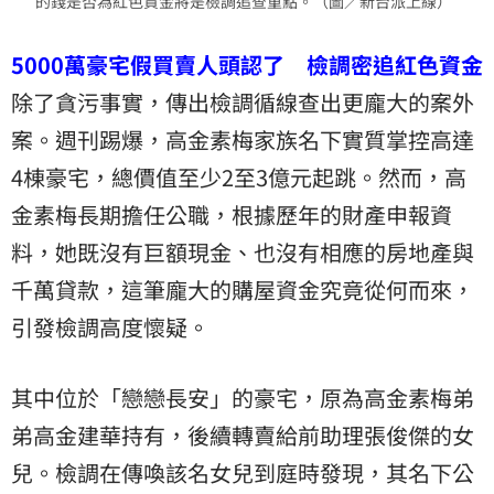
的錢是否為紅色資金將是檢調追查重點。（圖／新台派上線）
5000萬豪宅假買賣人頭認了 檢調密追紅色資金
除了貪污事實，傳出檢調循線查出更龐大的案外
案。週刊踢爆，高金素梅家族名下實質掌控高達
4棟豪宅，總價值至少2至3億元起跳。然而，高
金素梅長期擔任公職，根據歷年的財產申報資
料，她既沒有巨額現金、也沒有相應的房地產與
千萬貸款，這筆龐大的購屋資金究竟從何而來，
引發檢調高度懷疑。
其中位於「戀戀長安」的豪宅，原為高金素梅弟
弟高金建華持有，後續轉賣給前助理張俊傑的女
兒。檢調在傳喚該名女兒到庭時發現，其名下公