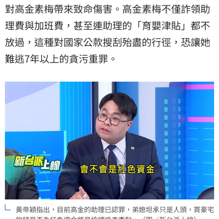
對高金素梅帶來致命傷害。高金素梅不僅詐領助
理費與加班費，甚至連助理的「育嬰津貼」都不
放過，這種對國家公款搜刮殆盡的行徑，恐讓她
難逃7年以上的貪污重罪。
黃帝穎指出，目前高金的助理已認罪，弟媳坦承只是人頭，買豪宅