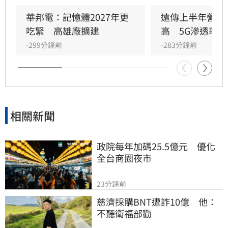
OpenAI等熱門AI標的，導致股價震盪加劇。雖有
部分長期信仰者看好前景，但隨著禁售條款分批
華邦電：記憶體2027年更
遠傳上半年營收
解禁，市場預期短期內拋售潮將持續衝擊股價。
吃緊　高雄廠擴建
高　5G滲透率居
-299分鐘前
-283分鐘前
相關新聞
政院每年加碼25.5億元　優化
全台商圈夜市
23分鐘前
慈濟採購BNT遭詐10億　他：
不聽衛福部勸