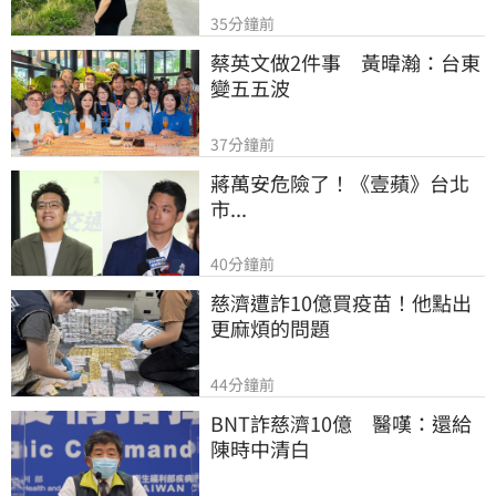
35分鐘前
蔡英文做2件事　黃暐瀚：台東
變五五波
37分鐘前
蔣萬安危險了！《壹蘋》台北
市...
40分鐘前
慈濟遭詐10億買疫苗！他點出
更麻煩的問題
44分鐘前
BNT詐慈濟10億　醫嘆：還給
陳時中清白