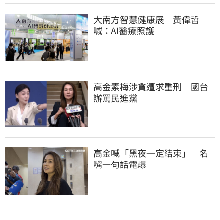
大南方智慧健康展　黃偉哲
喊：AI醫療照護
高金素梅涉貪遭求重刑　國台
辦罵民進黨
高金喊「黑夜一定結束」　名
嘴一句話電爆