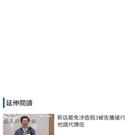
個月你思考一下
延伸閱讀
新店罷免涉造假3被告獲緩行　
他諷代價低