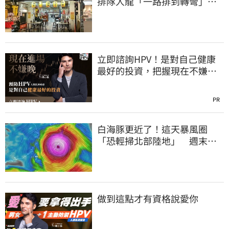
排隊人龍「一路排到轉彎」
上萬網友力挺
立即諮詢HPV！是對自己健康
最好的投資，把握現在不嫌
晚！
PR
白海豚更近了！這天暴風圈
「恐輕掃北部陸地」 週末風
雨熱區曝光
做到這點才有資格說愛你