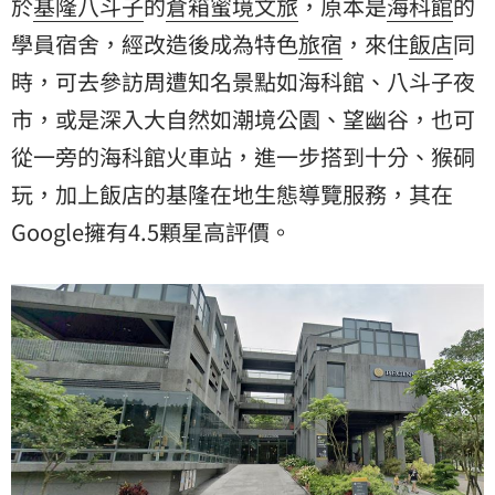
於
基隆
八斗子
的
倉箱蜜境文旅
，原本是
海科館
的
學員宿舍，經改造後成為特色
旅宿
，來住
飯店
同
時，可去參訪周遭知名景點如海科館、八斗子夜
市，或是深入大自然如潮境公園、望幽谷，也可
從一旁的海科館火車站，進一步搭到十分、猴硐
玩，加上飯店的基隆在地生態導覽服務，其在
Google擁有4.5顆星高評價。