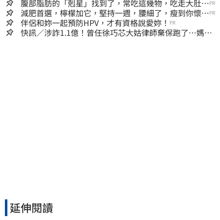
腹部脂肪的「剋星」找到了，常吃這幾物，吃走大肚
PR
囊，瘦出小蠻腰
減肥首選，檸檬加它，堅持一週，腰細了，瘦到你懷疑
PR
人生
伴侶和妳一起預防HPV，才有資格說愛妳！
PR
快訊／涉詐1.1億！曾任徐巧芯大姑律師棄保跑了…媽也
離境 桃檢發通緝
延伸閱讀