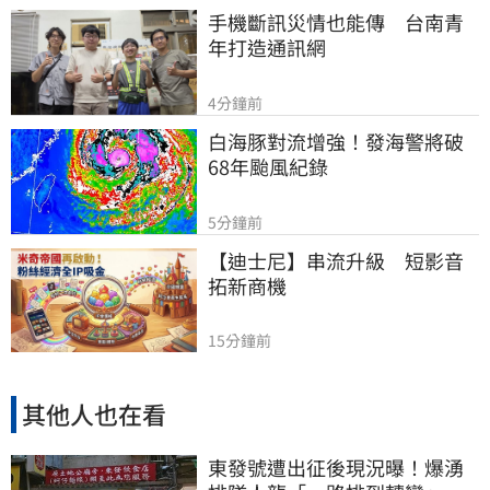
手機斷訊災情也能傳　台南青
年打造通訊網
4分鐘前
白海豚對流增強！發海警將破
68年颱風紀錄
5分鐘前
【迪士尼】串流升級　短影音
拓新商機
15分鐘前
其他人也在看
東發號遭出征後現況曝！爆湧