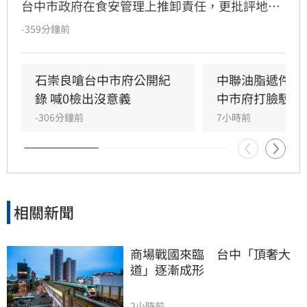
台中市政府在食安管理上推卸責任，更批評地方
首長無視法規、執迷於政治攻防，引發輿論關
-359分鐘前
注。對此，台北市長蔣萬安今（7）日強勢反
擊，質疑中央政府在面對層出不窮的油品安全問
題時，難道不需要負起應有的監管責任嗎？蔣萬
石崇良嗆台中市府公開紀
中聯油脂遞件申
安呼籲執政當局應正視食安漏洞，儘速透過修法
錄 喊0檢出沒意義
中市府打臉駁回
完善食安法規，並對外明確交代問題油品的流向
-306分鐘前
7小時前
與處理機制，以平息民眾對於食品安全的極度焦
慮
相關新聞
商場戰國來臨　台中「頂奢大
道」逐漸成形
2小時前