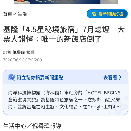
首頁
生活
看新聞換好禮
基隆「4.5星秘境旅宿」7月熄燈 大
票人錯愕：唯一的新飯店倒了
記者
倪譽瑋
報導
2026/06/10 07:06:00
阿立幫你摘要新聞重點
去看看
海洋科技博物館（海科館）車站旁的「HOTEL BEGINS 
倉箱蜜境文旅」為基隆特色旅宿之一，它緊鄰山區又靠
海，並將基隆在地生態、文化結合，在Google上有4.5
顆星好評。如今業者官方臉書公告，飯店將在2026年7
月15日結束營運，讓不少住過的人感嘆「上週才剛入
生活中心／倪譽瑋報導
住，沒想到就要歇業了」、「基隆唯一的新飯店竟然就