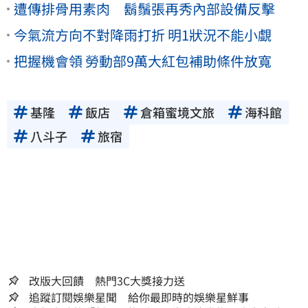
遭傳排骨用素肉 鬍鬚張再秀內部設備反擊
今氣流方向不對降雨打折 明1狀況不能小覷
把握機會領 勞動部9萬大紅包補助條件放寬
基隆
飯店
倉箱蜜境文旅
海科館
八斗子
旅宿
改版大回饋 熱門3C大獎接力送
追蹤訂閱娛樂星聞 給你最即時的娛樂星鮮事