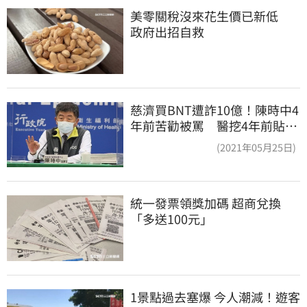
美零關稅沒來花生價已新低　
政府出招自救
慈濟買BNT遭詐10億！陳時中4
年前苦勸被罵 醫挖4年前貼
文：藍白全翻車
(2021年05月25日)
統一發票領獎加碼 超商兌換
「多送100元」
1景點過去塞爆 今人潮減！遊客