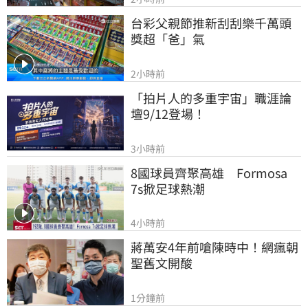
台彩父親節推新刮刮樂千萬頭
獎超「爸」氣
2小時前
「拍片人的多重宇宙」職涯論
壇9/12登場！
3小時前
8國球員齊聚高雄　Formosa 
7s掀足球熱潮
4小時前
蔣萬安4年前嗆陳時中！網瘋朝
聖舊文開酸
1分鐘前