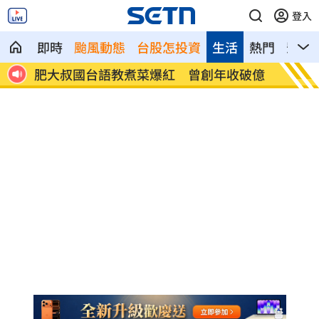
登入
即時
颱風動態
台股怎投資
生活
熱門
影音
破億
阿中喊真相浮出水面 網淚：謝謝守護台
【迪士
灣