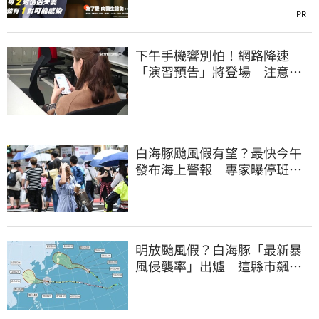
PR
下午手機響別怕！網路降速
「演習預告」將登場 注意事
項一覽
白海豚颱風假有望？最快今午
發布海上警報 專家曝停班停
課機率
明放颱風假？白海豚「最新暴
風侵襲率」出爐 這縣市飆
64％最高