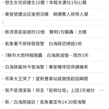
想生女兒卻連生10寶！年輕夫妻吐1句心聲
東發號遭出征後現況曝 網爆驚人排隊人潮
慈濟買疫苗被詐10億 聲明1句醫轟：太瞎
氣象署不排除發陸警 白海豚恐掃過2地
7縣市大雨特報開轟 白海豚減慢、雨炸3天
白海豚最快今發海警！專家曝停班停課機率
吊車大王哭了！望新豐車站感謝憶起這瞬間
我不是清潔員！保全「拒倒垃圾」上班3天被炒 找
法院討公道結果出爐
新／白海豚逼近！氣象署宣布14:30發海警