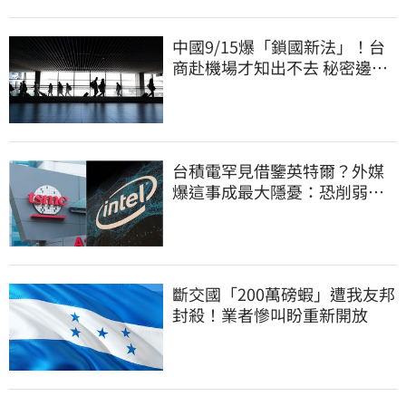
中國9/15爆「鎖國新法」！台
商赴機場才知出不去 秘密邊控
合法化
台積電罕見借鑒英特爾？外媒
爆這事成最大隱憂：恐削弱領
先優勢
斷交國「200萬磅蝦」遭我友邦
封殺！業者慘叫盼重新開放