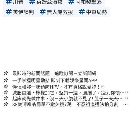
川普
荷姆茲海峽
阿帕契擊落
美伊談判
無人船救援
中東局勢
最即時的新聞話題 追蹤訂閱三立新聞網
一手掌握明星動態 即刻下載娛樂星聞APP
伴侶和妳一起預防HPV，才有資格說愛妳！
PR
減肥首選，檸檬加它，堅持一週，腰細了，瘦到你懷疑
PR
人生
起床就先做件事，沒三天小腹就不見了! 肚子一天天變
PR
小！
88歲清寒翁罰單不繳欠稅7萬 不忍祖產遭法拍分割 家
族按月代繳償債