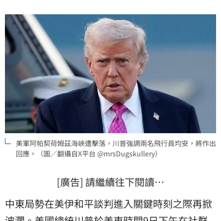
責，強調美方必須做出必要回應，同時也透露機上2名飛
行員已安全獲救且均無大礙。
美軍阿帕契荷姆茲海峽遭擊落，川普強調兩名飛行員均安，將作出
回應。（圖／翻攝自X平台 @mrsDugskullery）
[廣告] 請繼續往下閱讀…
中東局勢在美伊和平談判進入關鍵時刻之際再掀
波瀾。美國總統川普於美東時間9日下午在社群