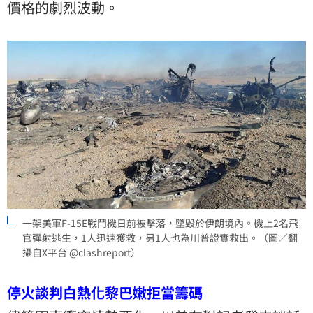
價格的劇烈波動。
一架美軍F-15E戰鬥機日前被擊落，墜毀於伊朗境內。機上2名飛
官彈射逃生，1人迅速獲救，另1人也為川普證實救出。（圖／翻
攝自X平台 @clashreport）
停火談判白熱化黎巴嫩拒當籌碼