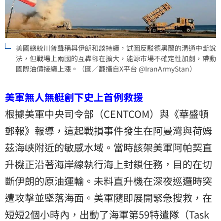
美國總統川普聲稱與伊朗和談持續，試圖反駁德黑蘭的溝通中斷說
法，但戰場上兩國的互轟卻在擴大，能源市場不確定性加劇，帶動
國際油價接續上漲。（圖／翻攝自X平台 @IranArmyStan）
美軍無人無艇創下史上首例救援
根據美軍中央司令部（CENTCOM）與《華盛頓
郵報》報導，這起戰損事件發生在阿曼灣與
荷姆
茲海峽
附近的敏感水域。當時該架美軍阿帕契直
升機正沿著海岸線執行海上封鎖任務，目的在切
斷伊朗的原油運輸。未料直升機在深夜巡邏時突
遭攻擊並墜落海面。美軍隨即展開緊急搜救，在
短短2個小時內，出動了海軍第59特遣隊（Task