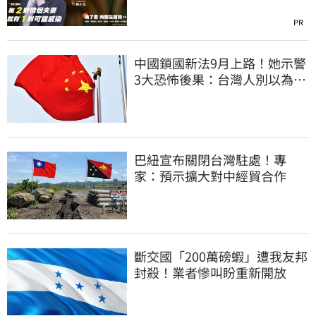
PR
中國鎖國新法9月上路！她示警
3大恐怖後果：台灣人別以為是
隔岸觀火
巴紐宣布關閉台灣駐處！專
家：預示擴大對中經貿合作
斷交國「200萬磅蝦」遭我友邦
封殺！業者慘叫盼重新開放