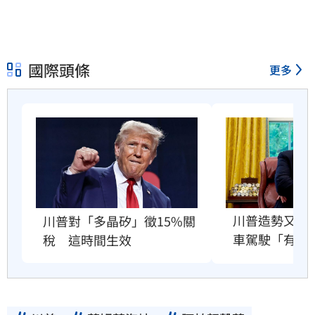
國際頭條
更多
川普造勢又出
川普對「多晶矽」徵15%關
車駕駛「有病
稅　這時間生效