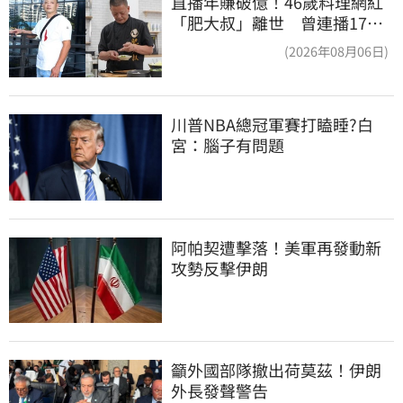
直播年賺破億！46歲料理網紅
「肥大叔」離世 曾連播17小
時辛酸面曝
(2026年08月06日)
川普NBA總冠軍賽打瞌睡?白
宮：腦子有問題
阿帕契遭擊落！美軍再發動新
攻勢反擊伊朗
籲外國部隊撤出荷莫茲！伊朗
外長發聲警告