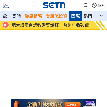
登入
即時
颱風動態
台股怎投資
國際
熱門
影音
破億
阿中喊真相浮出水面 網淚：謝謝守護台
【迪士
灣