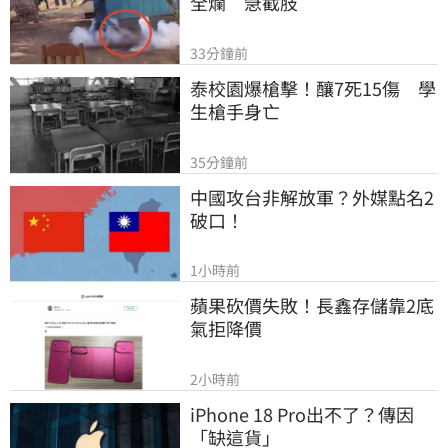
全爛　急截肢
33分鐘前
泰校園爆槍擊！釀7死15傷　學
生槍手身亡
35分鐘前
中國攻台非解放軍？外媒點名2
破口！
1小時前
蘋果砍價失敗！長鑫存儲靠2底
氣拒降價
2小時前
iPhone 18 Pro出不了？傳因
「缺這貨」