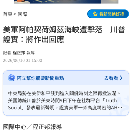
首頁
國際
看新聞換好禮
美軍阿帕契荷姆茲海峽遭擊落 川普
證實：將作出回應
記者
程正邦
報導
2026/06/10 01:15:00
阿立幫你摘要新聞重點
去看看
中東局勢在美伊和平談判進入關鍵時刻之際再掀波瀾。
美國總統川普於美東時間9日下午在社群平台「Truth 
Social」發表最新聲明，證實美軍一架高度精密的AH64
阿帕契（Apache）攻擊直升機，在前一晚於荷姆茲海峽
（Strait of Hormuz）執行巡邏任務時，遭到伊朗方面
國際中心／程正邦報導
開火擊落。川普在文中除了對伊朗的挑釁表達強烈譴