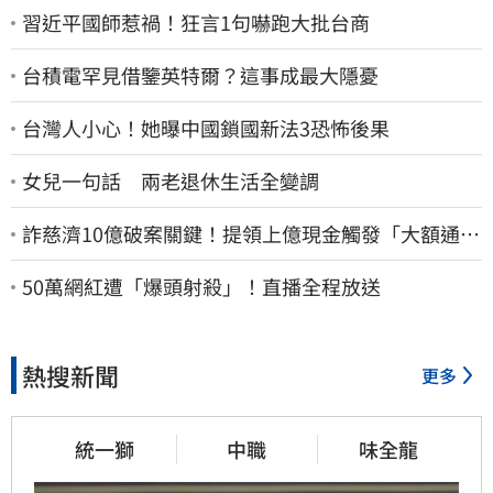
習近平國師惹禍！狂言1句嚇跑大批台商
台積電罕見借鑒英特爾？這事成最大隱憂
台灣人小心！她曝中國鎖國新法3恐怖後果
女兒一句話 兩老退休生活全變調
詐慈濟10億破案關鍵！提領上億現金觸發「大額通
報」神鬼律師遭擊落內幕
50萬網紅遭「爆頭射殺」！直播全程放送
熱搜新聞
更多
統一獅
中職
味全龍