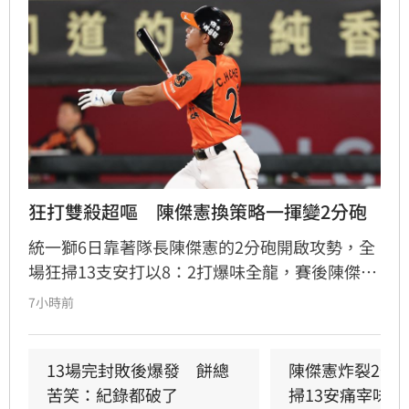
狂打雙殺超嘔　陳傑憲換策略一揮變2分砲
統一獅6日靠著隊長陳傑憲的2分砲開啟攻勢，全
場狂掃13支安打以8：2打爆味全龍，賽後陳傑憲
透露因為上週末自己擊出太多雙殺，當時上場只
7小時前
想著不要再打滾地球，沒想到最後一掃變成打破
僵局的全壘打。
13場完封敗後爆發　餅總
陳傑憲炸裂2分
苦笑：紀錄都破了
掃13安痛宰味全