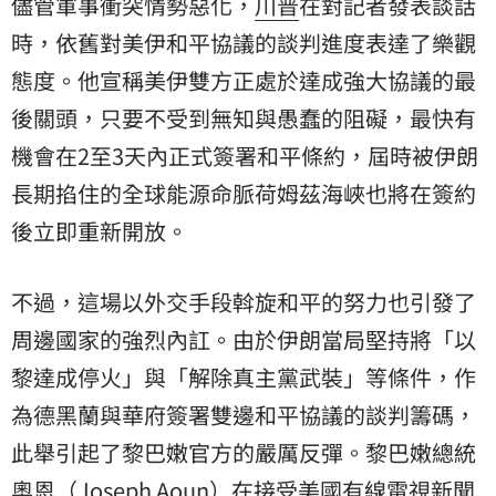
儘管軍事衝突情勢惡化，
川普
在對記者發表談話
時，依舊對美伊和平協議的談判進度表達了樂觀
態度。他宣稱美伊雙方正處於達成強大協議的最
後關頭，只要不受到無知與愚蠢的阻礙，最快有
機會在2至3天內正式簽署和平條約，屆時被伊朗
長期掐住的全球能源命脈荷姆茲海峽也將在簽約
後立即重新開放。
不過，這場以外交手段斡旋和平的努力也引發了
周邊國家的強烈內訌。由於伊朗當局堅持將「以
黎達成停火」與「解除真主黨武裝」等條件，作
為德黑蘭與華府簽署雙邊和平協議的談判籌碼，
此舉引起了黎巴嫩官方的嚴厲反彈。黎巴嫩總統
奧恩（Joseph Aoun）在接受美國有線電視新聞