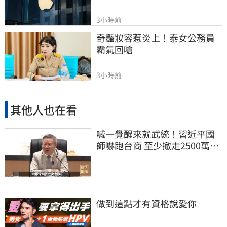
3小時前
奇豔妝容惹炎上！泰女公務員
霸氣回嗆
3小時前
其他人也在看
喊一覺醒來就武統！習近平國
師嚇跑台商 至少撤走2500萬份
工作
做到這點才有資格說愛你