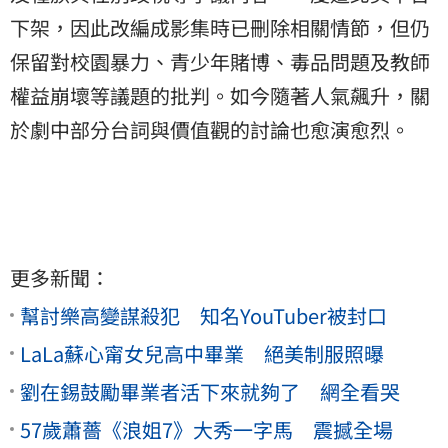
下架，因此改編成影集時已刪除相關情節，但仍
保留對校園暴力、青少年賭博、毒品問題及教師
權益崩壞等議題的批判。如今隨著人氣飆升，關
於劇中部分台詞與價值觀的討論也愈演愈烈。
更多新聞：
幫討樂高變謀殺犯 知名YouTuber被封口
LaLa蘇心甯女兒高中畢業 絕美制服照曝
劉在錫鼓勵畢業者活下來就夠了 網全看哭
57歲蕭薔《浪姐7》大秀一字馬 震撼全場