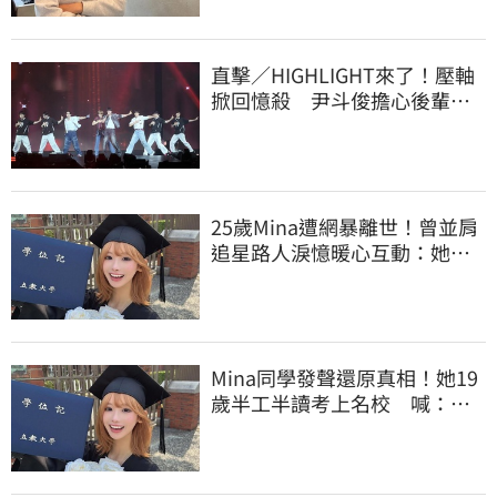
直擊／HIGHLIGHT來了！壓軸
掀回憶殺 尹斗俊擔心後輩太
帥：壓力好大
25歲Mina遭網暴離世！曾並肩
追星路人淚憶暖心互動：她真
的很善良
Mina同學發聲還原真相！她19
歲半工半讀考上名校 喊：不
是大家說的那樣