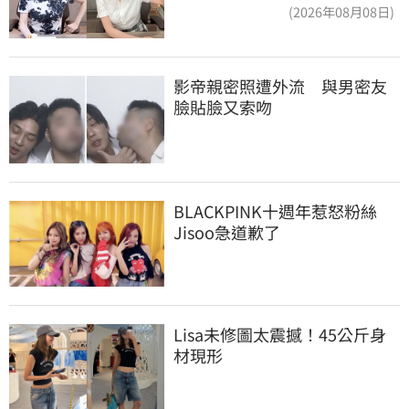
合
(2026年08月08日)
影帝親密照遭外流　與男密友
臉貼臉又索吻
BLACKPINK十週年惹怒粉絲　
Jisoo急道歉了
Lisa未修圖太震撼！45公斤身
材現形