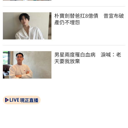
朴寶劍替爸扛8億債　昔宣布破
產仍不埋怨
男星兩度罹白血病　淚喊：老
天要我放棄
現正直播