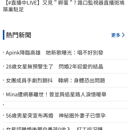
【#直播中LIVE】又見＂孵蛋＂? 路口監視器直播斑鳩
築巢駐足
熱門新聞
更多
Apink降臨高雄 她新歌曝光：唱不好別發
28歲女星無預警生了 閃婚2年迎愛的結晶
女團成員手劇烈顫抖 韓網：身體恐出問題
Mina遭網暴離世！曾並肩追星路人淚憶暖舉
56歲男星突宣布再婚 神秘圈外妻子已懷孕
女星認離婚後獨自養孩0收入 打工近況曝