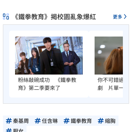
《鐵拳教育》揭校園亂象爆紅
更多
粉絲敲碗成功　《鐵拳教
你不可錯過的
育》第二季要來了
劇　片單一次
秦基周
任含琳
鐵拳教育
縮胸
厭女