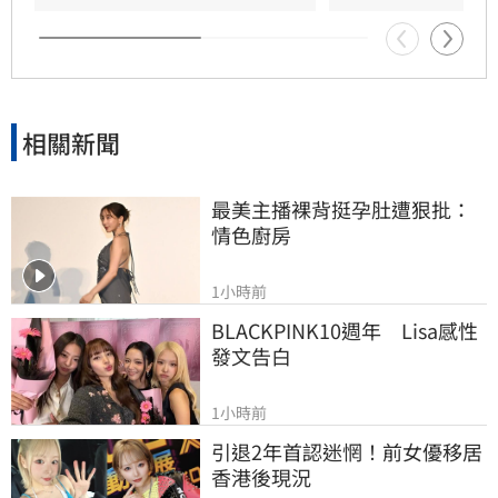
展現具體作為照顧資深藝人，而非僅提供勞健保
功能。整起事件引發關注，田路路則強調目前先
處理身體狀況，後續發展仍待觀察。
相關新聞
最美主播裸背挺孕肚遭狠批：
情色廚房
1小時前
BLACKPINK10週年　Lisa感性
發文告白
1小時前
引退2年首認迷惘！前女優移居
香港後現況