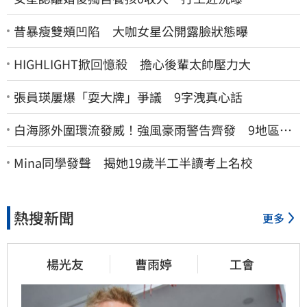
昔暴瘦雙頰凹陷 大咖女星公開露臉狀態曝
HIGHLIGHT掀回憶殺 擔心後輩太帥壓力大
張員瑛屢爆「耍大牌」爭議 9字洩真心話
白海豚外圍環流發威！強風豪雨警告齊發 9地區風
雨預測達停班課標準
Mina同學發聲 揭她19歲半工半讀考上名校
熱搜新聞
更多
楊光友
曹雨婷
工會