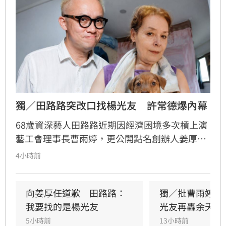
獨／田路路突改口找楊光友　許常德爆內幕
68歲資深藝人田路路近期因經濟困境多次槓上演
藝工會理事長曹雨婷，更公開點名創辦人姜厚任
出面，事後卻發文坦言搞錯對象，真正想找的是
4小時前
前理事長楊光友。楊光友對此回應，質疑田路路
晚年困頓不應全歸咎於工會。對此，音樂人許常
德出面緩頰，建議田路路應先安頓好生活，並提
向姜厚任道歉　田路路：
獨／批曹雨婷帳
議透過口述歷史記錄資深藝人的故事。許常德同
我要找的是楊光友
光友再轟余天工
時批評現任理事長曹雨婷不應神隱，呼籲工會應
5小時前
13小時前