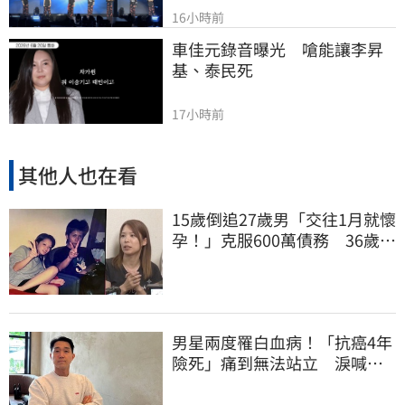
16小時前
車佳元錄音曝光　嗆能讓李昇
基、泰民死
17小時前
其他人也在看
15歲倒追27歲男「交往1月就懷
孕！」克服600萬債務 36歲美
魔女當阿嬤了
男星兩度罹白血病！「抗癌4年
險死」痛到無法站立 淚喊：
老天要我放棄