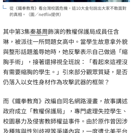
從《鐵拳教育》看台灣校園危機，這10大金句說出大家不敢面對
的真相。（圖／netflix提供）
其中第3集
秦基周
飾演的教權保護局成員
任含
琳
，被派往一所問題女高中。當學生故意拿外貌
與整形話題羞辱她時，她反擊表示自己做過「縮
胸手術」，接著還掃視全班說：「看起來這裡沒
有需要縮胸的學生。」引來部分觀眾質疑，是否
仍落入以女性身材作為攻擊武器的框架？
而《鐵拳教育》改編自同名網路漫畫，故事講述
政府成立「教權保護局」，專門處理失控學生、
校園暴力及侵害教師權益事件。由於原作曾因涉
及種族與性別歧視等爭議內容，一度遭北美平台