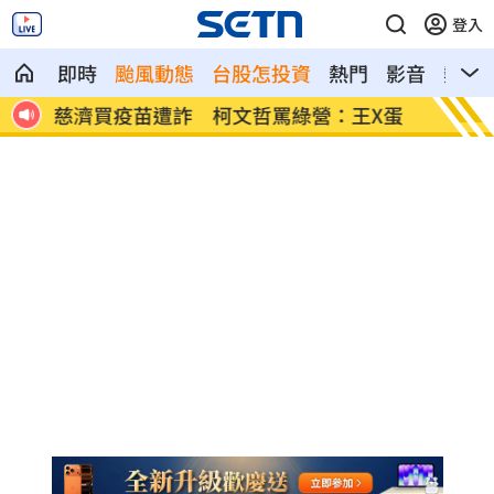
登入
即時
颱風動態
台股怎投資
熱門
影音
熱搜
娃原
慈濟買疫苗遭詐 柯文哲罵綠營：王X蛋
包租代
制