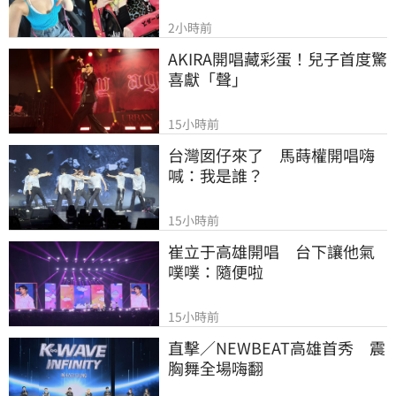
2小時前
AKIRA開唱藏彩蛋！兒子首度驚
喜獻「聲」
15小時前
台灣囡仔來了　馬蒔權開唱嗨
喊：我是誰？
15小時前
崔立于高雄開唱　台下讓他氣
噗噗：隨便啦
15小時前
直擊／NEWBEAT高雄首秀　震
胸舞全場嗨翻