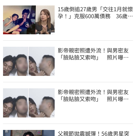
15歲倒追27歲男「交往1月就懷
孕！」克服600萬債務 36歲美
魔女當阿嬤了
影帝親密照遭外流！與男密友
「臉貼臉又索吻」 照片曝光
震撼韓網
影帝親密照遭外流！與男密友
「臉貼臉又索吻」 照片曝光
震撼韓網
父親節拋震撼彈！56歲男星突