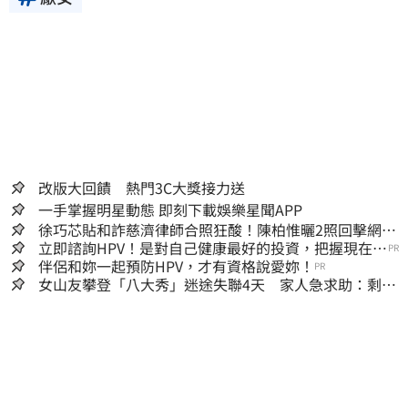
改版大回饋 熱門3C大獎接力送
一手掌握明星動態 即刻下載娛樂星聞APP
徐巧芯貼和詐慈濟律師合照狂酸！陳柏惟曬2照回擊網笑
翻
立即諮詢HPV！是對自己健康最好的投資，把握現在不
PR
嫌晚！
伴侶和妳一起預防HPV，才有資格說愛妳！
PR
女山友攀登「八大秀」迷途失聯4天 家人急求助：剩我
媽還沒找到