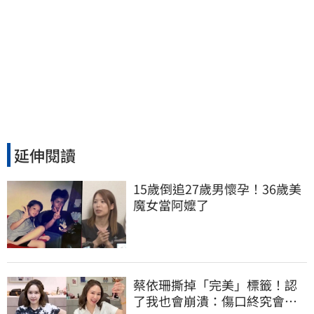
延伸閱讀
15歲倒追27歲男懷孕！36歲美
魔女當阿嬤了
蔡依珊撕掉「完美」標籤！認
了我也會崩潰：傷口終究會癒