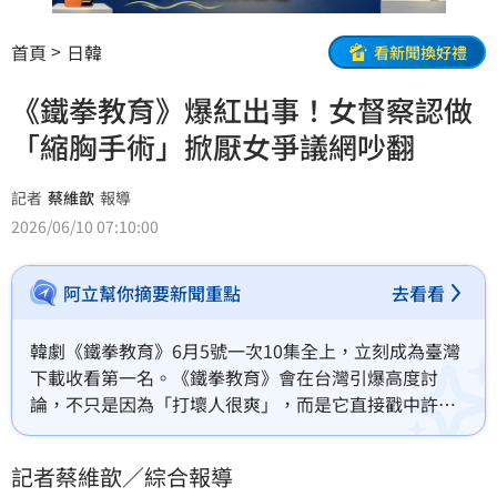
首頁
日韓
看新聞換好禮
《鐵拳教育》爆紅出事！女督察認做
「縮胸手術」掀厭女爭議網吵翻
記者
蔡維歆
報導
2026/06/10 07:10:00
阿立幫你摘要新聞重點
去看看
韓劇《鐵拳教育》6月5號一次10集全上，立刻成為臺灣
下載收看第一名。《鐵拳教育》會在台灣引爆高度討
論，不只是因為「打壞人很爽」，而是它直接戳中許多
人對校園霸凌、師道崩壞與教育失能的集體焦慮。跟臺
灣真實發生的校園霸凌情況非常有即視感。而劇中一段
記者蔡維歆／綜合報導
「縮胸手術」台詞卻意外引爆性別爭議，讓網友吵翻