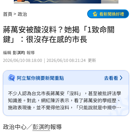
首頁
政治
看新聞換好禮
蔣萬安被酸沒料？她揭「1致命關
鍵」：很沒存在感的市長
編輯
彭淇昀
報導
2026/06/10 08:18:00
2026/06/10 08:21:24
更新
阿立幫你摘要新聞重點
去看看
不少人認為台北市長蔣萬安「沒料」，甚至被批評法學
知識差。對此，網紅陳沂表示，看了蔣萬安的學經歷、
施政表現後，並不覺得他沒料，「只能說就是中規中矩
沒什麼特色，說不出他的政績，但也想不到他犯了什麼
錯」。
政治中心／
彭淇昀
報導