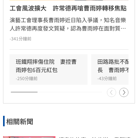
工會風波擴大　許常德再嗆曹雨婷轉移焦點
演藝工會理事長曹雨婷近日陷入爭議，知名音樂
人許常德再度發文質疑，認為曹雨婷在面對質疑
時，不應反問資深藝人池秋美關於田路路協助的
-341分鐘前
問題，而應正面說明工會工作成果與資源運用。
許常德強調，理事長肩負照顧會員權益的責任，
外界關注工會運作屬合理公共討論，核心在於工
班鐵翔摔傷住院　妻控曹
田路路批不配當
會是否善盡職責，而非轉移焦點至個別藝人身
雨婷包6百元紅包
長　曹雨婷不忍
上。由於曹雨婷曾主動表示協助田路路，隨後引
-250分鐘前
-43分鐘前
發外界檢視工會作為，許常德呼籲曹雨婷應公開
說明近年會務內容，包括會費、企業贊助與政府
補助等經費運用情形，確保財務透明公開，才能
真正獲取會員信任並提升工會公信力，讓演藝人
員權益獲得實質保障與完善照顧。
相關新聞