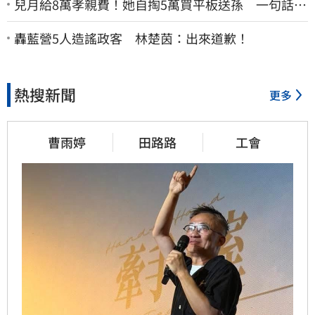
兒月給8萬孝親費！她自掏5萬買平板送孫 一句話愣
原地「傷心不已」
轟藍營5人造謠政客 林楚茵：出來道歉！
熱搜新聞
更多
曹雨婷
田路路
工會