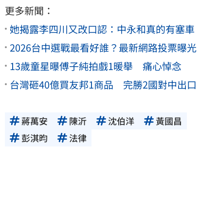
更多新聞：
她揭露李四川又改口認：中永和真的有塞車
2026台中選戰最看好誰？最新網路投票曝光
13歲童星曝傅子純拍戲1暖舉 痛心悼念
台灣砸40億買友邦1商品 完勝2國對中出口
蔣萬安
陳沂
沈伯洋
黃國昌
彭淇昀
法律