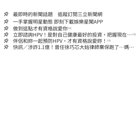
最即時的新聞話題 追蹤訂閱三立新聞網
一手掌握明星動態 即刻下載娛樂星聞APP
做到這點才有資格說愛你
PR
立即諮詢HPV！是對自己健康最好的投資，把握現在不
PR
嫌晚！
伴侶和妳一起預防HPV，才有資格說愛妳！
PR
快訊／涉詐1.1億！曾任徐巧芯大姑律師棄保跑了…媽也
離境 桃檢發通緝