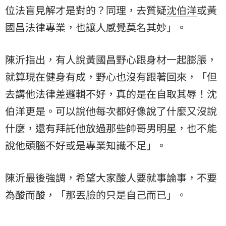
位法盲見解才是對的？同理，去質疑
沈伯洋
或
黃
國昌
法律專業，也讓人感覺莫名其妙」。
陳沂指出，有人說黃國昌野心跟身材一起膨脹，
就算現在健身有成，野心也沒有跟著回來，「但
去講他法律差邏輯不好，真的是在自取其辱！沈
伯洋更是。可以說他每次都好像說了什麼又沒說
什麼，還有拜託他放過那些帥哥男明星，也不能
說他頭腦不好或是專業知識不足」。
陳沂最後強調，希望大家酸人要就事論事，不要
為酸而酸，「那丟臉的只是自己而已」。