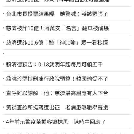
台北市長投票結果曝 她驚喊：蔣該緊張了
慈濟被詐10億！蔣萬安「名言」翻車被酸爆
慈濟遭詐10.6億！醫「神比喻」眾一看秒懂
賴清德預告：0-18歲明年起每月可領五千
翁曉玲堅持刪凍行政院預算！韓國瑜受不了
直呼難以諒解！他：慈濟最高層應有人下台
黃禎憲診所挺蔣遭出征 老病患曝暖舉聲援
4年前示警疫苗掮客遭抹黑 陳時中回應了