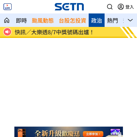
登入
即時
颱風動態
台股怎投資
政治
熱門
影音
怒火
快訊／大樂透8/7中獎號碼出爐！
老翁「
酸