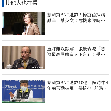
其他人也在看
慈濟買BNT遭詐！憶疫苗採購
艱辛 蔡英文：危機來臨時務
必相信專業
直呼難以諒解！張景森喊「慈
濟最高層應有人下台」：受害
者是捐款的大眾
慈濟買BNT遭詐10億！陳時中4
年前苦勸被罵 醫挖4年前貼
文：藍白全翻車