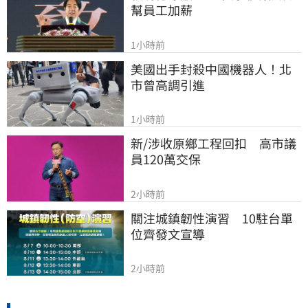
幫員工加薪
1小時前
美國出手封殺中國機器人！北
市曾高調引進
1小時前
新/涉收原鄉工程回扣　高市議
員120萬交保
2小時前
關注城鎮韌性演習　10駐台單
位齊發文宣導
2小時前