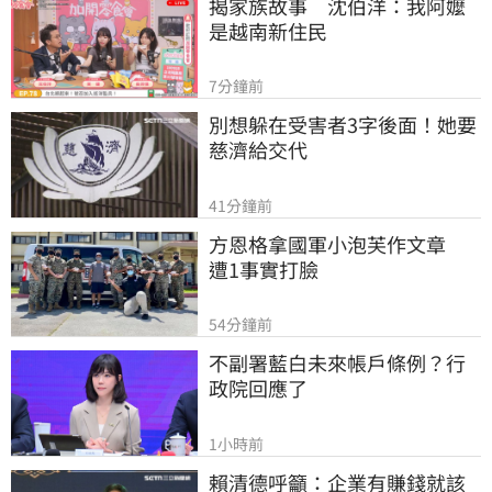
揭家族故事　沈伯洋：我阿嬤
是越南新住民
7分鐘前
別想躲在受害者3字後面！她要
慈濟給交代
41分鐘前
方恩格拿國軍小泡芙作文章　
遭1事實打臉
54分鐘前
不副署藍白未來帳戶條例？行
政院回應了
1小時前
賴清德呼籲：企業有賺錢就該