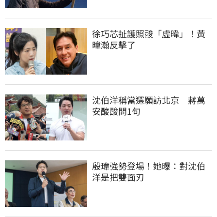
徐巧芯扯護照酸「虛暐」！黃
暐瀚反擊了
沈伯洋稱當選願訪北京　蔣萬
安酸酸問1句
殷瑋強勢登場！她曝：對沈伯
洋是把雙面刃