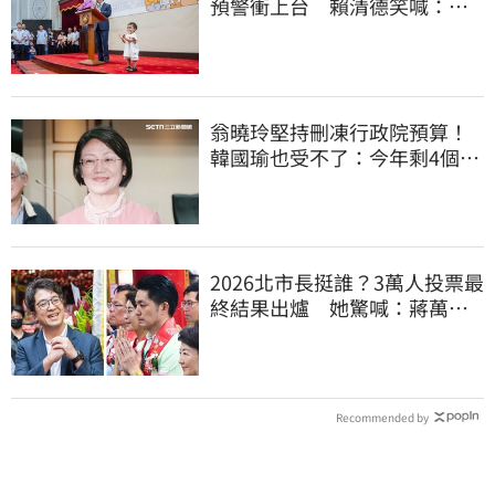
預警衝上台 賴清德笑喊：卸
任再交棒給你
翁曉玲堅持刪凍行政院預算！
韓國瑜也受不了：今年剩4個月
你思考一下
2026北市長挺誰？3萬人投票最
終結果出爐 她驚喊：蔣萬安
真該緊張了
Recommended by