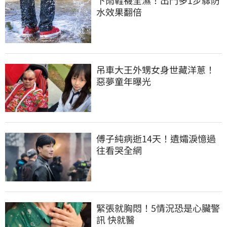
水效果翻倍
吊車大王外甥女身世藏洋蔥！
惡夢童年曝光
傅子純病逝14天！遺孀淚憶過
往看哭全網
緊張就胸悶！5情況恐是心臟警
訊 快就醫