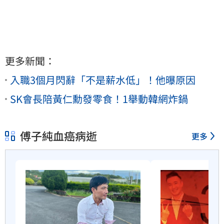
更多新聞：
入職3個月閃辭「不是薪水低」！他曝原因
SK會長陪黃仁勳發零食！1舉動韓網炸鍋
傅子純血癌病逝
更多