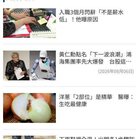
入職3個月閃辭「不是薪水
低」！他曝原因
黃仁勳點名「下一波浪潮」鴻
海集團率先大爆發 台股這族
群全面噴出
(2026年08月06日)
洋蔥「2部位」是精華　醫曝：
生吃最健康
下雨鞋襪全濕！出門多1步驟防