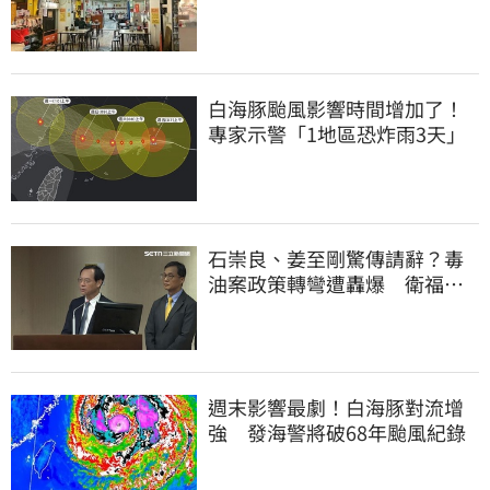
上萬網友力挺
白海豚颱風影響時間增加了！
專家示警「1地區恐炸雨3天」
石崇良、姜至剛驚傳請辭？毒
油案政策轉彎遭轟爆 衛福部
回應了
週末影響最劇！白海豚對流增
強 發海警將破68年颱風紀錄