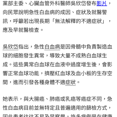
黨部主委、心臟血管外科醫師吳欣岱發布
影片
，
向民眾說明急性白血病的成因、症狀及就醫警
訊，呼籲若出現長期「無法解釋的不適症狀」，
應及早就醫檢查。
吳欣岱
指出，急性
白血病
是因骨髓中負責製造血
球的細胞發生異常，導致大量不成熟白血球生
成。這些異常白血球在血液中過度增生後，會影
響正常血球功能，擠壓紅血球及血小板的生存空
間，進而引發各種身體不適
症狀
。
她表示，與大腸癌、肺癌或乳癌等癌症不同，急
性白血病目前並無特定且普遍適用的篩檢方式，
因此患者往往不易及早察覺。許多病例是在健康