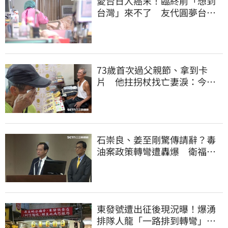
愛台日人癌末！臨終前「想到
台灣」來不了 友代圓夢台人
紅了眼眶
73歲首次過父親節、拿到卡
片 他拄拐杖找亡妻淚：今天
好多人來幫我慶祝
石崇良、姜至剛驚傳請辭？毒
油案政策轉彎遭轟爆 衛福部
回應了
東發號遭出征後現況曝！爆湧
排隊人龍「一路排到轉彎」