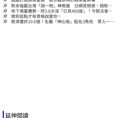
熊本強震台灣「捐一物」神救援 日網見物資、捐款
喊：給台灣統治算了
地下墳墓遷葬…挖3.6米深「已見400座」！今辦法會安
撫祖先
做到這點才有資格說愛你
PR
慈濟遭詐10.6億！名醫「神比喻」點名3角色 眾人一看
秒懂讚：好傳神
延伸閱讀