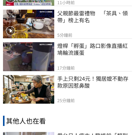
11小時前
父親節最雷禮物　「茶具、領
帶」榜上有名
5分鐘前
燈桿「孵蛋」路口影像直播紅
鳩輪流護蛋
17分鐘前
手上只剩24元！獨居嬤不動存
款原因惹鼻酸
25分鐘前
其他人也在看