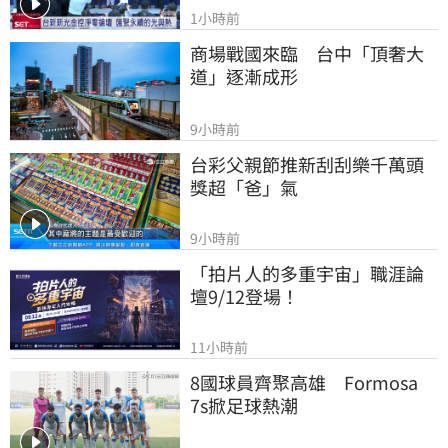
1小時前
商場戰國來臨　台中「頂奢大
道」逐漸成形
9小時前
台彩父親節推新刮刮樂千萬頭
獎超「爸」氣
9小時前
「拍片人的多重宇宙」職涯論
壇9/12登場！
11小時前
8國球員齊聚高雄　Formosa 
7s掀足球熱潮