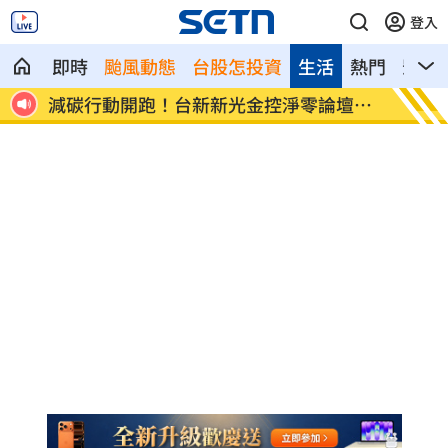
登入
即時
颱風動態
台股怎投資
生活
熱門
影音
護蛋
減碳行動開跑！台新新光金控淨零論壇登
合體沈
場