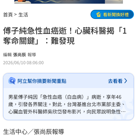
首頁
生活
看新聞換好禮
傅子純急性血癌逝！心臟科醫揭「1
奪命關鍵」：難發現
編輯
張尚辰
報導
2026/06/10 08:06:00
阿立幫你摘要新聞重點
去看看
男星傅子純因「急性血癌（白血病）」病逝，享年46
歲，引發各界關注。對此，台灣基進台北市黨部主委、
心臟血管外科醫師吳欣岱發布影片，向民眾說明急性白
血病的成因、症狀及就醫警訊，呼籲若出現長期「無法
解釋的不適症狀」，應及早就醫檢查。
生活中心／張尚辰報導