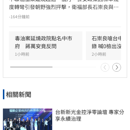
度轉彎引發朝野強烈抨擊，衛福部長石崇良與食
藥署長姜至剛遭點名負責。今日政壇突傳出兩人
-164分鐘前
已請辭的消息，儘管石崇良上午仍公開回應爭
議，但隨後再度傳出請辭傳聞，針對人事異動是
否屬實，衛福部僅回應表示不予回應。
毒油案延燒政院點名中市
石崇良嗆台中市
府　蔣萬安竟反問
錄 喊0檢出沒意
1小時前
2小時前
相關新聞
台新新光金控淨零論壇 專家分
享永續治理