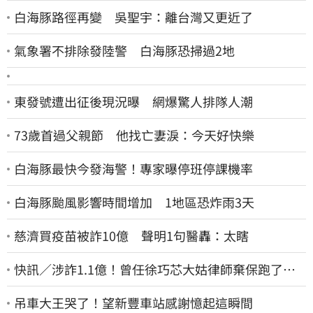
白海豚路徑再變 吳聖宇：離台灣又更近了
氣象署不排除發陸警 白海豚恐掃過2地
東發號遭出征後現況曝 網爆驚人排隊人潮
73歲首過父親節 他找亡妻淚：今天好快樂
白海豚最快今發海警！專家曝停班停課機率
白海豚颱風影響時間增加 1地區恐炸雨3天
慈濟買疫苗被詐10億 聲明1句醫轟：太瞎
快訊／涉詐1.1億！曾任徐巧芯大姑律師棄保跑了…
媽也離境 桃檢發通緝
吊車大王哭了！望新豐車站感謝憶起這瞬間