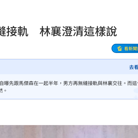
文
21:01
動
20:58
縫接軌 林襄澄清這樣說
開酸
20:57
20:57
看新聞
莫茲
20:56
去
撼全場
20:55
，自曝先跟馬傑森在一起半年，男方再無縫接軌與林襄交往。而這
辛勞
20:54
然。
20:48
BP神曲
20:42
回
20:39