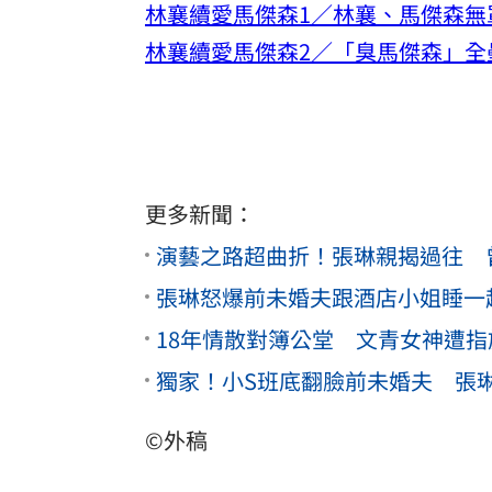
林襄續愛馬傑森1／林襄、馬傑森無
林襄續愛馬傑森2／「臭馬傑森」全
更多新聞：
演藝之路超曲折！張琳親揭過往 
張琳怒爆前未婚夫跟酒店小姐睡一
18年情散對簿公堂 文青女神遭
獨家！小S班底翻臉前未婚夫 張琳
©外稿