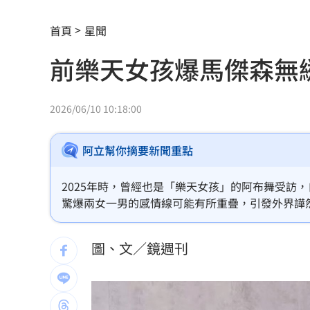
遭蔡阿嘎開撕消失！蘿拉轉行161字首發
首頁
星聞
狂飆後考驗來了！下週1指標恐掀美股暴
前樂天女孩爆馬傑森無
蔣萬安再提疫苗封存30年！周軒引判決
2026全球移居排名 台灣「第5」贏日韓
2026/06/10 10:18:00
革命衛隊要美滿足條件 否則不開放荷
阿立幫你摘要新聞重點
ALLDAY PROJECT太狂！LIVE實力震
2025年時，曾經也是「樂天女孩」的阿布舞受訪
顧立雄視導第三作戰區 慰勉參演官兵
驚爆兩女一男的感情線可能有所重疊，引發外界譁
放雙手騎車喊手麻！騎士遭打臉仍判罰
圖、文／鏡週刊
夢幻跨團合體！SUMMER ANJELS重現
新／女大生伴兒屍6日聲押...法官裁定請