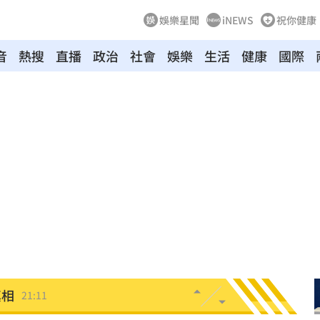
娛樂星聞
iNEWS
祝你健康
音
熱搜
直播
政治
社會
娛樂
生活
健康
國際
文版
21:32
鍵
21:28
中國
21:25
悔了
21:19
21:18
真相
21:11