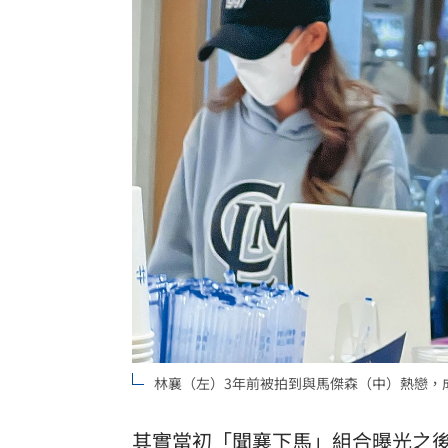
林襄（左）3年前被拍到與馬傑森（中）熱戀，
其實當初「聞襄下馬」組合曝光之