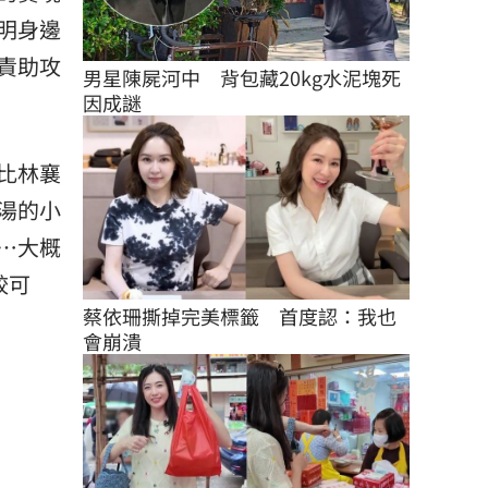
明身邊
責助攻
男星陳屍河中　背包藏20kg水泥塊死
因成謎
比林襄
湯的小
…大概
較可
蔡依珊撕掉完美標籤　首度認：我也
會崩潰