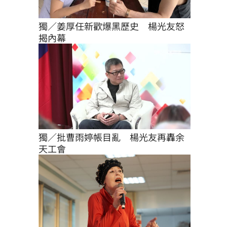
獨／姜厚任新歡爆黑歷史　楊光友怒
揭內幕
獨／批曹雨婷帳目亂　楊光友再轟余
天工會