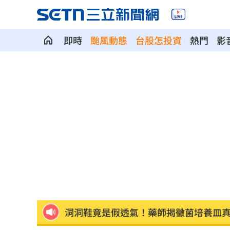
即時
颱風動態
台股怎投資
熱門
影
NCT WISH空降舞台帥翻！獻唱新歌韓
兒下體雄偉老爸基因強？ 泌尿科醫曝關
長崎原爆典禮台灣待遇惹議 遭疑顧忌
6旬嬤省吃儉用擁千萬養老金 因1事後
RIIZE 3神曲連發！成燦一句話逼哭粉絲
洞洞鞋竟是假透氣！藥師揭黴菌培養皿