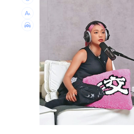
我駐日內瓦處長遭爆惡行 外交部啟動
首次影像被打臉 伊朗新最高領袖傳病
SBS歌謠大戰驚見放送事故！3主持人齊
清大校長續任秒出國選校長！高為元道
台灣彩券開獎直播中
20:31
LIVE三立+24小時直播
15:27
三立iNEWS新聞台線上直播
18:00
台彩父親節推新刮刮樂千萬頭獎超「爸
商場戰國來臨 台中「頂奢大道」逐漸
「拍片人的多重宇宙」職涯論壇9/12登