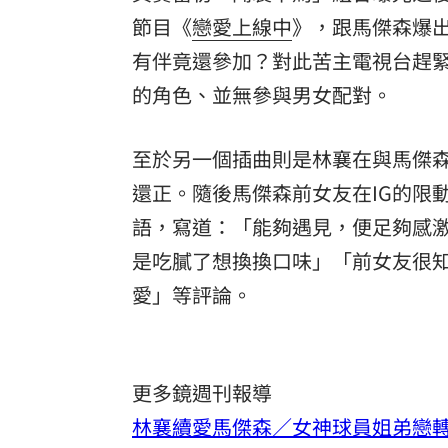
節目《
戀愛上線中
》，跟馬傑森爆
有伴竟還參加？對此苦主電視台趕
的角色、並無參與男女配對。
至於另一個插曲則是林襄在與馬傑
還正。隨後馬傑森前女友在IG的限
語，寫道：「能夠遇見，便足夠感
是吃膩了想換換口味」「前女友很知
愛」等評論。
更多鏡週刊報導
林襄續愛馬傑森／女神球員姐弟戀