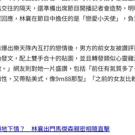
出交往的隔天，還準備出席節目開播記者會造勢，明
緊回應，林襄在節目中擔任的是「戀愛小天使」，負
森爆出樂天隊內互打的戀情後，男方的前女友被讚評
動發文，配上雙手合十的貼圖，並且轉發類似心靈雞
激。」網友則對她一片盛讚，包括「前任有氣質多了
性，又帶點美式，像9m88那型」「之前的女友比
轉地下情？ 林襄出門馬傑森親密相隨直擊