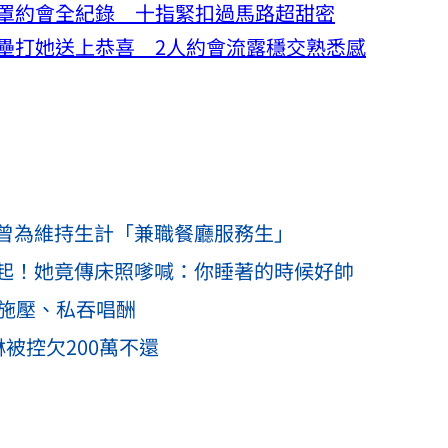
罩約會全紀錄 十指緊扣過馬路超甜密
壘打她送上恭喜 2人約會流露穩交熟悉感
曾為維持生計「兼職餐廳服務生」
起！她竟傳床照嗲喊：你睡著的時候好帥
指施壓、私吞唱酬
被控欠200萬不還