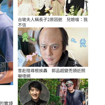
台玻夫人稱長子2原因逝　兒媳嗆：我
不信
昔赴陸尋根挨轟　郭品超變禿頭近照
嚇壞網
的實境