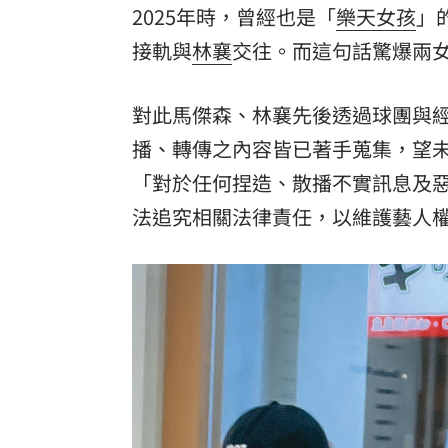
2025年時，曾經也是「
樂天女孩
」
8國球員齊聚高雄 Formosa 7s掀足球
接軌與
林襄
交往。而這句話驚爆兩
理想混蛋號召粉絲跨海追星吃美食！
18:
對此馬傑森、林襄先後透過球團與
播、轉傳之內容皆已著手蒐集，望
「對於任何捏造、散播不實訊息及
法追究相關法律責任，以維護藝人