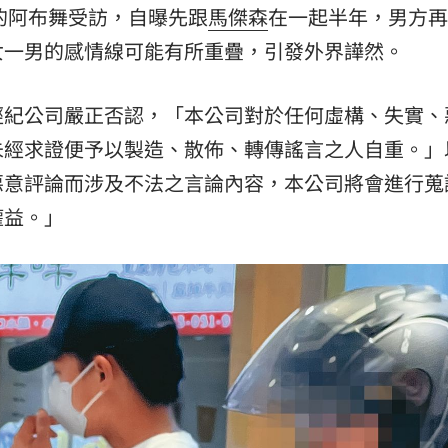
的阿布舞受訪，自曝先跟
馬傑森
在一起半年，男方再
熱潮
10:00
女一男的感情線可能有所重疊，引發外界譁然。
15
經紀公司嚴正否認，「本公司對於任何虛構、失實、
未經求證便予以製造、散佈、轉傳謠言之人自重。」
惡意評論而涉及不法之言論內容，本公司將會進行蒐
權益。」