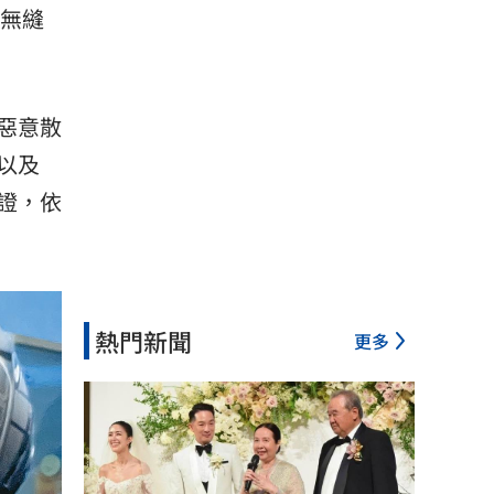
無縫
惡意散
以及
證，依
熱門新聞
更多