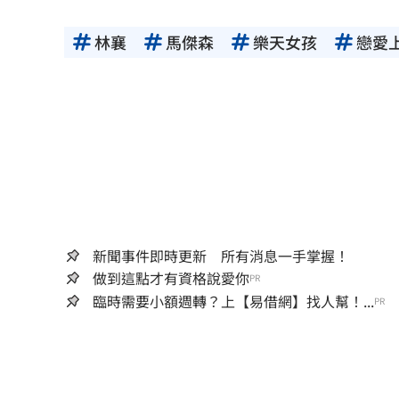
林襄
馬傑森
樂天女孩
戀愛
新聞事件即時更新 所有消息一手掌握！
做到這點才有資格說愛你
PR
臨時需要小額週轉？上【易借網】找人幫！...
PR