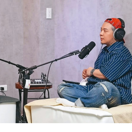
調查
20:35
危
20:30
卡住
20:30
歉了
20:30
」氣
12:00
成形
12:00
場！
10:30