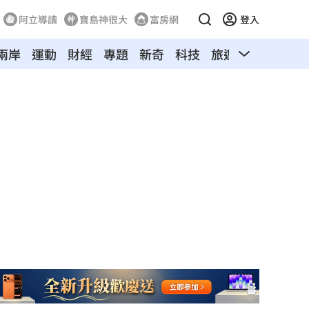
阿立導讀
寶島神很大
富房網
登入
兩岸
運動
財經
專題
新奇
科技
旅遊
汽車
寵物