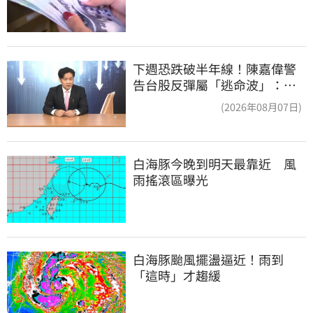
下週恐跌破半年線！陳嘉偉警
告台股反彈屬「逃命波」：空
頭大屠殺剛開始
(2026年08月07日)
白海豚今晚到明天最靠近　風
雨搖滾區曝光
白海豚颱風擺盪逼近！雨到
「這時」才趨緩