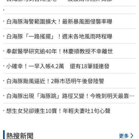
白海豚海警範圍擴大！最新暴風圈侵襲率曝
白海豚「一路搖擺」！週末各地風雨時程曝
奉獻醫學研究逾40年！林慶順教授不幸離世
小確幸！一早入帳4.2萬 還有18筆錢連發
白海豚颱風逼近！2縣市恐明午後發陸警
白海豚出現「海豚跳」路徑又變！今晚到明天最靠
近 風雨搖滾區曝光
想生女兒卻連生10寶！年輕夫妻吐1句心聲
熱搜新聞
更多