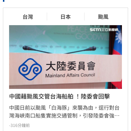
台灣
日本
颱風
中國藉颱風交管台海船舶 ！陸委會回擊
中國日前以颱風「白海豚」來襲為由，逕行對台
灣海峽南口船隻實施交通管制，引發陸委會強烈
反彈。陸委會批評中方聲明粗暴且漠視國際法，
-316分鐘前
強調中共無權管轄台灣海域，並請北京當局恪守