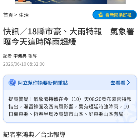
首頁
生活
看新聞換好禮
快訊／18縣市豪、大雨特報 氣象署
曝今天這時降雨趨緩
記者
李鴻典
報導
2026/06/10 08:32:00
阿立幫你摘要新聞重點
去看看
提高警覺！氣象署持續在今（10）天08:20發布豪雨特報
指出，滯留鋒面及西南風影響，易有短延時強降雨，10
日臺東縣、恆春半島及高雄市山區、屏東縣山區有局部
大雨或豪雨，西半部地區及花蓮山區有局部大雨發生的
機率，請注意雷擊及強陣風，低窪地區請慎防積淹水，
記者李鴻典／台北報導
連日降雨，山區仍請留意坍方、落石及土石流。