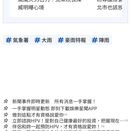
北市也該放4
威明曝心境
氣象署
大雨
豪雨特報
陣雨
新聞事件即時更新 所有消息一手掌握！
一手掌握明星動態 即刻下載娛樂星聞APP
做到這點才有資格說愛你
PR
立即諮詢HPV！是對自己健康最好的投資，把握現在不
PR
嫌晚！
伴侶和妳一起預防HPV，才有資格說愛妳！
PR