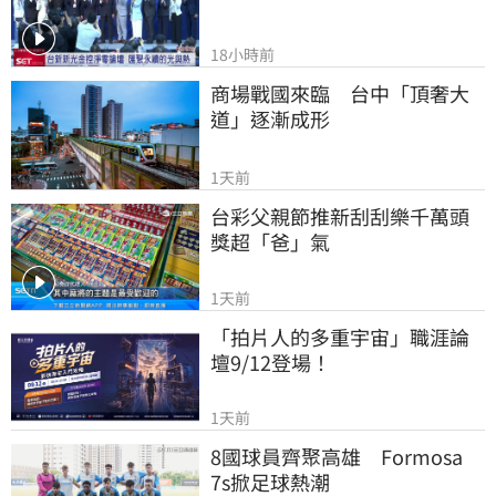
18小時前
商場戰國來臨　台中「頂奢大
道」逐漸成形
1天前
台彩父親節推新刮刮樂千萬頭
獎超「爸」氣
1天前
「拍片人的多重宇宙」職涯論
壇9/12登場！
1天前
8國球員齊聚高雄　Formosa 
7s掀足球熱潮