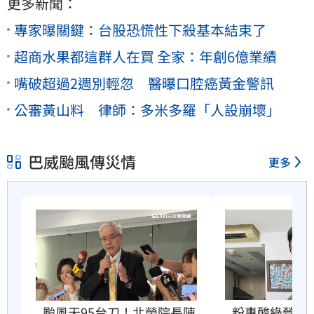
更多新聞：
專家曝關鍵：台股恐慌性下殺基本結束了
超商水果都這群人在買 全家：年創6億業績
嘴破超過2週別輕忽 醫曝口腔癌黃金警訊
公審黃山料 律師：多米多羅「人設崩壞」
巴威颱風傳災情
更多
粉專酸綠營颱
颱風天95台刀！北榮院長陳