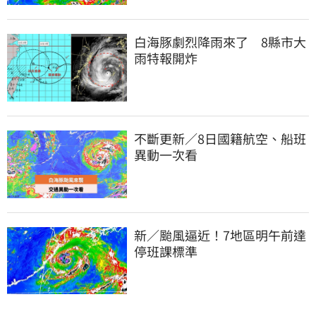
白海豚劇烈降雨來了　8縣市大
雨特報開炸
不斷更新／8日國籍航空、船班
異動一次看
新／颱風逼近！7地區明午前達
停班課標準