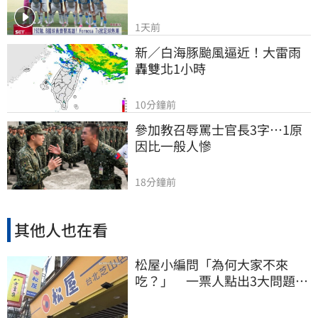
1天前
新／白海豚颱風逼近！大雷雨
轟雙北1小時
10分鐘前
參加教召辱罵士官長3字…1原
因比一般人慘
18分鐘前
其他人也在看
松屋小編問「為何大家不來
吃？」 一票人點出3大問題：
滿手好牌打到爛