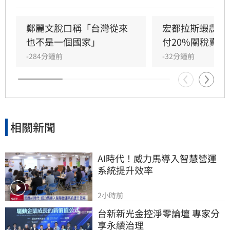
規範、管好自家防颱事宜，「不必越俎代庖」。
鄭麗文脫口稱「台灣從來
宏都拉斯蝦農嗆
也不是一個國家」
付20%關稅賣台
-284分鐘前
-32分鐘前
相關新聞
AI時代！威力馬導入智慧營運
系統提升效率
2小時前
台新新光金控淨零論壇 專家分
享永續治理