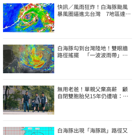
快訊／風雨狂炸！白海豚颱風
暴風圈逼進北台灣 7地區達停
班課標準
白海豚勾到台灣陸地！雙眼牆
路徑搖擺 「一波波雨帶」開
炸北部時程曝
無用老爸！單親父棄高薪 顧
自閉雙胞胎兒15年仍遭嗆：怎
不教好再帶出門
白海豚出現「海豚跳」路徑又