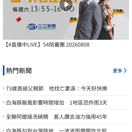
【#直播中LIVE】54陪審團 20260808
熱門新聞
更多
73歲首過父親節 他找亡妻淚：今天好快樂
白海豚颱風影響時間增加 1地區恐炸雨3天
全聯阿嬤級洗碗精 客人讚去油力強用45年
白海豚勾到台灣陸地 一波波雨帶開炸北部