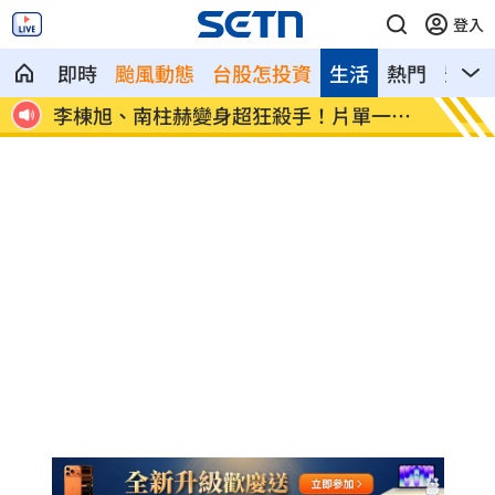
登入
即時
颱風動態
台股怎投資
生活
熱門
影音
1小時
李棟旭、南柱赫變身超狂殺手！片單一次
父親節
看
親