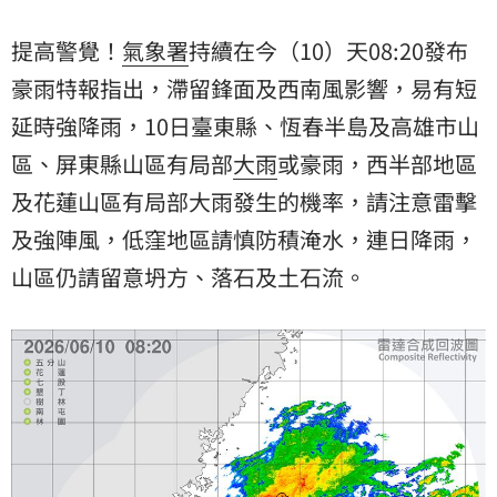
提高警覺！
氣象署
持續在今（10）天08:20發布
豪雨特報
指出，滯留鋒面及西南風影響，易有短
延時強降雨，10日臺東縣、恆春半島及高雄市山
區、屏東縣山區有局部
大雨
或豪雨，西半部地區
及花蓮山區有局部大雨發生的機率，請注意雷擊
及強陣風，低窪地區請慎防積淹水，連日降雨，
山區仍請留意坍方、落石及土石流。