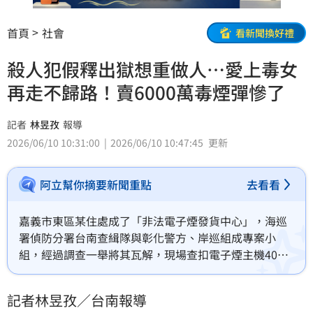
首頁
社會
看新聞換好禮
殺人犯假釋出獄想重做人⋯愛上毒女
再走不歸路！賣6000萬毒煙彈慘了
記者
林昱孜
報導
2026/06/10 10:31:00
2026/06/10 10:47:45
更新
阿立幫你摘要新聞重點
去看看
嘉義市東區某住處成了「非法電子煙發貨中心」，海巡
署偵防分署台南查緝隊與彰化警方、岸巡組成專案小
組，經過調查一舉將其瓦解，現場查扣電子煙主機4000
台、煙彈9500和及相關組裝元件1箱，與前次遭查扣之
電子煙主機，合計市值逾6000萬元；據了解，主嫌黃姓
記者林昱孜／台南報導
男子曾因殺人罪遭判無期徒刑，出獄後原想重新做人，