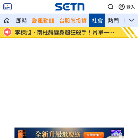
登入
即時
颱風動態
台股怎投資
社會
熱門
影音
1小時
李棟旭、南柱赫變身超狂殺手！片單一次
父親節
看
親