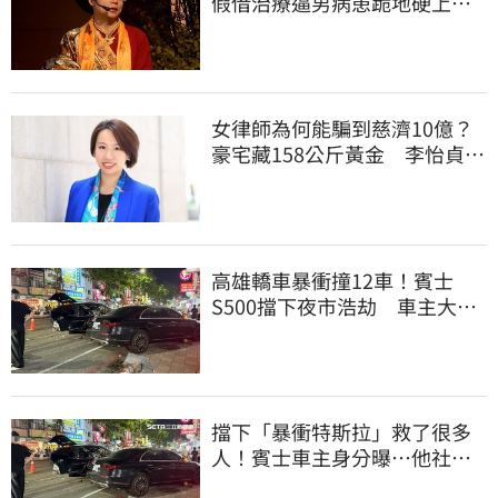
假借治療逼男病患跪地硬上…
遭判刑4年8月
女律師為何能騙到慈濟10億？
豪宅藏158公斤黃金 李怡貞驚
曝背後身分
高雄轎車暴衝撞12車！賓士
S500擋下夜市浩劫 車主大
度：車再買就有
擋下「暴衝特斯拉」救了很多
人！賓士車主身分曝…他社群
擁1.4萬追蹤