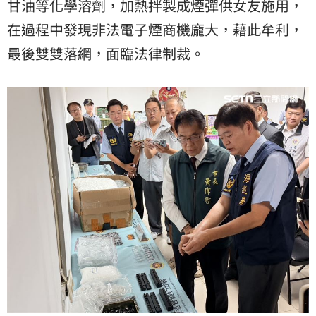
甘油等化學溶劑，加熱拌製成煙彈供女友施用，
在過程中發現非法電子煙商機龐大，藉此牟利，
最後雙雙落網，面臨法律制裁。