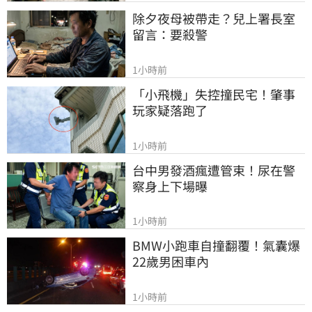
除夕夜母被帶走？兒上署長室
留言：要殺警
1小時前
「小飛機」失控撞民宅！肇事
玩家疑落跑了
1小時前
台中男發酒瘋遭管束！尿在警
察身上下場曝
1小時前
BMW小跑車自撞翻覆！氣囊爆
22歲男困車內
1小時前