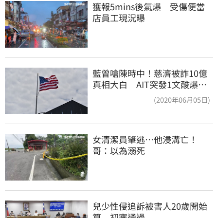
獲報5mins後氣爆　受傷便當
店員工現況曝
藍曾嗆陳時中！慈濟被詐10億
真相大白 AIT突發1文酸爆…
他笑：真的很會
(2020年06月05日)
女清潔員肇逃⋯他浸溝亡！
哥：以為溺死
兒少性侵追訴被害人20歲開始
算　初審通過