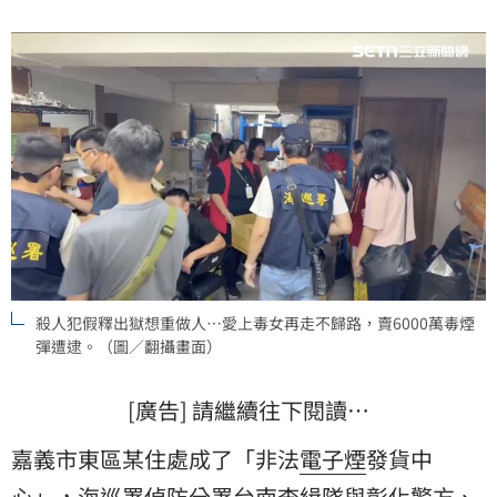
但卻在3年前交了有毒癮的顏姓女友，開始習製摻有「依
托咪酯」煙彈，進而開始與中國大陸業者勾結，在台建
立據點牟利，訊後被依危害毒品防治條例移送，黃男、
顏女分別以5萬元、3萬元交保。
殺人犯假釋出獄想重做人⋯愛上毒女再走不歸路，賣6000萬毒煙
彈遭逮。（圖／翻攝畫面）
[廣告] 請繼續往下閱讀…
嘉義市東區某住處成了「非法
電子煙
發貨中
心」，
海巡署
偵防分署台南查緝隊與彰化警方、