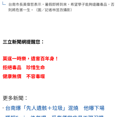
台南市長黃偉哲表示，暑假即將到來，希望學子能夠遠離毒品，否
則將危害一生。（圖／記者林昱孜攝影）
三立新聞網提醒您：
莫逞一時樂，遺害百年身！
拒絕毒品 珍惜生命
健康無價 不容毒噬
更多新聞：
台南爆「先人遺骸＋垃圾」混燒 他曝下場