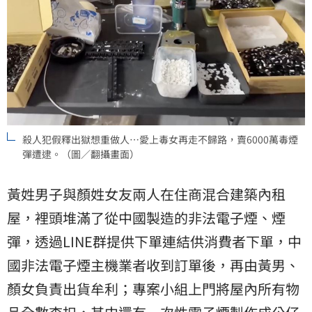
殺人犯假釋出獄想重做人⋯愛上毒女再走不歸路，賣6000萬毒煙
彈遭逮。（圖／翻攝畫面）
黃姓男子與顏姓女友兩人在住商混合建築內租
屋，裡頭堆滿了從中國製造的非法電子煙、煙
彈，透過LINE群提供下單連結供消費者下單，中
國非法電子煙主機業者收到訂單後，再由黃男、
顏女負責出貨牟利；專案小組上門將屋內所有物