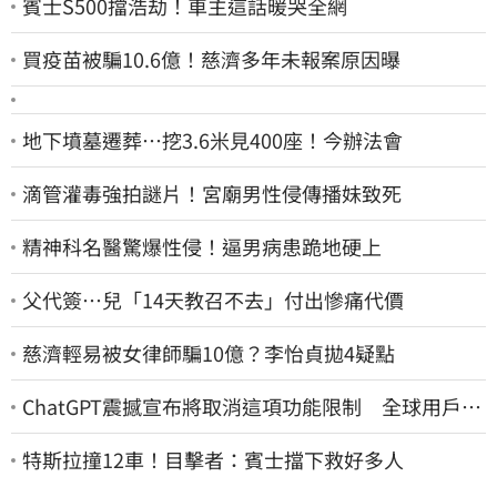
賓士S500擋浩劫！車主這話暖哭全網
買疫苗被騙10.6億！慈濟多年未報案原因曝
地下墳墓遷葬…挖3.6米見400座！今辦法會
滴管灌毒強拍謎片！宮廟男性侵傳播妹致死
精神科名醫驚爆性侵！逼男病患跪地硬上
父代簽…兒「14天教召不去」付出慘痛代價
慈濟輕易被女律師騙10億？李怡貞拋4疑點
ChatGPT震撼宣布將取消這項功能限制 全球用戶即
刻起「免費」用到飽
特斯拉撞12車！目擊者：賓士擋下救好多人