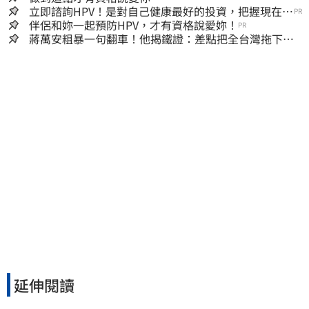
立即諮詢HPV！是對自己健康最好的投資，把握現在不
PR
嫌晚！
伴侶和妳一起預防HPV，才有資格說愛妳！
PR
蔣萬安粗暴一句翻車！他揭鐵證：差點把全台灣拖下水
哪時道歉
延伸閱讀