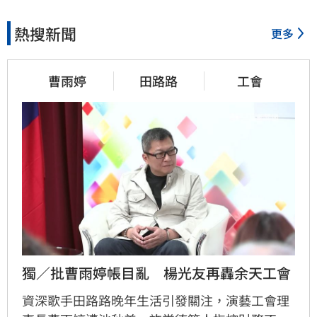
熱搜新聞
更多
曹雨婷
田路路
工會
獨／批曹雨婷帳目亂　楊光友再轟余天工會
資深歌手田路路晚年生活引發關注，演藝工會理