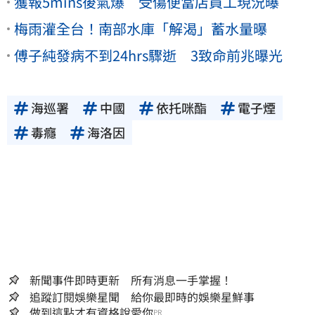
獲報5mins後氣爆 受傷便當店員工現況曝
梅雨灌全台！南部水庫「解渴」蓄水量曝
傅子純發病不到24hrs驟逝 3致命前兆曝光
海巡署
中國
依托咪酯
電子煙
毒癮
海洛因
新聞事件即時更新 所有消息一手掌握！
追蹤訂閱娛樂星聞 給你最即時的娛樂星鮮事
做到這點才有資格說愛你
PR