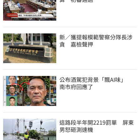
新／獲提報模範警察分隊長涉
貪　嘉檢聲押
公布酒駕犯背景「飄AI味」　
南市府回應了
這路段半年開2219罰單　屏東
男怒砸測速機