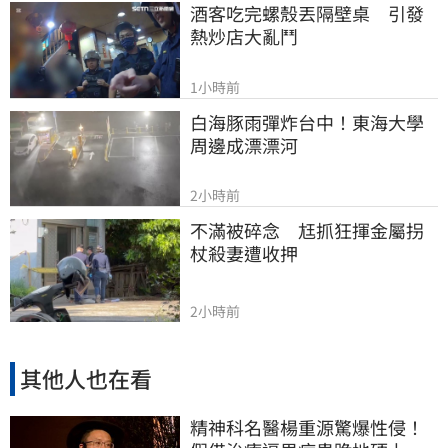
酒客吃完螺殼丟隔壁桌　引發
熱炒店大亂鬥
1小時前
白海豚雨彈炸台中！東海大學
周邊成漂漂河
2小時前
不滿被碎念　尪抓狂揮金屬拐
杖殺妻遭收押
2小時前
其他人也在看
精神科名醫楊重源驚爆性侵！