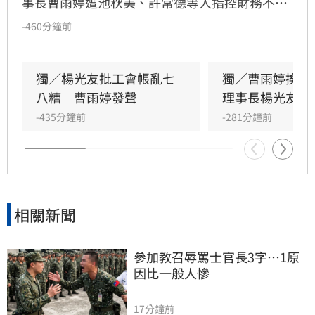
事長曹雨婷遭池秋美、許常德等人指控財務不透
明及未照顧資深藝人，引發演藝圈軒然大波。針
-460分鐘前
對李亞萍提及余天過去經營工會的貢獻，前理事
長楊光友出面駁斥，澄清余天所屬工會與演藝工
會無關，更直言演藝圈工會林立現象混亂，強調
獨／楊光友批工會帳亂七
獨／曹雨婷挨轟
自己成立的台灣演藝人員協會運作順利，不願捲
八糟　曹雨婷發聲
理事長楊光友開
入紛爭。這場關於藝人工會權益與財務管理的爭
-435分鐘前
-281分鐘前
議，隨著各界大咖發聲，讓演藝圈內部矛盾浮上
檯面，也凸顯了資深藝人照護制度的結構性問
題，引發社會廣泛關注與討論。
相關新聞
參加教召辱罵士官長3字…1原
因比一般人慘
17分鐘前