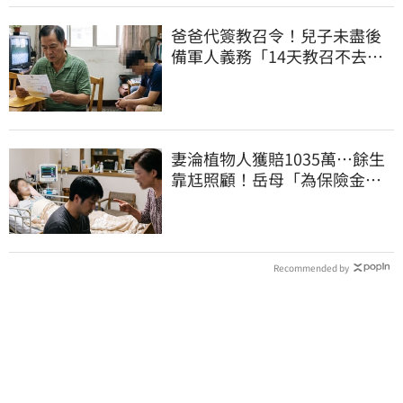
爸爸代簽教召令！兒子未盡後
備軍人義務「14天教召不去」
換3個月刑期
妻淪植物人獲賠1035萬…餘生
靠尪照顧！岳母「為保險金開
撕」告女婿討錢
Recommended by