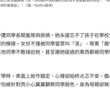
後遺症」。（圖／Netflix提供）
曾遭同學長期羞辱與排擠，她永遠忘不了孩子在學校
哭的模樣。女兒不僅被同學當眾叫「滾」、辱罵「廢
其他同學不敢接近她，甚至連她碰過的東西都被同學
下學時，表面上故作鎮定，心裡卻始終忐忑不安，擔
害怕被針對而小心翼翼觀察同學臉色，身為母親卻無