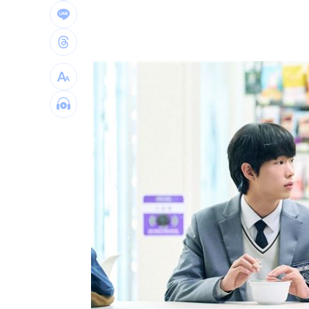
以前沒EZWAY沒報關也買到？他：那叫
駐英代表處99Ｋ徵才 工作內容曝網酸
漢光首日出包！主戰車噴裝…居民撿到
伊朗警告波灣國家 美動武恐危及能源
台灣彩券開獎直播中
20:31
LIVE三立+24小時直播
15:27
三立iNEWS新聞台線上直播
18:00
市場到酒場料理！可果美蕃茄醬創無限
父親節送會拉筋的按摩椅 爸爸「筋歡喜
油品食安事件引關注 挑選保健食品要注