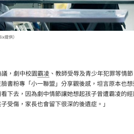
:00
11:00
ix提供）
熱議，劇中校園
霸凌
、教師受辱及青少年犯罪等情節
在臉書粉專「小一聯盟」分享觀後感，坦言原本也想
續看下去，因為劇中情節讓她想起孩子曾遭霸凌的經
孩子受傷，家長也會留下很深的後遺症。」