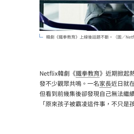
罕病博士彭士齊 輪椅上的生命覺醒！
11
酷澎「爸氣父親節」國際官方品牌齊聚
韓劇《鐵拳教育》上線後話題不斷。（圖／Netfl
Netflix韓劇《
鐵拳教育
》近期掀起
發不少觀眾共鳴。一名
家長
近日就
但看到前幾集後卻發現自己無法繼
「原來孩子被霸凌這件事，不只是