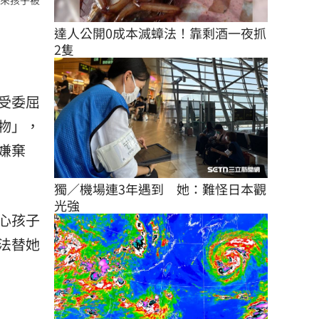
達人公開0成本滅蟑法！靠剩酒一夜抓
2隻
受委屈
物」，
嫌棄
獨／機場連3年遇到　她：難怪日本觀
光強
心孩子
法替她