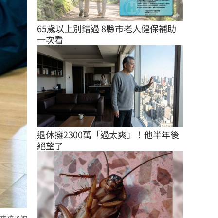
65歲以上別錯過 8縣市老人健保補助
一次看
退休擁2300萬「過太爽」！他半年後
絕望了
來孩子被