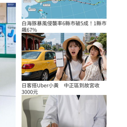
白海豚暴風侵襲率6縣市破5成！1縣市
飆67%
日客搭Uber小黃　中正區到故宮收
3000元