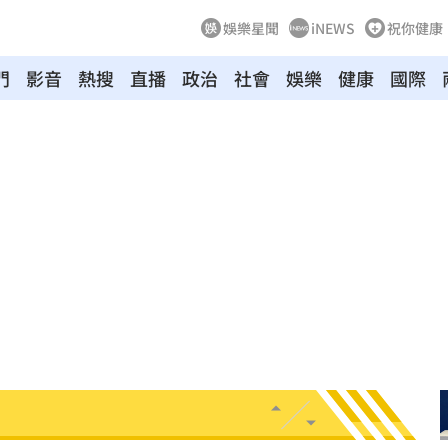
娛樂星聞
iNEWS
祝你健康
門
影音
熱搜
直播
政治
社會
娛樂
健康
國際
風雨
08:18
事
08:14
侶
08:06
畫面
07:56
晃
07:55