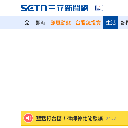
即時
颱風動態
台股怎投資
生活
熱
白海豚北轉關鍵！中部以北這天間歇性
中國急頒鎖國新法 他驚曝習近平焦慮2
不是化妝！女性1行為更易找到工作和伴
15年摯愛頭七回家了 唐綺陽哭曬驚人
新／日本熊本爆5.1地震！多縣市明顯搖
藍猛打台糖！律師神比喻酸爆
07:53