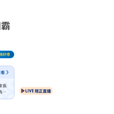
園霸
換好禮
看看
家長
現正直播
為劇
」