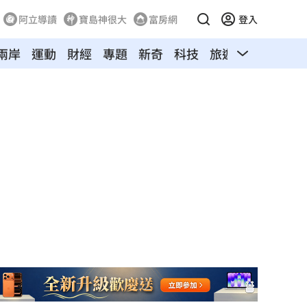
阿立導讀
寶島神很大
富房網
登入
兩岸
運動
財經
專題
新奇
科技
旅遊
汽車
寵物