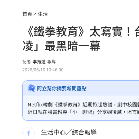
小確幸！一早入帳4.2萬 還有18筆錢連
首頁
生活
AAA第五波重磅名單！ITZY單飛的她也
《鐵拳教育》太寫實！
超微Q2財報好香 供應鏈4強必收
07:45
凌」最黑暗一幕
猥褻女同事…變態保全：幫妳克服心理
國庫空了？中國啟動全球大追稅
07:41
記者
李育道
報導
2026/06/10 10:46:00
鄭麗文捐熊本100萬 小粉紅抓1細節轟
阿立幫你摘要新聞重點
獨／擁上千萬資產 70歲大咖男星公布
休旅車65萬有找 還標配通風座椅
07:30
Netflix韓劇《鐵拳教育》近期掀起熱議，劇中
近日就在臉書粉專「小一聯盟」分享觀後感，坦言
白海豚最新各國路徑曝 從這登陸直衝
中情節讓她想起孩子曾遭霸凌的經歷，「原來孩子
生活中心／綜合報導
家族沒人活過50歲 蔣友柏駁鉅額家產