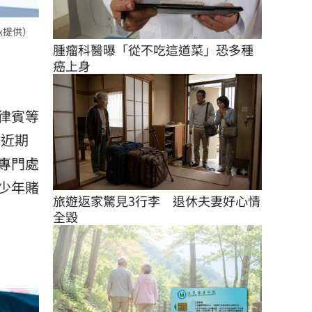
x提供）
腫瘤科醫曝「從不吃這道菜」恐多種
癌上身
律賓等
為近期
專門處
少年賭
旅遊返家驚見3行李　退休夫妻好心情
全毀