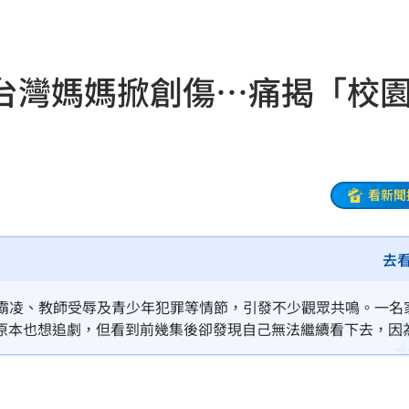
發
07:53
來了
07:47
台灣媽媽掀創傷…痛揭「校
障礙
07:43
看新聞
辱華
07:40
去
遺囑
07:31
校園霸凌、教師受辱及青少年犯罪等情節，引發不少觀眾共鳴。一名
原本也想追劇，但看到前幾集後卻發現自己無法繼續看下去，因
中國
07:27
被霸凌這件事，不只是孩子受傷，家長也會留下很深的後遺症。
傳聞
07:10