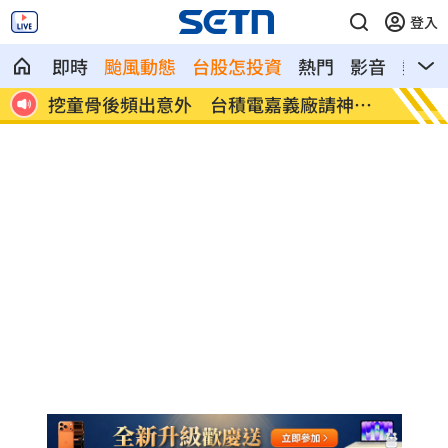
登入
即時
颱風動態
台股怎投資
熱門
影音
熱搜
球王
挖童骨後頻出意外 台積電嘉義廠請神鎮
這吃法
煞
賣