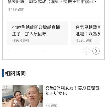
發表評論，轉型成政治網紅，還擔任北市黨部執
行長，並於今天5月卸下政治職務。他今（5）日
-348分鐘前
分享近期的經歷，「3個星期，3輪面試，昨天終
於告一段落。」
44歲焦糖離開政壇變直播
台男星轉戰直播
主了　加入原因曝
遭嗆：以為多紅
-186分鐘前
-162分鐘前
相關新聞
交過2外籍女友！姜厚任曝曾一
年不近女色
7分鐘前