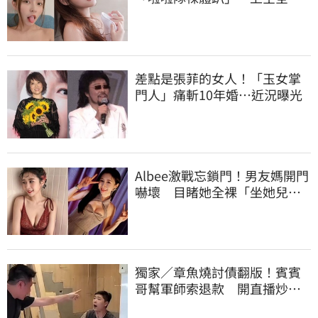
被看光光
差點是張菲的女人！「玉女掌
門人」痛斬10年婚…近況曝光
Albee激戰忘鎖門！男友媽開門
嚇壞 目睹她全裸「坐她兒子
身上」
獨家／章魚燒討債翻版！賓賓
哥幫軍師索退款 開直播炒作
店家急報案