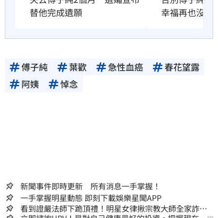
替他完成遺願
幸福再也沒有
傅子純
葉歡
急性血癌
春花望露
阿姨
悼念
新聞事件即時更新 所有消息一手掌握！
一手掌握明星動態 即刻下載娛樂星聞APP
看到證嚴法師下跪頂禮！明星女律揪宗教大師全家詐慈
PR