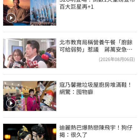
百大巨星再+1
北市教育局稱營養午餐「廚餘
可給弱勢」惹議 蔣萬安急
喊：不會這樣做
(2026年08月06日)
寇乃馨撇垃圾屋廚房堆滿鞋！
網驚：囤物癖
迪麗熱巴爆熱戀陳飛宇！狗仔
揭：很久了