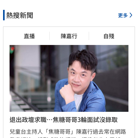
熱搜新聞
更多
直播
陳嘉行
自殘
退出政壇求職…焦糖哥哥3輪面試沒錄取
兒童台主持人「焦糖哥哥」陳嘉行過去常在網路