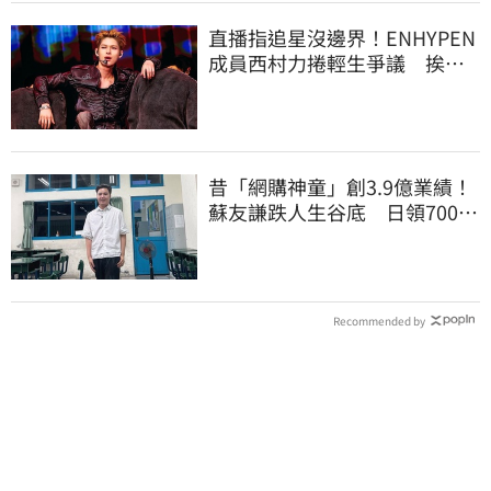
直播指追星沒邊界！ENHYPEN
成員西村力捲輕生爭議 挨
批：獨厚國外粉絲
昔「網購神童」創3.9億業績！
蘇友謙跌人生谷底 日領700元
零用錢重出發
Recommended by