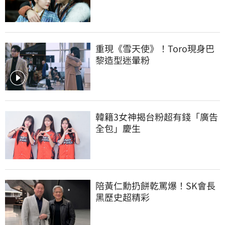
重現《雪天使》！Toro現身巴
黎造型迷暈粉
韓籍3女神揭台粉超有錢「廣告
全包」慶生
陪黃仁勳扔餅乾罵爆！SK會長
黑歷史超精彩