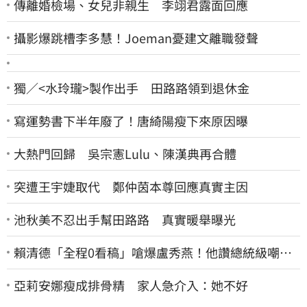
傳離婚檢場、女兒非親生 李翊君露面回應
攝影爆跳槽李多慧！Joeman憂建文離職發聲
獨／<水玲瓏>製作出手 田路路領到退休金
寫運勢書下半年廢了！唐綺陽瘦下來原因曝
大熱門回歸 吳宗憲Lulu、陳漢典再合體
突遭王宇婕取代 鄭仲茵本尊回應真實主因
池秋美不忍出手幫田路路 真實暖舉曝光
賴清德「全程0看稿」嗆爆盧秀燕！他讚總統級嘲
諷：把8年總帳一次掀翻
亞莉安娜瘦成排骨精 家人急介入：她不好