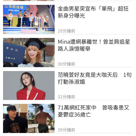
金曲男星突宣布「單飛」超狂
新身分曝光
29分鐘前
Mina遭網暴離世！曾並肩追星
路人淚憶暖舉
30分鐘前
范曉萱好友竟是大咖天后　1句
打動孫淑媚
32分鐘前
71萬網紅死家中　曾吸毒患又
憂鬱症36歲亡
39分鐘前