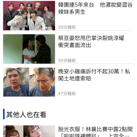
韓團連5年來台　他濃妝變澀谷
辣妹系男生
39分鐘前
蔡亘晏怒甩巴掌決裂姚淳耀　
衝突畫面流出
39分鐘前
晚安小雞痛訴付不起30萬！私
闖土地遭索賠
47分鐘前
其他人也在看
脫光衣服！林襄比賽中露2點開
「啦啦隊裸體趴」 上空全裸