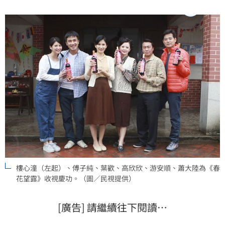
樓心潼（左起）、傅子純、葉歡、高欣欣、游安順、蕭大陸為《春
花望露》收視慶功。（圖／民視提供）
[廣告] 請繼續往下閱讀…