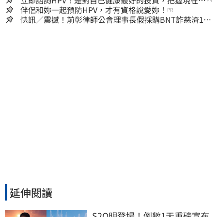
濟…全家爽睡黃金堆
立即諮詢HPV！是對自己健康最好的投資，把握現在不
嫌晚！
伴侶和妳一起預防HPV，才有資格說愛妳！
PR
快訊／震撼！前彰律師公會理事長假採購BNT詐慈濟10
億、洗錢囤232kg黃金
延伸閱讀
S2O明登場！倒數1天重磅宣布