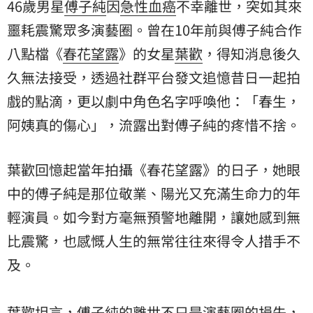
46歲男星
傅子純
因
急性血癌
不幸離世，突如其來
噩耗震驚眾多演藝圈。曾在10年前與傅子純合作
八點檔《
春花望露
》的女星
葉歡
，得知消息後久
久無法接受，透過社群平台發文追憶昔日一起拍
戲的點滴，更以劇中角色名字呼喚他：「春生，
阿姨
真的傷心」，流露出對傅子純的疼惜不捨。
葉歡回憶起當年拍攝《春花望露》的日子，她眼
中的傅子純是那位敬業、陽光又充滿生命力的年
輕演員。如今對方毫無預警地離開，讓她感到無
比震驚，也感慨人生的無常往往來得令人措手不
及。
葉歡坦言，傅子純的離世不只是演藝圈的損失，