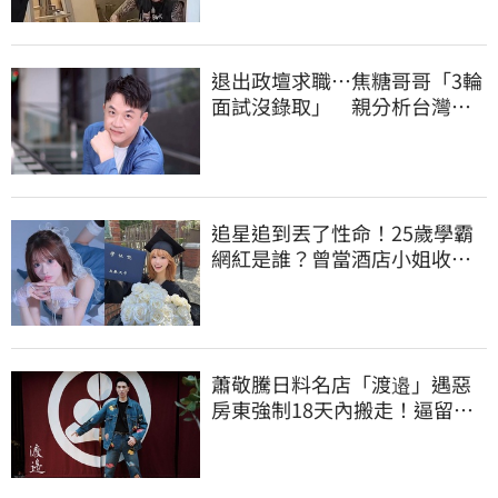
退出政壇求職…焦糖哥哥「3輪
面試沒錄取」 親分析台灣職
場現況這樣說
追星追到丟了性命！25歲學霸
網紅是誰？曾當酒店小姐收入
破億 警方證實
蕭敬騰日料名店「渡邉」遇惡
房東強制18天內搬走！逼留裝
潢：好聚好散