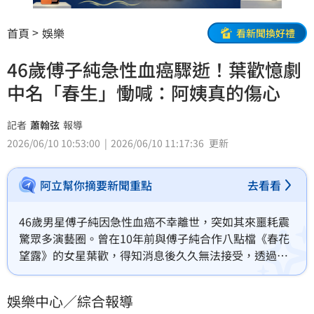
首頁
娛樂
看新聞換好禮
46歲傅子純急性血癌驟逝！葉歡憶劇
中名「春生」慟喊：阿姨真的傷心
記者
蕭翰弦
報導
2026/06/10 10:53:00
2026/06/10 11:17:36
更新
阿立幫你摘要新聞重點
去看看
46歲男星傅子純因急性血癌不幸離世，突如其來噩耗震
驚眾多演藝圈。曾在10年前與傅子純合作八點檔《春花
望露》的女星葉歡，得知消息後久久無法接受，透過社
群平台發文追憶昔日一起拍戲的點滴，更以劇中角色名
字呼喚他：「春生，阿姨真的傷心」，流露出對傅子純
娛樂中心／綜合報導
的疼惜不捨。