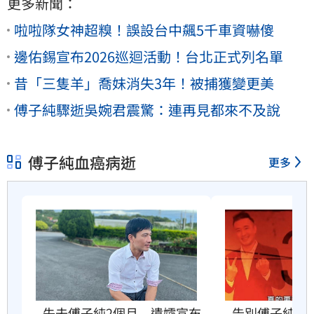
更多新聞：
啦啦隊女神超糗！誤設台中飆5千車資嚇傻
邊佑錫宣布2026巡迴活動！台北正式列名單
昔「三隻羊」喬妹消失3年！被捕獲變更美
傅子純驟逝吳婉君震驚：連再見都來不及說
傅子純血癌病逝
更多
失去傅子純2個月　遺孀宣布
告別傅子純　