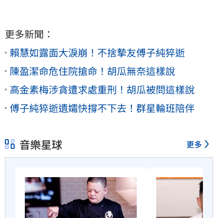
更多新聞：
賴慧如露面大淚崩！不捨摯友傅子純猝逝
陳盈潔命危住院搶命！胡瓜無奈這樣說
高金素梅涉貪遭求處重刑！胡瓜被問這樣說
傅子純猝逝遺孀快撐不下去！群星輪班陪伴
音樂星球
更多