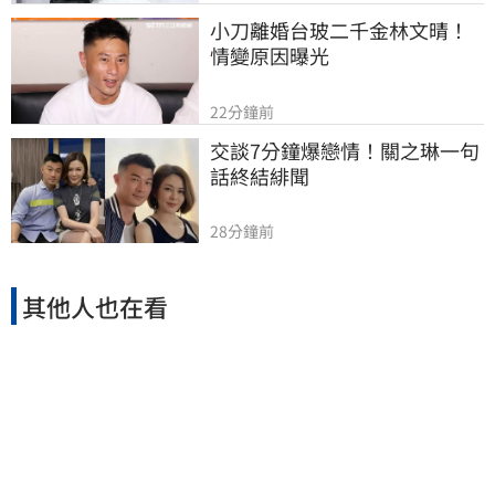
小刀離婚台玻二千金林文晴！
情變原因曝光
22分鐘前
交談7分鐘爆戀情！關之琳一句
話終結緋聞
28分鐘前
其他人也在看