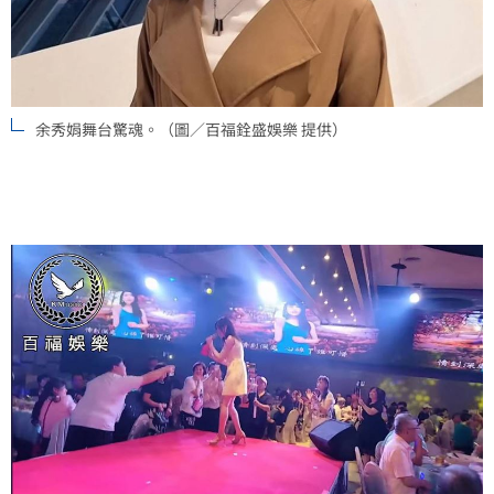
余秀娟舞台驚魂。（圖／百福銓盛娛樂 提供）