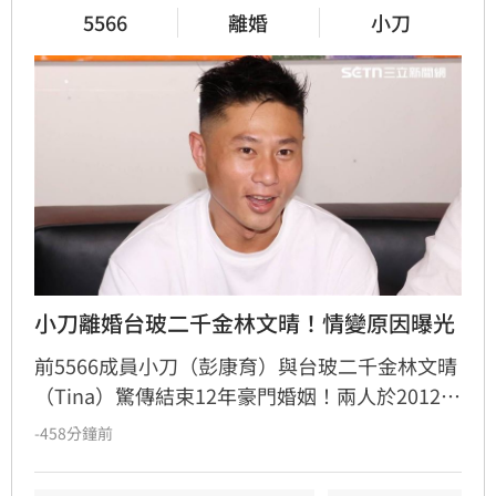
5566
離婚
小刀
小刀離婚台玻二千金林文晴！情變原因曝光
前5566成員小刀（彭康育）與台玻二千金林文晴
（Tina）驚傳結束12年豪門婚姻！兩人於2012年
舉辦耗資逾500萬的世紀婚宴，曾是演藝圈與豪
-458分鐘前
門聯姻的佳話，如今卻傳出已低調離婚，兩名子
女目前由林文晴照料。據知情人士透露，兩人因