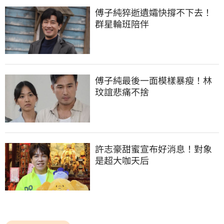
傅子純猝逝遺孀快撐不下去！
群星輪班陪伴
傅子純最後一面模樣暴瘦！林
玟誼悲痛不捨
許志豪甜蜜宣布好消息！對象
是超大咖天后