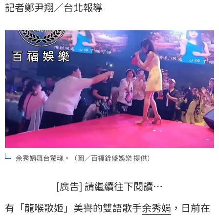
記者鄭尹翔／台北報導
重，由於飲料來源不明、男子行徑特殊，也讓外界開始
關注藝人表演安全問題。
余秀娟舞台驚魂。（圖／百福銓盛娛樂 提供）
[廣告] 請繼續往下閱讀…
有「龍喉歌姬」美譽的雙語歌手
余秀娟
，日前在