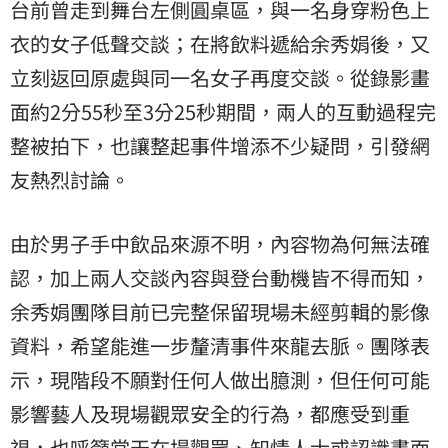
台前曾走到舞台左側圓桌區，與一名身穿粉色上
衣的女子低聲交談；在將飲料遞給余秀娟後，又
立刻返回原處與同一名女子再度交談。從錄影畫
面約2分55秒至3分25秒期間，兩人的互動過程完
整被拍下，也讓整起事件增添不少疑問，引發網
友熱烈討論。
由於男子手中飲品來源不明，內容物為何無法確
認，加上兩人交談內容與登台動機皆不得而知，
余秀娟團隊目前已完整保留現場未經剪輯的影像
資料，希望能進一步釐清事件來龍去脈。團隊表
示，現階段不願對任何人做出臆測，但任何可能
影響藝人及現場觀眾安全的行為，都應受到重
視，也呼籲當天在場觀眾、知情人士或認識畫面