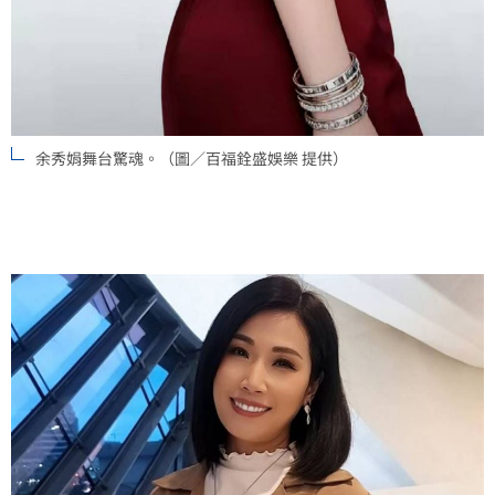
余秀娟舞台驚魂。（圖／百福銓盛娛樂 提供）