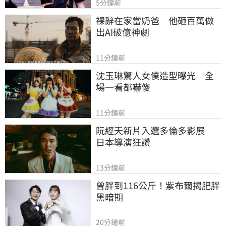
5分鐘前
裸辭在家當奶爸　他砸百萬做
出AI破億神劇
11分鐘前
沈玉琳驚人女僕造型曝光　全
場一看都嚇傻
11分鐘前
阮經天新片入選多倫多影展　
日本導演狂讚
13分鐘前
曾胖到116公斤！紫布爾揭肥胖
黑暗期
20分鐘前