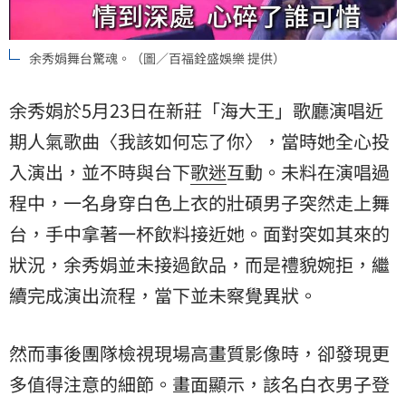
余秀娟舞台驚魂。（圖／百福銓盛娛樂 提供）
余秀娟於5月23日在新莊「海大王」歌廳演唱近
期人氣歌曲〈我該如何忘了你〉，當時她全心投
入演出，並不時與台下
歌迷
互動。未料在演唱過
程中，一名身穿白色上衣的壯碩男子突然走上舞
台，手中拿著一杯飲料接近她。面對突如其來的
狀況，余秀娟並未接過飲品，而是禮貌婉拒，繼
續完成演出流程，當下並未察覺異狀。
然而事後團隊檢視現場高畫質影像時，卻發現更
多值得注意的細節。畫面顯示，該名白衣男子登