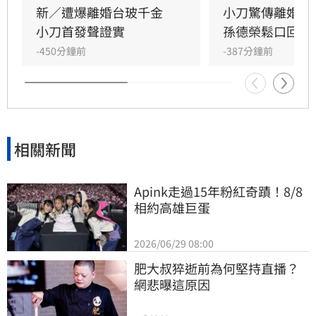
長年相處失去交集，且小刀長期「無特別作為」
新／遭爆離婚台玻千金　
小刀驚傳離婚台
導致感情破裂。小刀昔日以5566成員身分紅遍亞
小刀首發聲證實
孫德榮鬆口回應
洲，後轉型幕後經營影視與文創事業，對於婚變
-450分鐘前
-387分鐘前
傳聞，雙方至今皆未公開回應與說明，昔日宛如
童
相關新聞
Apink走過15年粉紅奇蹟！8/8
相約高雄巨蛋
2026/06/29 08:00
肥大叔猝逝前為何堅持直播？
網悲曝這原因