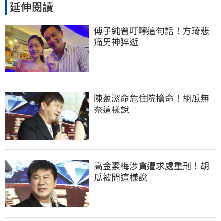
延伸閱讀
傅子純曾叮嚀這句話！方琦悲
痛男神猝逝
陳盈潔命危住院搶命！胡瓜無
奈這樣說
高金素梅涉貪遭求處重刑！胡
瓜被問這樣說