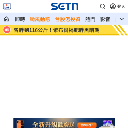
登入
即時
颱風動態
台股怎投資
熱門
影音
熱搜
胖黑暗期
小刀離婚台玻二千金林文晴！情變原因曝
光