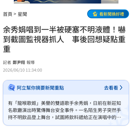
首頁
星聞
看新聞換好禮
余秀娟唱到一半被硬塞不明液體！嚇
到截圖監視器抓人 事後回想疑點重
重
記者
鄭尹翔
報導
2026/06/10 11:34:00
阿立幫你摘要新聞重點
去看看
有「龍喉歌姬」美譽的雙語歌手余秀娟，日前在新莊知
名歌廳演出時驚傳舞台安全事件。一名陌生男子突然手
持不明飲品登上舞台，試圖將飲料遞給正在演唱中的余
秀娟。所幸余秀娟當下保持警覺，並未接受對方提供的
飲品。事後團隊回看演出影片時，發現整起事件疑點重