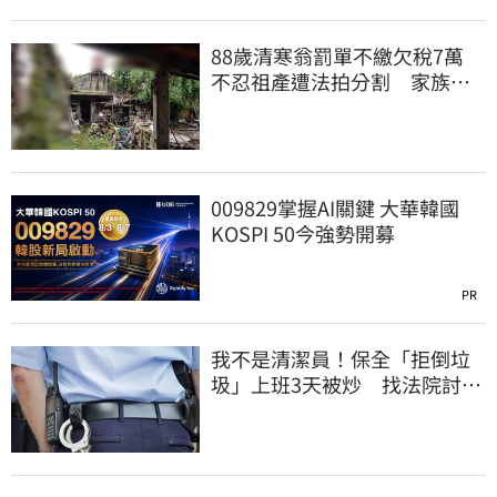
88歲清寒翁罰單不繳欠稅7萬
不忍祖產遭法拍分割 家族按
月代繳償債
009829掌握AI關鍵 大華韓國
KOSPI 50今強勢開募
PR
我不是清潔員！保全「拒倒垃
圾」上班3天被炒 找法院討公
道結果出爐