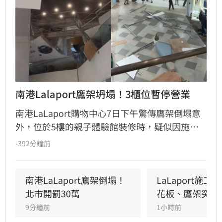
南港Lalaport鷹架坍塌！3櫃位暫停營業
南港LaLaport購物中心7日下午驚傳鷹架倒塌意
外，位於5樓的親子體驗館裝修時，疑似因施工
未固定妥當，導致鷹架與天花板崩落，現場粉塵
-392分鐘前
瀰漫引發顧客驚慌。一名65歲婦人不幸遭砸傷，
頭部紅腫送醫後意識清楚。受此影響，業者宣布
3樓部分櫃位暫停營業，其餘區域則維持正常運
南港LaLaport鷹架倒塌！
LaLaport施
作，目前相關單位正積極介入調查，以確保商場
北市開罰30萬
花板、鷹架突掉
消費安全。
9分鐘前
1小時前