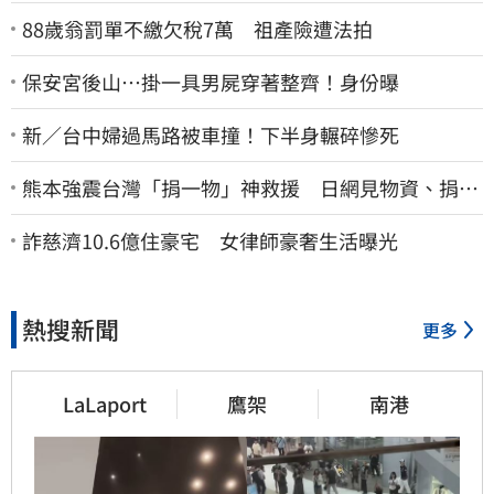
88歲翁罰單不繳欠稅7萬 祖產險遭法拍
保安宮後山…掛一具男屍穿著整齊！身份曝
新／台中婦過馬路被車撞！下半身輾碎慘死
熊本強震台灣「捐一物」神救援 日網見物資、捐款
喊：給台灣統治算了
詐慈濟10.6億住豪宅 女律師豪奢生活曝光
熱搜新聞
更多
LaLaport
鷹架
南港