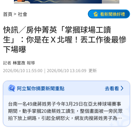
首頁
社會
看新聞換好禮
快訊／房仲菁英「掌摑球場工讀
生」：你是在Ｘ北喔！丟工作後最慘
下場曝
記者
林昱孜
報導
2026/06/10 11:55:00
2026/06/10 13:16:09
更新
阿立幫你摘要新聞重點
去看看
台南一名49歲蔣姓男子今年3月29日在亞太棒球場賽事
期間，動手掌摑20歲蔡姓工讀生，整個畫面被一旁民眾
拍下放上網路，引起全網怒火，網友肉搜蔣姓男子為幸
福家不動產儲備經理，公司火速發出聲明將其開除，隔
日由總經理率高階主管出面鞠躬道歉。台南地檢署偵依