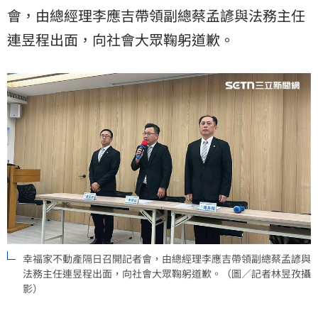
會，由總經理李應吉帶領副總蔡孟諺與法務主任
連昱程出面，向社會大眾鞠躬道歉。
幸福家不動產隔日召開記者會，由總經理李應吉帶領副總蔡孟諺與
法務主任連昱程出面，向社會大眾鞠躬道歉。（圖／記者林昱孜攝
影）