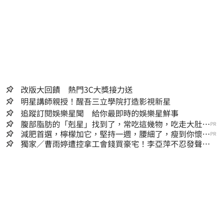
改版大回饋 熱門3C大獎接力送
明星講師親授！醒吾三立學院打造影視新星
追蹤訂閱娛樂星聞 給你最即時的娛樂星鮮事
腹部脂肪的「剋星」找到了，常吃這幾物，吃走大肚
PR
囊，瘦出小蠻腰
減肥首選，檸檬加它，堅持一週，腰細了，瘦到你懷疑
PR
人生
獨家／曹雨婷遭控拿工會錢買豪宅！李亞萍不忍發聲：
余天管工會都貼錢