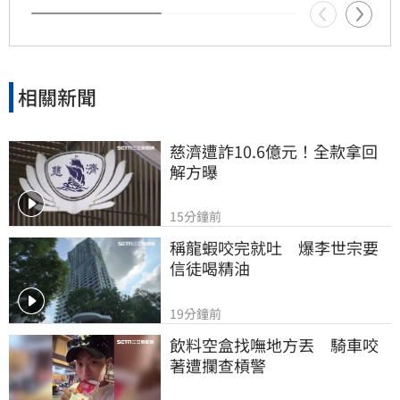
相關新聞
慈濟遭詐10.6億元！全款拿回
解方曝
15分鐘前
稱龍蝦咬完就吐　爆李世宗要
信徒喝精油
19分鐘前
飲料空盒找嘸地方丟　騎車咬
著遭攔查槓警