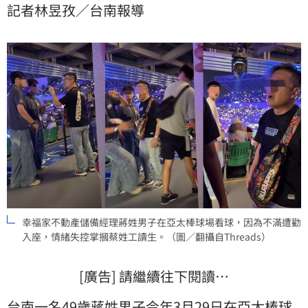
記者林昱孜／台南報導
傷害及公然侮辱2罪起訴蔣男，近日法院一審判決出爐，
蔣男被依傷害罪判刑有期徒刑3月，可上訴。
幸福家不動產儲備經理蔣姓男子在亞太棒球場看球，因為不滿遭勸
入座，情緒失控掌摑蔡姓工讀生。（圖／翻攝自Threads）
[廣告] 請繼續往下閱讀…
台南一名49歲蔣姓男子今年3月29日在亞太棒球