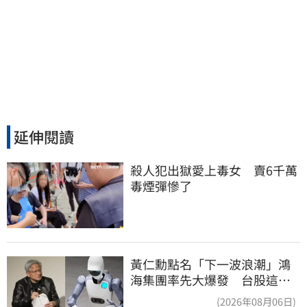
延伸閱讀
殺人犯出獄愛上毒女　賣6千萬
毒煙彈慘了
黃仁勳點名「下一波浪潮」鴻
海集團率先大爆發 台股這族
群全面噴出
(2026年08月06日)