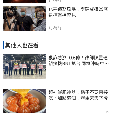
1小時前
兆基債務風暴！李建成遭當庭
逮補聲押禁見
1小時前
其他人也在看
狠詐慈濟10.6億！律師陳昱瑄
親接機BNT抵台 同框陳時中、
張淑芬畫面曝光
超神減肥神器！橘子不要直接
吃，加點這個！體重天天下降
PR