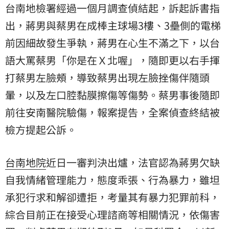
台南地檢署經過一個月調查偵結起，訴起訴書指
出，蔣男與蔡男在成棒主球場3樓、3壘側的電梯
前因細故發生爭執，蔣男在心生不滿之下，以台
語大罵蔡男「你是在Ｘ北喔」，隨即更以右手揮
打蔡男左臉頰，導致蔡男出現左臉挫傷伴隨頭
暈，以及左口腔黏膜擦傷等傷勢。蔡男事後隨即
前往安南醫院驗傷，報案提告，全案偵查終結被
檢方提起公訴。
台南地院
近日一審判決出爐，法官認為蔣男欠缺
自我情緒管理能力，態度乖張、行為暴力，雖坦
承犯行求和解卻遭拒，考量其有暴力犯罪前科，
綜合目前正在接受心理諮商等相關情況，依傷害