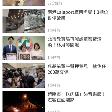
39分鐘前
南港Lalaport鷹架坍塌！3櫃位
暫停營業
1小時前
北市教育局再喊虐童案遭渲
染！林月琴開嗆
1小時前
兆基前董座聲押禁見　林佑任
200萬交保
1小時前
跨縣市「送肉粽」碰音樂節！
遊客正面迎煞