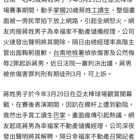
場賽事期間，動手
掌摑
20歲蔡姓
工讀生
，整個畫
面被一旁民眾拍下放上網路，引起全網怒火，網
友肉搜蔣姓男子為幸福家不動產儲備經理，公司
火速發出聲明將其開除，隔日由總經理率高階主
管出面鞠躬道歉。
台南地檢署
偵依傷害及公然侮
辱2罪起訴蔣男，近日法院一審判決出爐，蔣男
被依傷害罪判刑有期徒刑3月，可上訴。
蔣姓男子於今年3月29日在亞太棒球場觀賞開幕
戰，在賽後表演期間，因趴在欄杆上遭到勸阻，
竟然出手賞工讀生
巴掌
，畫面瘋傳引起熱議，網
友起底蔣男為幸福家不動產儲備經理，公司深夜
發出聲明將其解聘，隔日幸福家不動產召開記者