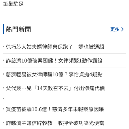
築巢駐足
熱門新聞
更多
徐巧芯大姑夫婿律師棄保跑了 媽也被通緝
詐慈濟10億破案關鍵！女律頻繁1動作露餡
慈濟輕易被女律師騙10億？李怡貞拋4疑點
父代簽…兒「14天教召不去」付出慘痛代價
買疫苗被騙10.6億！慈濟多年未報案原因曝
詐慈濟主嫌信辟穀教 收押全破功嗑光便當