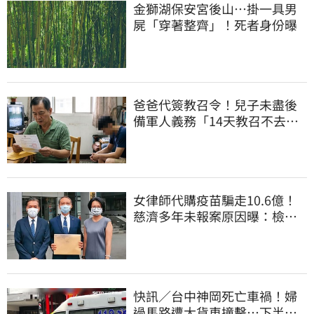
金獅湖保安宮後山…掛一具男
屍「穿著整齊」！死者身份曝
爸爸代簽教召令！兒子未盡後
備軍人義務「14天教召不去」
換3個月刑期
女律師代購疫苗騙走10.6億！
慈濟多年未報案原因曝：檢警
上門才知被騙
快訊／台中神岡死亡車禍！婦
過馬路遭大貨車撞擊…下半身