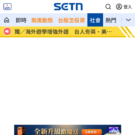
登入
即時
颱風動態
台股怎投資
社會
熱門
影音
30
獨／海外遊學增強外語 台人夯英、美、
長尾獼
加
因