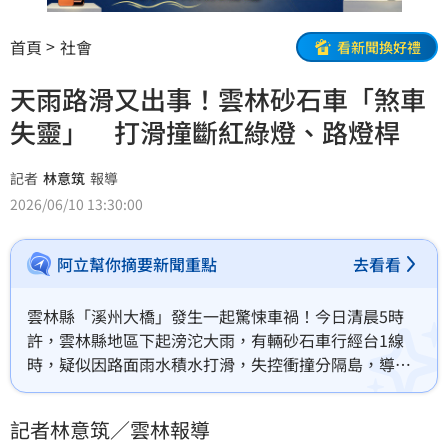
首頁
社會
看新聞換好禮
天雨路滑又出事！雲林砂石車「煞車
失靈」 打滑撞斷紅綠燈、路燈桿
記者
林意筑
報導
2026/06/10 13:30:00
阿立幫你摘要新聞重點
去看看
雲林縣「溪州大橋」發生一起驚悚車禍！今日清晨5時
許，雲林縣地區下起滂沱大雨，有輛砂石車行經台1線
時，疑似因路面雨水積水打滑，失控衝撞分隔島，導致
紅綠燈桿、路燈桿通通被撞斷，橫躺在大雨中，所幸砂
石車駕駛無大礙，至於事故發生原因，有待進一步調查
記者林意筑／雲林報導
釐清。