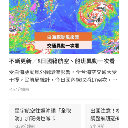
不斷更新／8日國籍航空、船班異動一次看
受白海豚颱風外圍環流影響，全台海空交通大受
干擾。民航局統計，今日國內線取消17架次，國
際暨兩岸航線取消61架次、延誤3架次。星宇航
-457分鐘前
空宣布8月8日沖繩往返航班全數取消，並將於9
日、10日加開班機疏運。海運方面，航港局指出
共9條航線、39航次停航，涵蓋馬祖、綠島、蘭
星宇航空往返沖繩「全取
出國注意！桃機
嶼及小琉球等熱門航線。建議旅客出發前務必至
消」加班機也喊卡
調整航班恐有延
航空公司官網或航港局查詢最新航班與船班動
-339分鐘前
9小時前