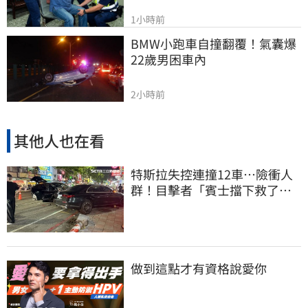
1小時前
BMW小跑車自撞翻覆！氣囊爆
22歲男困車內
2小時前
其他人也在看
特斯拉失控連撞12車…險衝人
群！目擊者「賓士擋下救了好
多人」車主發聲
做到這點才有資格說愛你