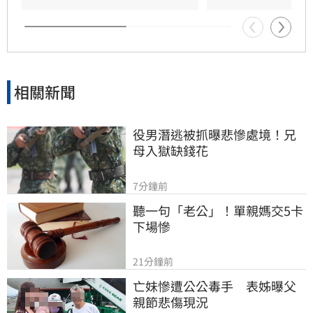
態，以免行程受阻。
相關新聞
役男潛逃被抓曝悲慘處境！兄
母入獄缺錢花
7分鐘前
聽一句「老公」！單親媽交5卡
下場慘
21分鐘前
亡妹慘遭公公毒手　表姊曝父
親節悲傷現況