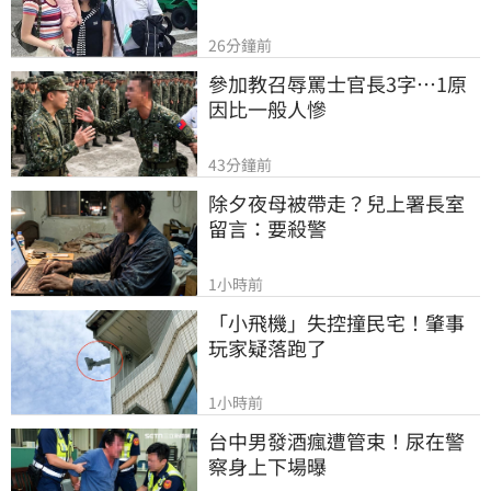
26分鐘前
參加教召辱罵士官長3字…1原
因比一般人慘
43分鐘前
除夕夜母被帶走？兒上署長室
留言：要殺警
1小時前
「小飛機」失控撞民宅！肇事
玩家疑落跑了
1小時前
台中男發酒瘋遭管束！尿在警
察身上下場曝