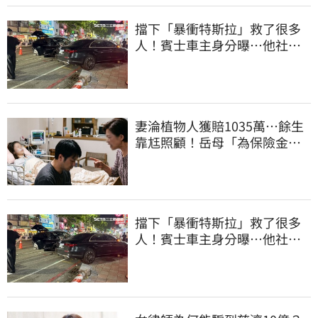
擋下「暴衝特斯拉」救了很多
人！賓士車主身分曝…他社群
擁1.4萬追蹤
妻淪植物人獲賠1035萬…餘生
靠尪照顧！岳母「為保險金開
撕」告女婿討錢
擋下「暴衝特斯拉」救了很多
人！賓士車主身分曝…他社群
擁1.4萬追蹤