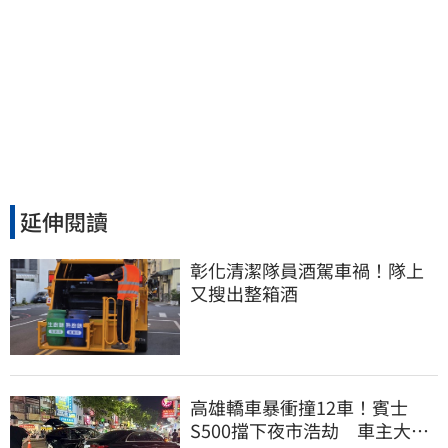
延伸閱讀
彰化清潔隊員酒駕車禍！隊上
又搜出整箱酒
高雄轎車暴衝撞12車！賓士
S500擋下夜市浩劫 車主大