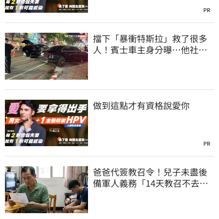
PR
擋下「暴衝特斯拉」救了很多
人！賓士車主身分曝…他社群
擁1.4萬追蹤
做到這點才有資格說愛你
PR
爸爸代簽教召令！兒子未盡後
備軍人義務「14天教召不去」
換3個月刑期