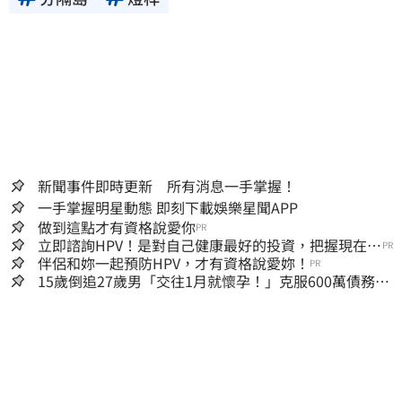
新聞事件即時更新 所有消息一手掌握！
一手掌握明星動態 即刻下載娛樂星聞APP
做到這點才有資格說愛你
PR
立即諮詢HPV！是對自己健康最好的投資，把握現在不
PR
嫌晚！
伴侶和妳一起預防HPV，才有資格說愛妳！
PR
15歲倒追27歲男「交往1月就懷孕！」克服600萬債務
36歲美魔女當阿嬤了