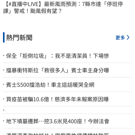
【#直播中LIVE】最新風雨預測：7縣市達「停班停
課」警戒！颱風假有望？
熱門新聞
更多
保全「拒倒垃圾」：我不是清潔員！下場慘
擋暴衝特斯拉「救很多人」賓士車主身分曝
賓士S500擋浩劫！車主這話暖哭全網
買疫苗被騙10.6億！慈濟多年未報案原因曝
地下墳墓遷葬…挖3.6米見400座！今辦法會