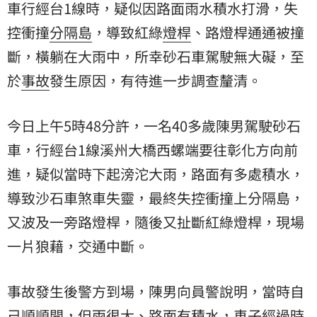
車
行經台1線時，疑似因路面雨水積水打滑，失
控衝撞
分隔島
，導致紅綠
燈桿
、路燈桿通通被撞
斷，橫躺在大雨中，所幸砂石車駕駛無大礙，至
於
事故
發生原因，有待進一步調查釐清。
今日上午5時48分許，一名40多歲陳男駕駛砂石
車，行經台1線溪州大橋西螺端要往彰化方向前
進，疑似當時下起滂沱大雨，路面有多處積水，
導致沙石車煞車失靈，最終失控衝撞上分隔島，
又波及一旁路燈桿，隨後又扯斷紅綠燈桿，現場
一片狼藉，交通中斷。
事故發生後警方到場，陳男向員警說明，當時自
己順順開，但雨很大、路面有積水，車子經過時