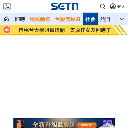
登入
即時
颱風動態
台股怎投資
社會
熱門
影音
擾動
自稱台大學姐遭追問 姜厚任女友回應了
聽一句