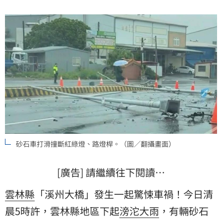
砂石車打滑撞斷紅綠燈、路燈桿。（圖／翻攝畫面）
[廣告] 請繼續往下閱讀…
雲林縣
「溪州大橋」發生一起驚悚車禍！今日清
晨5時許，雲林縣地區下起
滂沱大雨
，有輛
砂石