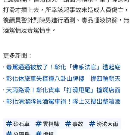
打滑才撞上去，所幸該起事故未造成人員傷亡，
後續員警針對陳男進行酒測、毒品唾液快篩，無
酒駕情及毒駕情事。
更多新聞：
毒駕通通被放了！彰化「佛系法官」遭起底
彰化休旅車失控撞八卦山牌樓 慘四輪朝天
天雨路滑！彰化貨車「打滑甩尾」撞爛店面
彰化清潔隊員酒駕車禍！隊上又搜出整箱酒
砂石車
雲林縣
事故
滂沱大雨
分隔島
燈桿