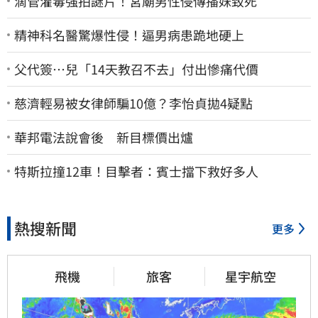
滴管灌毒強拍謎片！宮廟男性侵傳播妹致死
精神科名醫驚爆性侵！逼男病患跪地硬上
父代簽…兒「14天教召不去」付出慘痛代價
慈濟輕易被女律師騙10億？李怡貞拋4疑點
華邦電法說會後 新目標價出爐
特斯拉撞12車！目擊者：賓士擋下救好多人
熱搜新聞
更多
飛機
旅客
星宇航空