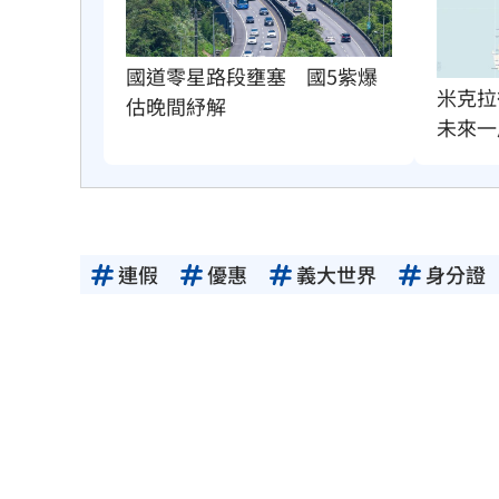
國道零星路段壅塞　國5紫爆
米克拉
估晚間紓解
未來一
連假
優惠
義大世界
身分證