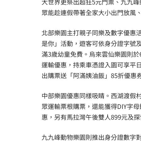
大世界
更祭出超狂5元門票、九九峰
眾能趁連假帶著全家大小出門放風
北部樂園主打親子同樂及數字優惠活
是你」活動，遊客可依身分證字號及
滿3歲幼童免費。烏來雲仙樂園則於6
運輸優惠，持乘車憑證入園可享平日
出購票送「阿滿姨油飯」85折優惠
中部樂園優惠同樣吸睛。西湖渡假村
眾運輸票根購票，還能獲得DIY字
惠，另有馬拉灣午後雙人899元及探
九九峰動物樂園則推出身分證數字對