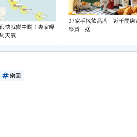
27家手搖飲品牌　近千間店
很快就變中颱！專家曝
祭買一送一
周天氣
樂園