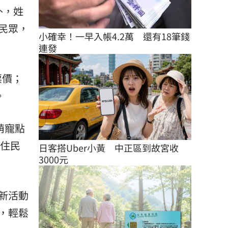
外，姓
民眾，
小確幸！一早入帳4.2萬　還有18筆錢
連發
票價；
。
萌寵點
原住民
日客搭Uber小黃　中正區到故宮收
3000元
新活動
，輕鬆