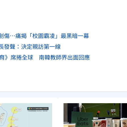
創傷…痛揭「校園霸凌」最黑暗一幕
長發聲：決定親訪第一線
鐵拳教育》席捲全球 南韓教師界出面回應