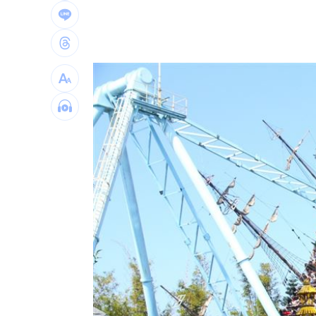
日防衛白皮書刪台海攸關安保 學者揭
外送專法上路2週 低報酬者收入增逾18
遠傳上半年營收獲利創高 5G滲透率居
廉航名不副實！澳洲Jetstar置物櫃將收
台灣彩券開獎直播中
20:31
LIVE三立+24小時直播
15:27
三立iNEWS新聞台線上直播
18:00
理想混蛋號召粉絲跨海追星吃美食！
18: