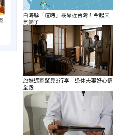
白海豚「這時」最靠近台灣！今起天
家
氣變了
旅遊返家驚見3行李　退休夫妻好心情
全毀