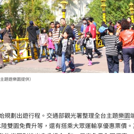
主題遊樂園提供）
始規劃出遊行程。交通部觀光署整理全台主題
樂園
水陸雙園免費升等，還有搭乘大眾運輸享優惠票價。