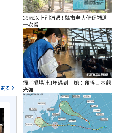
65歲以上別錯過 8縣市老人健保補助
一次看
獨／機場連3年遇到　她：難怪日本觀
更多
光強