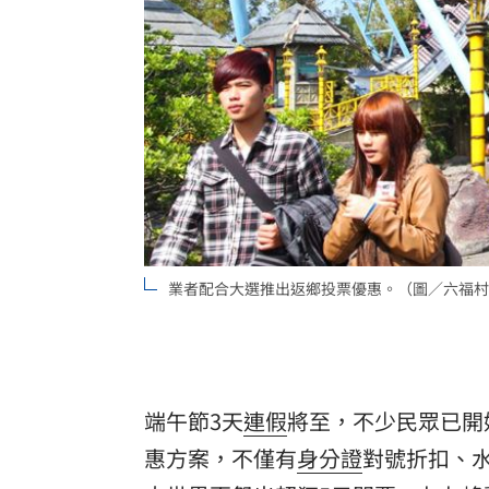
業者配合大選推出返鄉投票優惠。（圖／六福村
端午節3天
連假
將至，不少民眾已開
惠
方案，不僅有
身分證
對號折扣、