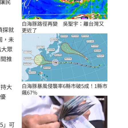
讓民
白海豚路徑再變　吳聖宇：離台灣又
偵探就
更近了
園，未
出大眾
期間推
白海豚暴風侵襲率6縣市破5成！1縣市
若持大
飆67%
等優
5」可