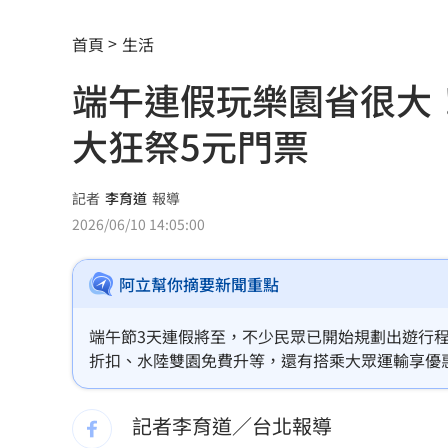
李棟旭拍裸露戲拚了 戒酒半年狂操肌
首頁
生活
慈濟被詐10億 王必勝曝「陳時中早示
端午連假玩樂園省很大
華邦電：記憶體2027年更吃緊 高雄廠
大狂祭5元門票
7年內連罹2癌！她「愛吃3款點心」惹禍
遠見天下創辦人高希均90歲辭世！
20:35
記者
李育道
報導
2026/06/10 14:05:00
詐慈濟主嫌信辟穀教 收押全破功嗑光
阿立幫你摘要新聞重點
AI時代!培養孩子思考.解決問題能力更重
前黑澀會美眉宣布新身分 祭高額佣金
端午節3天連假將至，不少民眾已開始規劃出遊行
折扣、水陸雙園免費升等，還有搭乘大眾運輸享優
朴娜勑前經紀人遭起訴 曾索取巨額封
分證含「5」最高免費入園優惠，讓民眾能趁連假
記者李育道／台北報導
日本3大最強怨靈曝光 東京蓋大樓連死1