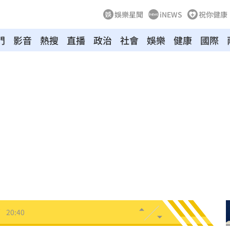
娛樂星聞
iNEWS
祝你健康
門
影音
熱搜
直播
政治
社會
娛樂
健康
國際
逮人
20:55
了
20:52
防災
20:52
0:51
影響
20:43
了
20:40