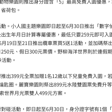
動物樂園則推出身分證含「5」最高免費入園優惠，
、省荷包。
動。小人國主題樂園即日起至6月30日推出「數字
出生年月日計算專屬優惠，最低只要259元即可入
月19日至21日推出纜車票買5送1活動，並加碼祭
250元、假日300元票價。野柳海洋世界則於連假
券活動。
推出399元全票加贈1名12歲以下兒童免費入園，
母鑰匙圈。麗寶樂園則祭出899元水陸雙園票免費升
索世界月光票雙人499元方案。
對碰活動，即日起至6月30日，身分證字號有1個「