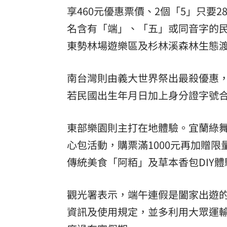
享460元優惠票價、2個「5」只要
名含有「端」、「五」或同音字的
東勢林場遊樂區及杉林溪森林生態
南台灣則由義大世界祭出最殺優惠，6
若民國出生年月日加上身分證字號合
東部樂園則主打在地體驗。宜蘭綠舞
心包活動，購票滿1000元再加贈
傳統美食「阿粨」及草本香包DIY
觀光署表示，端午連假是闔家出遊
資訊及使用規定，並多利用大眾運