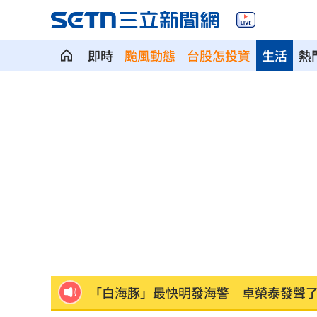
即時
颱風動態
台股怎投資
生活
熱
藍網軍黑夜奇俠買個資威脅 女撿半年
傳社宅「只會新增3萬戶」 劉世芳說話
白海豚進逼北台灣 侯友宜令新北戒備
快訊／威力彩頭獎2億 8／6開獎號碼
2
桃園5區8/10停水11小時 近10萬戶受
「白海豚」最快明發海警 卓榮泰發聲