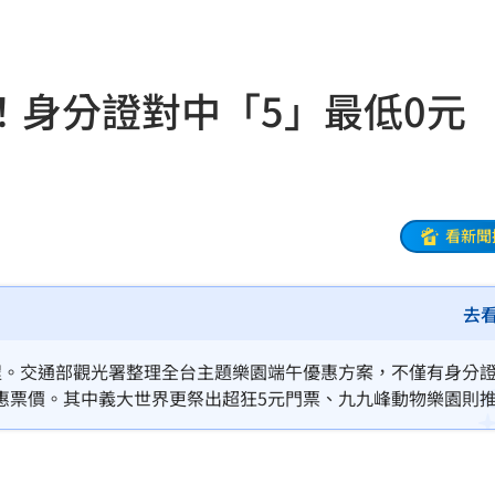
肉
20:40
警」
20:39
！身分證對中「5」最低0元
擴建
20:39
20:38
看新聞
便當
20:34
去
要
20:30
徵人
20:30
程。交通部觀光署整理全台主題樂園端午優惠方案，不僅有身分
惠票價。其中義大世界更祭出超狂5元門票、九九峰動物樂園則
口費
20:28
帶著全家大小出門放風、省荷包。
4人
20:28