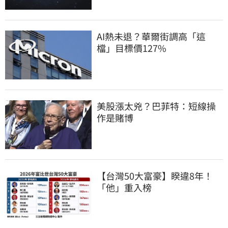
AI熱未退？華爾街調高「這
檔」目標價127%
美股漲太兇？巴菲特：短線操
作是賭博
【台灣50大富豪】睽違8年！
「他」重入榜