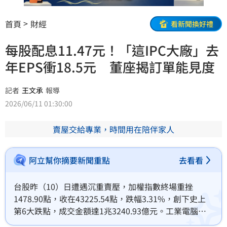
首頁
財經
看新聞換好禮
每股配息11.47元！「這IPC大廠」去
年EPS衝18.5元 董座揭訂單能見度
記者
王文承
報導
2026/06/11 01:30:00
賣屋交給專業，時間用在陪伴家人
阿立幫你摘要新聞重點
去看看
台股昨（10）日遭遇沉重賣壓，加權指數終場重挫
1478.90點，收在43225.54點，跌幅3.31%，創下史上
第6大跌點，成交金額達1兆3240.93億元。工業電腦大
廠振樺電（8114）同步走弱，終場下跌6.5元、跌幅