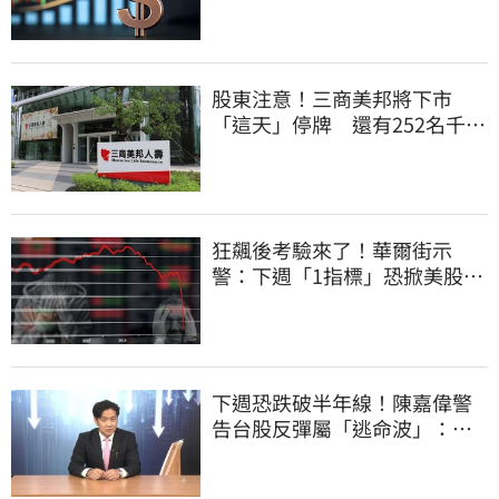
股東注意！三商美邦將下市
「這天」停牌 還有252名千張
大戶
狂飆後考驗來了！華爾街示
警：下週「1指標」恐掀美股暴
動
下週恐跌破半年線！陳嘉偉警
告台股反彈屬「逃命波」：空
頭大屠殺剛開始