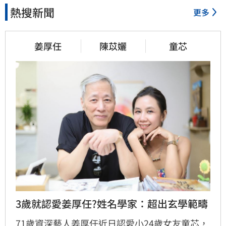
熱搜新聞
更多
姜厚任
陳苡孋
童芯
3歲就認愛姜厚任?姓名學家：超出玄學範疇
71歲資深藝人姜厚任近日認愛小24歲女友童芯，