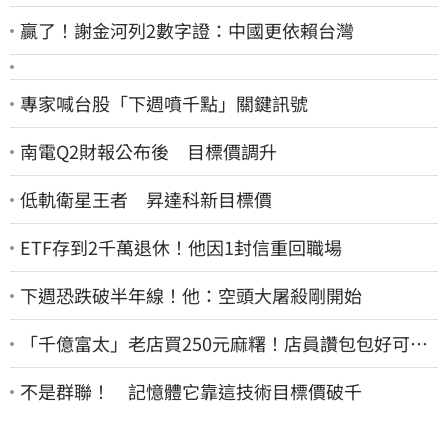
贏了！謝金河列2數字證：中國更依賴台灣
專家喊台股「下週噴千點」關鍵訊號
南電Q2財報公布後 目標價調升
低軌衛星王者 昇達科新目標價
ETF存到2千萬退休！他因1封信重回職場
下週恐跌破半年線！他：空頭大屠殺剛開始
「千億富太」老店買250元麻糬！店員讚包包好可
愛 笑回：我自己做的
不是群聯！ 記憶體它靠這技術目標價破千