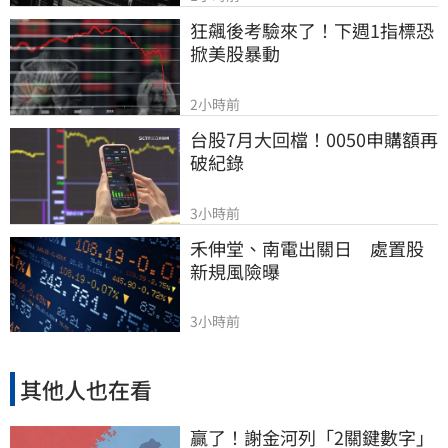
狂飆後考驗來了！下週1指標恐
掀美股暴動
2小時前
台股7月大回檔！0050申購額再
破紀錄
3小時前
禾伸堂、南電出關日　處置股
新規風險曝
3小時前
其他人也在看
贏了！謝金河列「2關鍵數字」