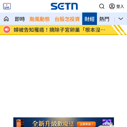
登入
即時
颱風動態
台股怎投資
財經
熱門
影音
署至俄
婦被告知罹癌！摘除子宮卵巢「根本沒
颱風影
病」