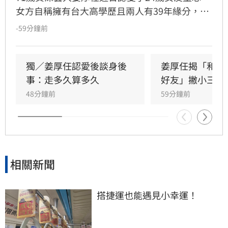
女方自稱擁有台大高學歷且兩人有39年緣分，引
發熱議。隨後女方過往背景遭網友起底，包括多
-59分鐘前
重姓名及婚史遭質疑，網友紛紛提醒姜厚任防
騙。姓名學家吳睿穎指出，女方成年後兩度改姓
恐有違反姓名條例疑慮，且其自稱三歲即認定對
獨／姜厚任認愛後談身後
姜厚任揭「和女
方為老公的說法邏輯矛盾。吳睿穎直言，這段戀
事：走多久算多久
好友」撇小三傳
情的人設背景過於離奇，已完全超出玄學範疇，
48分鐘前
59分鐘前
引發各界對女方真實動機的廣泛討論，這段戀情
也因此成為近期演藝圈備受矚目的焦點話題。
相關新聞
搭捷運也能遇見小幸運！