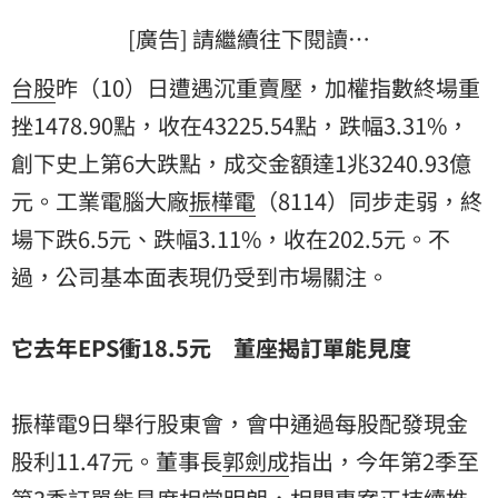
[廣告] 請繼續往下閱讀…
台股
昨（10）日遭遇沉重賣壓，加權指數終場重
挫1478.90點，收在43225.54點，跌幅3.31%，
創下史上第6大跌點，成交金額達1兆3240.93億
元。工業電腦大廠
振樺電
（8114）同步走弱，終
場下跌6.5元、跌幅3.11%，收在202.5元。不
過，公司基本面表現仍受到市場關注。
它去年EPS衝18.5元 董座揭訂單能見度
振樺電9日舉行股東會，會中通過每股配發現金
股利11.47元。董事長
郭劍成
指出，今年第2季至