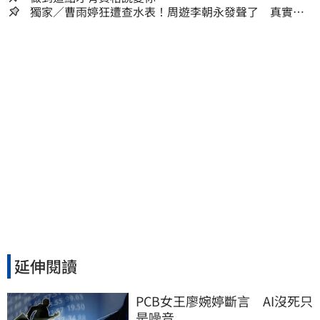
獨家／曹雨婷狂遭查水表！周遊李朝永發聲了 真實看
法曝光
延伸閱讀
PCB女王廖婉婷斷言　AI沒死只
是噪音