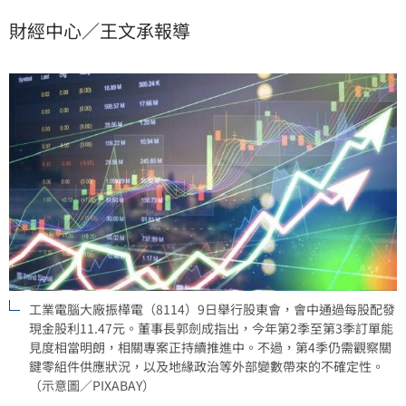
3.11%，收在202.5元。不過，公司基本面表現仍受到市
財經中心／王文承報導
場關注。
工業電腦大廠振樺電（8114）9日舉行股東會，會中通過每股配發
現金股利11.47元。董事長郭劍成指出，今年第2季至第3季訂單能
見度相當明朗，相關專案正持續推進中。不過，第4季仍需觀察關
鍵零組件供應狀況，以及地緣政治等外部變數帶來的不確定性。
（示意圖／PIXABAY）