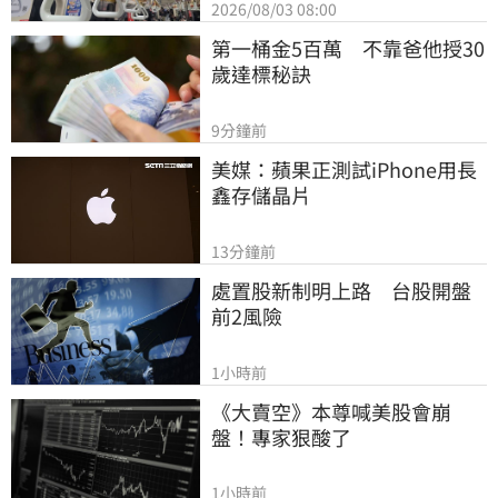
2026/08/03 08:00
第一桶金5百萬　不靠爸他授30
歲達標秘訣
9分鐘前
美媒：蘋果正測試iPhone用長
鑫存儲晶片
13分鐘前
處置股新制明上路　台股開盤
前2風險
1小時前
《大賣空》本尊喊美股會崩
盤！專家狠酸了
1小時前