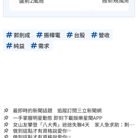
股新規風險曝
盤前2風險
郭劍成
振樺電
台股
營收
純益
需求
最即時的新聞話題 追蹤訂閱三立新聞網
一手掌握明星動態 即刻下載娛樂星聞APP
女山友攀登「八大秀」迷途失聯4天 家人急求助：剩我
媽還沒找到
做到這點才有資格說愛你
PR
做到這點才有資格說愛你
PR