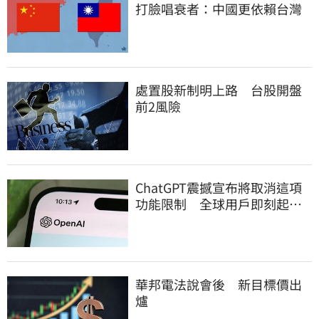
打臉唱衰者：中國更依賴台灣
處置股新制明上路 台股開盤
前2風險
ChatGPT震撼宣布將取消這項
功能限制 全球用戶即刻起
「免費」用到飽
華邦電法說會後 新目標價出
爐