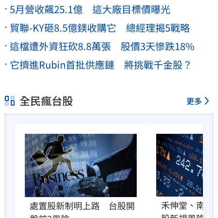
5月營收飆25.1億 這大廠目標價曝光
貿聯-KY砸8.5億鎂收購它 總經理揭5戰略
這檔遭外資狂砍8.8萬張 股價3天慘跌18%
它擠進Rubin首批供應鏈 將挑戰千金股？
全民瘋台股
更多
禾伸堂、南電
處置股新制明上路　台股開