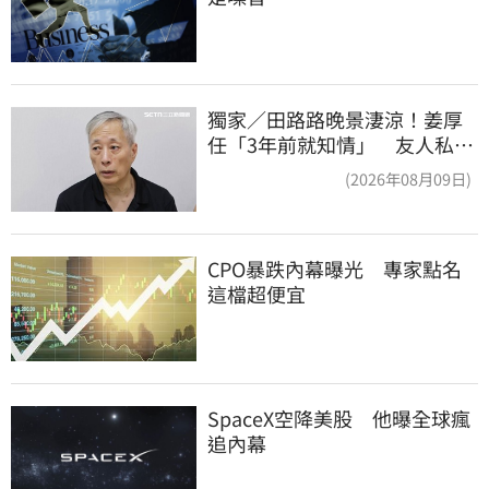
獨家／田路路晚景淒涼！姜厚
任「3年前就知情」 友人私下
援助內幕曝光
(2026年08月09日)
CPO暴跌內幕曝光　專家點名
這檔超便宜
SpaceX空降美股　他曝全球瘋
追內幕