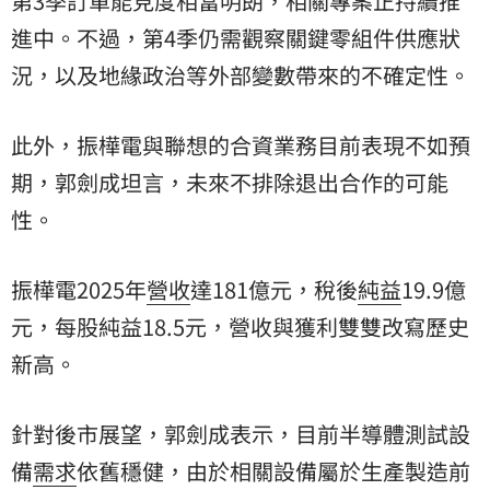
第3季訂單能見度相當明朗，相關專案正持續推
進中。不過，第4季仍需觀察關鍵零組件供應狀
況，以及地緣政治等外部變數帶來的不確定性。
此外，振樺電與聯想的合資業務目前表現不如預
期，郭劍成坦言，未來不排除退出合作的可能
性。
振樺電2025年
營收
達181億元，稅後
純益
19.9億
元，每股純益18.5元，營收與獲利雙雙改寫歷史
新高。
針對後市展望，郭劍成表示，目前半導體測試設
備
需求
依舊穩健，由於相關設備屬於生產製造前