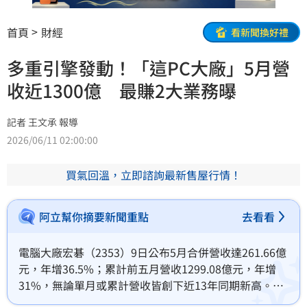
首頁
財經
看新聞換好禮
多重引擎發動！「這PC大廠」5月營
收近1300億 最賺2大業務曝
記者 王文承 報導
2026/06/11 02:00:00
買氣回溫，立即諮詢最新售屋行情！
阿立幫你摘要新聞重點
去看看
電腦大廠宏碁（2353）9日公布5月合併營收達261.66億
元，年增36.5%；累計前五月營收1299.08億元，年增
31%，無論單月或累計營收皆創下近13年同期新高。不
過，受到昨（10）日賣壓衝擊影響，宏碁股價終場下跌