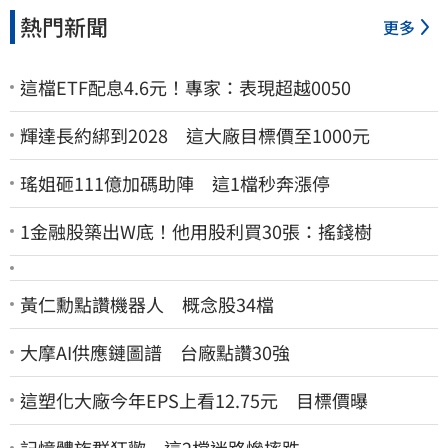
熱門新聞
更多
這檔ETF配息4.6元！專家：表現超越0050
輝達長約綁到2028 這大廠目標價至1000元
瑤姐砸111億加碼助陣 這1檔秒奔漲停
1金融股築出W底！他用股利買30張：搖錢樹
黃仁勳點讚機器人 概念股34檔
大摩AI供應鏈圖譜 台廠點讚30強
這塑化大廠今年EPS上看12.75元 目標價曝
記憶體族群狂歡 這2檔迷路慘摔跌