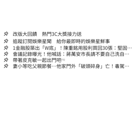
改版大回饋 熱門3C大獎接力送
追蹤訂閱娛樂星聞 給你最即時的娛樂星鮮事
1金融股築出「W底」！陳重銘用股利買回30張：堅固穩
定的搖錢樹
會議記錄曝光！他喊話：蔣萬安市長請不要自己洗自己
的記憶好嗎？
帶著皮克敏一起出門吧
PR
妻小等吃父親節餐⋯他家門外「破頭碎身」亡！毒駕男
一路向南撞死人收押