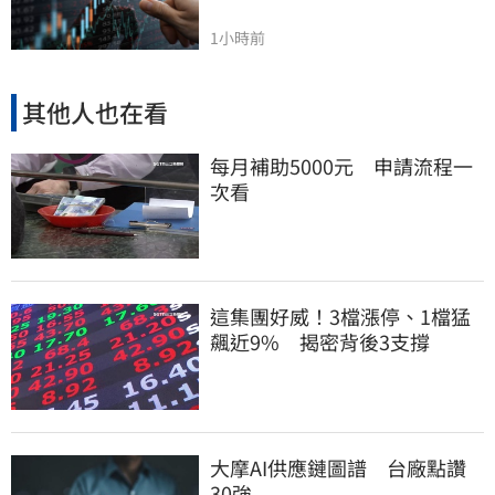
1小時前
其他人也在看
每月補助5000元 申請流程一
次看
這集團好威！3檔漲停、1檔猛
飆近9% 揭密背後3支撐
大摩AI供應鏈圖譜 台廠點讚
30強