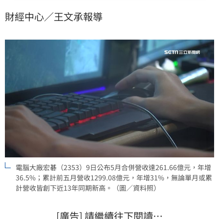
0.75元、跌幅2.03%，收在36.2元。
財經中心／王文承報導
電腦大廠宏碁（2353）9日公布5月合併營收達261.66億元，年增
36.5%；累計前五月營收1299.08億元，年增31%，無論單月或累
計營收皆創下近13年同期新高。（圖／資料照）
[廣告] 請繼續往下閱讀…