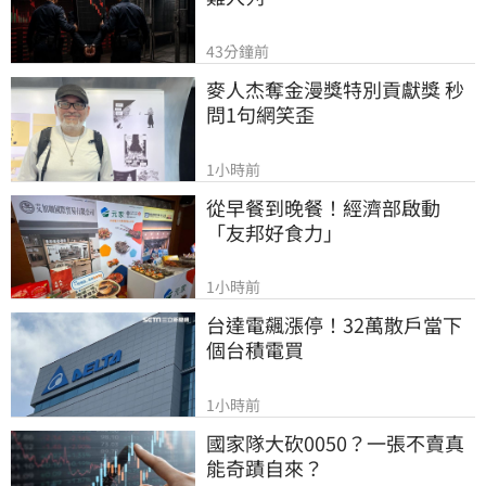
43分鐘前
麥人杰奪金漫獎特別貢獻獎 秒
問1句網笑歪
1小時前
從早餐到晚餐！經濟部啟動
「友邦好食力」
1小時前
台達電飆漲停！32萬散戶當下
個台積電買
1小時前
國家隊大砍0050？一張不賣真
能奇蹟自來？