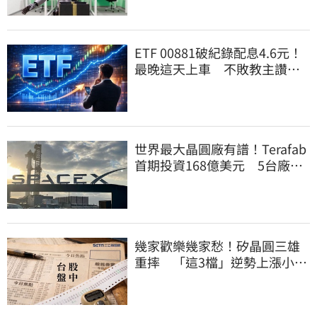
ETF 00881破紀錄配息4.6元！
最晚這天上車 不敗教主讚：
表現超越0050
世界最大晶圓廠有譜！Terafab
首期投資168億美元 5台廠或
打進供應鏈
幾家歡樂幾家愁！矽晶圓三雄
重摔 「這3檔」逆勢上漲小兵
立大功