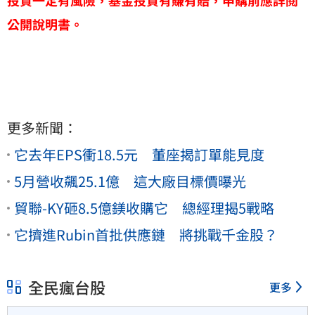
投資一定有風險，基金投資有賺有賠，申購前應詳閱
公開說明書。
更多新聞：
它去年EPS衝18.5元 董座揭訂單能見度
5月營收飆25.1億 這大廠目標價曝光
貿聯-KY砸8.5億鎂收購它 總經理揭5戰略
它擠進Rubin首批供應鏈 將挑戰千金股？
全民瘋台股
更多