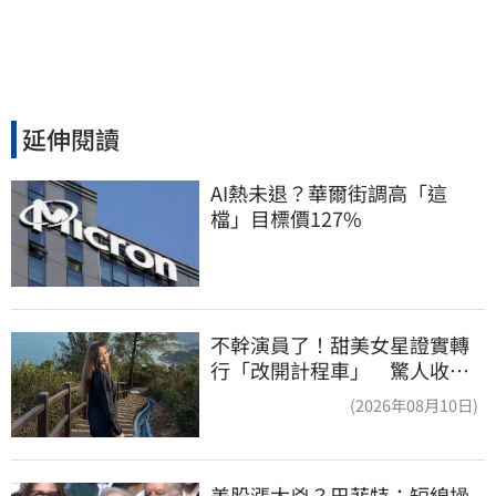
延伸閱讀
AI熱未退？華爾街調高「這
檔」目標價127%
不幹演員了！甜美女星證實轉
行「改開計程車」 驚人收入
全說了
(2026年08月10日)
美股漲太兇？巴菲特：短線操