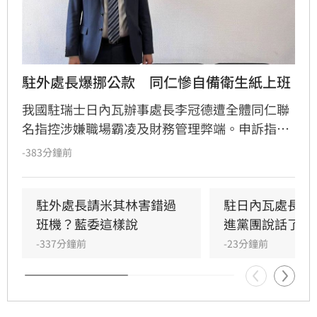
駐外處長爆挪公款　同仁慘自備衛生紙上班
我國駐瑞士日內瓦辦事處長李冠德遭全體同仁聯
名指控涉嫌職場霸凌及財務管理弊端。申訴指
出，李冠德不僅以公款支應私人開銷、浮濫報
-383分鐘前
帳，更涉嫌編造無憑證單據處理匯兌損失，且在
預算運用上毫無章法。此外，李冠德被控長期羞
辱同仁、歧視宗教與性別，並濫用職權將公務員
駐外處長請米其林害錯過
駐日內瓦處長爭
當私人司機，甚至因極端撙節導致辦公室連洗手
班機？藍委這樣說
進黨團說話了
乳等基本物資都短缺，行徑相當誇張。
-337分鐘前
-23分鐘前