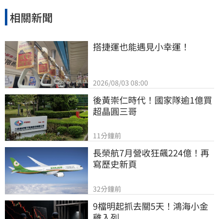
相關新聞
搭捷運也能遇見小幸運！
2026/08/03 08:00
後黃崇仁時代！國家隊逾1億買
超晶圓三哥
11分鐘前
長榮航7月營收狂飆224億！再
寫歷史新頁
32分鐘前
9檔明起抓去關5天！鴻海小金
雞入列