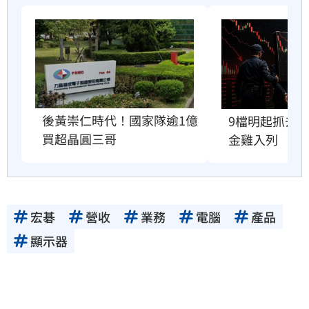
後黃崇仁時代！國家隊逾1億
9檔明起抓去
買超晶圓三哥
金雞入列
宏碁
營收
業務
電腦
產品
顯示器