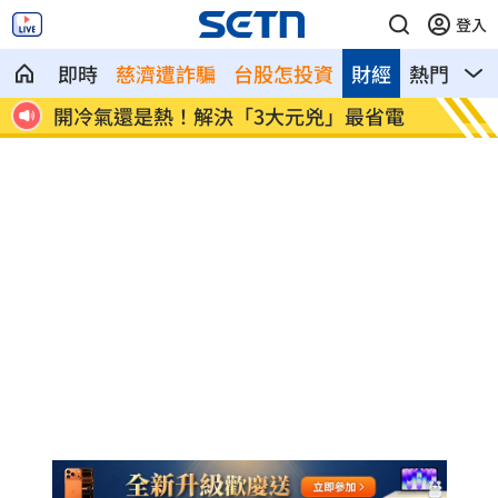
登入
即時
慈濟遭詐騙
台股怎投資
財經
熱門
影
0萬
開冷氣還是熱！解決「3大元兇」最省電
金秀賢