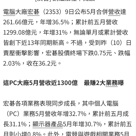
電腦
大廠
宏碁
（2353）9日公布5月合併
營收
達
261.66億元，年增36.5%；累計前五月營收
1299.08億元，年增31%，無論單月或累計營收
皆創下近13年同期新高。不過，受到昨（10）日
賣壓衝擊影響，宏碁股價終場下跌0.75元、跌幅
2.03%，收在36.2元。
這PC大廠5月營收近1300億 最賺2大
業務
曝
宏碁各項業務表現同步成長，其中個人電腦
（PC）業務5月營收年增32.7%，累計前五月成
長31.1%；
顯示器
產品
5月年增30.7%，累計前五
月則小增0.8%。此外，電競與遊戲相關業務5月