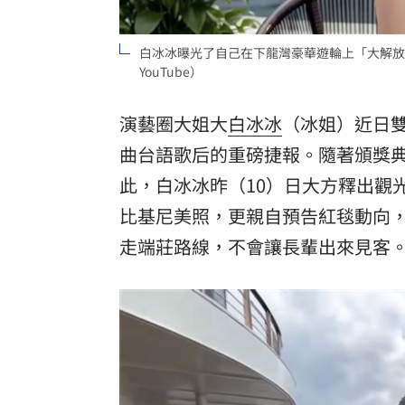
白冰冰曝光了自己在下龍灣豪華遊輪上「大解放
YouTube）
演藝圈大姐大
白冰冰
（冰姐）近日
曲台語歌后的重磅捷報。隨著頒獎
此，白冰冰昨（10）日大方釋出觀光
比基尼
美照，更親自預告紅毯動向
走端莊路線，不會讓長輩出來見客