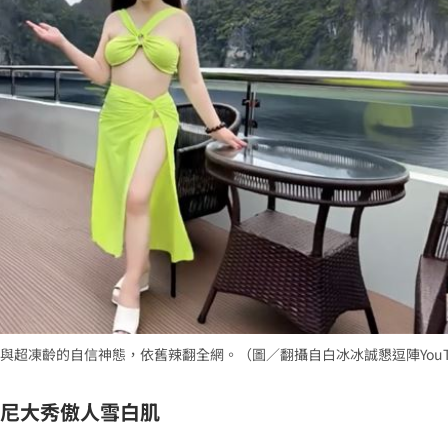
超凍齡的自信神態，依舊辣翻全網。（圖／翻攝自白冰冰誠懇逗陣YouT
基尼大秀傲人雪白肌