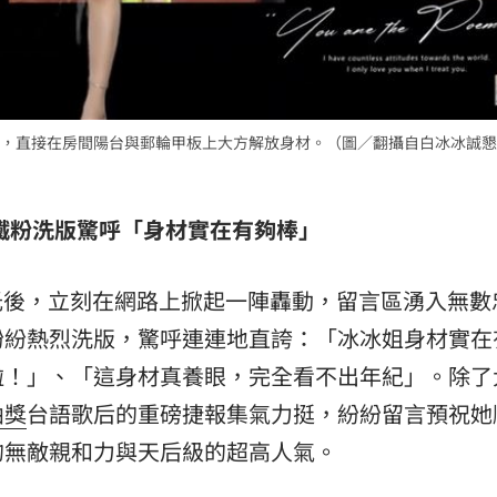
，直接在房間陽台與郵輪甲板上大方解放身材。（圖／翻攝自白冰冰誠懇
鐵粉洗版驚呼「身材實在有夠棒」
片曝光後，立刻在網路上掀起一陣轟動，留言區湧入無數
紛紛熱烈洗版，驚呼連連地直誇：「冰冰姐身材實在
啦！」、「這身材真養眼，完全看不出年紀」。除了
曲獎
台語歌后的重磅捷報集氣力挺，紛紛留言預祝她
的無敵親和力與天后級的超高人氣。