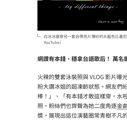
白冰冰還穿另一套自帶亮片薄紗的水藍色比基尼
YouTube）
網讚有本錢、穩拿台語歌后！ 萬名
火辣的雙套泳裝照與 VLOG 影
粉大讚冰姐的超凍齡狀態。網友們
棒！」、「有本錢才敢這樣穿，水
照，粉絲們也齊聲為她二度角逐
金
獎，展現出這位演藝圈常青樹不凡