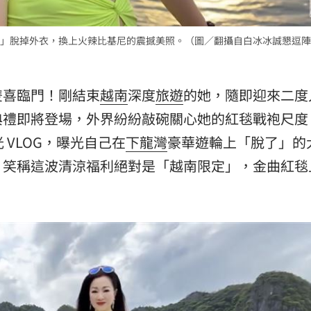
」脫掉外衣，換上火辣比基尼的震撼美照。（圖／翻攝自白冰冰誠懇逗陣
雙喜臨門！剛結束
越南
深度
旅遊
的她，隨即迎來二度
典禮即將登場，外界紛紛敲碗關心她的紅毯戰袍尺度
 VLOG，曝光自己在
下龍灣
豪華遊輪上「脫了」的
，笑稱這波清涼福利絕對是「越南限定」，金曲紅毯
。