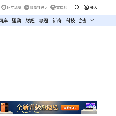
阿立導讀
寶島神很大
富房網
登入
兩岸
運動
財經
專題
新奇
科技
旅遊
汽車
寵物