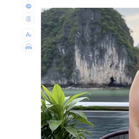
蔣萬安危險了！最新民調沈伯洋僅落後5
「地獄酷暑」襲南韓 礦泉水曝曬恐致
父親節真的快樂嗎？房貸10年暴增逾400
台灣彩券開獎直播中
20:31
LIVE三立+24小時直播
15:27
三立iNEWS新聞台線上直播
18:00
理想混蛋號召粉絲跨海追星吃美食！
18: