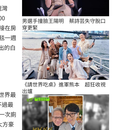
龍灣
0
男選手撞臉王陽明　蔡詩芸失守脫口
接在房
穿更緊
毯一週
出的白
《請世界吃桌》進軍熊本　超狂收視
出爐
世界最
不過最
一次廁
大方豪