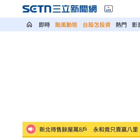
即時
颱風動態
台股怎投資
熱門
影
埃及知名女星涉毒被判死 引發社會震
桃園聯隊奪世界青棒亞軍 張善政接機
男駕車至議員服務處嗆開槍 台中警抓
新／Sandisk挫5%！台指期翻紅站回440
勞動部：Uber Eats疊單計算方式違法
00
斷交國200萬磅蝦遭我友邦封殺！業者慘
新北待售餘屋萬8戶 永和竟只賣贏八里