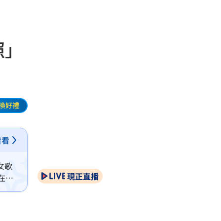
照」
換好禮
看看
女歌
現正直播
在個
尼的震