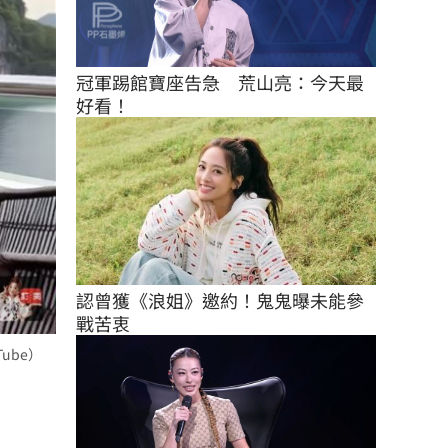
冠軍踢館寶座告急　荒山亮：今天最
好看！
認曾獲《浪姐》邀約！鬼鬼曝未能參
戰苦衷
ube）