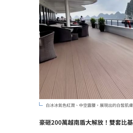
白冰冰氣色紅潤、中空露腰，展現出的白皙肌膚與
豪砸200萬越南盾大解放！雙套比