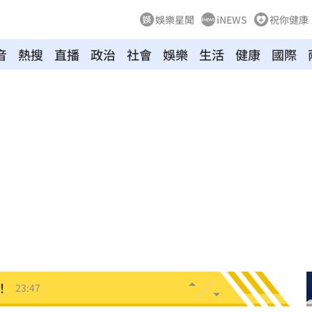
娛樂星聞
iNEWS
祝你健康
音
熱搜
直播
政治
社會
娛樂
生活
健康
國際
驚
00:49
00:47
到了
00:43
00點
00:40
:19
叫
23:54
！
23:47