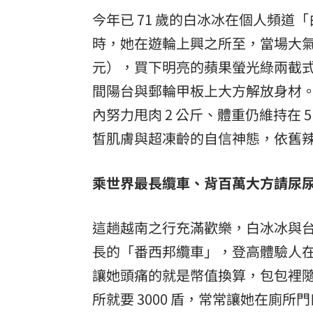
今年已 71 歲的白冰冰在個人頻
時，她在遊輪上興之所至，當場大氣「
元），買下明亮的蘋果螢光綠兩截
間陽台與郵輪甲板上大方解放身材
內努力甩肉 2 公斤、體重仍維持在
皙肌膚與超凍齡的自信神態，依舊
乘世界最長纜車、背百萬大方請尿尿
這趟越南之行充滿歡樂，白冰冰與台
長的「番西邦纜車」，登高體驗人在
讓她頭痛的就是幣值換算，包包裡
所就要 3000 盾，常常讓她在廁