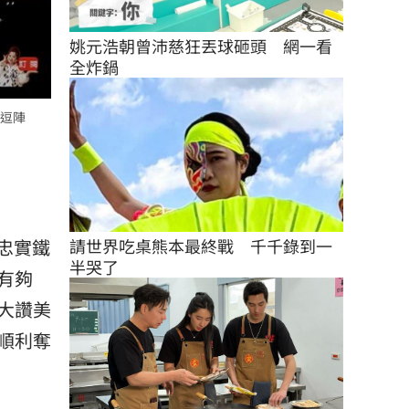
姚元浩朝曾沛慈狂丟球砸頭　網一看
全炸鍋
逗陣
請世界吃桌熊本最終戰　千千錄到一
忠實鐵
半哭了
有夠
大讚美
順利奪