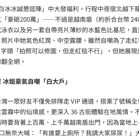
道「白冰冰誠懇逗陣」中大發福利。行程中夜宿北越下
豪砸200萬」——不過是越南盾（約折合台幣 240
式泳衣以及另一套自帶亮片薄紗的水藍色比基尼，直
。照片中她氣色紅潤、中空露腰，雖然自嘲為了走紅
 5 字頭「拍照可以修圖，但走紅毯不行」，但她展現
辣翻全網。
 冰姐豪氣自嘲「白大戶」
灣一眾好友不僅免排隊走 VIP 通道，搭乘了號稱全
雲霧中的仙境感，更深入 36 古街體驗在地風情。
隨時要背著上百萬、上千萬越南盾出門，因為當地上
所門口無奈大喊：「有誰要上廁所？我請大家尿尿！」