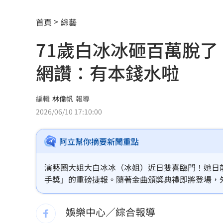
為5億商機翻臉 肥大叔插刀：要死一起
首頁
綜藝
杜金龍點名：「這檔權值股」千萬別長
71歲白冰冰砸百萬脫
額頭冒出痘痘 女手癢猛摳竟成「病毒
網讚：有本錢水啦
政院每年加碼25.5億元 優化全台商圈
癌末男缺錢鋌而走險 3D玩具熊夾藏K
編輯
林偉帆
報導
2026/06/10 17:10:00
環法自行車賽爆作弊！女靠胸部裝備降
阿立幫你摘要新聞重點
學霸牙醫槓離職員工 為3萬筆電互告慘
俄羅斯蝗害肆虐如末日 網驚：聖經十
演藝圈大姐大白冰冰（冰姐）近日雙喜臨門！她日
手獎」的重磅捷報。隨著金曲頒獎典禮即將登場，
慈濟採購BNT遭詐10億 他：不聽衛福
人 YouTube 頻道大方釋出觀光 VLOG，不
撼美照，更親自預告紅毯動向，笑稱這波清涼福利
娛樂中心／綜合報導
蔡英文做2件事 黃暐瀚：台東變五五波