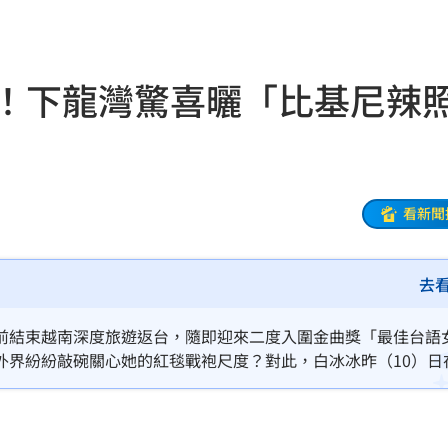
死
23:32
抱
23:25
了！下龍灣驚喜曬「比基尼辣
疣」
23:18
夜市
23:17
他命
23:16
看新聞
風阻
23:14
去
勝
23:10
災
23:06
前結束越南深度旅遊返台，隨即迎來二度入圍金曲獎「最佳台語
外界紛紛敲碗關心她的紅毯戰袍尺度？對此，白冰冰昨（10）日
部勸
23:05
僅曝光了自己在下龍灣豪華遊輪上「大解放」脫掉外衣、換上火辣比基
絕對是「越南限定」，金曲紅毯
23:03