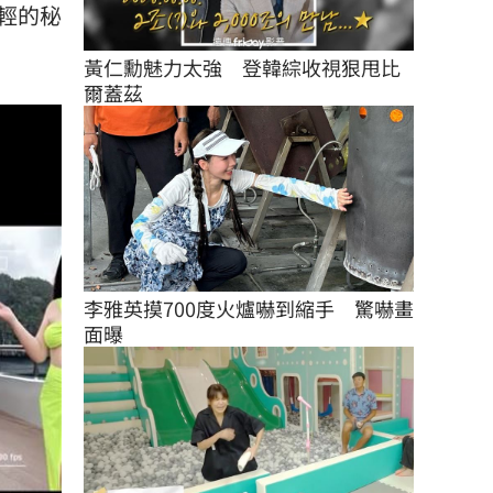
輕的秘
黃仁勳魅力太強　登韓綜收視狠甩比
爾蓋茲
李雅英摸700度火爐嚇到縮手　驚嚇畫
面曝