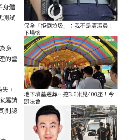
子身體
式測試
保全「拒倒垃圾」：我不是清潔員！
下場慘
為意
理的營
過失，
地下墳墓遷葬…挖3.6米見400座！今
家屬請
辦法會
司則認