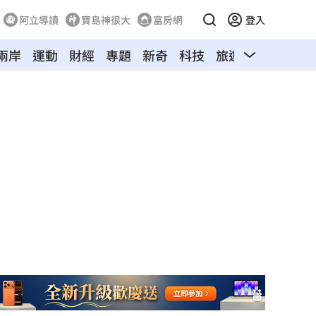
阿立導讀
寶島神很大
富房網
登入
兩岸
運動
財經
專題
新奇
科技
旅遊
汽車
寵物