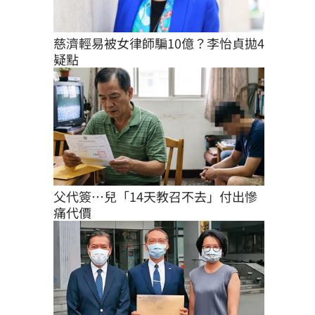
慈濟輕易被女律師騙10億？李怡貞拋4
疑點
父代簽…兒「14天教召不去」付出慘
痛代價