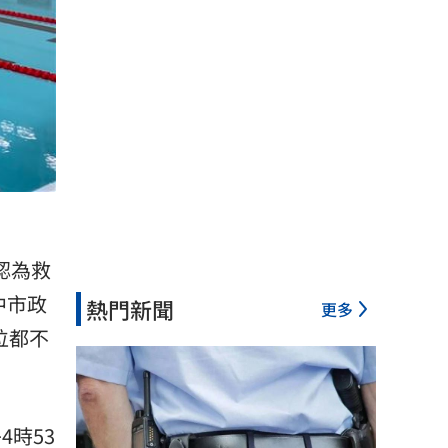
認為
救
中市政
熱門新聞
更多
位都不
4時53