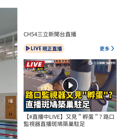
CH54三立新聞台直播
現正直播
更多
【#直播中LIVE】又見＂孵蛋＂? 路口
監視器直播斑鳩築巢駐足