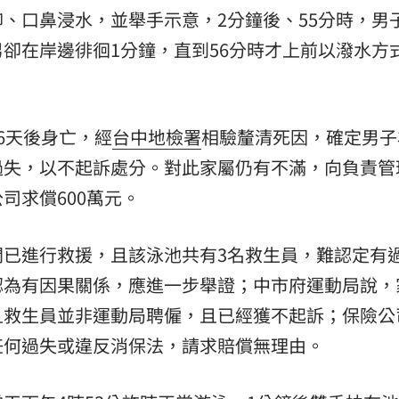
、口鼻浸水，並舉手示意，2分鐘後、55分時，男
卻在岸邊徘徊1分鐘，直到56分時才上前以潑水方
6天後身亡，經
台中地檢署
相驗釐清死因，確定男子
過失，以不起訴處分。對此家屬仍有不滿，向負責管
司求償600萬元。
間已進行救援，且該泳池共有3名救生員，難認定有
認為有因果關係，應進一步舉證；中市府運動局說，
且救生員並非運動局聘僱，且已經獲不起訴；保險公
任何過失或違反消保法，請求賠償無理由。