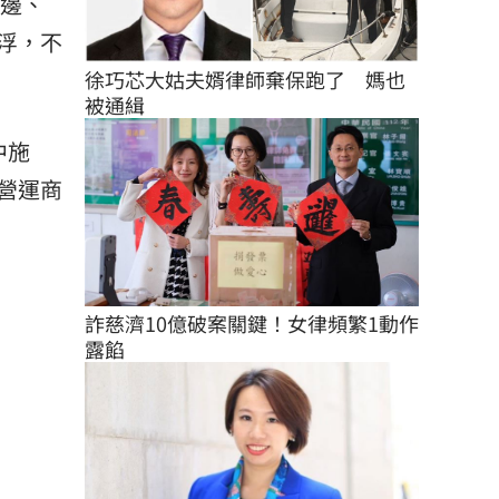
池邊、
浮，不
徐巧芯大姑夫婿律師棄保跑了　媽也
被通緝
中施
營運商
詐慈濟10億破案關鍵！女律頻繁1動作
露餡