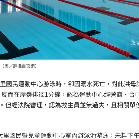
熱潮
10:00
15
（圖／翻攝自官網）
大里國民
運動
中心游泳時，卻因溺水死亡，對此洪母
，反而在岸邊徘徊1分鐘，認為運動中心經營商、台
元。但經法院審理，認為救生員並無
過失
，且相關單
往大里國民暨兒童運動中心室內游泳池游泳，未料下午