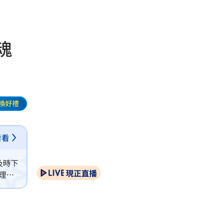
魂
換好禮
看看
及時下
現正直播
理，