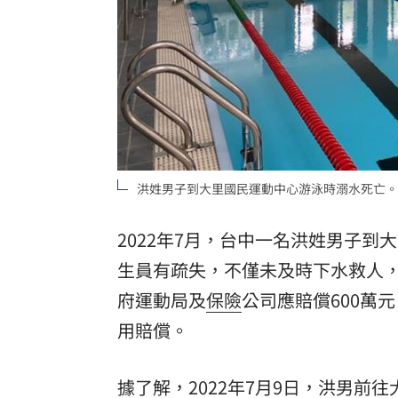
8國球員齊聚高雄 Formosa 7s掀足球
理想混蛋號召粉絲跨海追星吃美食！
18:
洪姓男子到大里國民運動中心游泳時溺水死亡。
2022年7月，台中一名洪姓男子到
生員
有疏失，不僅未及時下水救人
府運動局及
保險
公司應賠償600萬
用賠償。
據了解，2022年7月9日，洪男前