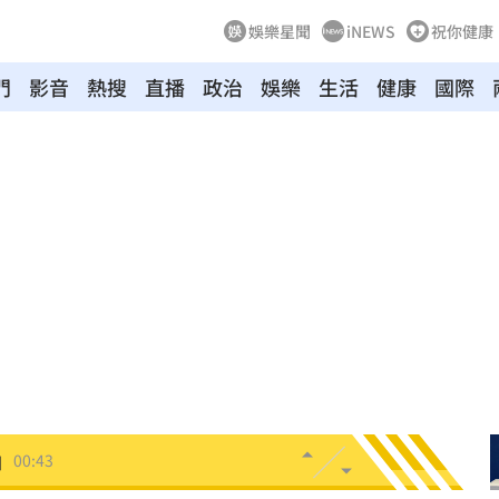
娛樂星聞
iNEWS
祝你健康
門
影音
熱搜
直播
政治
娛樂
生活
健康
國際
！
01:20
物
01:17
！
01:03
47
油
00:43