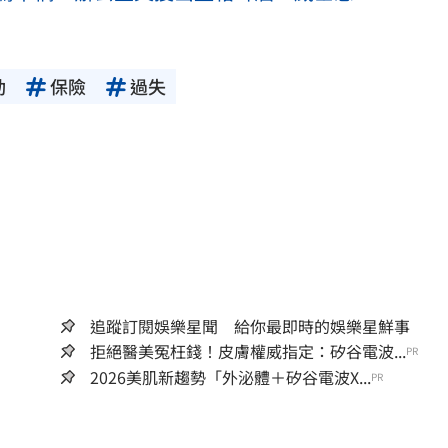
動
保險
過失
追蹤訂閱娛樂星聞 給你最即時的娛樂星鮮事
拒絕醫美冤枉錢！皮膚權威指定：矽谷電波...
PR
2026美肌新趨勢「外泌體＋矽谷電波X...
PR