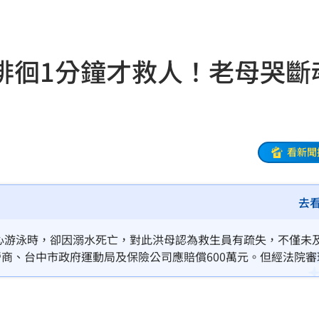
擊
00:41
0萬
00:36
徘徊1分鐘才救人！老母哭斷
、加
00:31
原因
00:26
看新聞
槓警
00:23
去
鎮濤
00:22
趨緩
00:19
中心游泳時，卻因溺水死亡，對此洪母認為救生員有疏失，不僅未
商、台中市政府運動局及保險公司應賠償600萬元。但經法院審
懂事
00:12