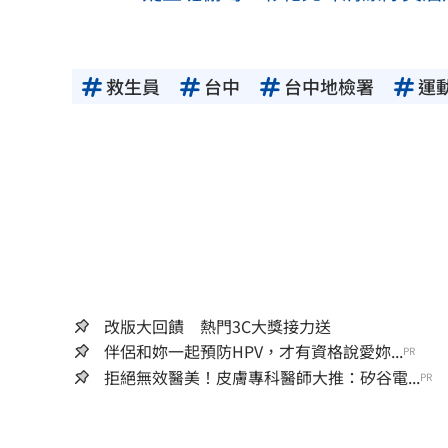
救生員
台中
台中地檢署
運
改版大回饋 熱門3C大獎接力送
伴侶和妳一起預防HPV，才有資格說愛妳...
PR
拒絕無效醫美！皮膚專科醫師大推：矽谷電...
PR