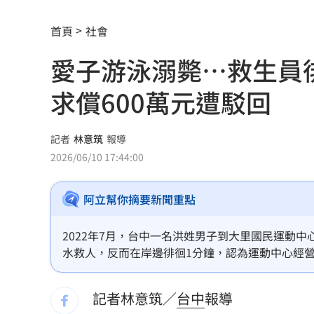
樂天女孩淚揭往事 愛意表達障礙遭重
首頁
社會
一張百萬太貴！他公開高價股買法：賺3
愛子游泳溺斃⋯救生員
獨／海外遊學增強外語 台人夯英、美
求償600萬元遭駁回
長尾獼猴失控狂襲居民！官方追查異常
伊波拉失控！專家憂病毒恐已突變
00:23
記者
林意筑
報導
2026/06/10 17:44:00
飲料空盒找嘸地方丟 騎車咬著遭攔查
阿立幫你摘要新聞重點
63歲章小蕙吐露心聲：後悔當年嫁給鍾
白海豚颱風擺盪逼近！雨到「這時」才
2022年7月，台中一名洪姓男子到大里國民運動
水救人，反而在岸邊徘徊1分鐘，認為運動中心經營
最遺憾童年記憶空白 禹菡：當年真不
認為救生員並無過失，且相關單位都不用賠償。
記者林意筑／
台中
報導
每股配12.8元的它 Ｑ2營收曝光
00:00