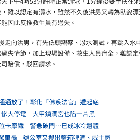
天下午4時53分許時正常游泳，1分鐘後雙手扶在
樣，難以認定有溺水，雖然不久後洪男又轉為臥姿漂
不能因此反推救生員有過失。
鐘後走向洪男，有先低頭觀察、潑水測試，再跳入水
無過失情節，加上現場設備、救生人員齊全，難認定
公司賠償，駁回請求。
⋯通通放了！彰化「佛系法官」遭起底
1戶慘大停電 大甲鎮瀾宮也陷一片黑
定位卡摩鐵 警急破門⋯已成冰冷遺體
駕車禍 辦公室又搜出整箱啤酒、威士忌