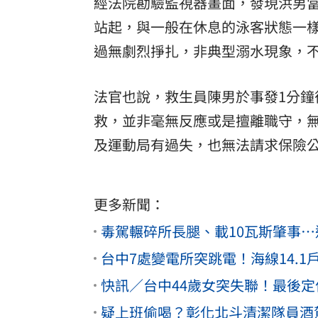
經法院勘驗監視器畫面，發現洪男當
站起，與一般在休息的泳客狀態一
過無劇烈掙扎，非典型溺水現象，
法官也說，救生員陳男於事發1分
救，並非毫無反應或是擅離職守，
及運動局有過失，也無法請求保險
更多新聞：
毒駕輾碎所長腿、載10瓦斯肇事
台中7處變電所突跳電！海線14.
快訊／台中44歲女突失聯！最後
疑上班偷喝？彰化北斗清潔隊員酒