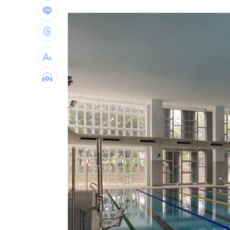
連續2場安打！ 林安可掃二壘打貢獻1
歐洲避暑天堂失守！地中海熱到像溫泉
3歲米格魯偷吃軟糖 被催吐後好有戲
23
獨／北勢棒球隊穿破鞋拚冠軍 台僑看
台灣彩券開獎直播中
20:31
LIVE三立+24小時直播
15:27
三立iNEWS新聞台線上直播
18:00
台彩父親節推新刮刮樂千萬頭獎超「爸
商場戰國來臨 台中「頂奢大道」逐漸
「拍片人的多重宇宙」職涯論壇9/12登