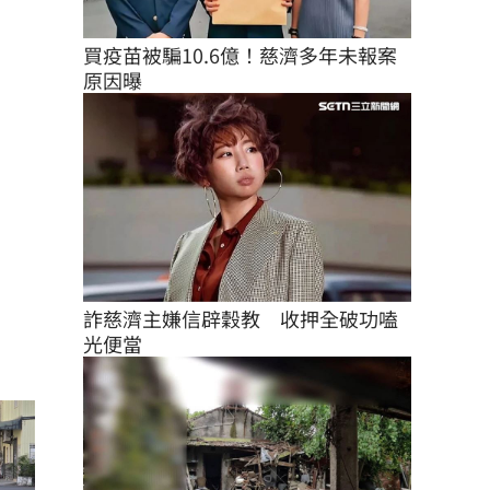
買疫苗被騙10.6億！慈濟多年未報案
原因曝
詐慈濟主嫌信辟穀教　收押全破功嗑
光便當