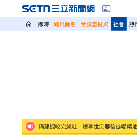
即時
颱風動態
台股怎投資
社會
熱
Q2獲利年增221% 愛普*EPS衝4.18元
宏福苑大火調查出爐！菸頭引燃施工雜
定投10年翻逾5倍 這檔吸引存股族卡位
新／四指齊揚！台指期飆破500點
00:48
慈濟遭詐10.6億元！全款拿回解方曝
00:
稱龍蝦咬完就吐 爆李世宗要信徒喝精