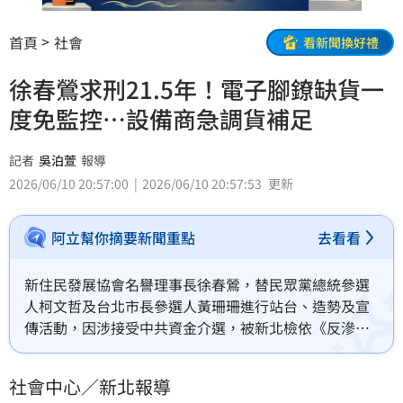
首頁
社會
看新聞換好禮
徐春鶯求刑21.5年！電子腳鐐缺貨一
度免監控…設備商急調貨補足
記者
吳泊萱
報導
2026/06/10 20:57:00
2026/06/10 20:57:53
更新
阿立幫你摘要新聞重點
去看看
新住民發展協會名譽理事長徐春鶯，替民眾黨總統參選
人柯文哲及台北市長參選人黃珊珊進行站台、造勢及宣
傳活動，因涉接受中共資金介選，被新北檢依《反滲透
法》、《銀行法》、《刑法》偽造文書與詐欺取財等罪
起訴，具體求刑21年6月，併科2300萬元罰金。法官裁
社會中心／新北報導
定徐春鶯200萬元交保，限制住居、出海，同時實施科