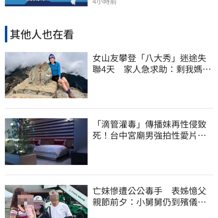
4小時前
其他人也在看
女山友攀登「八大秀」迷途失
聯4天 家人急求助：剩我媽還
沒找到
「滴管灌毒」傳播妹再性侵致
死！台中宮廟男強拍性愛片
惡行曝光
亡妹慘遭公公毒手 表姊憶父
親節前夕：小舅舅仍到殯儀館
陪她說話