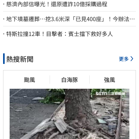
慈濟內部信曝光！還原遭詐10億採購過程
地下墳墓遷葬…挖3.6米深「已見400座」！今辦法會
安撫祖先
特斯拉撞12車！目擊者：賓士擋下救好多人
熱搜新聞
更多
颱風
白海豚
強風