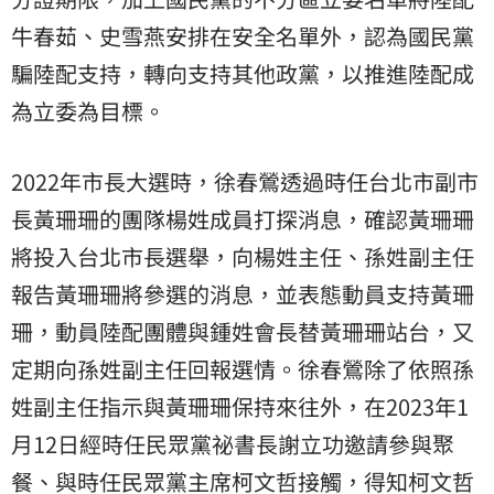
牛春茹、史雪燕安排在安全名單外，認為國民黨
騙陸配支持，轉向支持其他政黨，以推進陸配成
為立委為目標。
2022年市長大選時，徐春鶯透過時任台北市副市
長黃珊珊的團隊楊姓成員打探消息，確認黃珊珊
將投入台北市長選舉，向楊姓主任、孫姓副主任
報告黃珊珊將參選的消息，並表態動員支持黃珊
珊，動員陸配團體與鍾姓會長替黃珊珊站台，又
定期向孫姓副主任回報選情。徐春鶯除了依照孫
姓副主任指示與黃珊珊保持來往外，在2023年1
月12日經時任民眾黨祕書長謝立功邀請參與聚
餐、與時任民眾黨主席柯文哲接觸，得知柯文哲