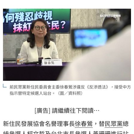
技監控，但因電子腳鐐和監控手機「缺貨」，一度改為
向派出所報到，新北地檢署火速提抗告，經設備商緊急
從中南部調貨後，徐春鶯已完成科技監控，並於晚間7時
50分離開地院。
前民眾黨新住民委員會主委徐春鶯涉違反《反滲透法》，接受中方
指示替特定候選人站台。（圖／資料照）
[廣告] 請繼續往下閱讀…
新住民發展協會名譽理事長
徐春鶯
，替
民眾黨
總
統參選人柯文哲及台北市長參選人黃珊珊進行站