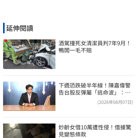
延伸閱讀
酒駕撞死女清潔員判7年9月！
鴨闆一毛不賠
下週恐跌破半年線！陳嘉偉警
告台股反彈屬「逃命波」：空
頭大屠殺剛開始
(2026年08月07日)
妙齡女借10萬遭性侵！借據驚
見變態條款