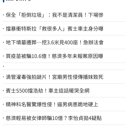
保全「拒倒垃圾」：我不是清潔員！下場慘
擋暴衝特斯拉「救很多人」賓士車主身分曝
地下墳墓遷葬…挖3.6米見400座！急辦法會
買疫苗被騙10.6億！慈濟多年未報案原因曝
滴管灌毒強拍謎片！宮廟男性侵傳播妹致死
賓士S500擋浩劫！車主這話暖哭全網
精神科名醫驚爆性侵！逼男病患跪地硬上
慈濟輕易被女律師騙10億？李怡貞拋4疑點