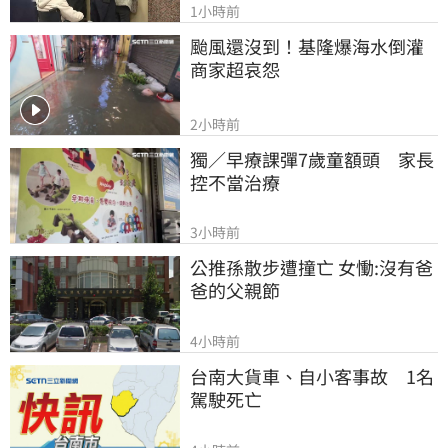
1小時前
颱風還沒到！基隆爆海水倒灌 
商家超哀怨
2小時前
獨／早療課彈7歲童額頭　家長
控不當治療
3小時前
公推孫散步遭撞亡 女慟:沒有爸
爸的父親節
4小時前
台南大貨車、自小客事故　1名
駕駛死亡