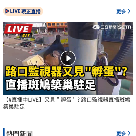
現正直播
更多
【#直播中LIVE】又見＂孵蛋＂? 路口監視器直播斑鳩
築巢駐足
熱門新聞
更多