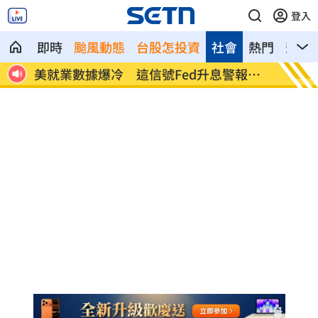
登入
即時
颱風動態
台股怎投資
社會
熱門
影音
命衛
美就業數據爆冷 這信號Fed升息警報降
梅西父
溫
壇