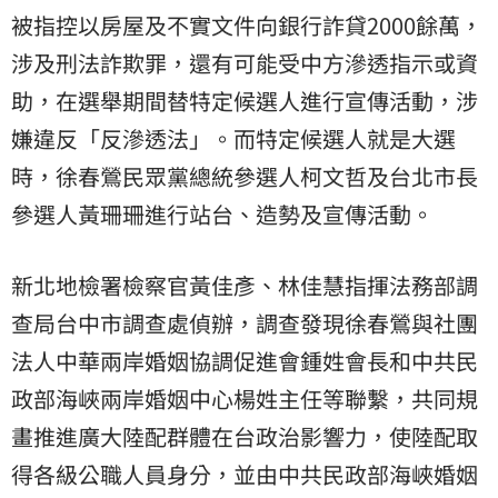
被指控以房屋及不實文件向銀行詐貸2000餘萬，
涉及刑法詐欺罪，還有可能受中方滲透指示或資
助，在選舉期間替特定候選人進行宣傳活動，涉
嫌違反「反滲透法」。而特定候選人就是大選
時，徐春鶯民眾黨總統參選人柯文哲及台北市長
參選人黃珊珊進行站台、造勢及宣傳活動。
新北地檢署檢察官黃佳彥、林佳慧指揮法務部調
查局台中市調查處偵辦，調查發現徐春鶯與社團
法人中華兩岸婚姻協調促進會鍾姓會長和中共民
政部海峽兩岸婚姻中心楊姓主任等聯繫，共同規
畫推進廣大陸配群體在台政治影響力，使陸配取
得各級公職人員身分，並由中共民政部海峽婚姻