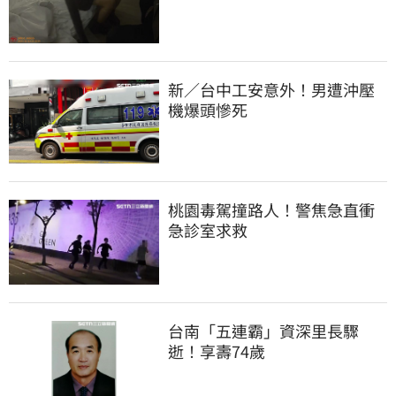
新／台中工安意外！男遭沖壓
機爆頭慘死
桃園毒駕撞路人！警焦急直衝
急診室求救
台南「五連霸」資深里長驟
逝！享壽74歲