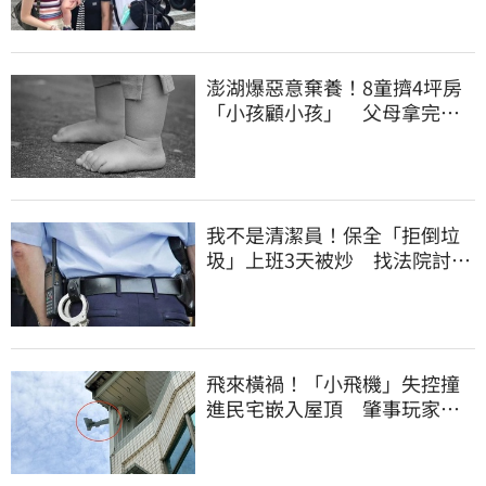
澎湖爆惡意棄養！8童擠4坪房
「小孩顧小孩」 父母拿完補
助落跑
我不是清潔員！保全「拒倒垃
圾」上班3天被炒 找法院討公
道結果出爐
飛來橫禍！「小飛機」失控撞
進民宅嵌入屋頂 肇事玩家疑
心虛落跑了