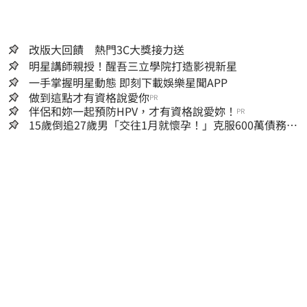
改版大回饋 熱門3C大獎接力送
明星講師親授！醒吾三立學院打造影視新星
一手掌握明星動態 即刻下載娛樂星聞APP
做到這點才有資格說愛你
PR
伴侶和妳一起預防HPV，才有資格說愛妳！
PR
15歲倒追27歲男「交往1月就懷孕！」克服600萬債務
36歲美魔女當阿嬤了