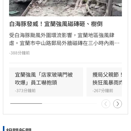
白海豚發威！宜蘭強風磁磚砸、樹倒
受白海豚颱風外圍環流影響，宜蘭地區強風肆
虐。宜蘭市中山路郵局外牆磁磚在三小時內兩度
剝落，武營街亦發生磁磚砸地險象，所幸無人傷
-388分鐘前
亡。此外，五結與三星鄉傳出路樹倒塌，市區選
舉看板受強風吹襲搖搖欲墜，烏石港賞鯨船被迫
全面停駛。
宜蘭強風「店家玻璃門被
攪局父親節！中
吹爆」員工嚇抱頭
挾狂風暴雨炸雙
-373分鐘前
-267分鐘前
相關新聞