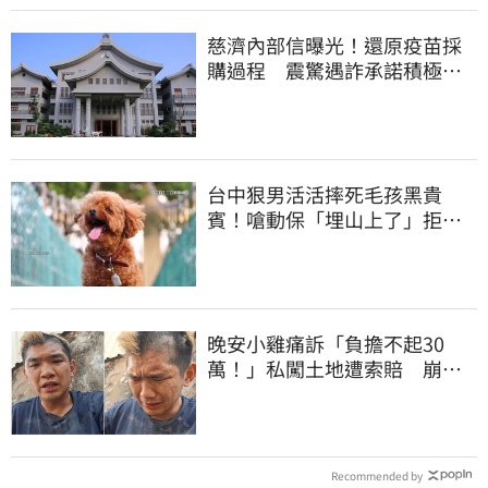
慈濟內部信曝光！還原疫苗採
購過程 震驚遇詐承諾積極追
回善款
台中狠男活活摔死毛孩黑貴
賓！嗆動保「埋山上了」拒交
屍體 下場曝光
晚安小雞痛訴「負擔不起30
萬！」私闖土地遭索賠 崩
潰：不接受漫天要價
Recommended by