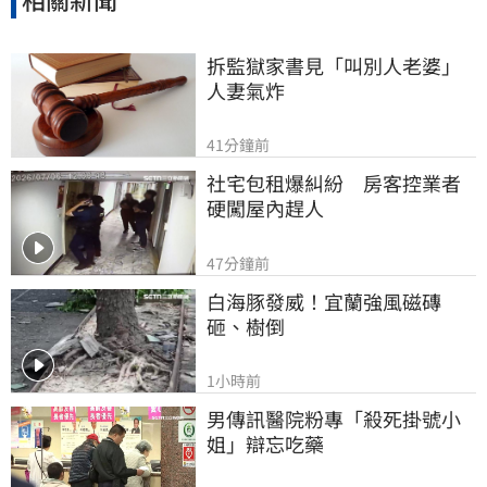
拆監獄家書見「叫別人老婆」
人妻氣炸
41分鐘前
社宅包租爆糾紛　房客控業者
硬闖屋內趕人
47分鐘前
白海豚發威！宜蘭強風磁磚
砸、樹倒
1小時前
男傳訊醫院粉專「殺死掛號小
姐」辯忘吃藥