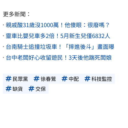
更多新聞：
親戚酸31歲沒1000萬！他傻眼：很廢嗎？
靈車比嬰兒車多2倍！5月新生兒僅6832人
台南騎士追撞垃圾車！「摔進後斗」畫面曝
台中老闆好心收留遊民！3天後他踹死闆娘
民眾黨
徐春鶯
中配
科技監控
缺貨
交保