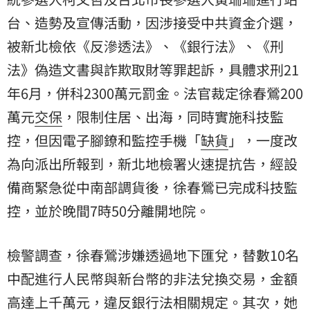
台、造勢及宣傳活動，因涉接受中共資金介選，
被新北檢依《反滲透法》、《銀行法》、《刑
法》偽造文書與詐欺取財等罪起訴，具體求刑21
年6月，併科2300萬元罰金。法官裁定徐春鶯200
萬元
交保
，限制住居、出海，同時實施
科技監
控
，但因電子腳鐐和監控手機「
缺貨
」，一度改
為向派出所報到，新北地檢署火速提抗告，經設
備商緊急從中南部調貨後，徐春鶯已完成科技監
控，並於晚間7時50分離開地院。
檢警調查，徐春鶯涉嫌透過地下匯兌，替數10名
中配
進行人民幣與新台幣的非法兌換交易，金額
高達上千萬元，違反銀行法相關規定。其次，她