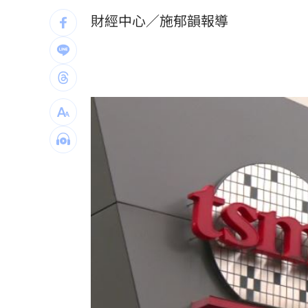
父親節辭世 前彰化市代蔡裕昌享壽71
財經中心／施郁韻報導
補充兵12天也不服！男連2次放鳥代價慘
不斷更新／8、9日國籍航空船班異動一
2度要求修投手丘 魔力藍曝與布雷克有
台灣彩券開獎直播中
20:31
LIVE三立+24小時直播
15:27
三立iNEWS新聞台線上直播
18:00
台彩父親節推新刮刮樂千萬頭獎超「爸
商場戰國來臨 台中「頂奢大道」逐漸
「拍片人的多重宇宙」職涯論壇9/12登