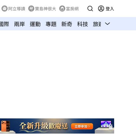
阿立導讀
寶島神很大
富房網
登入
國際
兩岸
運動
專題
新奇
科技
旅遊
汽車
寵物