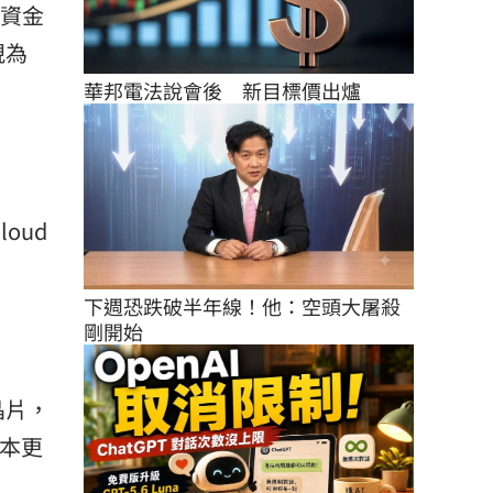
的資金
視為
華邦電法說會後　新目標價出爐
oud
下週恐跌破半年線！他：空頭大屠殺
剛開始
晶片，
成本更