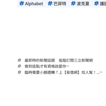
Alphabet
巴菲特
波克夏
護
最即時的新聞話題 追蹤訂閱三立新聞網
做到這點才有資格說愛你
PR
臨時需要小額週轉？上【易借網】找人幫！...
PR