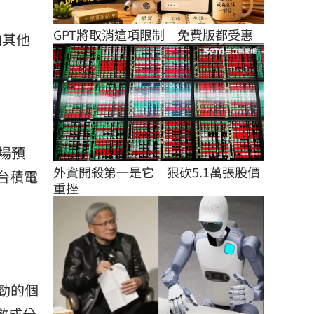
GPT將取消這項限制　免費版都受惠
向其他
場預
外資開殺第一是它　狠砍5.1萬張股價
台積電
重挫
強勁的個
指數成分