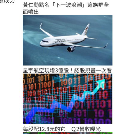
黃仁勳點名「下一波浪潮」這族群全
面噴出
星宇航空現增3億股！認股規畫一次看
每股配12.8元的它　Ｑ2營收曝光