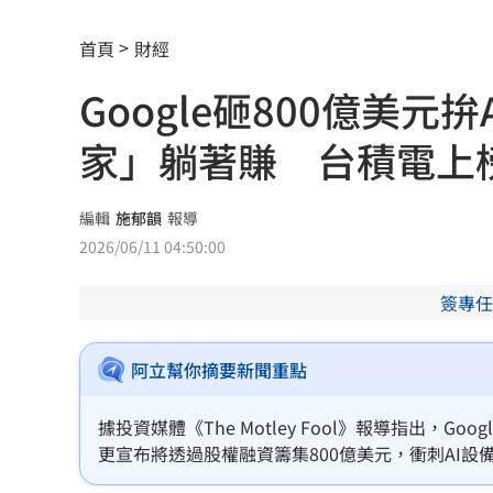
直擊／NEWBEAT高雄首秀 震胸舞全場
首頁
財經
颱風紫暴雨今晚開炸 估「這時」解除
Google砸800億美
傅家接班人幕僚酒駕遭移送！公所火速
家」躺著賺 台積電上
獅子座新月伴日蝕！12星座一週運勢出
桃猿二軍單場僅3投 副領隊曝下週可緩
編輯
施郁韻
報導
2026/06/11 04:50:00
颱風硬闖海邊！巨浪來1家4剩3 男童被
簽專任
大盤收紅、正二反跌？ 拆解槓反ETF秒
白海豚逼近強降雨 石門單日狂洩508萬
阿立幫你摘要新聞重點
專家喊台股「下週噴千點」關鍵訊號
18:
據投資媒體《The Motley Fool》報導指出，G
更宣布將透過股權融資籌集800億美元，衝刺AI
男星拍足球戲正中要害 導演喊：效果
神山」台積電也入列。