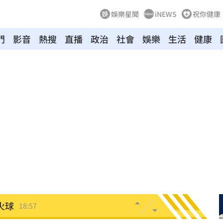
娛樂星聞
iNEWS
祝你健康
門
影音
熱搜
直播
政治
社會
娛樂
生活
健康
19:12
霸凌
19:08
股
19:03
留情
19:03
19:03
火球
18:57