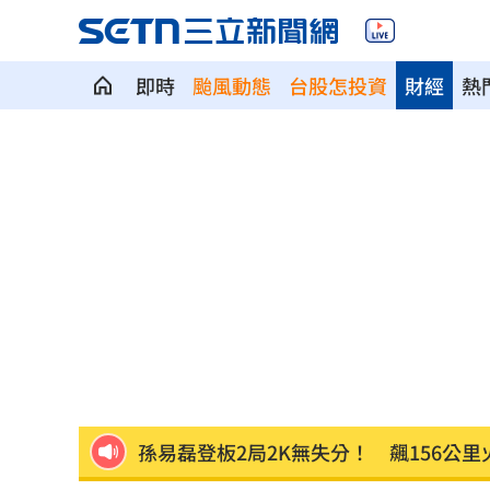
即時
颱風動態
台股怎投資
財經
熱
想靠正二翻本？ 達人教戰槓反ETF心法
男同事追求不成跟騷偷拍 女師控校方
靠2根鐵軌橫掃AI鏈 川湖財報衝上萬金
一軍不是來跑龍套 餅總對新人不手下
演習硬上路還無照！鳳山女慘收10萬單
孫易磊登板2局2K無失分！ 飆156公里