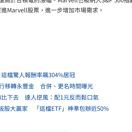
Marvell股票，進一步增加市場需求。
 這檔驚人報酬率飆304%居冠
分行移轉永豐金 合併、更名時間曝光
918比下去 達人逆風：配1元反而鬆口氣
股大贏家 「這檔ETF」神準包辦近50%