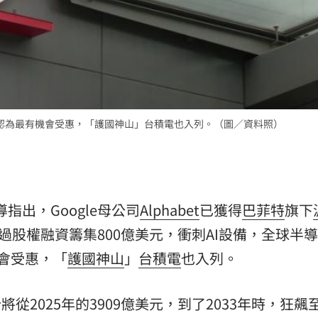
熱潮
10:00
15
被認為最有機會受惠，「護國神山」台積電也入列。（圖／資料照）
報導指出，Google母公司
Alphabet
已獲得
巴菲特
旗下
過股權融資籌集800億美元，衝刺AI設備，全球半
會受惠，「
護國神山
」
台積電
也入列。
從2025年的3909億美元，到了2033年時，狂飆至