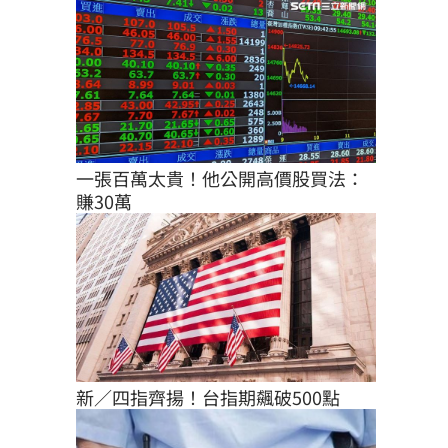
一張百萬太貴！他公開高價股買法：
賺30萬
新／四指齊揚！台指期飆破500點