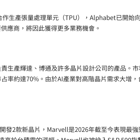
合作生產張量處理單元（TPU），Alphabet已開始
要供應商，將因此獲得更多業務機會。
負責生產輝達、博通及許多晶片設計公司的產品。市
占率約達70%。由於AI產業對高階晶片需求大增，
合作開發2款新晶片，Marvell是2026年截至今表現最
高於台積電的漲幅。Marvell也被納入S&P 500