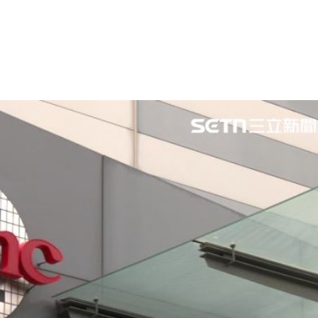
歲
18:22
8倍
18:16
次看
18:14
關
18:14
」氣
12:00
成形
12:00
場！
10:30