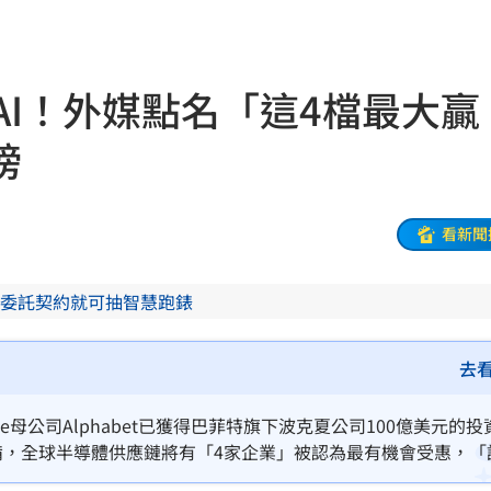
嗨翻
18:53
海警
18:52
元拚AI！外媒點名「這4檔最大贏
准辭
18:52
榜
爐
18:45
解
18:45
看新聞
捲走
18:39
委託契約就可抽智慧跑錶
懂
18:39
噸
18:34
去
33
oogle母公司Alphabet已獲得巴菲特旗下波克夏公司100億美元的
設備，全球半導體供應鏈將有「4家企業」被認為最有機會受惠，「
很好
18:22