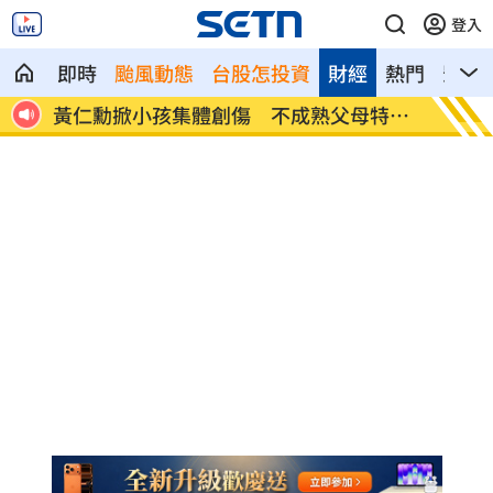
登入
即時
颱風動態
台股怎投資
財經
熱門
影音
特徵
氣象女神也累了？口誤「白沙屯颱風」
酸民疑
嗆