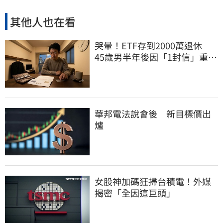
其他人也在看
哭暈！ETF存到2000萬退休
45歲男半年後因「1封信」重回
職場
華邦電法說會後 新目標價出
爐
女股神加碼狂掃台積電！外媒
揭密「全因這巨頭」