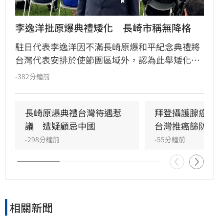
李逸洋批原爆典禮矮化　長崎市稱無降格
駐日代表李逸洋因不滿長崎原爆和平紀念典禮將
台灣代表安排於使節團區域外，認為此舉矮化台
灣國格，決定缺席該活動並表達嚴正抗議。對
-382分鐘前
此，長崎市政府回應，台灣代表座位安排與去年
相同，均為「海外席」，並無刻意降格意圖。
長崎原爆典禮台灣待遇惹
拜登攝護腺癌轉
議　遭疑顧忌中國
台灣推癌篩防晚
-298分鐘前
-55分鐘前
相關新聞