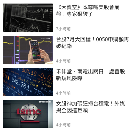
《大賣空》本尊喊美股會崩
盤！專家狠酸了
2小時前
台股7月大回檔！0050申購額再
破紀錄
4小時前
禾伸堂、南電出關日　處置股
新規風險曝
4小時前
女股神加碼狂掃台積電！外媒
揭全因這巨頭
4小時前