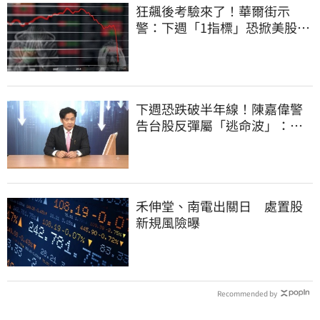
狂飆後考驗來了！華爾街示
警：下週「1指標」恐掀美股暴
動
下週恐跌破半年線！陳嘉偉警
告台股反彈屬「逃命波」：空
頭大屠殺剛開始
禾伸堂、南電出關日 處置股
新規風險曝
Recommended by