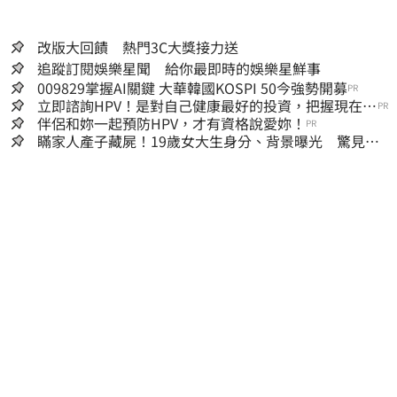
改版大回饋 熱門3C大獎接力送
追蹤訂閱娛樂星聞 給你最即時的娛樂星鮮事
009829掌握AI關鍵 大華韓國KOSPI 50今強勢開募
PR
立即諮詢HPV！是對自己健康最好的投資，把握現在不
PR
嫌晚！
伴侶和妳一起預防HPV，才有資格說愛妳！
PR
瞞家人產子藏屍！19歲女大生身分、背景曝光 驚見
「產檢紀錄全空白」