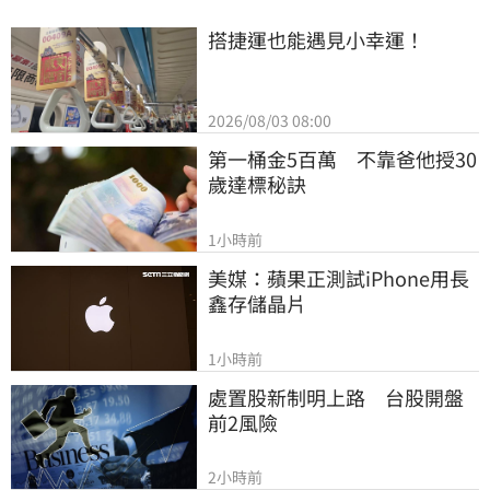
搭捷運也能遇見小幸運！
2026/08/03 08:00
第一桶金5百萬　不靠爸他授30
歲達標秘訣
1小時前
美媒：蘋果正測試iPhone用長
鑫存儲晶片
1小時前
處置股新制明上路　台股開盤
前2風險
2小時前