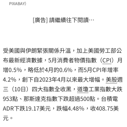
PIXABAY）
[廣告] 請繼續往下閱讀…
受美國與伊朗緊張關係升溫，加上美國勞工部公
布最新經濟數據，5月消費者物價指數（
CPI
）月
增0.5％，略低於4月的0.6%，而5月CPI年增率
4.2％，創下自2023年4月以來最大增幅。
美股
週
三（10日）四大指數全收黑，
道瓊
工業指數大跌
953點、那斯達克指數下跌超過500點。台積電
ADR下跌19.17美元，跌幅4.48％，收408.75美
元。