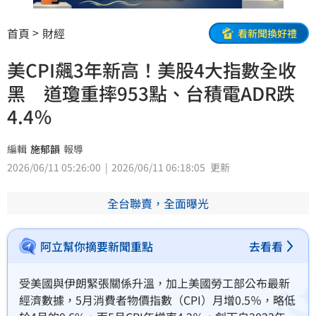
首頁
財經
看新聞換好禮
美CPI飆3年新高！美股4大指數全收
黑 道瓊重摔953點、台積電ADR跌
4.4％
編輯
施郁韻
報導
2026/06/11 05:26:00
2026/06/11 06:18:05
更新
全台聯賣，全面曝光
阿立幫你摘要新聞重點
去看看
受美國與伊朗緊張關係升溫，加上美國勞工部公布最新
經濟數據，5月消費者物價指數（CPI）月增0.5％，略低