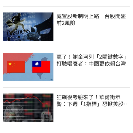
處置股新制明上路 台股開盤
前2風險
贏了！謝金河列「2關鍵數字」
打臉唱衰者：中國更依賴台灣
狂飆後考驗來了！華爾街示
警：下週「1指標」恐掀美股暴
動