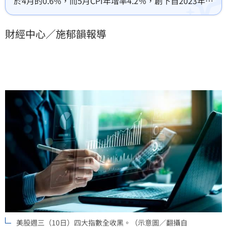
於4月的0.6%，而5月CPI年增率4.2％，創下自2023年4
月以來最大增幅。美股週三（10日）四大指數全收黑，
道瓊工業指數大跌953點、那斯達克指數下跌超過500
財經中心／施郁韻報導
點。
美股週三（10日）四大指數全收黑。（示意圖／翻攝自