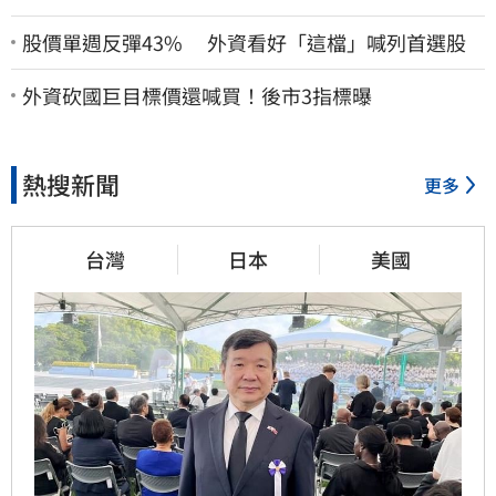
股價單週反彈43% 外資看好「這檔」喊列首選股
外資砍國巨目標價還喊買！後市3指標曝
熱搜新聞
更多
台灣
日本
美國