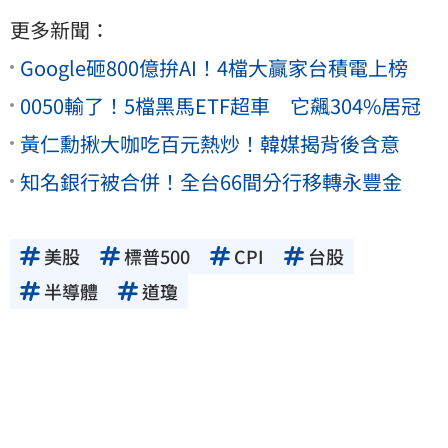
更多新聞：
Google砸800億拚AI！4檔大贏家台積電上榜
0050輸了！5檔黑馬ETF超車 它飆304%居冠
黃仁勳揪大咖吃百元熱炒！韓媒揭背後含意
知名銀行被合併！全台66間分行移轉永豐金
美股
標普500
CPI
台股
半導體
道瓊