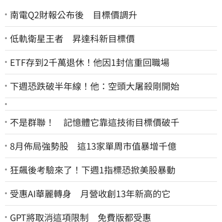
南電Q2財報公布後 目標價調升
低軌衛星王者 昇達科新目標價
ETF存到2千萬退休！他因1封信重回職場
下週恐跌破半年線！他：空頭大屠殺剛開始
不是群聯！ 記憶體它靠這技術目標價破千
8月佈局強勢股 這13家單周市值暴增千億
狂飆後考驗來了！下週1指標恐掀美股暴動
受惠AI華麗轉身 月營收創13年新高的它
GPT將取消這項限制 免費版都受惠