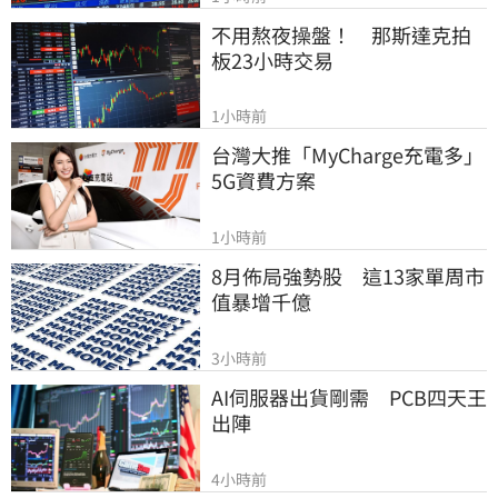
不用熬夜操盤！　那斯達克拍
板23小時交易
1小時前
台灣大推「MyCharge充電多」
5G資費方案
1小時前
8月佈局強勢股　這13家單周市
值暴增千億
3小時前
AI伺服器出貨剛需　PCB四天王
出陣
4小時前