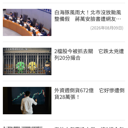
白海豚風雨大！北市沒放颱風
整備假 蔣萬安臉書遭網友灌
爆：標準在哪？
(2026年08月09日)
2檔股今被抓去關　它跌太兇遭
列20分撮合
外資週倒貨672億　它好慘遭倒
貨28萬張！