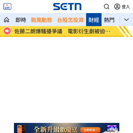
登入
即時
颱風動態
台股怎投資
財經
熱門
影音
超忐
佐藤二朗爆騷擾爭議 電影衍生劇被迫喊
蜂蜜配
停