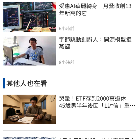
受惠AI華麗轉身　月營收創13
年新高的它
6小時前
字節跳動創辦人：開源模型拒
蒸餾
8小時前
其他人也在看
哭暈！ETF存到2000萬退休
45歲男半年後因「1封信」重回
職場