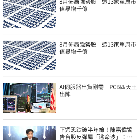
8月佈局強勢股 這13家單周市
值暴增千億
8月佈局強勢股 這13家單周市
值暴增千億
AI伺服器出貨剛需 PCB四天王
出陣
下週恐跌破半年線！陳嘉偉警
告台股反彈屬「逃命波」：空