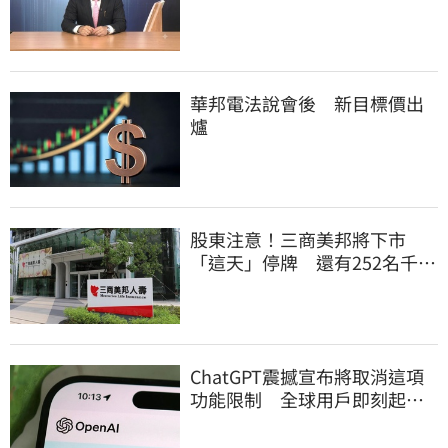
頭大屠殺剛開始
華邦電法說會後 新目標價出
爐
股東注意！三商美邦將下市
「這天」停牌 還有252名千張
大戶
ChatGPT震撼宣布將取消這項
功能限制 全球用戶即刻起
「免費」用到飽