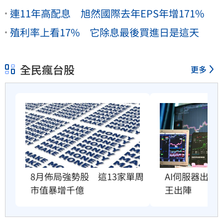
連11年高配息 旭然國際去年EPS年增171%
殖利率上看17% 它除息最後買進日是這天
全民瘋台股
更多
8月佈局強勢股　這13家單周
AI伺服器出貨
市值暴增千億
王出陣