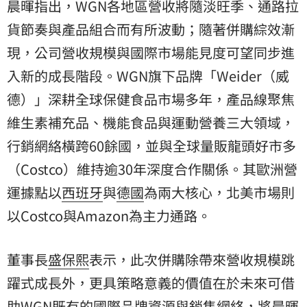
晨暉指出，WGN各地區營收將隨淡旺季、通路拉
貨節奏與產品組合而有所波動；隨著併購綜效漸
現，公司營收規模與國際市場能見度可望同步進
入新的成長階段。WGN旗下品牌「Weider（威
德）」深耕全球保健食品市場多年，產品線聚焦
維生素補充品、機能食品與運動營養三大領域，
行銷網絡橫跨60餘國，並與全球量販龍頭好市多
（Costco）維持逾30年深度合作關係。其歐洲營
運據點以
西班牙
與
德國
為兩大核心，北美市場則
以Costco與Amazon為主力通路。
董事長
盛保熙
表示，此次併購除帶來營收規模跳
躍式成長外，更具策略意義的價值在於未來可借
助WGN既有的國際品牌資源與銷售網絡，將晨暉