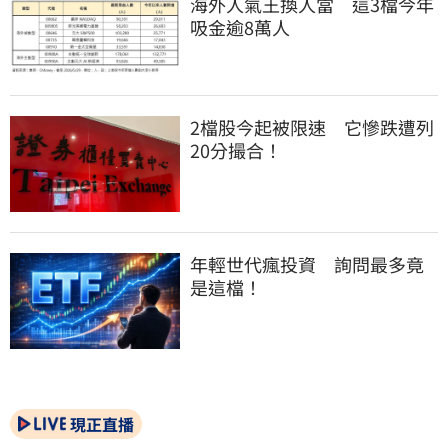
海外人氣王換人當　這3檔今年
吸金逾8萬人
2檔股今起被限速　它慘跌遭列
20分撮合！
年輕世代瘋投資　詢問最多竟
是這檔！
現正直播