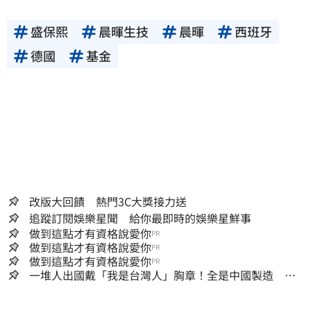
盛保熙
晨暉生技
晨暉
西班牙
德國
基金
改版大回饋 熱門3C大獎接力送
追蹤訂閱娛樂星聞 給你最即時的娛樂星鮮事
做到這點才有資格說愛你
PR
做到這點才有資格說愛你
PR
做到這點才有資格說愛你
PR
一堆人出國戴「我是台灣人」胸章！全是中國製造
Cheap酸：精神分裂