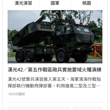
漢光演習
國軍
桃園
漢光42／第五作戰區砲兵實施要域火殲演練
漢光42號實兵演習進入第五天，海軍濱海作戰指
揮部執行機動飛彈部署，利用雄風二型及三型飛
彈扼控關鍵海域；第五作戰區實施「要域火殲」
-456分鐘前
演練，展現砲兵快速應處與戰術轉換效能。此
外，陸軍58砲指部海馬士多管火箭執行跨區增