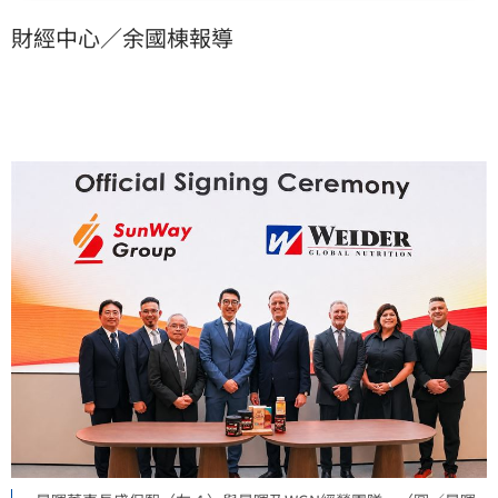
歷史新高。此一躍升主要受惠於WGN自5月5日完成簽約
財經中心／余國棟報導
交割後，首月營收全數併入合併報表所致。