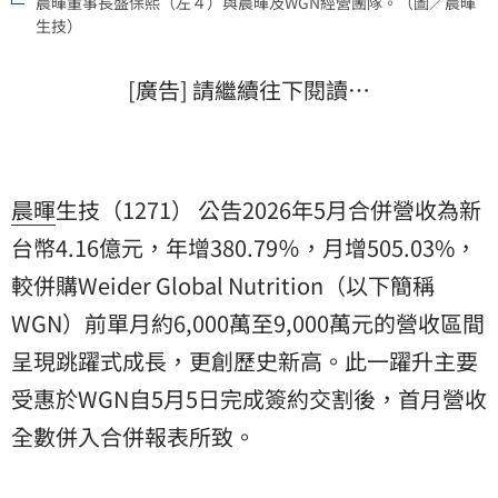
晨暉董事長盛保熙（左４）與晨暉及WGN經營團隊。（圖／晨暉
生技）
[廣告] 請繼續往下閱讀…
晨暉
生技（1271） 公告2026年5月合併營收為新
台幣4.16億元，年增380.79％，月增505.03%，
較併購Weider Global Nutrition（以下簡稱
WGN）前單月約6,000萬至9,000萬元的營收區間
呈現跳躍式成長，更創歷史新高。此一躍升主要
受惠於WGN自5月5日完成簽約交割後，首月營收
全數併入合併報表所致。