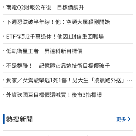
南電Q2財報公布後 目標價調升
下週恐跌破半年線！他：空頭大屠殺剛開始
ETF存到2千萬退休！他因1封信重回職場
低軌衛星王者 昇達科新目標價
不是群聯！ 記憶體它靠這技術目標價破千
獨家／女駕駛肇逃1死1傷！男大生「凌晨跑外送」挨
撞 媽淚：家快瓦解
外資砍國巨目標價還喊買！後市3指標曝
熱搜新聞
更多