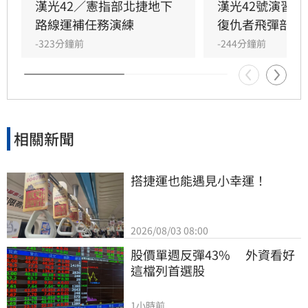
援，在風雨中迅速抵達戰術位置，展現高機動性
漢光42／憲指部北捷地下
漢光42號演習
與精準遠程打擊力。
路線運補任務演練
復仇者飛彈部隊
-323分鐘前
-244分鐘前
相關新聞
搭捷運也能遇見小幸運！
2026/08/03 08:00
股價單週反彈43%　 外資看好
這檔列首選股
1小時前