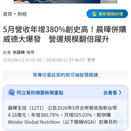
首頁
財經
看新聞換好禮
5月營收年增380%創史高！晨暉併購
威德大爆發 營運規模翻倍躍升
記者
余國棟
報導
2026/06/12 01:01:00
2026/06/12 07:46:07
更新
簽專任委託契約就可抽智慧跑錶
阿立幫你摘要新聞重點
去看看
晨暉生技（1271） 公告2026年5月合併營收為新台幣
4.16億元，年增380.79％，月增505.03%，較併購
Weider Global Nutrition（以下簡稱WGN）前單月約
6,000萬至9,000萬元的營收區間呈現跳躍式成長，更創