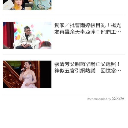
獨家／批曹雨婷帳目亂！楊光
友再轟余天李亞萍：他們工會
跟演藝圈沒關
張清芳父親節罕曬亡父遺照！
神似五官引網熱議 回憶當年
演出哭到不行
Recommended by