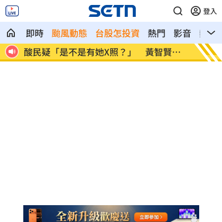
登入
即時
颱風動態
台股怎投資
熱門
影音
熱搜
」
酸民疑「是不是有她X照？」 黃智賢回
歐洲最
嗆
冠