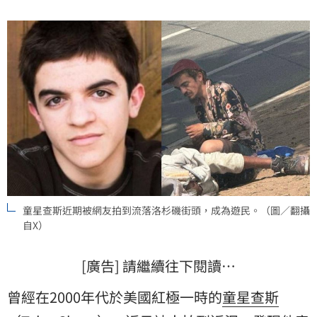
童星查斯近期被網友拍到流落洛杉磯街頭，成為遊民。（圖／翻攝
自X）
[廣告] 請繼續往下閱讀…
曾經在2000年代於美國紅極一時的
童星
查斯