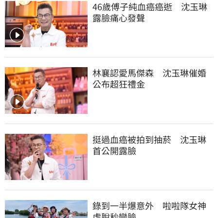
46歲傅子純血癌癌逝　沈玉琳
露臉痛心發聲
林襄認愛馬傑森　沈玉琳催婚
公布超狂禮金
挺過血癌被拍到抽菸　沈玉琳
首公開露臉
錄到一半爆意外　啦啦隊女神
虛脫秒變臉