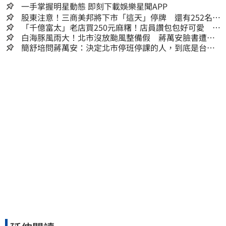
一手掌握明星動態 即刻下載娛樂星聞APP
股東注意！三商美邦將下市「這天」停牌 還有252名千
張大戶
「千億富太」老店買250元麻糬！店員讚包包好可愛 笑
回：我自己做的
白海豚風雨大！北市沒放颱風整備假 蔣萬安臉書遭網
友灌爆：標準在哪？
簡舒培問蔣萬安：決定北市停班停課的人，到底是台北
市長，還是氣象署？