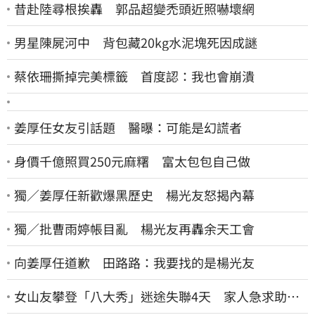
昔赴陸尋根挨轟 郭品超變禿頭近照嚇壞網
男星陳屍河中 背包藏20kg水泥塊死因成謎
蔡依珊撕掉完美標籤 首度認：我也會崩潰
姜厚任女友引話題 醫曝：可能是幻謊者
身價千億照買250元麻糬 富太包包自己做
獨／姜厚任新歡爆黑歷史 楊光友怒揭內幕
獨／批曹雨婷帳目亂 楊光友再轟余天工會
向姜厚任道歉 田路路：我要找的是楊光友
女山友攀登「八大秀」迷途失聯4天 家人急求助：
剩我媽還沒找到