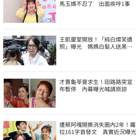
馬玉嬌不忍了 出面疾呼1事
王凱靈堂開放！「純白燦笑遺
照」曝光 媽媽白髮人送黑髮
人缺席惹鼻酸
才賣龜苓膏求生！田路路突宣
布暫停 內幕曝光喊請原諒
遭蔡阿嘎開撕消失圈內2年！蘿
拉161字首發文 真實近況曝光