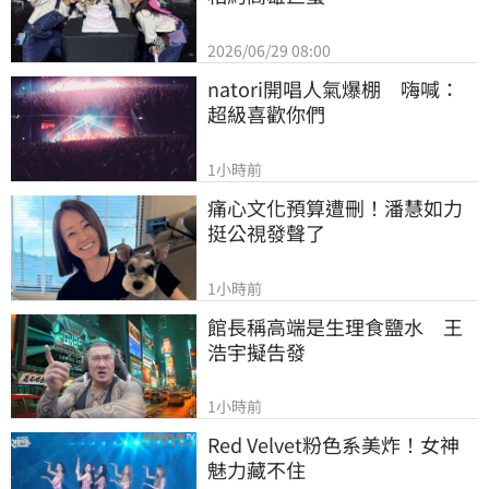
2026/06/29 08:00
natori開唱人氣爆棚　嗨喊：
超級喜歡你們
1小時前
痛心文化預算遭刪！潘慧如力
挺公視發聲了
1小時前
館長稱高端是生理食鹽水　王
浩宇擬告發
1小時前
Red Velvet粉色系美炸！女神
魅力藏不住