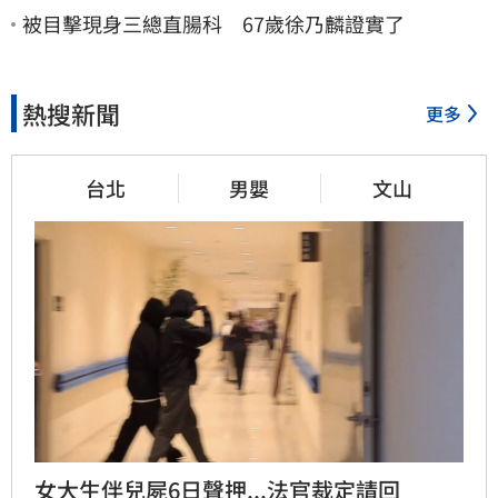
被目擊現身三總直腸科 67歲徐乃麟證實了
熱搜新聞
更多
台北
男嬰
文山
女大生伴兒屍6日聲押...法官裁定請回