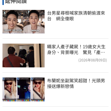
延伸閱讀
台男星尋根喊家族清朝偷渡來
台　網全傻眼
瞞家人產子藏屍！19歲女大生
身分、背景曝光 驚見「產檢
紀錄全空白」
(2026年08月09日)
布蘭妮坐副駕笑超甜！光頭男
接送爆新戀情