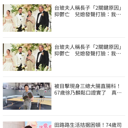
台玻夫人稱長子「2關鍵原因」
抑鬱亡 兒媳發聲打臉：我從
來不信⋯
台玻夫人稱長子「2關鍵原因」
抑鬱亡 兒媳發聲打臉：我從
來不信⋯
被目擊現身三總大腸直腸科！
67歲徐乃麟鬆口證實了 真實
體況曝光
田路路生活拮据困頓！74歲司