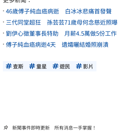
46歲傅子純血癌病逝 白冰冰悲痛首發聲
三代同堂超狂 孫芸芸71歲母何念慈近照曝
劉伊心徵董事長特助 月薪4.5萬做5份工作
傅子純血癌病逝4天 遺孀曬結婚照崩潰
查斯
童星
遊民
影片
新聞事件即時更新 所有消息一手掌握！