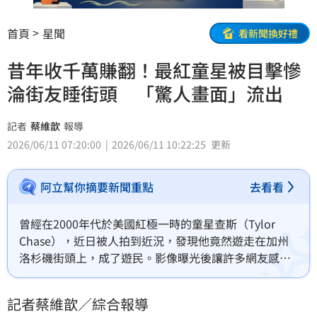
首頁
星聞
看新聞換好禮
昔年收千萬賺翻！最紅童星被目擊慘
淪街友睡街頭 「驚人畫面」流出
記者
蔡維歆
報導
2026/06/11 07:20:00
2026/06/11 10:22:25
更新
阿立幫你摘要新聞重點
去看看
曾經在2000年代於美國紅極一時的童星查斯（Tylor 
Chase），近日被人拍到近況，發現他竟然遊走在加州
洛杉磯街頭上，成了遊民。影像曝光後讓許多網友感到
震驚，對此，當年一起演戲的戴文沃克海瑟（Devon 
Werkheiser）也首度公開發聲，坦言看到昔日夥伴如今
記者蔡維歆／綜合報導
的模樣相當心痛。蔡維歆