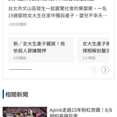
台北市文山區發生一起震驚社會的棄嬰案，一名
19歲鄒姓女大生在家中獨自產子，嬰兒不幸夭折
後，她竟將遺體藏於房內數日，直至飄散異味才
-300分鐘前
由家屬發現並報案。檢方初步相驗後，考量嬰屍
狀態與案情疑點，將擇期解剖釐清確切死因。鄒
女雖涉犯殺人罪嫌重大，且有湮滅證據之虞遭檢
新／女大生產子藏屍！檢
女大生產子案暫
方聲請羈押，但台北地方法院審理後，認定其無
依殺人罪嫌聲押
擇期解剖釐清死
逃亡之虞，裁定無保請回。此案揭露了年輕女性
4分鐘前
1小時前
隱匿懷孕的社會隱憂，全案目前正由檢警深入調
查中，釐清嬰兒死亡真相與鄒女當時的犯罪動
機，後續司法進度備受各界高度關注。
相關新聞
Apink走過15年粉紅奇蹟！8/8
相約高雄巨蛋