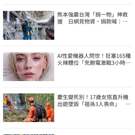
熊本強震台灣「捐一物」神救
援 日網見物資、捐款喊：給
台灣統治算了
AI性愛機器人問世！狂塞165種
火辣體位「充飽電激戰3小時」
售價曝
慶生變死別！17歲女搭直升機
出遊墜毀「祖孫3人喪命」 家
屬看新聞才知