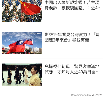
中國出入境新規炸鍋！苦主現
身淚訴「被恢復國籍」：近4億
資產權停擺
斷交19年看見台灣實力！「這
國連2年來台」尋找商機
兒探視七旬母 驚見客廳滿地
試卷！才知月入近40萬日圓
真相竟如此感人
Recommended by