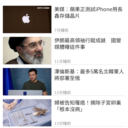
美媒：蘋果正測試iPhone用長
鑫存儲晶片
7分鐘前
伊朗最高領袖行蹤成謎　國營
媒體曝這件事
11分鐘前
澤倫斯基：最多5萬名北韓軍人
將部署至俄
12分鐘前
婦被告知罹癌！摘除子宮卵巢
「根本沒病」
13分鐘前