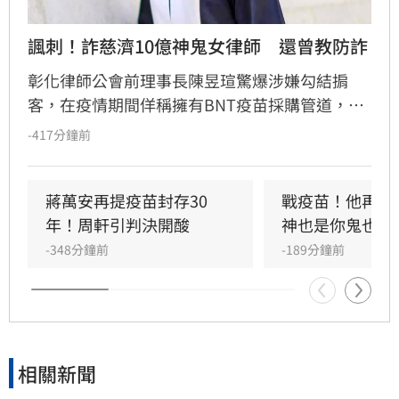
諷刺！詐慈濟10億神鬼女律師　還曾教防詐
彰化律師公會前理事長陳昱瑄驚爆涉嫌勾結掮
客，在疫情期間佯稱擁有BNT疫苗採購管道，詐
騙慈濟基金會高達3000萬美元（約新台幣10.6億
-417分鐘前
元）佣金，並將贓款購買百公斤黃金洗錢。案情
曝光後，網友翻出她曾受邀出席司改會防詐特
展，在台上大言不慚嘲諷詐騙受害者「愚痴、無
蔣萬安再提疫苗封存30
戰疫苗！他再批
知」，對比其惡行顯得極度諷刺。陳昱瑄無視政
年！周軒引判決開酸
神也是你鬼也是
府當時多次警告，利用法律專業設局詐財，行徑
-348分鐘前
-189分鐘前
引發全台網友齊聲撻伐。目前台中地檢署已依法
提起公訴，案件正由法院嚴審中，這位「黑心律
師」的雙面人行徑也成為社會討論焦點。
相關新聞