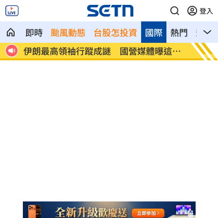
登入
即時
颱風動態
台股怎投資
國際
熱門
影音
女同
伊朗最高領袖行蹤成謎 國營媒體曝這件
澤倫斯
事