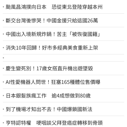
颱風昌鴻撲向日本 恐從東北登陸穿越本州
斷交台灣後慘哭！中國金援只給這國26萬
中國出入境新規炸鍋！苦主「被恢復國籍」
消失10年回歸！好市多經典美食重新上架
慶生變死別！17歲女搭直升機出遊墜毀
AI性愛機器人問世！狂塞165種體位售價曝
日本銀髮族瘋工作 逾4成想做到80歲
到了機場才知出不去！中國爆鎖國新法
亨特認特權 哽咽談父拜登癌症轉移到骨頭