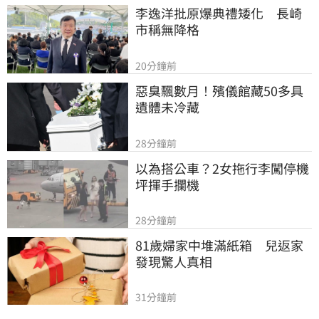
李逸洋批原爆典禮矮化　長崎
市稱無降格
20分鐘前
惡臭飄數月！殯儀館藏50多具
遺體未冷藏
28分鐘前
以為搭公車？2女拖行李闖停機
坪揮手攔機
28分鐘前
81歲婦家中堆滿紙箱　兒返家
發現驚人真相
31分鐘前