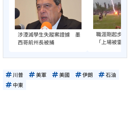
職涯剛起步　2
涉湮滅學生失蹤案證據　墨
「上場被雷劈
西哥前州長被捕
川普
美軍
美國
伊朗
石油
中東