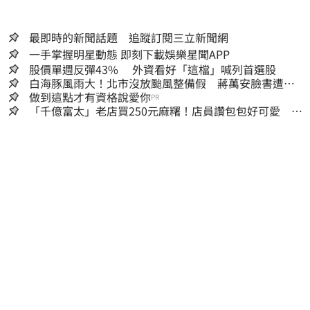
最即時的新聞話題 追蹤訂閱三立新聞網
一手掌握明星動態 即刻下載娛樂星聞APP
股價單週反彈43% 外資看好「這檔」喊列首選股
白海豚風雨大！北市沒放颱風整備假 蔣萬安臉書遭網
友灌爆：標準在哪？
做到這點才有資格說愛你
PR
「千億富太」老店買250元麻糬！店員讚包包好可愛 笑
回：我自己做的