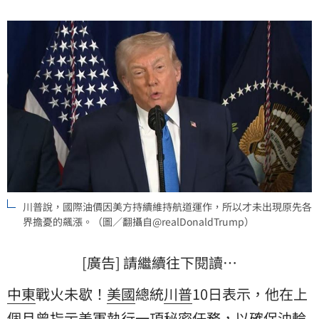
川普說，國際油價因美方持續維持航道運作，所以才未出現原先各
界擔憂的飆漲。（圖／翻攝自@realDonaldTrump）
[廣告] 請繼續往下閱讀…
中東
戰火未歇！
美國
總統
川普
10日表示，他在上
個月曾指示
美軍
執行一項秘密任務，以確保油輪