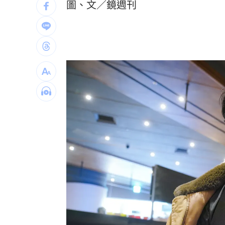
圖、文／鏡週刊
蔣市政一團糟？活動背板誤植HappiMes
飛機餐1果汁爆廁所之亂 醫：3類人勿
獨／田路路突改口找楊光友 許常德爆
亨特認特權 哽咽談父拜登癌症轉移到
台灣彩券開獎直播中
20:31
LIVE三立+24小時直播
15:27
三立iNEWS新聞台線上直播
18:00
台彩父親節推新刮刮樂千萬頭獎超「爸
商場戰國來臨 台中「頂奢大道」逐漸
「拍片人的多重宇宙」職涯論壇9/12登