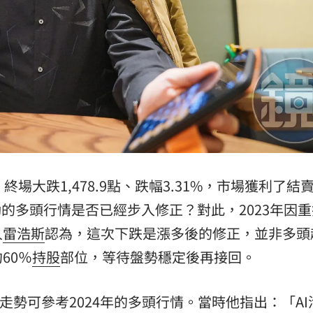
熱潮
10:00
15
場大跌1,478.9點、跌幅3.31%，市場獲利了結
的多頭行情是否已經步入修正？對此，2023年因重
人
雷浩斯
認為，這次下跌是漲多後的修正，並非多頭
60％
持股
部位，等待盤勢穩定後再接回。
股走勢可參考2024年的多頭行情。當時他指出：「AI