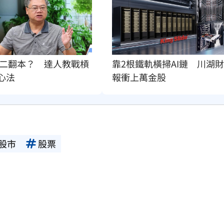
二翻本？　達人教戰槓
靠2根鐵軌橫掃AI鏈　川湖財
F心法
報衝上萬金股
股市
股票