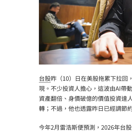
8國球員齊聚高雄 Formosa 7s掀足球
理想混蛋號召粉絲跨海追星吃美食！
18:
台股
昨（10）日在美股拖累下拉回，終
現。不少投資人擔心，這波由AI帶動
資產翻倍、身價破億的價值投資達
轉；不過，他也透露昨日已經調節約
今年2月雷浩斯便預測，2026年台