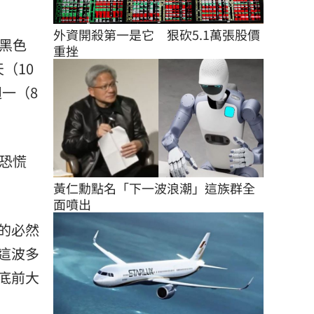
外資開殺第一是它　狠砍5.1萬張股價
黑色
重挫
（10
一（8
恐慌
黃仁勳點名「下一波浪潮」這族群全
面噴出
的必然
這波多
底前大