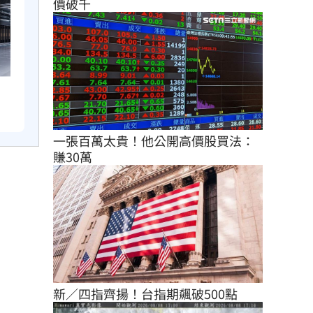
價破千
一張百萬太貴！他公開高價股買法：
賺30萬
新／四指齊揚！台指期飆破500點