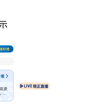
示
換好禮
看看
現正直播
，這波
，這
回。