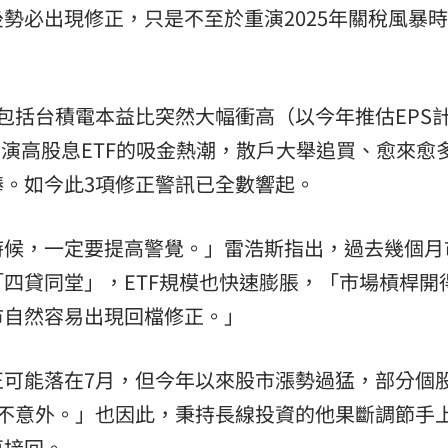
勢必出現修正，只是不至於重演2025年關稅風暴
包括台積電本益比突然大幅衝高（以今年推估EPS
重演高股息ETF的吸金熱潮，散戶大舉追買、愈來愈
。如今此3項修正警訊已全數響起。
時候，一定要提高警覺。」雷浩斯指出，過去幾個月
四貸同堂」，ETF規模也快速膨脹，「市場槓桿開
市自然容易出現回檔修正。」
正可能落在7月，但今年以來股市漲勢過猛，部分個
不意外。」也因此，秉持長線投資的他果斷調節手上
再接回。