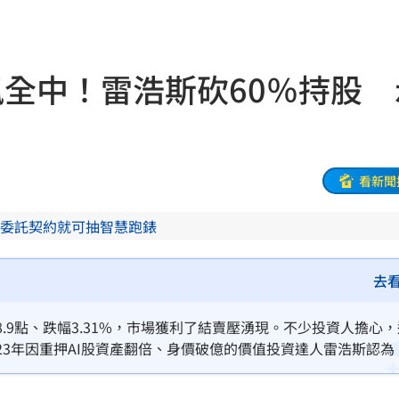
溫
23:34
足壇
23:31
訊全中！雷浩斯砍60％持股 
體
23:29
」
23:27
主導
23:25
看新聞
23:22
委託契約就可抽智慧跑錶
23:21
去
趕人
23:16
8.9點、跌幅3.31%，市場獲利了結賣壓湧現。不少投資人擔心
憂
23:09
23年因重押AI股資產翻倍、身價破億的價值投資達人雷浩斯認為
，他也透露昨日已經調節約60％持股部位，等待盤勢穩定後再接
23:07