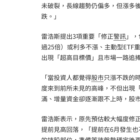
未破裂，長線趨勢仍偏多，但漲多後
跌。」
雷浩斯提出3項重要「修正
警訊
」，
過25倍）或利多不漲、主動型ETF
出現「超高目標價」且市場一路追捧
「當投資人都覺得
股市
只漲不跌的
度來到前所未見的高峰，不但出現「
滿、增量資金卻逐漸跟不上時，股
雷浩斯表示，原先預估較大幅度修
提前見高回落，「提前在6月發生也
的持股部位，準備等待盤勢穩定後