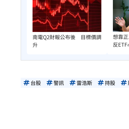
想靠正
南電Q2財報公布後　目標價調
反ET
升
台股
警訊
雷浩斯
持股