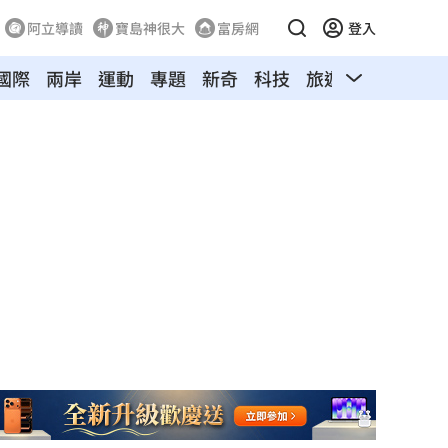
阿立導讀
寶島神很大
富房網
登入
國際
兩岸
運動
專題
新奇
科技
旅遊
汽車
寵物