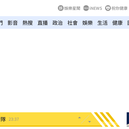
娛樂星聞
iNEWS
祝你健康
門
影音
熱搜
直播
政治
社會
娛樂
生活
健康
特報
00:01
命
23:59
關注
23:50
互動
23:40
衛隊
23:37