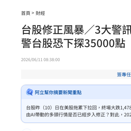
美就業數據爆冷 這信號Fed升息警報降
首頁
財經
梅西父親病逝享壽68歲 一路陪伴兒闖
台股修正風暴／3大警
5登山客2025年雪崩失蹤 尼泊爾尋獲遺
警台股恐下探35000點
喝錯傷身！營養師整理喝咖啡「7大守則
美：東南亞詐騙園區多由中國背景組織
2026/06/11 08:38:00
拆監獄家書見「叫別人老婆」人妻氣炸
簽專任
ETF存到2千萬退休！他因1封信重回職場
阿立幫你摘要新聞重點
社宅包租爆糾紛 房客控業者硬闖屋內
台股昨（10）日在美股拖累下拉回，終場大跌1,47
馬斯克蓋地球最大晶圓廠 專家揭3大隱
由AI帶動的多頭行情是否已經步入修正？對此，20
次下跌是漲多後的修正，並非多頭趨勢反轉；不過
泰國校園槍擊案增至9死 12歲女童不治