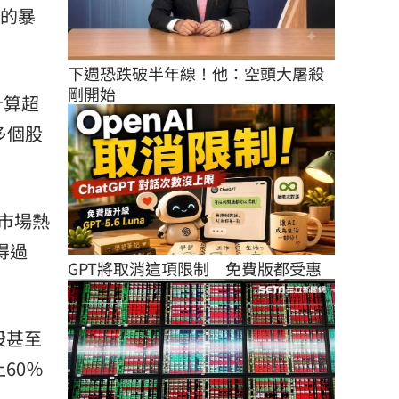
時的暴
下週恐跌破半年線！他：空頭大屠殺
剛開始
計算超
多個股
市場熱
得過
GPT將取消這項限制　免費版都受惠
股甚至
60％