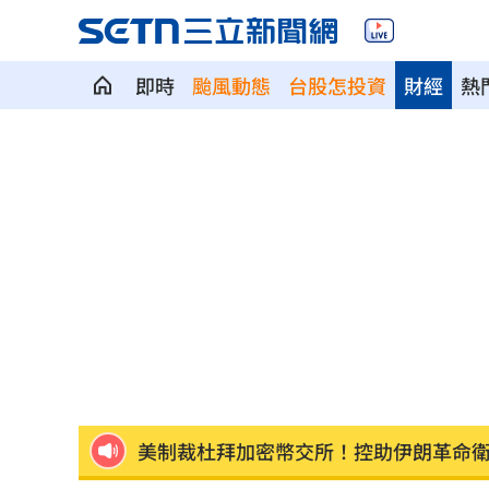
即時
颱風動態
台股怎投資
財經
熱
新／白海豚近北部海面！氣象署發豪雨
南電Q2財報公布後 目標價調升
00:00
俄軍空襲烏克蘭首都基輔及周邊 4人喪
費仔確定成自由球員 下一步動向引人
米蘭達離婚奧蘭多布魯13年！罕談前夫
美制裁杜拜加密幣交所！控助伊朗革命