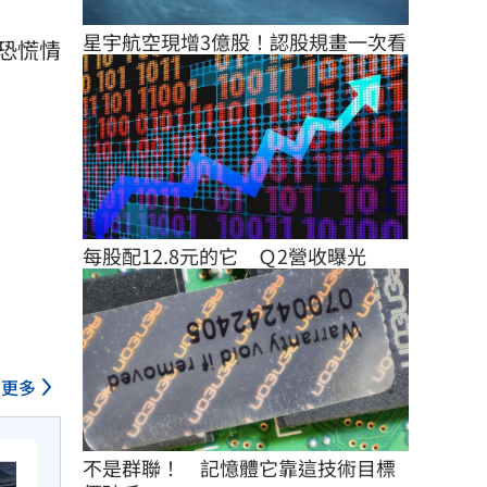
星宇航空現增3億股！認股規畫一次看
恐慌情
每股配12.8元的它　Ｑ2營收曝光
更多
不是群聯！　記憶體它靠這技術目標