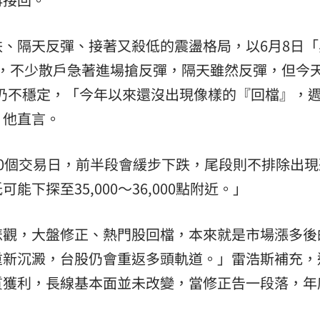
、隔天反彈、接著又殺低的震盪格局，以6月8日「
後，不少散戶急著進場搶反彈，隔天雖然反彈，但今天
盤勢仍不穩定，「今年以來還沒出現像樣的『回檔』，週
」他直言。
0個交易日，前半段會緩步下跌，尾段則不排除出現
下探至35,000～36,000點附近。」
悲觀，大盤修正、熱門股回檔，本來就是市場漲多後
重新沉澱，台股仍會重返多頭軌道。」雷浩斯補充，
質獲利，長線基本面並未改變，當修正告一段落，年