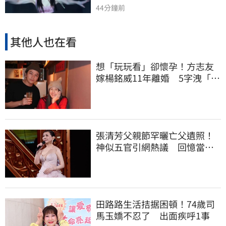
44分鐘前
其他人也在看
想「玩玩看」卻懷孕！方志友
嫁楊銘威11年離婚 5字洩「分
開的理由」
張清芳父親節罕曬亡父遺照！
神似五官引網熱議 回憶當年
演出哭到不行
田路路生活拮据困頓！74歲司
馬玉嬌不忍了 出面疾呼1事