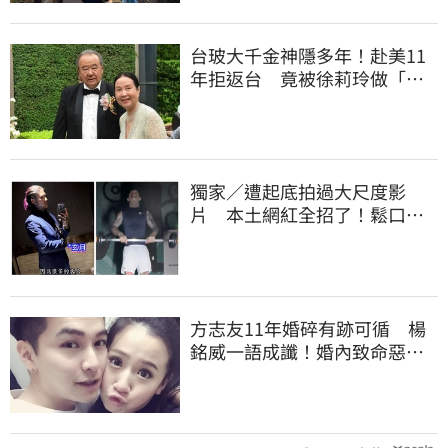
台玻大千金神隱多年！赴美11
年拒返台 竟被徐莉玲做「這
件事」打動回家
獨家／遭起底拍過大尺度影
片 本土網紅全招了！鬆口下
海原因
方志友11年婚碎有跡可循 楊
銘威一語成讖！婚內致命惡習
曝光