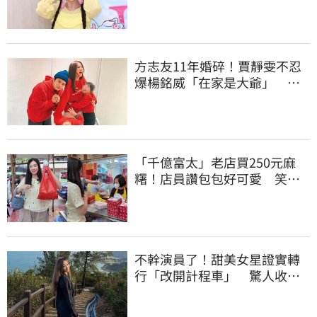
方志友11年婚碎！賈靜雯不忍
爆楊銘威「在家是大爺」 洩
夫妻私下互動
「千億富太」老店買250元麻
糬！店員讚包包好可愛 笑
回：我自己做的
不幹演員了！甜美女星證實轉
行「改開計程車」 驚人收入
全說了