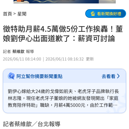
首頁
星聞
看新聞換好禮
徵特助月薪4.5萬做5份工作挨轟！董
娘劉伊心出面道歉了：薪資可討論
記者
蔡維歆
報導
2026/06/11 08:14:00
2026/06/11 08:16:32
更新
阿立幫你摘要新聞重點
去看看
劉伊心嫁給大24歲的戈偉如前夫、老虎牙子品牌執行長
林志隆，現任老虎牙子董娘的她被網友發現開出「家庭
教育陪伴特助」職缺，月薪4萬5000元，由於工作範圍
橫跨家教、司機、保母與影音製作，掀起討論，不少網
友看到都認為根本是24小時待命。對此她也出面道歉
記者蔡維歆／台北報導
了。蔡維歆