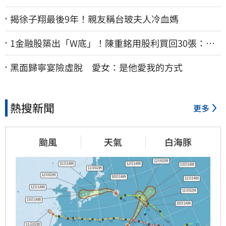
揭徐子翔最後9年！親友稱台玻夫人冷血媽
1金融股築出「W底」！陳重銘用股利買回30張：堅
固穩定的搖錢樹
黑面歸寧宴險虛脫 愛女：是他愛我的方式
熱搜新聞
更多
颱風
天氣
白海豚