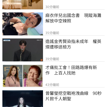
30分鐘前
麻衣伴兒出國念書　現蹤海灘
解放中空辣照
35分鐘前
造謠金秀賢染指未成年　權英
燦遭移送檢方
39分鐘前
才痛批工會！田路路爆有新
作　上百人找她
43分鐘前
曾馨瑩挖空戰袍洩曲線　90秒
片掀千人朝聖