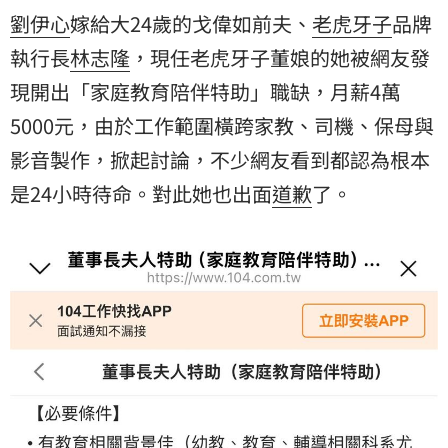
劉伊心
嫁給大24歲的戈偉如前夫、
老虎牙子
品牌
執行長
林志隆
，現任老虎牙子董娘的她被網友發
現開出「家庭教育陪伴特助」職缺，月薪4萬
5000元，由於工作範圍橫跨家教、司機、保母與
影音製作，掀起討論，不少網友看到都認為根本
是24小時待命。對此她也出面
道歉
了。