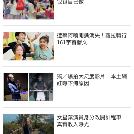
包包自己做
遭蔡阿嘎開撕消失！蘿拉轉行
161字首發文
獨／爆拍大尺度影片　本土網
紅曝下海原因
女星棄演員身分改開計程車　
真實收入曝光