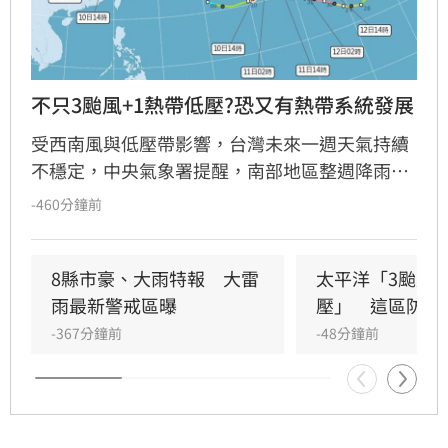
不只3颱風+1熱帶低壓?恐又有熱帶系統發展
受西南風與低壓帶影響，台灣未來一週天氣持續
不穩定，中央氣象署提醒，南部地區整週降雨機
率高，恐有短延時豪雨，北部也需慎防午後大雷
-460分鐘前
雨及局部大雨。雖然目前太平洋上已有白海豚、
昌鴻及琵鷺颱風，還有一個熱帶性低氣壓，但因
處於大低壓帶環境，未來不排除仍有熱帶系統發
8縣市豪、大雨特報　大雷
太平洋「3颱風+
展。
雨最新警戒區曝
壓」　這區防大
-367分鐘前
-48分鐘前