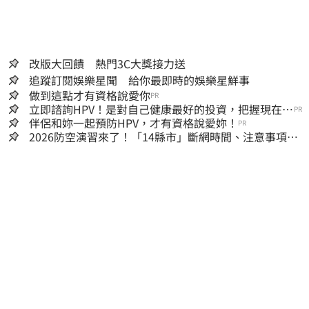
改版大回饋 熱門3C大獎接力送
追蹤訂閱娛樂星聞 給你最即時的娛樂星鮮事
做到這點才有資格說愛你
PR
立即諮詢HPV！是對自己健康最好的投資，把握現在不
PR
嫌晚！
伴侶和妳一起預防HPV，才有資格說愛妳！
PR
2026防空演習來了！「14縣市」斷網時間、注意事項一
次看