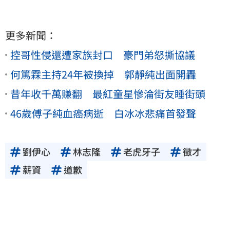
更多新聞：
控哥性侵還遭家族封口 豪門弟怒撕協議
何篤霖主持24年被換掉 郭靜純出面開轟
昔年收千萬賺翻 最紅童星慘淪街友睡街頭
46歲傅子純血癌病逝 白冰冰悲痛首發聲
劉伊心
林志隆
老虎牙子
徵才
薪資
道歉