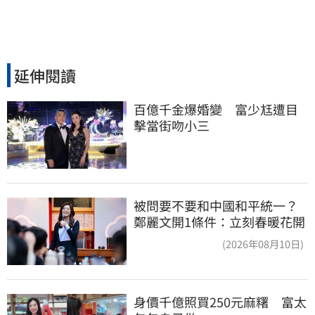
延伸閱讀
百億千金爆婚變　富少尪遭目
擊當街吻小三
被問要不要和中國和平統一？
鄭麗文開1條件：立刻春暖花開
(2026年08月10日)
身價千億照買250元麻糬　富太