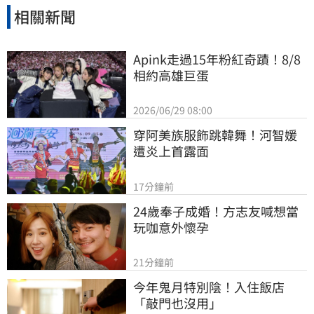
相關新聞
Apink走過15年粉紅奇蹟！8/8
相約高雄巨蛋
2026/06/29 08:00
穿阿美族服飾跳韓舞！河智媛
遭炎上首露面
17分鐘前
24歲奉子成婚！方志友喊想當
玩咖意外懷孕
21分鐘前
今年鬼月特別陰！入住飯店
「敲門也沒用」