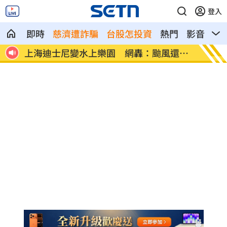
登入
即時
慈濟遭詐騙
台股怎投資
熱門
影音
熱
還開
3萬英呎高空強開逃生艙門 印度男遭制伏
穿阿美
面