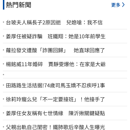
熱門新聞
更多
台玻夫人稱長子2原因逝 兒媳嗆：我不信
姜厚任被疑詐騙 班鐵翔：她是10年前學生
蘿拉發文遭酸「詐團回歸」 她直球回應了
楊銘威11年婚碎 賈靜雯爆他：在家是大爺
田路路生活拮据!74歲司馬玉嬌不忍疾呼1事
徐莉玲寵么兒「不一定要接班」！他接手了
姜厚任女友稱有七世情緣 陳沂揪關鍵疑點
父親出軌自己閨密！鐵肺歌后辛酸人生曝光