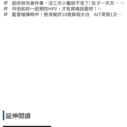
起床就先做件事，沒三天小腹就不見了! 肚子一天天變
PR
小！
伴侶和妳一起預防HPV，才有資格說愛妳！
PR
藍曾嗆陳時中！慈濟被詐10億真相大白 AIT突發1文酸
爆…他笑：真的很會
延伸閱讀