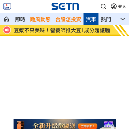
登入
即時
颱風動態
台股怎投資
汽車
熱門
影音
節願
豆漿不只美味！營養師推大豆1成分超護腦
槍砲通
法