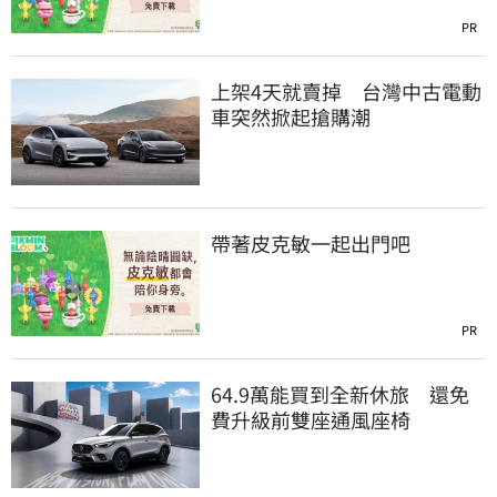
PR
上架4天就賣掉 台灣中古電動
車突然掀起搶購潮
帶著皮克敏一起出門吧
PR
64.9萬能買到全新休旅 還免
費升級前雙座通風座椅