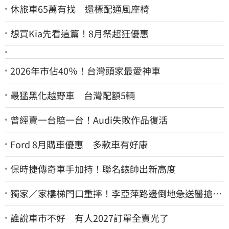
休旅車65萬有找 還標配通風座椅
想買Kia先看這篇！8月祭超狂優惠
2026年市佔40％！台灣頭家最愛神車
最猛黑化越野車 台灣配額5輛
曾經賣一台賠一台！Audi失敗作品復活
Ford 8月購車優惠 多款車有好康
保時捷傳奇車手加持！聯名錶帥出新高度
獨家／家樓梯門口重摔！李亞萍路邊倒地急送醫搶
命 「最新傷況」曝
誰說車市不好 有人2027訂單全賣光了