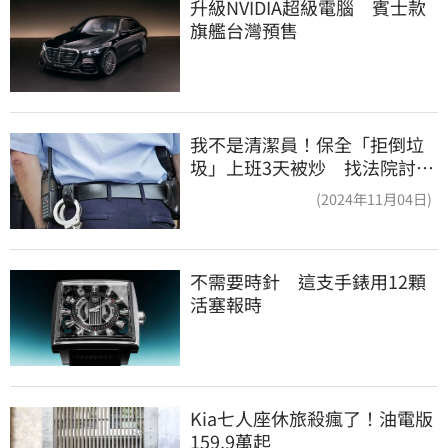
升級NVIDIA超級電腦　賓士款
旗艦台灣預售
我不是清潔員！保全「拒倒垃
圾」上班3天被炒 找法院討公
道結果出爐
(2024年11月04日)
不需要時針　這支手錶用12顆
活塞報時
Kia七人座休旅殺瘋了！油電版
159.9萬起