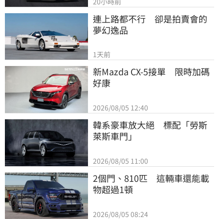
20小時前
連上路都不行　卻是拍賣會的
夢幻逸品
1天前
新Mazda CX-5接單　限時加碼
好康
2026/08/05 12:40
韓系豪車放大絕　標配「勞斯
萊斯車門」
2026/08/05 11:00
2個門、810匹　這輛車還能載
物超過1頓
2026/08/05 08:24