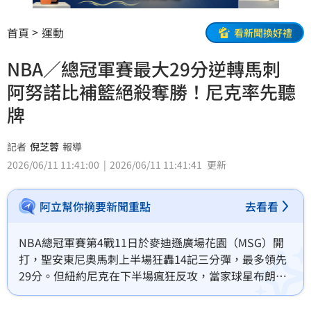
首頁
運動
看新聞換好禮
NBA／總冠軍賽最大29分逆轉馬刺
阿努諾比補籃絕殺奪勝！尼克率先聽
牌
記者
倪芝蓉
報導
2026/06/11 11:41:00
2026/06/11 11:41:41
更新
阿立幫你摘要新聞重點
去看看
NBA總冠軍賽第4戰11日於麥迪遜廣場花園（MSG）開
打，聖安東尼奧馬刺上半場狂轟14記三分彈，最多領先
29分。但紐約尼克在下半場瘋狂反攻，當家球星布朗森
（Jalen Brunson）第4節狂飆、全場砍下36分，阿努諾
比（OG Anunoby）終場前1.2秒的致勝點球，助隊以