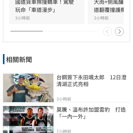
醫，經酒測確認3名駕駛均無酒駕。國道警察呼
國道貨車擦撞轎車！駕駛
大雨+側風釀禍
籲，變換車道務必顯示方向燈並保持安全距離，
玩命「車道漫步」
道翻覆撞護欄
切勿強行切入，以防憾事再次發生。此次事故亦
3小時前
3小時前
提醒用路人，行經國道應隨時保持警覺，並與前
車保持適當安全間距，以確保行車安全。
相關新聞
台鋼簽下永田颯太郎　12日澄
清湖正式亮相
3小時前
莫騰、溫布許加盟雲豹　打造
「一內一外」
7小時前