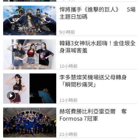
悍將攜手《進擊的巨人》　5場
主題日加碼
9小時前
韓籍3女神玩水超嗨！金佳垠全
身濕喊害羞
10小時前
李多慧燦笑機場送父母轉身
「瞬間秒痛哭」
11小時前
赫塔費勝比利亞雷亞爾　奪
Formosa 7冠軍
21小時前