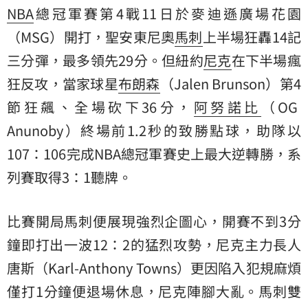
NBA
總冠軍賽第4戰11日於麥迪遜廣場花園
（MSG）開打，聖安東尼奧
馬刺
上半場狂轟14記
三分彈，最多領先29分。但紐約
尼克
在下半場瘋
狂反攻，當家球星
布朗森
（Jalen Brunson）第4
節狂飆、全場砍下36分，
阿努諾比
（OG
Anunoby）終場前1.2秒的致勝點球，助隊以
107：106完成NBA總冠軍賽史上最大逆轉勝，系
列賽取得3：1聽牌。
比賽開局馬刺便展現強烈企圖心，開賽不到3分
鐘即打出一波12：2的猛烈攻勢，尼克主力長人
唐斯（Karl-Anthony Towns）更因陷入犯規麻煩
僅打1分鐘便退場休息，尼克陣腳大亂。馬刺雙