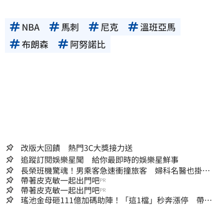
NBA
馬刺
尼克
溫班亞馬
布朗森
阿努諾比
改版大回饋 熱門3C大獎接力送
追蹤訂閱娛樂星聞 給你最即時的娛樂星鮮事
長榮班機驚魂！男乘客急速衝撞旅客 婦科名醫也掛
彩：全機卡半小時
帶著皮克敏一起出門吧
PR
帶著皮克敏一起出門吧
PR
瑤池金母砸111億加碼助陣！「這1檔」秒奔漲停 帶領
散熱雙雄點火