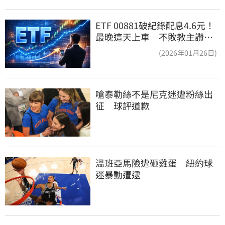
ETF 00881破紀錄配息4.6元！
最晚這天上車 不敗教主讚：
表現超越0050
(2026年01月26日)
嗆泰勒絲不是尼克迷遭粉絲出
征　球評道歉
溫班亞馬險遭砸雞蛋　紐約球
迷暴動遭逮