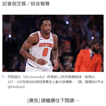
記者倪芝蓉／綜合報導
107：106完成NBA總冠軍賽史上最大逆轉勝，系列賽取
得3：1聽牌。
阿努諾比（OG Anunoby）終場前1.2秒的致勝點球，助隊以
107：106完成NBA總冠軍賽史上最大逆轉勝。（圖／翻攝自X平台
@FanDuel）
[廣告] 請繼續往下閱讀…