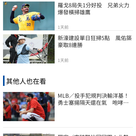
羅戈8局失1分好投　兄弟火力
爆發橫掃雄鷹
1天前
新濠建設單日狂掃5點　風佑築
豪取8連勝
1天前
其他人也在看
MLB／投手犯規判決輸洋基！
勇士塞揚隔天還在氣 咆哮裁
判1球未投遭驅逐