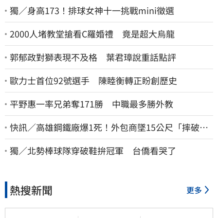
獨／身高173！排球女神十一挑戰mini徵選
2000人堵教堂搶看C羅婚禮 竟是超大烏龍
郭郁政對獅表現不及格 葉君璋說重話點評
歐力士首位92號選手 陳睦衡轉正盼創歷史
平野惠一率兄弟奪171勝 中職最多勝外教
快訊／高雄鋼鐵廠爆1死！外包商墜15公尺「摔破頭
亡」
獨／北勢棒球隊穿破鞋拚冠軍 台僑看哭了
熱搜新聞
更多