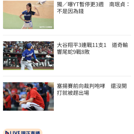
獨／曝YT暫停更3週　南珉貞：
不是因為錢
大谷翔平3連戰11支1　道奇輸
響尾蛇9戰8敗
塞揚賽前向裁判咆哮　還沒開
打就被趕出場
現正直播