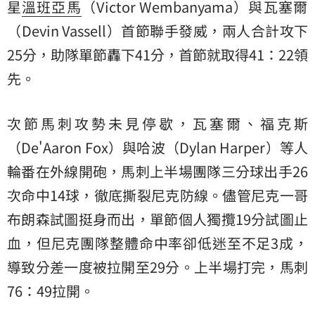
星
溫班亞馬
（Victor Wembanyama）與瓦塞爾
（Devin Vassell）首節聯手發威，兩人合計攻下
25分，助隊單節轟下41分，首節就取得41：22領
先。
次節馬刺攻勢未見停歇，瓦塞爾、福克斯
（De'Aaron Fox）與哈波（Dylan Harper）等人
輪番在外線開砲，馬刺上半場團隊三分球出手26
次命中14球，徹底撕裂尼克防線。儘管尼克一哥
布朗森試圖挺身而出，單節個人獨攬19分試圖止
血，但尼克團隊整體命中率卻低迷至不足3成，
導致分差一度被拉開至29分。上半場打完，馬刺
76：49拉開。