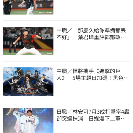
註銷好吃驚
中職／「那麼久給你準備都丟
不好」 葉君璋重評郭郁政對
獅表現
中職／悍將攜手《進擊的巨
人》 5場主題日加碼！黑色戰
袍帥氣登場
日職／林安可7月3成打擊率4轟
卻突遭抹消 日媒爆下二軍背
後原因