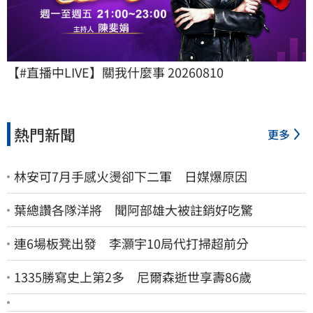
【#直播中LIVE】關我什麼事 20260810
熱門新聞
更多
林安可7月手感火燙卻下二軍 日媒爆原因
葉總讚各隊洋將 聞阿部雄大被註銷好吃驚
連6場板凳出發 李灝宇10局代打掃超前分
1335勝寫史上第2多 尼爾森逝世享壽86歲