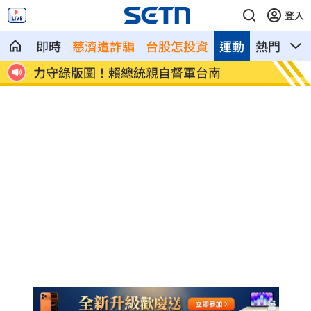
登入
即時
慈濟遭詐騙
台股怎投資
運動
熱門
影
守綠版圖！賴總統親自督軍台南
熊本餘震逾590