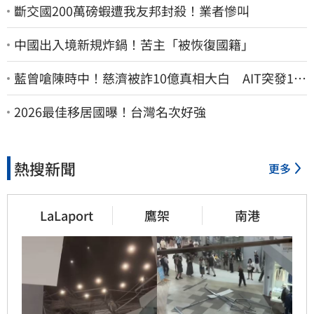
斷交國200萬磅蝦遭我友邦封殺！業者慘叫
中國出入境新規炸鍋！苦主「被恢復國籍」
藍曾嗆陳時中！慈濟被詐10億真相大白 AIT突發1文
酸爆…他笑：真的很會
2026最佳移居國曝！台灣名次好強
熱搜新聞
更多
LaLaport
鷹架
南港