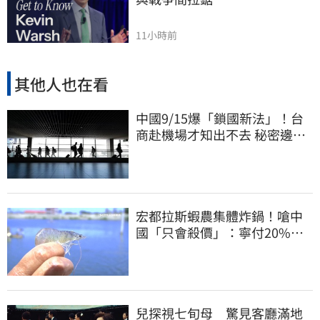
11小時前
其他人也在看
中國9/15爆「鎖國新法」！台
商赴機場才知出不去 秘密邊控
合法化
宏都拉斯蝦農集體炸鍋！嗆中
國「只會殺價」：寧付20%關
稅賣白蝦給台灣
兒探視七旬母 驚見客廳滿地