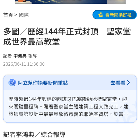
首頁
國際
看新聞換好禮
多圖／歷經144年正式封頂 聖家堂
成世界最高教堂
記者
李鴻典
報導
2026/06/11 11:36:00
阿立幫你摘要新聞重點
去看看
歷時超過144年興建的西班牙巴塞隆納地標聖家堂，迎
來關鍵里程碑。隨著聖家堂主體建築工程大致完工，建
築師高第設計中最最具象徵意義的耶穌基督塔，於當地
時間10日晚上7時30分（台灣時間11日凌晨1時30分）迎
來祝聖與揭幕儀式，當天同時也是高第逝世100週年紀
記者李鴻典／綜合報導
念。