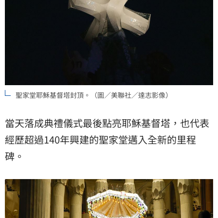
聖家堂耶穌基督塔封頂。（圖／美聯社／達志影像）
當天落成典禮儀式最後點亮耶穌基督塔，也代表
經歷超過140年興建的聖家堂邁入全新的里程
碑。