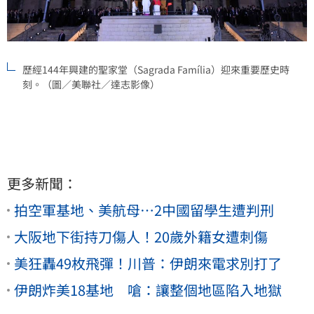
歷經144年興建的聖家堂（Sagrada Família）迎來重要歷史時
刻。（圖／美聯社／達志影像）
更多新聞：
拍空軍基地、美航母…2中國留學生遭判刑
大阪地下街持刀傷人！20歲外籍女遭刺傷
美狂轟49枚飛彈！川普：伊朗來電求別打了
伊朗炸美18基地 嗆：讓整個地區陷入地獄