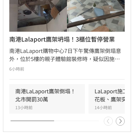
南港Lalaport鷹架坍塌！3櫃位暫停營業
南港LaLaport購物中心7日下午驚傳鷹架倒塌意
外，位於5樓的親子體驗館裝修時，疑似因施工
未固定妥當，導致鷹架與天花板崩落，現場粉塵
6小時前
瀰漫引發顧客驚慌。一名65歲婦人不幸遭砸傷，
頭部紅腫送醫後意識清楚。受此影響，業者宣布
3樓部分櫃位暫停營業，其餘區域則維持正常運
南港LaLaport鷹架倒塌！
LaLaport施
作，目前相關單位正積極介入調查，以確保商場
北市開罰30萬
花板、鷹架突掉
消費安全。
13小時前
14小時前