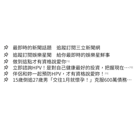
最即時的新聞話題 追蹤訂閱三立新聞網
追蹤訂閱娛樂星聞 給你最即時的娛樂星鮮事
做到這點才有資格說愛你
PR
立即諮詢HPV！是對自己健康最好的投資，把握現在不
PR
嫌晚！
伴侶和妳一起預防HPV，才有資格說愛妳！
PR
15歲倒追27歲男「交往1月就懷孕！」克服600萬債務
36歲美魔女當阿嬤了