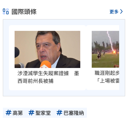
國際頭條
更多
職涯剛起步　2
涉湮滅學生失蹤案證據　墨
「上場被雷劈
西哥前州長被捕
高第
聖家堂
巴塞隆納