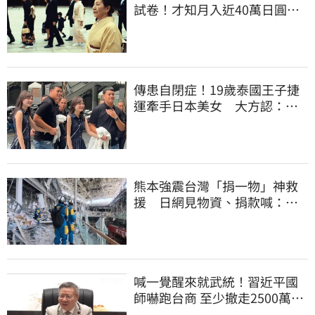
試卷！才知月入近40萬日圓
真相竟如此感人
傳患自閉症！19歲泰國王子捷
運牽手日本美女 大方認：
「我在追她」
熊本強震台灣「捐一物」神救
援 日網見物資、捐款喊：比
政府還有愛
喊一覺醒來就武統！習近平國
師嚇跑台商 至少撤走2500萬份
工作