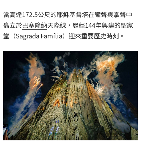
當高達172.5公尺的耶穌基督塔在鐘聲與掌聲中
矗立於
巴塞隆納
天際線，歷經144年興建的
聖家
堂
（Sagrada Família）迎來重要歷史時刻。