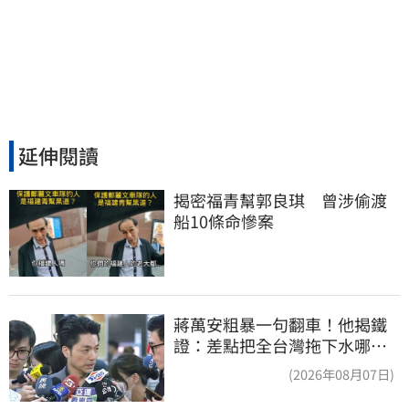
延伸閱讀
揭密福青幫郭良琪　曾涉偷渡
船10條命慘案
蔣萬安粗暴一句翻車！他揭鐵
證：差點把全台灣拖下水哪時
道歉
(2026年08月07日)