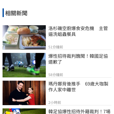
相關新聞
洛杉磯空廚爆食安危機　主管
逼洗蛆蟲餐具
51分鐘前
爆性招待裁判醜聞！韓國足協
道歉了
58分鐘前
瑪丹娜背後推手　69歲大咖製
作人家中離世
2小時前
韓足協爆性招待外籍裁判！7場