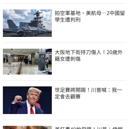
拍空軍基地、美航母…2中國留
學生遭判刑
大阪地下街持刀傷人！20歲外
籍女遭刺傷
世足賽將開踢！川普喊：我一
定會去觀賽
美狂轟49枚飛彈！川普：伊朗