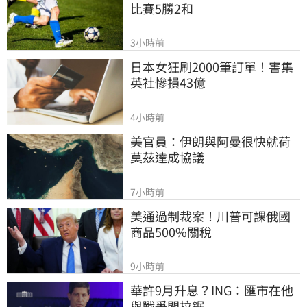
比賽5勝2和
3小時前
日本女狂刷2000筆訂單！害集
英社慘損43億
4小時前
美官員：伊朗與阿曼很快就荷
莫茲達成協議
7小時前
美通過制裁案！川普可課俄國
商品500%關稅
9小時前
華許9月升息？ING：匯市在他
與戰爭間拉鋸