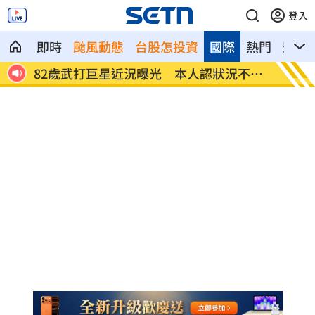
登入
即時
颱風動態
台股怎投資
國際
熱門
影音
腦退化
82歲武打巨星近況曝光 本人認狀況不太
薔薔父
好
紅