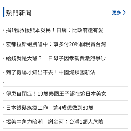
熱門新聞
更多
捐1物救援熊本災民！日網：比政府還有愛
宏都拉斯蝦農嗆中：寧多付20%關稅賣台灣
給錢就是大爺？ 日母子因孝親費激烈爭吵
到了機場才知出不去！中國爆鎖國新法
傳患自閉症！19歲泰國王子認在追日本美女
日本銀髮族瘋工作 逾4成想做到80歲
揭美中角力暗潮 謝金河：台灣1類人危險