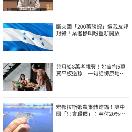
斷交國「200萬磅蝦」遭我友邦
封殺！業者慘叫盼重新開放
兒月給8萬孝親費！她自掏5萬
買平板送孫 一句話愣原地
「傷心不已」
宏都拉斯蝦農集體炸鍋！嗆中
國「只會殺價」：寧付20%關
稅賣白蝦給台灣