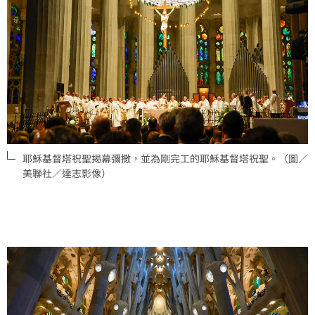
耶穌基督塔祝聖揭幕彌撒，並為剛完工的耶穌基督塔祝聖。（圖／
美聯社／達志影像）