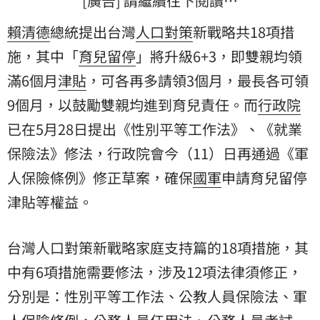
[廣告] 請繼續往下閱讀…
賴清德
總統提出台灣
人口對策
新戰略共18項措
施，其中「
育兒留停
」將升級6+3，即雙親均領
滿6個月
津貼
，可各再多請領3個月，最長各可領
9個月，以鼓勵雙親均進到育兒責任。而
行政院
已在5月28日提出《性別平等工作法》、《就業
保險法》修法，行政院會今（11）日再通過《軍
人保險條例》修正草案，確保
國軍
申請育兒留停
津貼等權益。
台灣人口對策新戰略家庭支持篇的18項措施，其
中有6項措施需要修法，涉及12項法律須修正，
分別是：性別平等工作法、公教人員保險法、軍