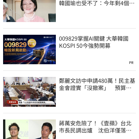
韓國瑜也受不了：今年剩4個月
你思考一下
009829掌握AI關鍵 大華韓國
KOSPI 50今強勢開募
PR
鄭麗文訪中申請480萬！民主基
金會證實「沒撤案」 預算被
砍960萬
蔣萬安危險了！《壹蘋》台北
市長民調出爐 沈伯洋僅落後
5%