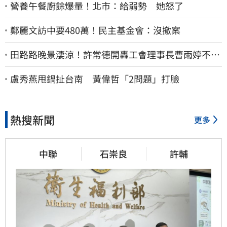
營養午餐廚餘爆量！北市：給弱勢 她怒了
鄭麗文訪中要480萬！民主基金會：沒撤案
田路路晚景淒涼！許常德開轟工會理事長曹雨婷不忍
了：別只包紅包慰問
盧秀燕甩鍋扯台南 黃偉哲「2問題」打臉
熱搜新聞
更多
中聯
石崇良
許輔