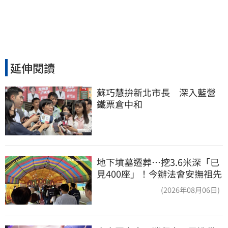
延伸閱讀
蘇巧慧拚新北市長　深入藍營
鐵票倉中和
地下墳墓遷葬…挖3.6米深「已
見400座」！今辦法會安撫祖先
(2026年08月06日)