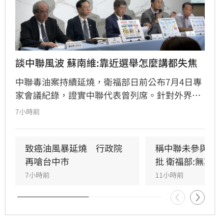
談中聯風波 蘇南維:靠近選舉怎麼講都失焦
中聯毒油案持續延燒，衛福部日前公布7月4日專
家會議紀錄，證實中聯代表曾列席。針對外界質
疑，與會的台大教授蘇南維還原現場，強調專家
7小時前
當時不斷挑戰中聯製程，中聯僅在受詢問時才進
行辯護。蘇南維直言，該事件已從單純科學討論
演變為政治議題，並解釋當初主張「20%下架標
致癌油風暴延燒　行政院
稱中聯未參與下
準」是基於營養標示的務實考量。（記者：簡浩
再嗆台中市
批 衛福部:無欺
正）
7小時前
11小時前