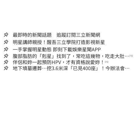
最即時的新聞話題 追蹤訂閱三立新聞網
明星講師親授！醒吾三立學院打造影視新星
一手掌握明星動態 即刻下載娛樂星聞APP
腹部脂肪的「剋星」找到了，常吃這幾物，吃走大肚
PR
囊，瘦出小蠻腰
伴侶和妳一起預防HPV，才有資格說愛妳！
PR
地下墳墓遷葬…挖3.6米深「已見400座」！今辦法會安
撫祖先