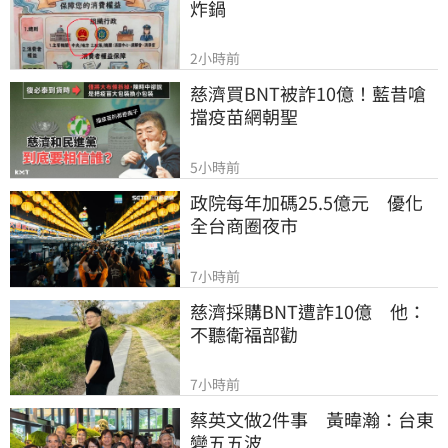
炸鍋
2小時前
慈濟買BNT被詐10億！藍昔嗆
擋疫苗網朝聖
5小時前
政院每年加碼25.5億元　優化
全台商圈夜市
7小時前
慈濟採購BNT遭詐10億　他：
不聽衛福部勸
7小時前
蔡英文做2件事　黃暐瀚：台東
變五五波