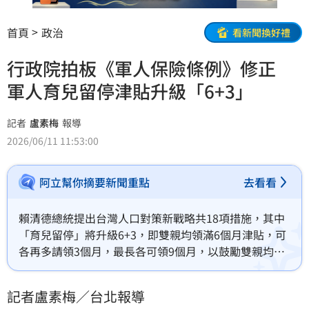
首頁
政治
看新聞換好禮
行政院拍板《軍人保險條例》修正
軍人育兒留停津貼升級「6+3」
記者
盧素梅
報導
2026/06/11 11:53:00
阿立幫你摘要新聞重點
去看看
賴清德總統提出台灣人口對策新戰略共18項措施，其中
「育兒留停」將升級6+3，即雙親均領滿6個月津貼，可
各再多請領3個月，最長各可領9個月，以鼓勵雙親均進
到育兒責任。而行政院已在5月28日提出《性別平等工
作法》、《就業保險法》修法，行政院會今（11）日再
記者盧素梅／台北報導
通過《軍人保險條例》修正草案，確保國軍申請育兒留