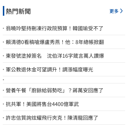
熱門新聞
更多
翁曉玲堅持刪凍行政院預算！韓國瑜受不了
賴清德0看稿嗆爆盧秀燕！他：8年總帳掀翻
東發號塗掉簽名 沈伯洋16字箴言萬人讚爆
軍公教退休金可望調升！調漲幅度曝光
營養午餐「廚餘給弱勢吃」？蔣萬安回應了
抗共軍！美國將售台4400億軍武
許忠信質詢炫耀飛行夾克！陳清龍回應了