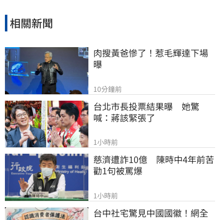
相關新聞
肉搜黃爸慘了！惹毛輝達下場
曝
10分鐘前
台北市長投票結果曝　她驚
喊：蔣該緊張了
1小時前
慈濟遭詐10億　陳時中4年前苦
勸1句被罵爆
1小時前
台中社宅驚見中國國徽！網全