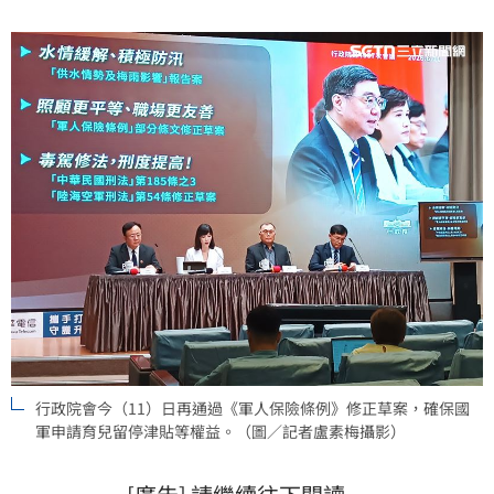
停津貼等權益。
行政院會今（11）日再通過《軍人保險條例》修正草案，確保國
軍申請育兒留停津貼等權益。（圖／記者盧素梅攝影）