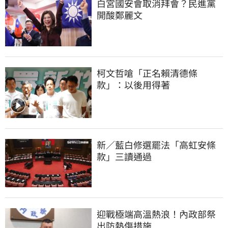
白宮國安會取消拜會？民進黨
開酸鄭麗文
柯文哲嗆「正名賴清德條
款」：以後用得著
新／藍白修選罷法「高虹安條
款」三讀通過
迎戰極端高溫熱浪！內政部祭
出防熱傷措施