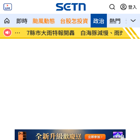
登入
即時
颱風動態
台股怎投資
政治
熱門
影音
、昏
7縣市大雨特報開轟 白海豚減慢、雨炸3
國道傳
天
醫