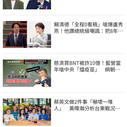
賴清德「全程0看稿」嗆爆盧秀
燕！他讚總統級嘲諷：把8年總
帳一次掀翻
慈濟買BNT被詐10億！藍營當
年嗆中央「擋疫苗」 網朝
聖：大型翻車現場
蔡英文做2件事「嚇壞一堆
人」 黃暐瀚分析台東戰況：
變成五五波